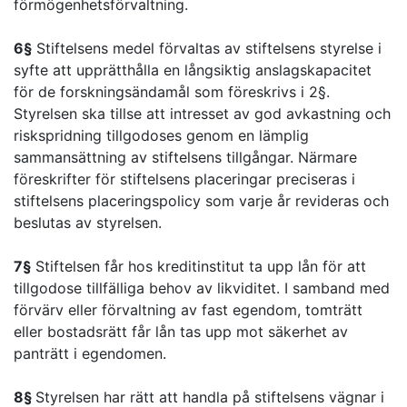
förmögenhetsförvaltning.
6§
Stiftelsens medel förvaltas av stiftelsens styrelse i
syfte att upprätthålla en långsiktig anslagskapacitet
för de forskningsändamål som föreskrivs i 2§.
Styrelsen ska tillse att intresset av god avkastning och
riskspridning tillgodoses genom en lämplig
sammansättning av stiftelsens tillgångar. Närmare
föreskrifter för stiftelsens placeringar preciseras i
stiftelsens placeringspolicy som varje år revideras och
beslutas av styrelsen.
7§
Stiftelsen får hos kreditinstitut ta upp lån för att
tillgodose tillfälliga behov av likviditet. I samband med
förvärv eller förvaltning av fast egendom, tomträtt
eller bostadsrätt får lån tas upp mot säkerhet av
panträtt i egendomen.
8§
Styrelsen har rätt att handla på stiftelsens vägnar i