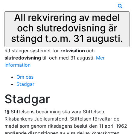
All rekvirering av medel
och slutredovisning är
stängd t.o.m. 31 augusti.
RJ stänger systemet för
rekvisition
och
slutredovisning
till och med 31 augusti.
Mer
information
Om oss
Stadgar
Stadgar
1§
Stiftelsens benämning ska vara Stiftelsen
Riksbankens Jubileumsfond. Stiftelsen förvaltar de
medel som genom riksdagens beslut den 11 april 1962
angående dispositionen av viss del av överskotten