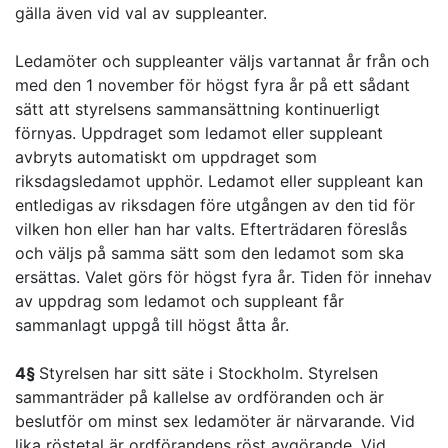
gälla även vid val av suppleanter.
Ledamöter och suppleanter väljs vartannat år från och
med den 1 november för högst fyra år på ett sådant
sätt att styrelsens sammansättning kontinuerligt
förnyas. Uppdraget som ledamot eller suppleant
avbryts automatiskt om uppdraget som
riksdagsledamot upphör. Ledamot eller suppleant kan
entledigas av riksdagen före utgången av den tid för
vilken hon eller han har valts. Efterträdaren föreslås
och väljs på samma sätt som den ledamot som ska
ersättas. Valet görs för högst fyra år. Tiden för innehav
av uppdrag som ledamot och suppleant får
sammanlagt uppgå till högst åtta år.
4§
Styrelsen har sitt säte i Stockholm. Styrelsen
sammanträder på kallelse av ordföranden och är
beslutför om minst sex ledamöter är närvarande. Vid
lika röstetal är ordförandens röst avgörande. Vid