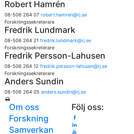
Robert Hamrén
08-506 264 07
robert.hamren
@rj.se
Forskningssekreterare
Fredrik Lundmark
08-506 264 21
fredrik.lundmark
@rj.se
Forskningssekreterare
Fredrik Persson-Lahusen
08-506 264 12
fredrik.persson-lahusen
@rj.se
Forskningssekreterare
Anders Sundin
08-506 264 05
anders.sundin
@rj.se
Om oss
Följ oss:
Forskning
Samverkan