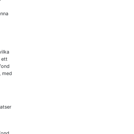
enna
8
vilka
 ett
sfond
e, med
atser
fond.