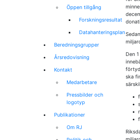
minne,
Öppen tillgång
decem
Forskningsresultat
donat
Datahanteringsplan
Sedan
miljar
Beredningsgrupper
Den 1
Årsredovisning
innebä
förty
Kontakt
ska fi
Medarbetare
särski
Pressbilder och
logotyp
Publikationer
Om RJ
Riksda
miljar
Politik och