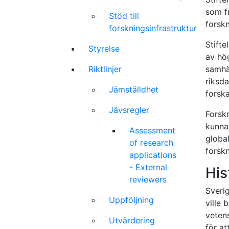
som f
Stöd till
forsk
forskningsinfrastruktur
Stifte
Styrelse
av hö
Riktlinjer
samhäl
riksd
Jämställdhet
forska
Jävsregler
Forsk
kunna 
Assessment
global
of research
forskn
applications
- External
His
reviewers
Sverig
Uppföljning
ville 
veten
Utvärdering
för at