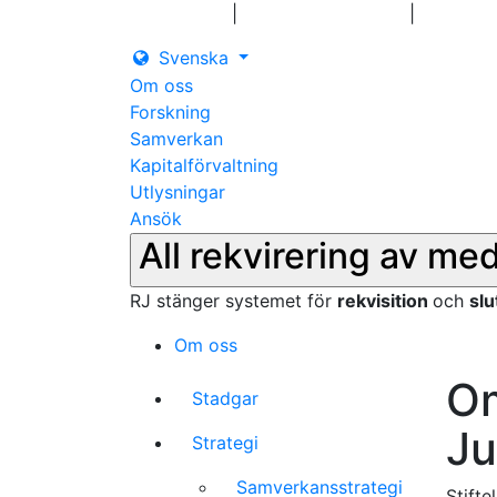
|
|
Logga in
Pressmeddelanden
Kontakt
Svenska
Om oss
Forskning
Samverkan
Kapitalförvaltning
Utlysningar
Ansök
All rekvirering av me
RJ stänger systemet för
rekvisition
och
sl
Om oss
Om
Stadgar
Ju
Strategi
Samverkansstrategi
Stifte