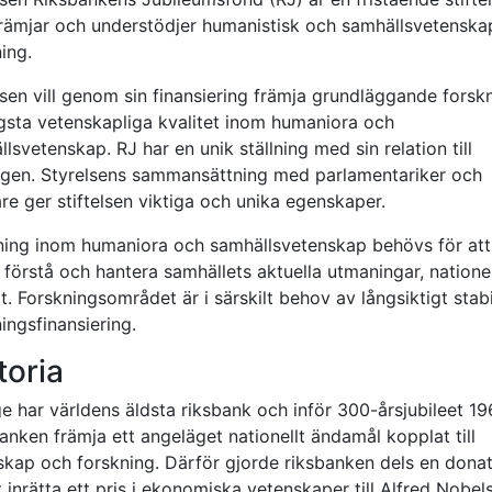
rämjar och understödjer humanistisk och samhällsvetenska
ning.
lsen vill genom sin finansiering främja grundläggande forsk
gsta vetenskapliga kvalitet inom humaniora och
lsvetenskap. RJ har en unik ställning med sin relation till
agen. Styrelsens sammansättning med parlamentariker och
re ger stiftelsen viktiga och unika egenskaper.
ning inom humaniora och samhällsvetenskap behövs för att
förstå och hantera samhällets aktuella utmaningar, natione
t. Forskningsområdet är i särskilt behov av långsiktigt stabi
ingsfinansiering.
toria
e har världens äldsta riksbank och inför 300-årsjubileet 1
banken främja ett angeläget nationellt ändamål kopplat till
skap och forskning. Därför gjorde riksbanken dels en dona
t inrätta ett pris i ekonomiska vetenskaper till Alfred Nobel