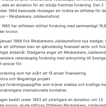
 dels en donation för att stödja framtida forskning. Den 2
ber 1964 beslutade riksdagen att inrätta en stiftelse för d
ion – Riksbankens Jubileumsfond.
 1965 har stiftelsen stöttat forskning med sammanlagt 19,
der kronor.
 januari 1988 fick Riksbankens Jubileumsfond nya stadgar, 
r att stiftelsen blev en självständig finansiell aktör och fick
dligat ändamål. Stadgarna anger att Riksbankens Jubileum
nansiera vetenskaplig forskning med anknytning till Sverig
lt ansvar för:
forskning som har svårt att få annan finansiering
stora och långsiktiga projekt
nya forskningsuppgifter som kräver snabba och kraftiga ins
forskningens internationella kontakter.
gen beslöt under 1993 att ytterligare en donation, om 1,5
der kronor, skulle tillföras Stiftelsen Riksbankens Jubileums