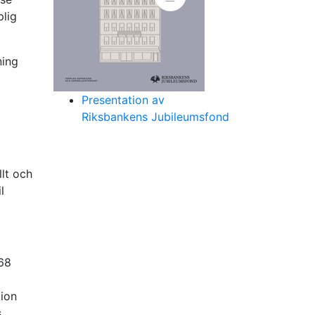
plig
ning
Presentation av
Riksbankens Jubileumsfond
llt och
l
968
tion
s