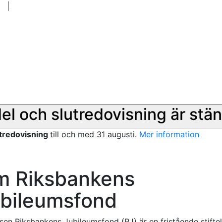
|
del och slutredovisning är stän
utredovisning
till och med 31 augusti.
Mer information
 Riksbankens
bileumsfond
lsen Riksbankens Jubileumsfond (RJ) är en fristående stifte