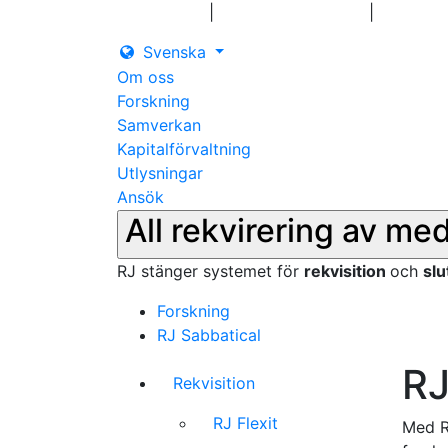
|
|
Logga in
Pressmeddelanden
Kontakt
Svenska
Om oss
Forskning
Samverkan
Kapitalförvaltning
Utlysningar
Ansök
All rekvirering av me
RJ stänger systemet för
rekvisition
och
sl
Forskning
RJ Sabbatical
RJ
Rekvisition
RJ Flexit
Med R