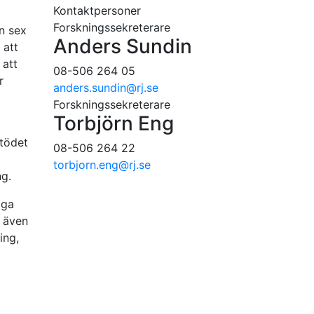
Kontaktpersoner
Forskningssekreterare
n sex
Anders Sundin
 att
 att
08-506 264 05
r
anders.sundin
@rj.se
Forskningssekreterare
Torbjörn Eng
Stödet
08-506 264 22
torbjorn.eng
@rj.se
ng.
iga
n även
ing,