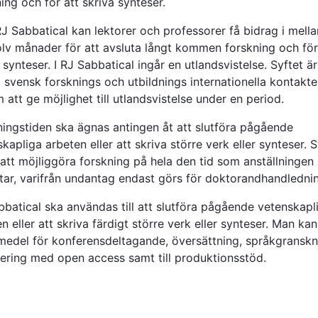
ing och för att skriva synteser.
J Sabbatical kan lektorer och professorer få bidrag i mella
olv månader för att avsluta långt kommen forskning och för
 synteser. I RJ Sabbatical ingår en utlandsvistelse. Syftet är
 svensk forsknings och utbildnings internationella kontakte
att ge möjlighet till utlandsvistelse under en period.
ningstiden ska ägnas antingen åt att slutföra pågående
kapliga arbeten eller att skriva större verk eller synteser. 
att möjliggöra forskning på hela den tid som anställningen
tar, varifrån undantag endast görs för doktorandhandledni
bbatical ska användas till att slutföra pågående vetenskapl
n eller att skriva färdigt större verk eller synteser. Man ka
medel för konferensdeltagande, översättning, språkgranskn
cering med open access samt till produktionsstöd.