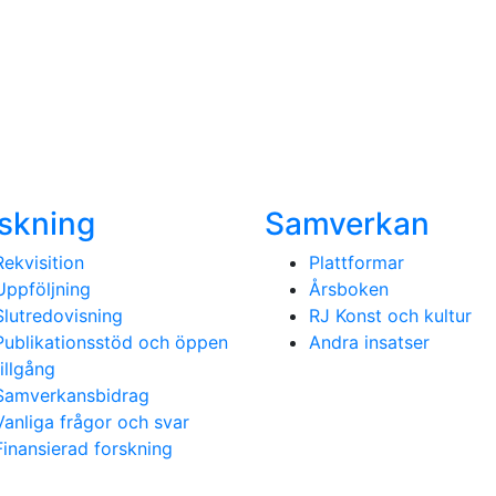
skning
Samverkan
Rekvisition
Plattformar
Uppföljning
Årsboken
Slutredovisning
RJ Konst och kultur
Publikationsstöd och öppen
Andra insatser
tillgång
Samverkansbidrag
Vanliga frågor och svar
Finansierad forskning