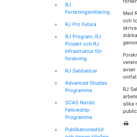
forskn
RJ
Forskningsinitiering
Med R
och t
RJ Pro Futura
skriva
stärka
RJ Program, RJ
genom 
Projekt och RJ
Infrastruktur för
Forsk
forskning
vetens
avser 
RJ Sabbatical
omfat
Advanced Studies
RJ Sa
Programme
arbete
SCAS Nordic
söka 
Fellowship
publi
Programme
Publikationsstöd
och öppen tillgång