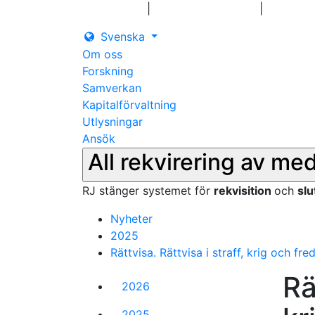
|
|
Logga in
Pressmeddelanden
Kontakt
Svenska
Om oss
Forskning
Samverkan
Kapitalförvaltning
Utlysningar
Ansök
All rekvirering av me
RJ stänger systemet för
rekvisition
och
sl
Nyheter
2025
Rättvisa. Rättvisa i straff, krig och fre
Rä
2026
2025