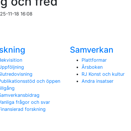
ig och fred
25-11-18 16:08
skning
Samverkan
Rekvisition
Plattformar
Uppföljning
Årsboken
Slutredovisning
RJ Konst och kultur
Publikationsstöd och öppen
Andra insatser
tillgång
Samverkansbidrag
Vanliga frågor och svar
Finansierad forskning