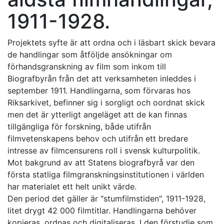
1911-1928.
Projektets syfte är att ordna och i läsbart skick bevara
de handlingar som åtföljde ansökningar om
förhandsgranskning av film som inkom till
Biografbyrån från det att verksamheten inleddes i
september 1911. Handlingarna, som förvaras hos
Riksarkivet, befinner sig i sorgligt och oordnat skick
men det är ytterligt angeläget att de kan finnas
tillgängliga för forskning, både utifrån
filmvetenskapens behov och utifrån ett bredare
intresse av filmcensurens roll i svensk kulturpolitik.
Mot bakgrund av att Statens biografbyrå var den
första statliga filmgranskningsinstitutionen i världen
har materialet ett helt unikt värde.
Den period det gäller är "stumfilmstiden", 1911-1928,
litet drygt 42 000 filmtitlar. Handlingarna behöver
kopieras, ordnas och digitaliseras. I den förstudie som