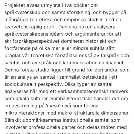
Projektet avses utmynna i två böcker om
språkvetenskap och samtalsforskning, och bygger på
mångåriga teoretiska och empiriska studier med en
tvärvetenskaplig profil. Den ena boken analyserar
språkvetenskapens idéarv och argumenterar för att
skriftspråksperspektivet dominerat historiskt och
fortfarande på olika mer eller mindre subtila sätt
präglar vår teoretiska förståelse också av talspråk och
samtal, och av språk och kommunikation i allmänhet.
Denna första studie ligger till grund för den andra, som
är en analys av samtal i samhället betraktade i ett
sociokulturellt perspektiv. Olika typer av samtal
analyseras här med ett verksamhetsteoretiskt ramverk
som lokala kulturer. Samhällsteoretiskt handlar det om
en beskrivning på ’meso’-nivå som förenar
mikrointeraktoner med makro-strukturella dimensioner.
Särskilt uppmärksammas institutionella samtal som
involverar professionella parter och deras möten med