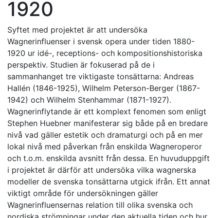
1920
Syftet med projektet är att undersöka
Wagnerinfluenser i svensk opera under tiden 1880-
1920 ur idé-, receptions- och kompositionshistoriska
perspektiv. Studien är fokuserad på de i
sammanhanget tre viktigaste tonsättarna: Andreas
Hallén (1846-1925), Wilhelm Peterson-Berger (1867-
1942) och Wilhelm Stenhammar (1871-1927).
Wagnerinflytande är ett komplext fenomen som enligt
Stephen Huebner manifesterar sig både på en bredare
nivå vad gäller estetik och dramaturgi och på en mer
lokal nivå med påverkan från enskilda Wagneroperor
och t.o.m. enskilda avsnitt från dessa. En huvuduppgift
i projektet är därför att undersöka vilka wagnerska
modeller de svenska tonsättarna utgick ifrån. Ett annat
viktigt område för undersökningen gäller
Wagnerinfluensernas relation till olika svenska och
nordiska strömningar under den aktuella tiden och hur