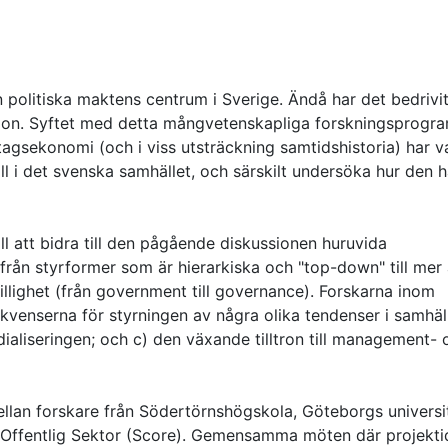
 politiska maktens centrum i Sverige. Ändå har det bedrivi
ation. Syftet med detta mångvetenskapliga forskningsprogr
agsekonomi (och i viss utsträckning samtidshistoria) har va
l i det svenska samhället, och särskilt undersöka hur den h
ll att bidra till den pågående diskussionen huruvida
från styrformer som är hierarkiska och "top-down" till mer
llighet (från government till governance). Forskarna inom
venserna för styrningen av några olika tendenser i samhäll
ialiseringen; och c) den växande tilltron till management- 
lan forskare från Södertörnshögskola, Göteborgs universi
Offentlig Sektor (Score). Gemensamma möten där projekti