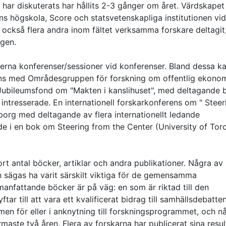
c. har diskuterats har hållits 2-3 gånger om året. Värdskapet
ns högskola, Score och statsvetenskapliga institutionen vid
 också flera andra inom fältet verksamma forskare deltagit
ngen.
rna konferenser/sessioner vid konferenser. Bland dessa k
ns med Områdesgruppen för forskning om offentlig ekonom
Jubileumsfond om "Makten i kanslihuset", med deltagande 
 intresserade. En internationell forskarkonferens om " Steer
eborg med deltagande av flera internationellt ledande
de i en bok om Steering from the Center (University of Tor
rt antal böcker, artiklar och andra publikationer. Några av
 sägas ha varit särskilt viktiga för de gemensamma
nfattande böcker är på väg: en som är riktad till den
tar till att vara ett kvalificerat bidrag till samhällsdebatten
en för eller i anknytning till forskningsprogrammet, och n
ste två åren. Flera av forskarna har publicerat sina result