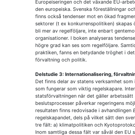
Europeiseringen och det växande EU-arbetet 
den europeiska. Svenska föreställningar och
finns också tendenser mot en ökad fragmente
sektorer (t ex konkurrenspolitiken) skapas 
bli mer av regelföljare, inte enbart gentem
organisationer. I boken analyseras tendenser
högre grad kan ses som regelföljare. Samti
praktiken, fanns en betydande tröghet i det
förvaltning och politik.
Delstudie 3: Internationalisering, förvalt
Det finns delar av statens verksamhet som i
som fungerar som viktig regelskapare. Inter
statsförvaltningen när det gäller arbetssätt 
beslutsprocesser påverkar regeringens möjli
resultaten finns redovisade i avhandlingen
regelskapandet, dels på vilket sätt den sv
tre fält: a) klimatpolitiken och Kyotoprotok
Inom samtliga dessa fält var såväl den EU s