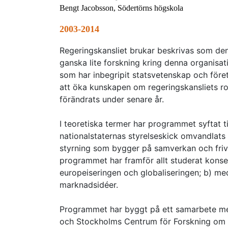
Bengt Jacobsson, Södertörns högskola
2003-2014
Regeringskansliet brukar beskrivas som den
ganska lite forskning kring denna organis
som har inbegripit statsvetenskap och föret
att öka kunskapen om regeringskansliets rol
förändrats under senare år.
I teoretiska termer har programmet syftat ti
nationalstaternas styrelseskick omvandlats 
styrning som bygger på samverkan och frivi
programmet har framför allt studerat konsek
europeiseringen och globaliseringen; b) med
marknadsidéer.
Programmet har byggt på ett samarbete mel
och Stockholms Centrum för Forskning om 