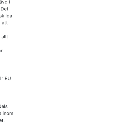
ävd i
 Det
skilda
 att
allt
i
ör
är EU
dels
s inom
et.