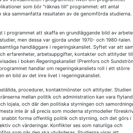
ublikationer som bör "räknas till" programmet: ett antal
 ska sammanfatta resultaten av de genomförda studierna.
 i programmet att skaffa en grundläggande bild av arbetet
e studier, men dessa var gjorda under 1970- och 1980-talen.
tliga handläggare i regeringskansliet. Syftet var att sam
erfarenheter, arbetsuppgifter, kontakter och attityder till
ovisades i boken
Regeringskansliet
(Premfors och Sundströ
rogrammet handlar om regeringskansliets roll i ett större
n bild av det inre livet i regeringskansliet.
ställda, procedurer, kontaktmönster och attityder. Studien 
ränserna mellan politik och administration kan vara flytand
h lojala, och där den politiska styrningen och samordning
mesta inte är så precis som moderna styrmodeller föreskriv
snabbt forma offentlig politik och styrning, och det görs i
ktiv och värderingar. Konflikter ses som naturliga och
förs som när den ska utvärderas. Studierna visar att