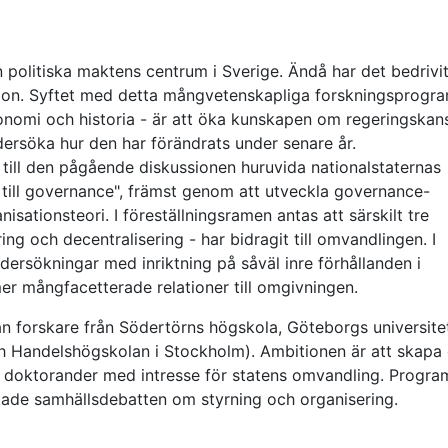
 politiska maktens centrum i Sverige. Ändå har det bedrivi
tion. Syftet med detta mångvetenskapliga forskningsprogra
nomi och historia - är att öka kunskapen om regeringskans
ndersöka hur den har förändrats under senare år.
 till den pågående diskussionen huruvida nationalstaternas
till governance", främst genom att utveckla governance-
nisationsteori. I föreställningsramen antas att särskilt tre
ing och decentralisering - har bidragit till omvandlingen. I
rsökningar med inriktning på såväl inre förhållanden i
er mångfacetterade relationer till omgivningen.
 forskare från Södertörns högskola, Göteborgs universite
ch Handelshögskolan i Stockholm). Ambitionen är att skapa 
 doktorander med intresse för statens omvandling. Progr
ktade samhällsdebatten om styrning och organisering.