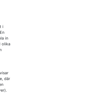
 i
 En
la in
 olika
m
visar
e, där
en
er).