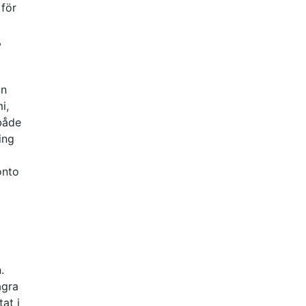
 för
,
an
i,
både
ing
onto
.
ågra
at i