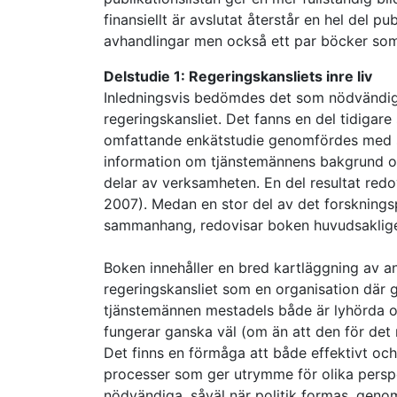
finansiellt är avslutat återstår en hel del p
avhandlingar men också ett par böcker som
Delstudie 1: Regeringskansliets inre liv
Inledningsvis bedömdes det som nödvändigt
regeringskansliet. Det fanns en del tidigar
omfattande enkätstudie genomfördes med sam
information om tjänstemännens bakgrund och 
delar av verksamheten. En del resultat red
2007). Medan en stor del av det forskningsp
sammanhang, redovisar boken huvudsakligen e
Boken innehåller en bred kartläggning av an
regeringskansliet som en organisation där g
tjänstemännen mestadels både är lyhörda oc
fungerar ganska väl (om än att den för det 
Det finns en förmåga att både effektivt och 
processer som ger utrymme för olika perspe
nödvändiga, såväl när politik formas, genom