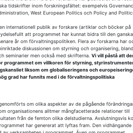
ka tidskrifter inom forskningsfältet: exempelvis Governanc
ministration, West European Politics och Policy and Politic
en internationell publik av forskare (artiklar och böcker på
ydelsefullt att programmet har kunnat bidra till den ganska
enare år om förvaltningspolitiken. Flera av forskarna har o
rminriktade diskussionen om styrning och organisering, blan
ch seminarier men också med skrifterna.
Vi vill påstå att de
ör programmet om villkoren för styrning, styrinstrumente
ngskansliet liksom om globaliseringens och europeiserin
hög grad har funnits med i de förvaltningspolitiska
r genomförts om olika aspekter av de pågående förändringa
som organisationens alltmer mångfacetterade relationer till
ltaten från de femton olika delstudierna. Avslutningsvis 
rogrammet har genererat att lyftas fram. Den vidhängande
 bild av verksamheten i programmet. Även om programmet