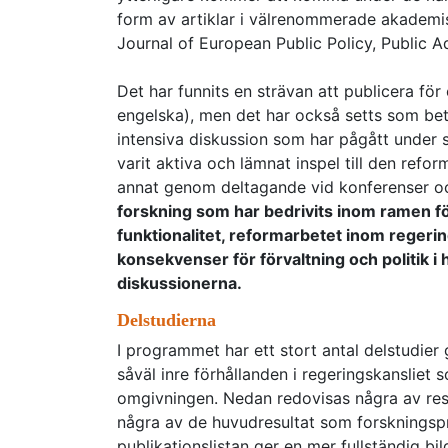
form av artiklar i välrenommerade akademis
Journal of European Public Policy, Public Ad
Det har funnits en strävan att publicera för 
engelska), men det har också setts som bet
intensiva diskussion som har pågått under s
varit aktiva och lämnat inspel till den refo
annat genom deltagande vid konferenser o
forskning som har bedrivits inom ramen f
funktionalitet, reformarbetet inom regeri
konsekvenser för förvaltning och politik i 
diskussionerna.
Delstudierna
I programmet har ett stort antal delstudie
såväl inre förhållanden i regeringskansliet 
omgivningen. Nedan redovisas några av resu
några av de huvudresultat som forskningsp
publikationslistan ger en mer fullständig