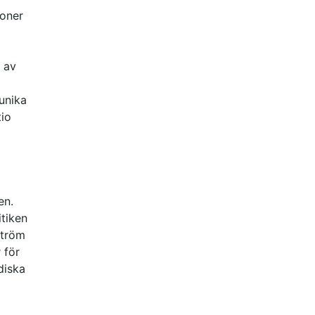
ioner
t av
unika
tio
en.
itiken
ström
 för
diska