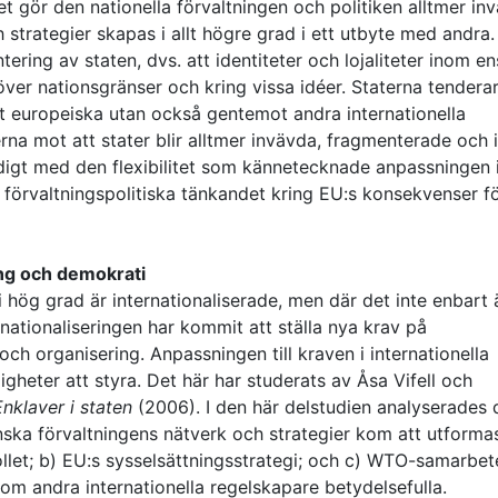
gör den nationella förvaltningen och politiken alltmer inv
 strategier skapas i allt högre grad i ett utbyte med andra.
ring av staten, dvs. att identiteter och lojaliteter inom en
över nationsgränser och kring vissa idéer. Staterna tenderar
ot europeiska utan också gentemot andra internationella
na mot att stater blir alltmer invävda, fragmenterade och i 
digt med den flexibilitet som kännetecknade anpassningen 
 förvaltningspolitiska tänkandet kring EU:s konsekvenser f
ning och demokrati
 hög grad är internationaliserade, men där det inte enbart 
nationaliseringen har kommit att ställa nya krav på
och organisering. Anpassningen till kraven i internationella
gheter att styra. Det här har studerats av Åsa Vifell och
Enklaver i staten
(2006). I den här delstudien analyserades 
enska förvaltningens nätverk och strategier kom att utforma
ollet; b) EU:s sysselsättningsstrategi; och c) WTO-samarbet
om andra internationella regelskapare betydelsefulla.