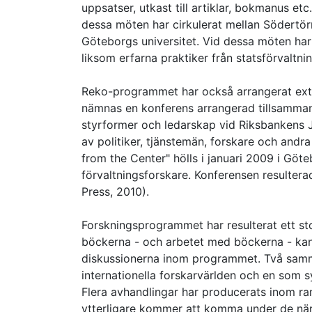
uppsatser, utkast till artiklar, bokmanus et
dessa möten har cirkulerat mellan Södertör
Göteborgs universitet. Vid dessa möten har
liksom erfarna praktiker från statsförvaltni
Reko-programmet har också arrangerat exte
nämnas en konferens arrangerad tillsamma
styrformer och ledarskap vid Riksbankens 
av politiker, tjänstemän, forskare och andra
from the Center" hölls i januari 2009 i Göt
förvaltningsforskare. Konferensen resultera
Press, 2010).
Forskningsprogrammet har resulterat ett sto
böckerna - och arbetet med böckerna - kan
diskussionerna inom programmet. Två samma
internationella forskarvärlden och en som syf
Flera avhandlingar har producerats inom ram
ytterligare kommer att komma under de närma