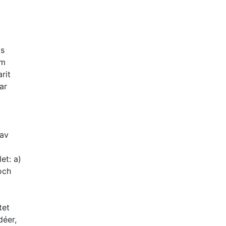
ts
am
rit
ar
 av
et: a)
och
tet
déer,