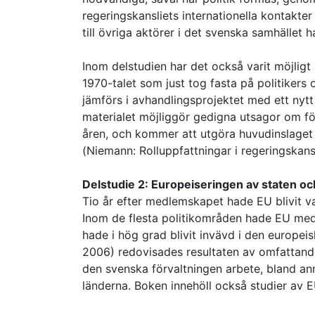
regeringskansliets internationella kontakter
till övriga aktörer i det svenska samhället h
Inom delstudien har det också varit möjligt a
1970-talet som just tog fasta på politikers
jämförs i avhandlingsprojektet med ett nytt
materialet möjliggör gedigna utsagor om fö
åren, och kommer att utgöra huvudinslaget 
(Niemann: Rolluppfattningar i regeringskansl
Delstudie 2: Europeiseringen av staten oc
Tio år efter medlemskapet hade EU blivit va
Inom de flesta politikområden hade EU medf
hade i hög grad blivit invävd i den europei
2006) redovisades resultaten av omfattand
den svenska förvaltningen arbete, bland an
länderna. Boken innehöll också studier av 