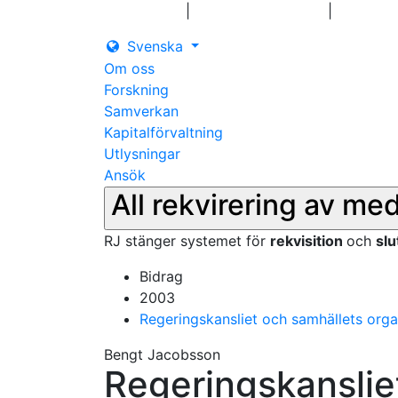
|
|
Logga in
Pressmeddelanden
Kontakt
Svenska
Om oss
Forskning
Samverkan
Kapitalförvaltning
Utlysningar
Ansök
All rekvirering av me
RJ stänger systemet för
rekvisition
och
sl
Bidrag
2003
Regeringskansliet och samhällets orga
Bengt Jacobsson
Regeringskanslie