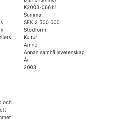
K2003-0661:1
Summa
ts
SEK 2 500 000
m -
Stödform
liets
Kultur
Ämne
Annan samhällsvetenskap
År
2003
t och
ett
ammet