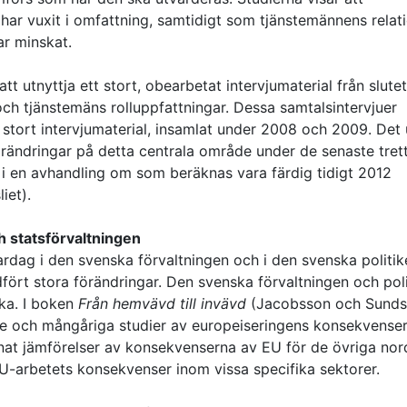
 har vuxit i omfattning, samtidigt som tjänstemännens relat
ar minskat.
tt utnyttja ett stort, obearbetat intervjumaterial från slute
 och tjänstemäns rolluppfattningar. Dessa samtalsintervjuer
 stort intervjumaterial, insamlat under 2008 och 2009. Det 
rändringar på detta centrala område under de senaste tret
i en avhandling om som beräknas vara färdig tidigt 2012
iet).
h statsförvaltningen
rdag i den svenska förvaltningen och i den svenska politik
ört stora förändringar. Den svenska förvaltningen och pol
ska. I boken
Från hemvävd till invävd
(Jacobsson och Sund
e och mångåriga studier av europeiseringens konsekvenser
nat jämförelser av konsekvenserna av EU för de övriga nor
EU-arbetets konsekvenser inom vissa specifika sektorer.