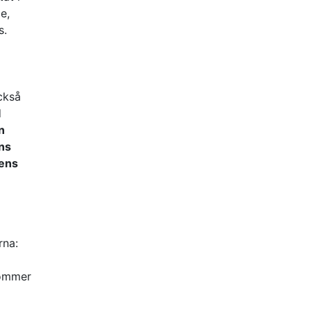
e,
s.
ckså
d
n
ns
gens
rna:
kommer