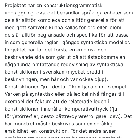
Projektet har en konstruktionsgrammatisk
uppläggning, dvs. det behandlar språkliga enheter som
dels är alltför komplexa och alltför generella för att
med gott samvete kunna kallas för ord eller idiom,
dels är alltför begränsade och specifika för att passa
in som generella regler i gängse syntaktiska modeller.
Projektet har för det första en empirisk och
beskrivande sida som går ut på att åstadkomma en
någorlunda omfattande redovisning av syntaktiska
konstruktioner i svenskan (mycket bredd i
beskrivningen, men här och var också djup).
Konstruktionen "ju... desto..." kan tjäna som exempel.
Varken på syntaktisk eller på lexikal nivå fångas till
exempel det faktum att de relaterade leden i
konstruktionen innehåller komparativuttryck ("ju
förr/större/fler, desto bättre/dyrare/roligare" osv.). Det
här mönstret måste beskrivas som en språklig
enskildhet, en konstruktion. För det andra avser