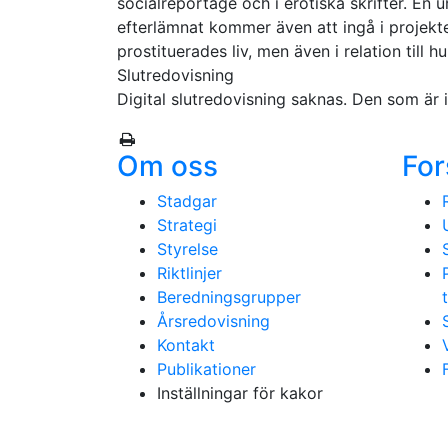
socialreportage och i erotiska skrifter. En
efterlämnat kommer även att ingå i projektet
prostituerades liv, men även i relation till h
Slutredovisning
Digital slutredovisning saknas. Den som är in
Om oss
For
Stadgar
Strategi
Styrelse
Riktlinjer
Beredningsgrupper
Årsredovisning
Kontakt
Publikationer
Inställningar för kakor