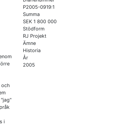
P2005-0919:1
Summa
SEK 1 800 000
Stödform
RJ Projekt
Ämne
Historia
 genom
År
törre
2005
a och
dem
"jag"
språk
s i