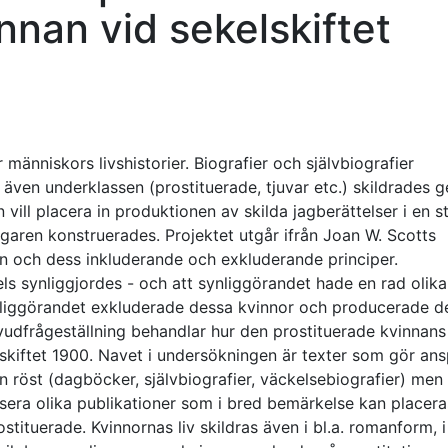
nnan vid sekelskiftet
 människors livshistorier. Biografier och självbiografier
även underklassen (prostituerade, tjuvar etc.) skildrades
 vill placera in produktionen av skilda jagberättelser i en s
aren konstruerades. Projektet utgår ifrån Joan W. Scotts
n och dess inkluderande och exkluderande principer.
ls synliggjordes - och att synliggörandet hade en rad olik
synliggörandet exkluderade dessa kvinnor och producerade 
vudfrågeställning behandlar hur den prostituerade kvinnans 
lskiftet 1900. Navet i undersökningen är texter som gör an
n röst (dagböcker, självbiografier, väckelsebiografier) men
ysera olika publikationer som i bred bemärkelse kan placera
stituerade. Kvinnornas liv skildras även i bl.a. romanform, i