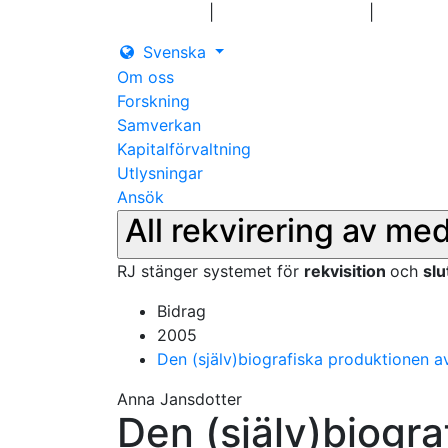
|
|
Logga in
Pressmeddelanden
Kontakt
Svenska
Om oss
Forskning
Samverkan
Kapitalförvaltning
Utlysningar
Ansök
All rekvirering av me
RJ stänger systemet för
rekvisition
och
sl
Bidrag
2005
Den (själv)biografiska produktionen a
Anna Jansdotter
Den (själv)biogr