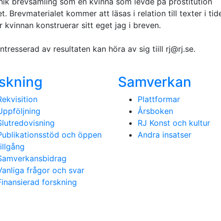
 unik brevsamling som en kvinna som levde på prostitution
. Brevmaterialet kommer att läsas i relation till texter i ti
ur kvinnan konstruerar sitt eget jag i breven.
tresserad av resultaten kan höra av sig tiill rj@rj.se.
skning
Samverkan
Rekvisition
Plattformar
Uppföljning
Årsboken
Slutredovisning
RJ Konst och kultur
Publikationsstöd och öppen
Andra insatser
tillgång
Samverkansbidrag
Vanliga frågor och svar
Finansierad forskning