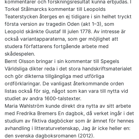
kommentarer och forskningsresultat kunna erbjudas. I
Torkel Stålmarcks kommentar till Leopolds
Teaterstycken återges en ej tidigare i sin helhet tryckt
första version av tragedin Oden (akt 1–3), som
Leopold skänkte Gustaf III julen 1778. Av intresse är
också variantapparaterna, som ger möjlighet att
studera författarens fortgående arbete med
skådespelen.
Bernt Olsson bringar i sin kommentar till Spegels
Världsliga dikter reda i det stora handskriftsmaterialet
och gör dikterna tillgängliga med utförliga
ordförklaringar. De vanligast återkommande orden
listas också för sig, något som kan vara till nytta vid
studiet av andra 1600-talstexter.
Maria Wahlström kunde direkt dra nytta av sitt arbete
med Fredrika Bremers En dagbok, då verket ingår i det
studium av fiktiva dagböcker som är ämnet för hennes
avhandling i litteraturvetenskap, Jag är icke heller en:
den svenska dagboksromanen (2012).