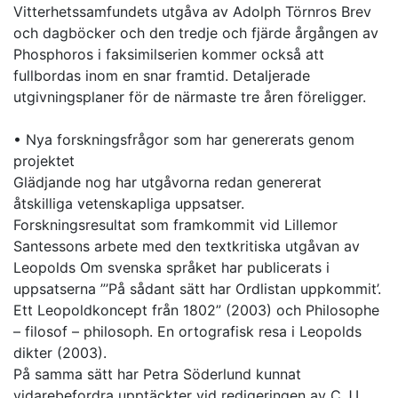
Vitterhetssamfundets utgåva av Adolph Törnros Brev
och dagböcker och den tredje och fjärde årgången av
Phosphoros i faksimilserien kommer också att
fullbordas inom en snar framtid. Detaljerade
utgivningsplaner för de närmaste tre åren föreligger.
• Nya forskningsfrågor som har genererats genom
projektet
Glädjande nog har utgåvorna redan genererat
åtskilliga vetenskapliga uppsatser.
Forskningsresultat som framkommit vid Lillemor
Santessons arbete med den textkritiska utgåvan av
Leopolds Om svenska språket har publicerats i
uppsatserna ”’På sådant sätt har Ordlistan uppkommit’.
Ett Leopoldkoncept från 1802” (2003) och Philosophe
– filosof – philosoph. En ortografisk resa i Leopolds
dikter (2003).
På samma sätt har Petra Söderlund kunnat
vidarebefordra upptäckter vid redigeringen av C.J.L.