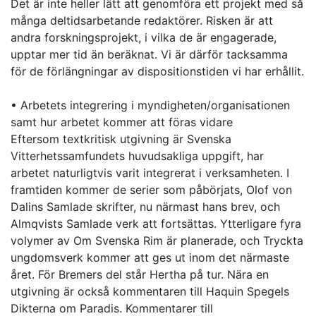
Det är inte heller lätt att genomföra ett projekt med så
många deltidsarbetande redaktörer. Risken är att
andra forskningsprojekt, i vilka de är engagerade,
upptar mer tid än beräknat. Vi är därför tacksamma
för de förlängningar av dispositionstiden vi har erhållit.
• Arbetets integrering i myndigheten/organisationen
samt hur arbetet kommer att föras vidare
Eftersom textkritisk utgivning är Svenska
Vitterhetssamfundets huvudsakliga uppgift, har
arbetet naturligtvis varit integrerat i verksamheten. I
framtiden kommer de serier som påbörjats, Olof von
Dalins Samlade skrifter, nu närmast hans brev, och
Almqvists Samlade verk att fortsättas. Ytterligare fyra
volymer av Om Svenska Rim är planerade, och Tryckta
ungdomsverk kommer att ges ut inom det närmaste
året. För Bremers del står Hertha på tur. Nära en
utgivning är också kommentaren till Haquin Spegels
Dikterna om Paradis. Kommentarer till