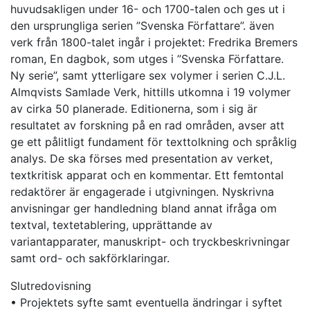
huvudsakligen under 16- och 1700-talen och ges ut i
den ursprungliga serien ”Svenska Författare”. även
verk från 1800-talet ingår i projektet: Fredrika Bremers
roman, En dagbok, som utges i ”Svenska Författare.
Ny serie”, samt ytterligare sex volymer i serien C.J.L.
Almqvists Samlade Verk, hittills utkomna i 19 volymer
av cirka 50 planerade. Editionerna, som i sig är
resultatet av forskning på en rad områden, avser att
ge ett pålitligt fundament för texttolkning och språklig
analys. De ska förses med presentation av verket,
textkritisk apparat och en kommentar. Ett femtontal
redaktörer är engagerade i utgivningen. Nyskrivna
anvisningar ger handledning bland annat ifråga om
textval, textetablering, upprättande av
variantapparater, manuskript- och tryckbeskrivningar
samt ord- och sakförklaringar.
Slutredovisning
• Projektets syfte samt eventuella ändringar i syftet