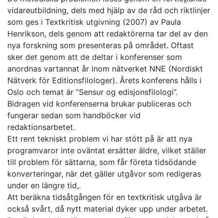
vidareutbildning, dels med hjälp av de råd och riktlinjer
som ges i Textkritisk utgivning (2007) av Paula
Henrikson, dels genom att redaktörerna tar del av den
nya forskning som presenteras på området. Oftast
sker det genom att de deltar i konferenser som
anordnas vartannat år inom nätverket NNE (Nordiskt
Nätverk för Editionsfilologer). Årets konferens hålls i
Oslo och temat är ”Sensur og edisjonsfilologi”.
Bidragen vid konferenserna brukar publiceras och
fungerar sedan som handböcker vid
redaktionsarbetet.
Ett rent tekniskt problem vi har stött på är att nya
programvaror inte oväntat ersätter äldre, vilket ställer
till problem för sättarna, som får företa tidsödande
konverteringar, när det gäller utgåvor som redigeras
under en längre tid,.
Att beräkna tidsåtgången för en textkritisk utgåva är
också svårt, då nytt material dyker upp under arbetet.