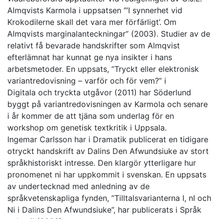
Almqvists Karmola i uppsatsen ”’I synnerhet vid
Krokodilerne skall det vara mer förfärligt’. Om
Almqvists marginalanteckningar” (2003). Studier av de
relativt få bevarade handskrifter som Almqvist
efterlämnat har kunnat ge nya insikter i hans
arbetsmetoder. En uppsats, ”Tryckt eller elektronisk
variantredovisning – varför och för vem?” i
Digitala och tryckta utgåvor (2011) har Söderlund
byggt på variantredovisningen av Karmola och senare
i år kommer de att tjäna som underlag för en
workshop om genetisk textkritik i Uppsala.
Ingemar Carlsson har i Dramatik publicerat en tidigare
otryckt handskrift av Dalins Den Afwundsiuke av stort
språkhistoriskt intresse. Den klargör ytterligare hur
pronomenet ni har uppkommit i svenskan. En uppsats
av undertecknad med anledning av de
språkvetenskapliga fynden, ”Tilltalsvarianterna I, nI och
Ni i Dalins Den Afwundsiuke”, har publicerats i Språk