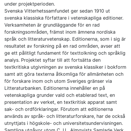
under projektperioden.
Svenska Vitterhetssamfundet ger sedan 1910 ut
svenska klassiska författare i vetenskapliga editioner.
Verksamheten är grundläggande för en rad
forskningsområden, främst inom ämnena nordiska
språk och litteraturvetenskap. Editionerna, som i sig är
resultatet av forskning på en rad områden, avser att
ge ett pålitligt fundament för texttolkning och språklig
analys. Projektet syftar till att fortsätta den
textkritiska utgivningen av svenska klassiker i bokform
samt att göra texterna åtkomliga för allmänheten och
för forskare inom och utom Sveriges gränser via
Litteraturbanken. Editionerna innehåller en på
vetenskapliga grunder vald och etablerad text, en
presentation av verket, en textkritisk apparat samt
sak- och ordförklaringar. Förutom att editionerna
används av språk- och litteraturforskare, har de också
utnyttjats i högskole- och universitetsundervisningen.
Samtliga utgåvor utom C.J.L. Almqvists Samlade Verk