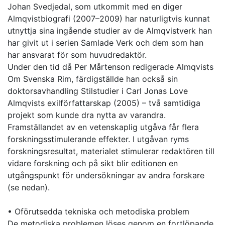
Johan Svedjedal, som utkommit med en diger
Almqvistbiografi (2007–2009) har naturligtvis kunnat
utnyttja sina ingående studier av de Almqvistverk han
har givit ut i serien Samlade Verk och dem som han
har ansvarat för som huvudredaktör.
Under den tid då Per Mårtenson redigerade Almqvists
Om Svenska Rim, färdigställde han också sin
doktorsavhandling Stilstudier i Carl Jonas Love
Almqvists exilförfattarskap (2005) – två samtidiga
projekt som kunde dra nytta av varandra.
Framställandet av en vetenskaplig utgåva får flera
forskningsstimulerande effekter. I utgåvan ryms
forskningsresultat, materialet stimulerar redaktören till
vidare forskning och på sikt blir editionen en
utgångspunkt för undersökningar av andra forskare
(se nedan).
• Oförutsedda tekniska och metodiska problem
De metodiska problemen löses genom en fortlöpande