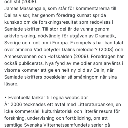
och stil (2008).
James Massengale, som står för kommentarerna till
Dalins visor, har genom föredrag kunnat sprida
kunskap om de forskningsresultat som redovisas i
Samlade skrifter. Till stor del är de vunna genom
arkivforskning, nödvändig för utgåvan av Dramatik, i
Sverige och runt om i Europa. Exempelvis har han talat
över ämnena Vad betyder Dalins melodier? (2008) och
Ämnessvennen och Hofskalden (2009). Föredragen har
också publicerats. Nya fynd av melodier som använts i
visorna kommer att ge en helt ny bild av Dalin, när
Samlade skrifters poesidelar så småningom når sina
läsare.
• Eventuella länkar till egna webbsidor
År 2006 tecknades ett avtal med Litteraturbanken, en
icke kommersiell kulturhistorisk och litterär resurs för
forskning, undervisning och fortbildning, om att
samtliga Svenska Vitterhetssamfundets serier på