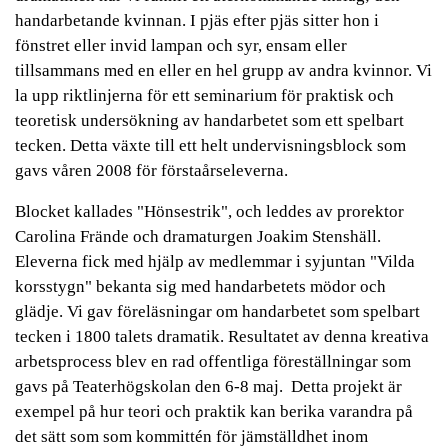
handarbetande kvinnan. I pjäs efter pjäs sitter hon i
fönstret eller invid lampan och syr, ensam eller
tillsammans med en eller en hel grupp av andra kvinnor. Vi
la upp riktlinjerna för ett seminarium för praktisk och
teoretisk undersökning av handarbetet som ett spelbart
tecken. Detta växte till ett helt undervisningsblock som
gavs våren 2008 för förstaårseleverna.
Blocket kallades "Hönsestrik", och leddes av prorektor
Carolina Frände och dramaturgen Joakim Stenshäll.
Eleverna fick med hjälp av medlemmar i syjuntan "Vilda
korsstygn" bekanta sig med handarbetets mödor och
glädje. Vi gav föreläsningar om handarbetet som spelbart
tecken i 1800 talets dramatik. Resultatet av denna kreativa
arbetsprocess blev en rad offentliga föreställningar som
gavs på Teaterhögskolan den 6-8 maj. Detta projekt är
exempel på hur teori och praktik kan berika varandra på
det sätt som som kommittén för jämställdhet inom