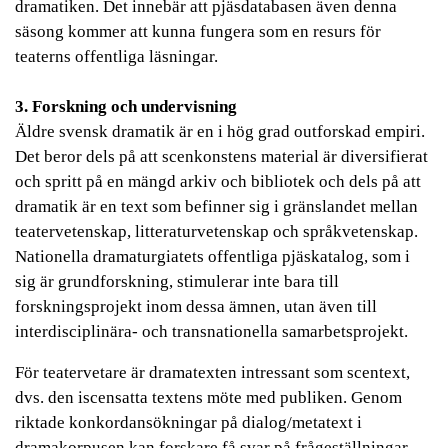
dramatiken. Det innebär att pjäsdatabasen även denna
säsong kommer att kunna fungera som en resurs för
teaterns offentliga läsningar.
3. Forskning och undervisning
Äldre svensk dramatik är en i hög grad outforskad empiri.
Det beror dels på att scenkonstens material är diversifierat
och spritt på en mängd arkiv och bibliotek och dels på att
dramatik är en text som befinner sig i gränslandet mellan
teatervetenskap, litteraturvetenskap och språkvetenskap.
Nationella dramaturgiatets offentliga pjäskatalog, som i
sig är grundforskning, stimulerar inte bara till
forskningsprojekt inom dessa ämnen, utan även till
interdisciplinära- och transnationella samarbetsprojekt.
För teatervetare är dramatexten intressant som scentext,
dvs. den iscensatta textens möte med publiken. Genom
riktade konkordansökningar på dialog/metatext i
dramakorpusen kan forskare få svar på frågeställningar