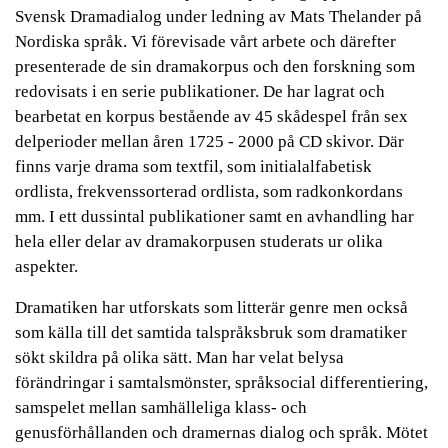
Svensk Dramadialog under ledning av Mats Thelander på
Nordiska språk. Vi förevisade vårt arbete och därefter
presenterade de sin dramakorpus och den forskning som
redovisats i en serie publikationer. De har lagrat och
bearbetat en korpus bestående av 45 skådespel från sex
delperioder mellan åren 1725 - 2000 på CD skivor. Där
finns varje drama som textfil, som initialalfabetisk
ordlista, frekvenssorterad ordlista, som radkonkordans
mm. I ett dussintal publikationer samt en avhandling har
hela eller delar av dramakorpusen studerats ur olika
aspekter.
Dramatiken har utforskats som litterär genre men också
som källa till det samtida talspråksbruk som dramatiker
sökt skildra på olika sätt. Man har velat belysa
förändringar i samtalsmönster, språksocial differentiering,
samspelet mellan samhälleliga klass- och
genusförhållanden och dramernas dialog och språk. Mötet