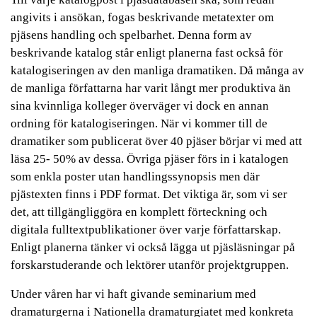
angivits i ansökan, fogas beskrivande metatexter om
pjäsens handling och spelbarhet. Denna form av
beskrivande katalog står enligt planerna fast också för
katalogiseringen av den manliga dramatiken. Då många av
de manliga författarna har varit långt mer produktiva än
sina kvinnliga kolleger överväger vi dock en annan
ordning för katalogiseringen. När vi kommer till de
dramatiker som publicerat över 40 pjäser börjar vi med att
läsa 25- 50% av dessa. Övriga pjäser förs in i katalogen
som enkla poster utan handlingssynopsis men där
pjästexten finns i PDF format. Det viktiga är, som vi ser
det, att tillgängliggöra en komplett förteckning och
digitala fulltextpublikationer över varje författarskap.
Enligt planerna tänker vi också lägga ut pjäsläsningar på
forskarstuderande och lektörer utanför projektgruppen.
Under våren har vi haft givande seminarium med
dramaturgerna i Nationella dramaturgiatet med konkreta