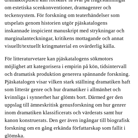
om estetiska scenkonventioner, dramagenrer och
teckensystem. För forskning om teaterhändelser som
utspelats genom historien utgör pjäskatalogens
inskannade inspicient manuskript med strykningar och
marginalanteckningar, kritikens mottagande och annat
visuellt/textuellt kringmaterial en ovärderlig källa.
För litteraturvetare kan pjäskatalogens sökmotors
möjlighet att kategorisera i empirin på kön, tidsintervall
och dramatisk produktion generera spännande forskning.
Pjäskatalogen visar vilken stark ställning dramatiken haft
som litterär genre och hur dramatiker i allmänhet och
kvinnliga i synnerhet har glömts bort. Därmed ger den
uppslag till ämneskritisk genusforskning om hur genrer
inom dramatiken klassificerats och värderats samt hur
kanon konstruerats. Den ger även ingångar till biografisk
forskning om en gång erkända författarskap som fallit i
glömska.