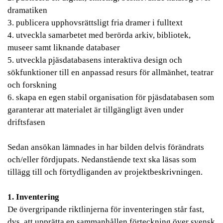
dramatiken
3. publicera upphovsrättsligt fria dramer i fulltext
4. utveckla samarbetet med berörda arkiv, bibliotek,
museer samt liknande databaser
5. utveckla pjäsdatabasens interaktiva design och
sökfunktioner till en anpassad resurs för allmänhet, teatrar
och forskning
6. skapa en egen stabil organisation för pjäsdatabasen som
garanterar att materialet är tillgängligt även under
driftsfasen
Sedan ansökan lämnades in har bilden delvis förändrats
och/eller fördjupats. Nedanstående text ska läsas som
tillägg till och förtydliganden av projektbeskrivningen.
1. Inventering
De övergripande riktlinjerna för inventeringen står fast,
dvs. att upprätta en sammanhållen förteckning över svensk