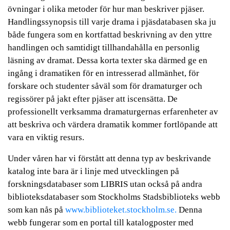
övningar i olika metoder för hur man beskriver pjäser.
Handlingssynopsis till varje drama i pjäsdatabasen ska ju
både fungera som en kortfattad beskrivning av den yttre
handlingen och samtidigt tillhandahålla en personlig
läsning av dramat. Dessa korta texter ska därmed ge en
ingång i dramatiken för en intresserad allmänhet, för
forskare och studenter såväl som för dramaturger och
regissörer på jakt efter pjäser att iscensätta. De
professionellt verksamma dramaturgernas erfarenheter av
att beskriva och värdera dramatik kommer fortlöpande att
vara en viktig resurs.
Under våren har vi förstått att denna typ av beskrivande
katalog inte bara är i linje med utvecklingen på
forskningsdatabaser som LIBRIS utan också på andra
biblioteksdatabaser som Stockholms Stadsbiblioteks webb
som kan nås på
www.biblioteket.stockholm.se.
Denna
webb fungerar som en portal till katalogposter med