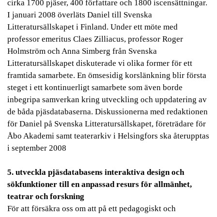
cirka 1700 pjäser, 400 författare och 1800 iscensättningar.
I januari 2008 överläts Daniel till Svenska
Litteratursällskapet i Finland. Under ett möte med
professor emeritus Claes Zilliacus, professor Roger
Holmström och Anna Simberg från Svenska
Litteratursällskapet diskuterade vi olika former för ett
framtida samarbete. En ömsesidig korslänkning blir första
steget i ett kontinuerligt samarbete som även borde
inbegripa samverkan kring utveckling och uppdatering av
de båda pjäsdatabaserna. Diskussionerna med redaktionen
för Daniel på Svenska Litteratursällskapet, företrädare för
Åbo Akademi samt teaterarkiv i Helsingfors ska återupptas
i september 2008
5. utveckla pjäsdatabasens interaktiva design och
sökfunktioner till en anpassad resurs för allmänhet,
teatrar och forskning
För att försäkra oss om att på ett pedagogiskt och