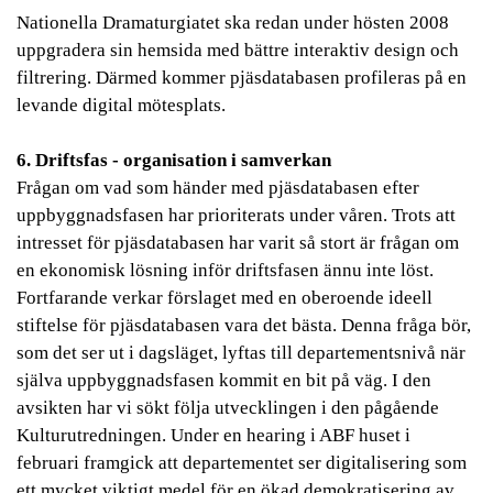
Nationella Dramaturgiatet ska redan under hösten 2008
uppgradera sin hemsida med bättre interaktiv design och
filtrering. Därmed kommer pjäsdatabasen profileras på en
levande digital mötesplats.
6. Driftsfas - organisation i samverkan
Frågan om vad som händer med pjäsdatabasen efter
uppbyggnadsfasen har prioriterats under våren. Trots att
intresset för pjäsdatabasen har varit så stort är frågan om
en ekonomisk lösning inför driftsfasen ännu inte löst.
Fortfarande verkar förslaget med en oberoende ideell
stiftelse för pjäsdatabasen vara det bästa. Denna fråga bör,
som det ser ut i dagsläget, lyftas till departementsnivå när
själva uppbyggnadsfasen kommit en bit på väg. I den
avsikten har vi sökt följa utvecklingen i den pågående
Kulturutredningen. Under en hearing i ABF huset i
februari framgick att departementet ser digitalisering som
ett mycket viktigt medel för en ökad demokratisering av