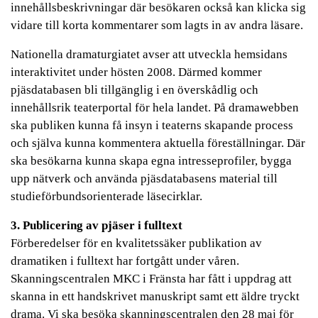
innehållsbeskrivningar där besökaren också kan klicka sig
vidare till korta kommentarer som lagts in av andra läsare.
Nationella dramaturgiatet avser att utveckla hemsidans
interaktivitet under hösten 2008. Därmed kommer
pjäsdatabasen bli tillgänglig i en överskådlig och
innehållsrik teaterportal för hela landet. På dramawebben
ska publiken kunna få insyn i teaterns skapande process
och själva kunna kommentera aktuella föreställningar. Där
ska besökarna kunna skapa egna intresseprofiler, bygga
upp nätverk och använda pjäsdatabasens material till
studieförbundsorienterade läsecirklar.
3. Publicering av pjäser i fulltext
Förberedelser för en kvalitetssäker publikation av
dramatiken i fulltext har fortgått under våren.
Skanningscentralen MKC i Fränsta har fått i uppdrag att
skanna in ett handskrivet manuskript samt ett äldre tryckt
drama. Vi ska besöka skanningscentralen den 28 maj för