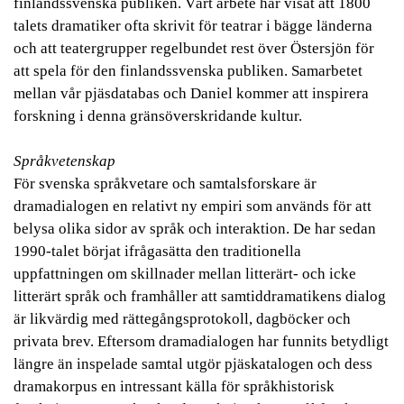
finlandssvenska publiken. Vårt arbete har visat att 1800
talets dramatiker ofta skrivit för teatrar i bägge länderna
och att teatergrupper regelbundet rest över Östersjön för
att spela för den finlandssvenska publiken. Samarbetet
mellan vår pjäsdatabas och Daniel kommer att inspirera
forskning i denna gränsöverskridande kultur.
Språkvetenskap
För svenska språkvetare och samtalsforskare är
dramadialogen en relativt ny empiri som används för att
belysa olika sidor av språk och interaktion. De har sedan
1990-talet börjat ifrågasätta den traditionella
uppfattningen om skillnader mellan litterärt- och icke
litterärt språk och framhåller att samtiddramatikens dialog
är likvärdig med rättegångsprotokoll, dagböcker och
privata brev. Eftersom dramadialogen har funnits betydligt
längre än inspelade samtal utgör pjäskatalogen och dess
dramakorpus en intressant källa för språkhistorisk