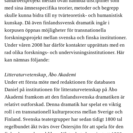
samarbetsprojekt mellan ovan nämnda discipliner som
med sina ämnesspecifika teorier, metoder och begrepp
skulle kunna bidra till ny tvärteoretisk- och humanistisk
kunskap. Då även finlandssvensk dramatik ingår i
korpusen öppnas möjligheter för transnationella
forskningsprojekt mellan svenska och finska institutioner.
Under våren 2008 har därför kontakter upprättats med en
rad olika forsknings- och undervisningsinstitutioner. Här
kan nämnas följande:
Litteraturvetenskap, Åbo Akademi
Under ett första möte med redaktionen för databasen
Daniel på institutionen för litteraturvetenskap på Åbo
Akademi framkom att den finlandssvenska dramatiken är
relativt outforskad. Denna dramatik har spelat en viktig
roll i en transnationell kulturprocess mellan Sverige och
Finland. Svenska teatergrupper har sedan tidigt 1800 tal
regelbundet åkt tvärs över Östersjön för att spela för den