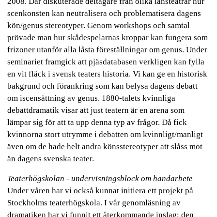
2008. Där diskuterade deltagare från olika länsteatrar hur
scenkonsten kan neutralisera och problematisera dagens
kön/genus stereotyper. Genom workshops och samtal
prövade man hur skådespelarnas kroppar kan fungera som
frizoner utanför alla låsta föreställningar om genus. Under
seminariet framgick att pjäsdatabasen verkligen kan fylla
en vit fläck i svensk teaters historia. Vi kan ge en historisk
bakgrund och förankring som kan belysa dagens debatt
om iscensättning av genus. 1880-talets kvinnliga
debattdramatik visar att just teatern är en arena som
lämpar sig för att ta upp denna typ av frågor. Då fick
kvinnorna stort utrymme i debatten om kvinnligt/manligt
även om de hade helt andra könsstereotyper att slåss mot
än dagens svenska teater.
Teaterhögskolan - undervisningsblock om handarbete
Under våren har vi också kunnat initiera ett projekt på
Stockholms teaterhögskola. I vår genomläsning av
dramatiken har vi funnit ett återkommande inslag; den