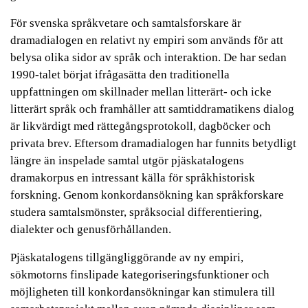
För svenska språkvetare och samtalsforskare är
dramadialogen en relativt ny empiri som används för att
belysa olika sidor av språk och interaktion. De har sedan
1990-talet börjat ifrågasätta den traditionella
uppfattningen om skillnader mellan litterärt- och icke
litterärt språk och framhåller att samtiddramatikens dialog
är likvärdigt med rättegångsprotokoll, dagböcker och
privata brev. Eftersom dramadialogen har funnits betydligt
längre än inspelade samtal utgör pjäskatalogens
dramakorpus en intressant källa för språkhistorisk
forskning. Genom konkordansökning kan språkforskare
studera samtalsmönster, språksocial differentiering,
dialekter och genusförhållanden.
Pjäskatalogens tillgängliggörande av ny empiri,
sökmotorns finslipade kategoriseringsfunktioner och
möjligheten till konkordansökningar kan stimulera till