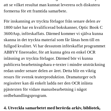
att se vilket resultat man kunnat leverera och diskutera
formerna för ett framtida samarbete.
För inskanning av tryckta förlagor från senare delen av
1800 talet har en kvalificerad bokskanner, Optic Book C
3600Asp, införskaffats. Därmed kommer vi själva kunna
skanna in det tryckta material som får lånas hem till en
fullgod kvalitet. Vi har dessutom införskaffat programmet
ABBYY finereader, för att kunna göra en enkel OCR
inläsning av tryckta förlagor. Därmed bör vi kunna
publicera bearbetningsbara e-texter i mindre utsträckning
redan under senare delen av året. Detta blir en viktig
resurs för svensk teaterproduktion. Dramaturger och
regissörer kan då enkelt ladda ner den OCR inlästa
pjästexten för vidare manusbearbetning i något
ordbehandlingsprogram.
4. Utveckla samarbetet med berörda arkiv, bibliotek,