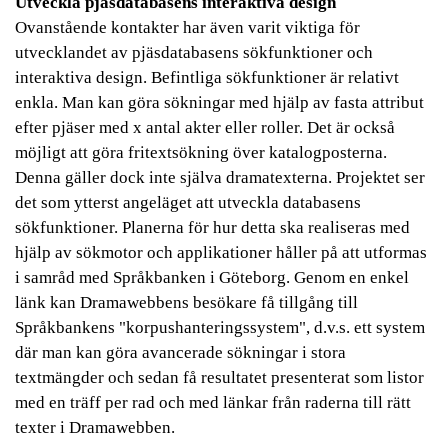
Utveckla pjäsdatabasens interaktiva design
Ovanstående kontakter har även varit viktiga för
utvecklandet av pjäsdatabasens sökfunktioner och
interaktiva design. Befintliga sökfunktioner är relativt
enkla. Man kan göra sökningar med hjälp av fasta attribut
efter pjäser med x antal akter eller roller. Det är också
möjligt att göra fritextsökning över katalogposterna.
Denna gäller dock inte själva dramatexterna. Projektet ser
det som ytterst angeläget att utveckla databasens
sökfunktioner. Planerna för hur detta ska realiseras med
hjälp av sökmotor och applikationer håller på att utformas
i samråd med Språkbanken i Göteborg. Genom en enkel
länk kan Dramawebbens besökare få tillgång till
Språkbankens "korpushanteringssystem", d.v.s. ett system
där man kan göra avancerade sökningar i stora
textmängder och sedan få resultatet presenterat som listor
med en träff per rad och med länkar från raderna till rätt
texter i Dramawebben.