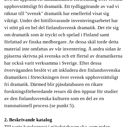
upphovsrättsligt fri dramatik. Ett tydliggörande av vad vi
räknar till "svensk" dramatik har emellertid visat sig
viktigt. Under det hittillsvarande inventeringsarbetet har
vi stött på en hel del finlandssvensk dramatik. Det rör sig
om dramatik som är tryckt och spelad i Finland samt
författad av finska medborgare. Av dessa skäl torde detta
material inte omfattas av vår inventering. Å andra sidan är
pjäserna skrivna på svenska och ett flertal av dramatikerna
har också varit verksamma i Sverige. Efter dessa
överväganden beslöt vi att inkludera den finlandssvenska
dramatiken i förteckningen över svensk upphovsrättsligt
fri dramatik. Därmed blir pjäsdatabasen en rikare
forskningsförberedande resurs då den öppnar för studier
av den finlandssvenska kulturen som en del av en
transnationell process (se punkt 5).
2. Beskrivande katalog
Till varje katalogpost i pjäsdatabasen ska, som redan