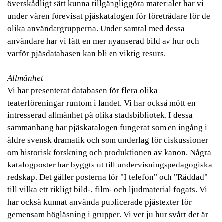
överskådligt sätt kunna tillgängliggöra materialet har vi
under våren förevisat pjäskatalogen för företrädare för de
olika användargrupperna. Under samtal med dessa
användare har vi fått en mer nyanserad bild av hur och
varför pjäsdatabasen kan bli en viktig resurs.
Allmänhet
Vi har presenterat databasen för flera olika
teaterföreningar runtom i landet. Vi har också mött en
intresserad allmänhet på olika stadsbibliotek. I dessa
sammanhang har pjäskatalogen fungerat som en ingång i
äldre svensk dramatik och som underlag för diskussioner
om historisk forskning och produktionen av kanon. Några
katalogposter har byggts ut till undervisningspedagogiska
redskap. Det gäller posterna för "I telefon" och "Räddad"
till vilka ett rikligt bild-, film- och ljudmaterial fogats. Vi
har också kunnat använda publicerade pjästexter för
gemensam högläsning i grupper. Vi vet ju hur svårt det är