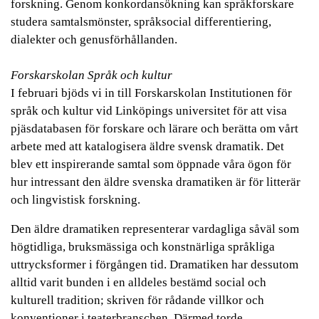
forskning. Genom konkordansökning kan språkforskare
studera samtalsmönster, språksocial differentiering,
dialekter och genusförhållanden.
Forskarskolan Språk och kultur
I februari bjöds vi in till Forskarskolan Institutionen för
språk och kultur vid Linköpings universitet för att visa
pjäsdatabasen för forskare och lärare och berätta om vårt
arbete med att katalogisera äldre svensk dramatik. Det
blev ett inspirerande samtal som öppnade våra ögon för
hur intressant den äldre svenska dramatiken är för litterär
och lingvistisk forskning.
Den äldre dramatiken representerar vardagliga såväl som
högtidliga, bruksmässiga och konstnärliga språkliga
uttrycksformer i förgången tid. Dramatiken har dessutom
alltid varit bunden i en alldeles bestämd social och
kulturell tradition; skriven för rådande villkor och
konventioner i teaterbranschen. Därmed torde