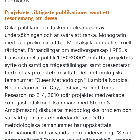
utomlands.
Projektets viktigaste publikationer samt ett
resonemang om dessa
Olika publikationer täcker in olika delar av
undersökningen och är svåra att ranka. Monografin
med den preliminära titel "Mentalsjukdom och sexuell
rättighet. Förhandlingar om medborgarskap i RFSLs
transnationella politik 1950-2000" omfattar projektets
syfte och samtliga frågeställningar, samt presenterar
flertalet av projektets resultat. Det metodologiska
temanumret "Queer Methodology", Lambda Nordica,
Nordic Journal for Gay, Lesbian, Bi- and Trans
Research, no 3-4, 2010 (där projektet medverkade
som gästredaktör tillsammans med Steorn &
Ambjörnsson) diskuterar metodologiska problem och
var viktig i projektets inledande fas. Detta
metodologiska temanummer har uppskattats
internationellt och används inom undervisning. "Sexual