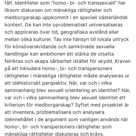
fält. Identiteter som ”homo- bi- och transsexuell” har
liksom diskursen om mänskliga rättigheter och
medborgarskap uppkommit i en speciell västerländsk
kontext. De kan inte oproblematiskt universaliseras
och appliceras över tid, geografiska avstånd eller
mellan olika kulturer. Tas inte hänsyn till lokala uttryck
för könsöverskridande och samkönade sexuella
handlingar kan ambitionen att stärka de utsatta
felriktas och skapa sårbarhet istället för skydd. Kraven
på att inkludera homo-, bi- och transpersoners
rättigheter i mänskliga rättigheter måste analyseras ur
ett idéhistoriskt perspektiv. När, var och i vilka
sammanhang blev sexuell orientering en identitet? När,
var och i vilka sammanhang blev sexuell identitet ett
kriterium för medborgarskap? Syftet med projektet är
att inventera, problematisera och analysera
idéinnehållet i de argument som vanligen används när
homo-, bi- och transpersoners rättigheter som
mänskliga rättigheter diskuteras och krävs.