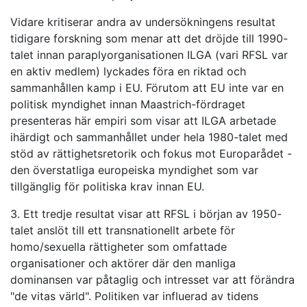
Vidare kritiserar andra av undersökningens resultat
tidigare forskning som menar att det dröjde till 1990-
talet innan paraplyorganisationen ILGA (vari RFSL var
en aktiv medlem) lyckades föra en riktad och
sammanhållen kamp i EU. Förutom att EU inte var en
politisk myndighet innan Maastrich-fördraget
presenteras här empiri som visar att ILGA arbetade
ihärdigt och sammanhållet under hela 1980-talet med
stöd av rättighetsretorik och fokus mot Europarådet -
den överstatliga europeiska myndighet som var
tillgänglig för politiska krav innan EU.
3. Ett tredje resultat visar att RFSL i början av 1950-
talet anslöt till ett transnationellt arbete för
homo/sexuella rättigheter som omfattade
organisationer och aktörer där den manliga
dominansen var påtaglig och intresset var att förändra
"de vitas värld". Politiken var influerad av tidens