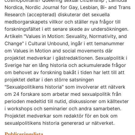
cosmopolitans? Queering sexual citizenship", Lambda
Nordica, Nordic Journal for Gay, Lesbian, Bi- and Trans
Research (accepterad) diskuterar det sexuella
medborgarskapets villkor och ställer nya frågor till
forskningsfältet i ett senare skede av undersökningen.
Artikeln "Values in Motion: Sexuality, Normativity, and
Change" i Cultural Unbound, ingår i ett temanummer
om Values in Motion and social movements där
projektet medverkar i gästredaktionen. Sexualpolitik i
Sverige har en lång historia och ackumulerade frågor
om behovet av forskning bakåt i tiden har lett till att
projektet deltar i den större satsningen
"Sexualpolitikens historia" som involverar ett nätverk
om 24 forskare som arbetar med sexualpolitik från
perioden medeltid till nutid, diskussioner om källtexter
i workshops och seminarier och andra samarbeten.
Projektet medverkar som redaktör för en bok om
sexualpolitikens historia genererad ur nätverket.
Publiceringslista