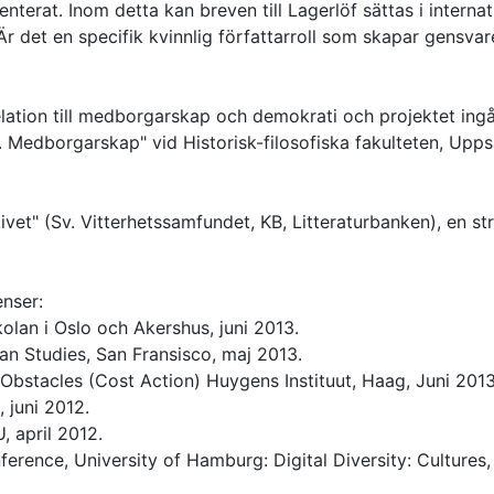
enterat. Inom detta kan breven till Lagerlöf sättas i internat
r det en specifik kvinnlig författarroll som skapar gensvar
relation till medborgarskap och demokrati och projektet ing
. Medborgarskap" vid Historisk-filosofiska fakulteten, Upps
vet" (Sv. Vitterhetssamfundet, KB, Litteraturbanken), en st
enser:
lan i Oslo och Akershus, juni 2013.
n Studies, San Fransisco, maj 2013.
bstacles (Cost Action) Huygens Instituut, Haag, Juni 2013
, juni 2012.
, april 2012.
erence, University of Hamburg: Digital Diversity: Cultures,