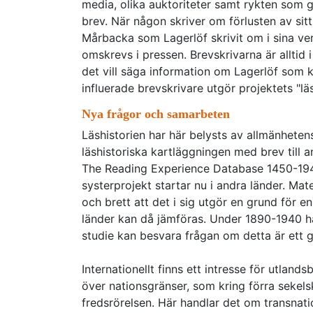
media, olika auktoriteter samt rykten som gå
brev. När någon skriver om förlusten av sitt h
Mårbacka som Lagerlöf skrivit om i sina v
omskrevs i pressen. Brevskrivarna är alltid
det vill säga information om Lagerlöf som k
influerade brevskrivare utgör projektets "läs
Nya frågor och samarbeten
Läshistorien har här belysts av allmänhetens
läshistoriska kartläggningen med brev till 
The Reading Experience Database 1450-194
systerprojekt startar nu i andra länder. Ma
och brett att det i sig utgör en grund för e
länder kan då jämföras. Under 1890-1940 h
studie kan besvara frågan om detta är ett g
Internationellt finns ett intresse för utlan
över nationsgränser, som kring förra sekels
fredsrörelsen. Här handlar det om transnat