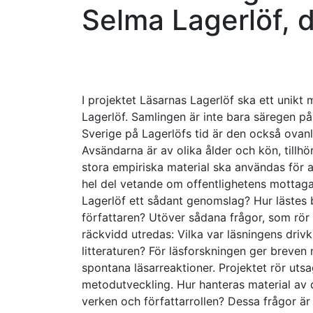
Selma Lagerlöf, de
I projektet Läsarnas Lagerlöf ska ett unikt 
Lagerlöf. Samlingen är inte bara säregen på 
Sverige på Lagerlöfs tid är den också ovan
Avsändarna är av olika ålder och kön, tillhö
stora empiriska material ska användas för a
hel del vetande om offentlighetens mottag
Lagerlöf ett sådant genomslag? Hur lästes 
författaren? Utöver sådana frågor, som rör 
räckvidd utredas: Vilka var läsningens dri
litteraturen? För läsforskningen ger breven
spontana läsarreaktioner. Projektet rör uts
metodutveckling. Hur hanteras material av 
verken och författarrollen? Dessa frågor är 