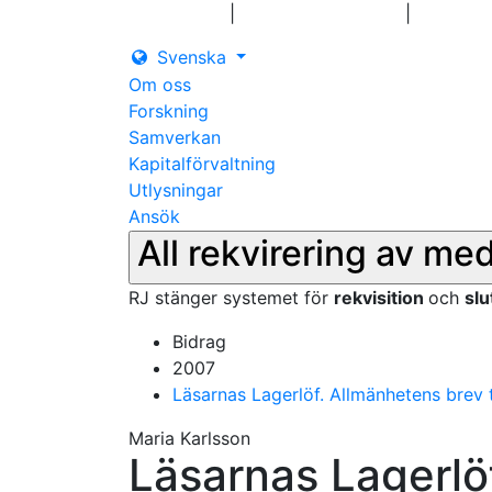
|
|
Logga in
Pressmeddelanden
Kontakt
Svenska
Om oss
Forskning
Samverkan
Kapitalförvaltning
Utlysningar
Ansök
All rekvirering av me
RJ stänger systemet för
rekvisition
och
sl
Bidrag
2007
Läsarnas Lagerlöf. Allmänhetens brev til
Maria Karlsson
Läsarnas Lagerlöf