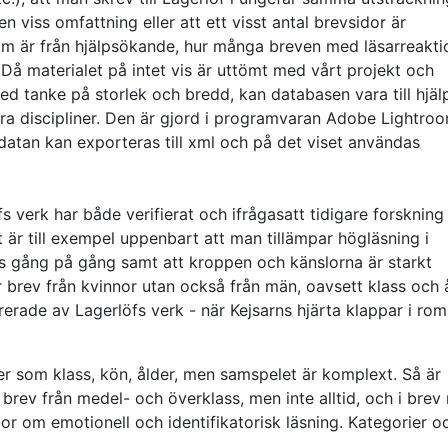
n viss omfattning eller att ett visst antal brevsidor är
om är från hjälpsökande, hur många breven med läsarreakti
å materialet på intet vis är uttömt med vårt projekt och
ed tanke på storlek och bredd, kan databasen vara till hjäl
ra discipliner. Den är gjord i programvaran Adobe Lightro
datan kan exporteras till xml och på det viset användas
fs verk har både verifierat och ifrågasatt tidigare forsknin
t är till exempel uppenbart att man tillämpar högläsning i
 gång på gång samt att kroppen och känslorna är starkt
r brev från kvinnor utan också från män, oavsett klass och å
erade av Lagerlöfs verk - när Kejsarns hjärta klappar i ro
orer som klass, kön, ålder, men samspelet är komplext. Så är
 brev från medel- och överklass, men inte alltid, och i bre
r om emotionell och identifikatorisk läsning. Kategorier o