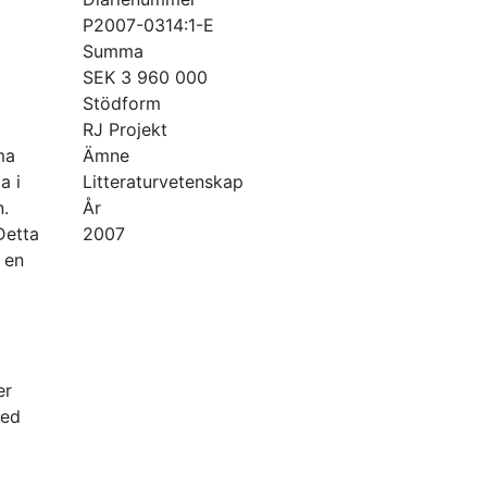
P2007-0314:1-E
Summa
SEK 3 960 000
Stödform
RJ Projekt
ma
Ämne
a i
Litteraturvetenskap
n.
År
Detta
2007
 en
er
med