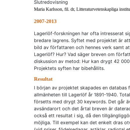
Slutredovisning
Maria Karlsson, fil. dr, Litteraturvetenskapliga insti
2007-2013
Lagerlöf-forskningen har ofta intresserat sig
bredare lagrens. Syftet med projektet är at
bild av författaren och hennes verk samt att
Lagerlöf? Hur? Vad säger breven om författ
diskussion av metod: Hur kan drygt 42 000 
Projektets syften har bibehållits.
Resultat
I början av projektet skapades en databas f
allmänheten till Lagerlöf år 1891-1940. Tota
försetts med drygt 30 keywords. Det går 
avsändarort och det årtal breven är datera
också ett resultat i sig, då den tillgängli
möjliga. Till exempel kan det enkelt dras 
(vid priser, födelsedagar, artiklar, radiotal