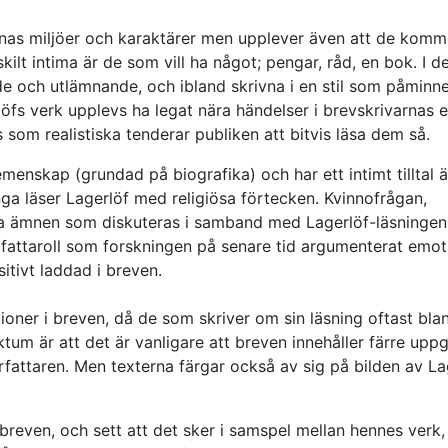
rnas miljöer och karaktärer men upplever även att de komm
kilt intima är de som vill ha något; pengar, råd, en bok. I d
nde och utlämnande, och ibland skrivna i en stil som påminn
löfs verk upplevs ha legat nära händelser i brevskrivarnas 
s som realistiska tenderar publiken att bitvis läsa dem så.
emenskap (grundad på biografika) och har ett intimt tilltal 
a läser Lagerlöf med religiösa förtecken. Kvinnofrågan,
ska ämnen som diskuteras i samband med Lagerlöf-läsningen
rfattaroll som forskningen på senare tid argumenterat emot
itivt laddad i breven.
tioner i breven, då de som skriver om sin läsning oftast bla
um är att det är vanligare att breven innehåller färre uppg
rfattaren. Men texterna färgar också av sig på bilden av La
i breven, och sett att det sker i samspel mellan hennes verk