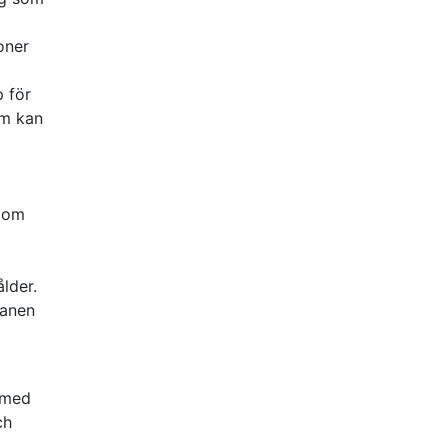
oner
p för
om kan
g om
lder.
manen
v med
ch