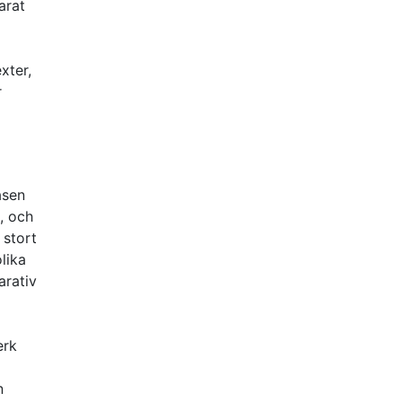
arat
xter,
r
asen
, och
 stort
lika
arativ
erk
n