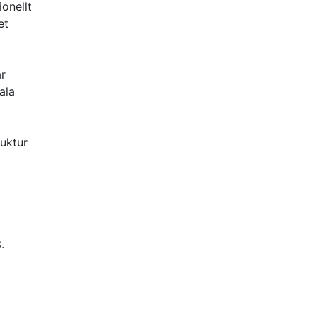
ionellt
et
år
ala
ruktur
.