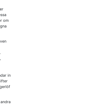
er
essa
er om
egna
även
.
,
ndar in
ifter
gerlöf
, andra