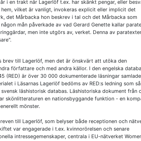
r i en trakt när Lagerlöf t.ex. har skänkt pengar, eller besv
em, vilket är vanligt, invokeras explicit eller implicit det
erk, det Mårbacka hon beskrev i tal och det Mårbacka som
 i någon mån påverkade av vad Gerard Genette kallar parate
ringgärdar, men inte utgörs av, verket. Denna av paratexte
are".
 brev till Lagerlöf, men det är önskvärt att utöka den
andra författare och med andra källor. I den engelska datab
5 (RED) är över 30 000 dokumenterade läsningar samlade
terialet i Läsarnas Lagerlöf bedöms av RED:s ledning som så
n svensk läshistorisk databas. Läshistoriska dokument från o
ar skönlitteraturen en nationsbyggande funktion - en komp
enerellt mönster.
dsbreven till Lagerlöf, som belyser både receptionen och nätv
kiftet var engagerade i t.ex. kvinnorörelsen och senare
ionella intressegemenskaper, centrala i EU-nätverket Wome