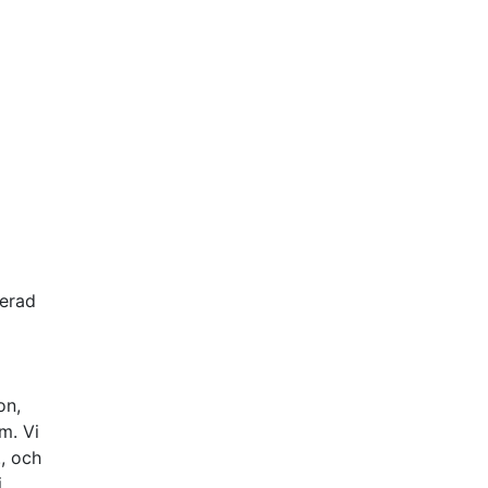
serad
on,
m. Vi
., och
i