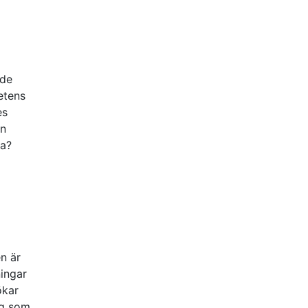
 de
etens
es
en
ha?
n är
ningar
ökar
ing som