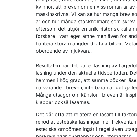
kvinnor, att breven om en viss roman är av e
maskinskrivna. Vi kan se hur många brev s
är och hur många stockholmare som skrev. D
eftersom det utgör en unik historisk källa m
forskare i vårt eget ämne men även för and
hantera stora mängder digitala bilder. Meta
oberoende av mjukvara.
Resultaten när det gäller läsning av Lagerlö
läsning under den aktuella tidsperioden. De
hemmen i hög grad, att samma böcker läses
närvarande i breven, inte bara när det gälle
Många utsagor om känslor i breven är inspir
klappar också läsarnas.
Det går ofta att relatera en läsart till fakt
renodlat estetiska läsningar mer frekventa i
estetiska omdömen ingår i regel även utsago
beskrivningar överlappar och interagerar.