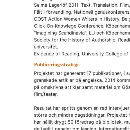
Selma Lagerlöf 2011: Text. Translation. Film
Fält i förvandling. Nationell genuskonferens f
COST Action Women Writers in History, Belg
Click-On-Knowlege Conference, Köpenhamns 
"Imagining Scandinavia", LU och Köpenhamn
Society for the History of Authorship, Rea
universitet.
Evidence of Reading, University College of
Publiceringsstrategi
Projektet har genererat 17 publikationer, i
granskade artiklar på engelska. 2014 kom
på omskrivna artiklar samt material om Gös
film/teater.
Resultat har spritts genom en rad intervjue
större och mindre dagstidningar. Projektet 
har hållit drygt 50 föredrag på bibliotek, m
deltagit i paneler om läsning. Internationel