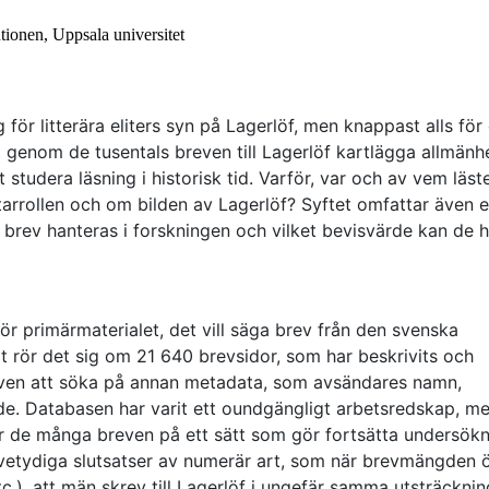
tutionen, Uppsala universitet
 för litterära eliters syn på Lagerlöf, men knappast alls för
t genom de tusentals breven till Lagerlöf kartlägga allmänh
 studera läsning i historisk tid. Varför, var och av vem läst
arrollen och om bilden av Lagerlöf? Syftet omfattar även 
brev hanteras i forskningen och vilket bevisvärde kan de 
ör primärmaterialet, det vill säga brev från den svenska
lt rör det sig om 21 640 brevsidor, som har beskrivits och
även att söka på annan metadata, som avsändares namn,
de. Databasen har varit ett oundgängligt arbetsredskap, me
ggör de många breven på ett sätt som gör fortsätta undersök
otvetydiga slutsatser av numerär art, som när brevmängden 
 etc.), att män skrev till Lagerlöf i ungefär samma utsträckn