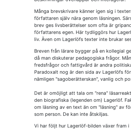
Många brevskrivare känner igen sig i texte
författaren själv nära genom läsningen. Särs
brev ges livsberättelser som ofta är gripa
författarens egen. Här tydliggörs hur Lager
liv. Även om Lagerlöfs texter inte brukar se
Breven från lärare bygger på en kollegial g
då man diskuterar pedagogiska frågor. Mång
fredsfrågor och fattigvård är andra politi
Paradoxalt nog är den sida av Lagerlöfs fö
nämligen "sagoberätterskan", vanlig och pos
Det är omöjligt att tala om "rena" läsarreak
den biografiska (legenden om) Lagerlöf. Fakt
om läsning av en text än om "läsning" av fö
som person. De kan inte åtskiljas.
Vi har följt hur Lagerlöf-bilden växer fram 