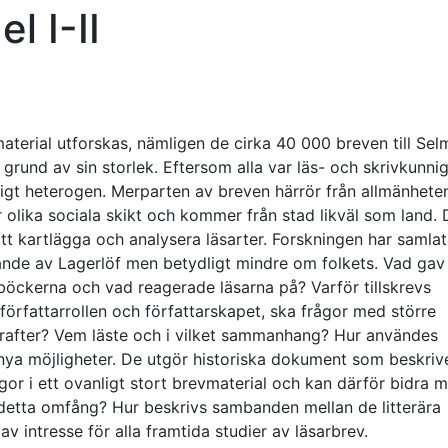
l I-II
material utforskas, nämligen de cirka 40 000 breven till Sel
grund av sin storlek. Eftersom alla var läs- och skrivkunnig
ligt heterogen. Merparten av breven härrör från allmänhete
r olika sociala skikt och kommer från stad likväl som land. 
tt kartlägga och analysera läsarter. Forskningen har samlat
ande av Lagerlöf men betydligt mindre om folkets. Vad gav
böckerna och vad reagerade läsarna på? Varför tillskrevs
författarrollen och författarskapet, ska frågor med större
vkrafter? Vem läste och i vilket sammanhang? Hur användes
 nya möjligheter. De utgör historiska dokument som beskriv
agor i ett ovanligt stort brevmaterial och kan därför bidra 
detta omfång? Hur beskrivs sambanden mellan de litterära
av intresse för alla framtida studier av läsarbrev.