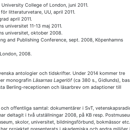
, University College of London, juni 2011.
ör litteraturvetare, UU, april 2011.
rad april 2011.
universitet 11-13 maj 2011.
s universitet, oktober 2008.
ding and Publishing Conference, sept. 2008, Köpenhamns
 London, 2008.
 svenska antologier och tidskrifter. Under 2014 kommer tre
mer monografin
Läsarnas Lagerlöf
(ca 380 s., Gidlunds), ba
ta Berling-receptionen och läsarbrev om adaptioner till
r och offentliga samtal: dokumentärer i SvT, vetenskapsradi
har deltagit i två utställningar 2008, på KB resp. Postmuseu
useum, skolor, universitet, bildningsförbund, bokmässor etc
lt har projektet presenterats i akademiska och andra miljöer 