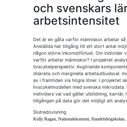
och svenskars lä
arbetsintensitet
Det är en gåta varför människor arbetar så
Anställda har tillgång till ett stort antal m
någon större inkomstförlust. Om individer v
varför arbetar människor? I projektet anal
livscykelperspektiv. Avgörande komponenter 
diskreta och marginella arbetsutbudsval. Indi
av i framtiden via högre löner. I projektet 
livscykelmodellen med svenska mikrodata. 
individers val vad gäller utbildning, karriä
tillgången på data gör det möjligt att analy
Slutredovisning
Kelly Ragan, Nationalekonomi, Handelshögskolan,