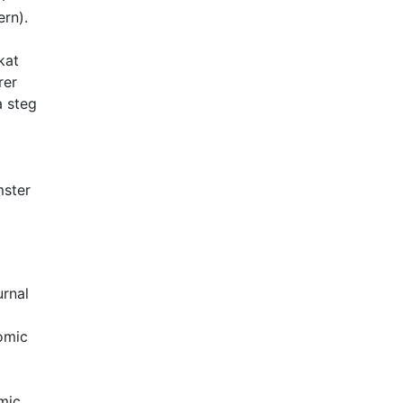
rn).
kat
rer
a steg
mster
urnal
omic
mic