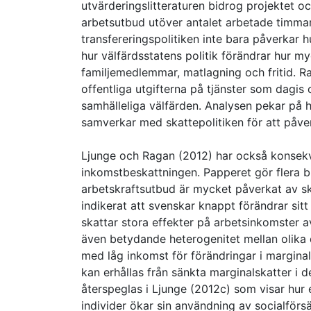
utvärderingslitteraturen bidrog projektet oc
arbetsutbud utöver antalet arbetade timmar
transfereringspolitiken inte bara påverkar
hur välfärdsstatens politik förändrar hur myc
familjemedlemmar, matlagning och fritid. R
offentliga utgifterna på tjänster som dagi
samhälleliga välfärden. Analysen pekar på hu
samverkar med skattepolitiken för att påve
Ljunge och Ragan (2012) har också konsekven
inkomstbeskattningen. Papperet gör flera b
arbetskraftsutbud är mycket påverkat av ska
indikerat att svenskar knappt förändrar sitt 
skattar stora effekter på arbetsinkomster a
även betydande heterogenitet mellan olik
med låg inkomst för förändringar i marginal
kan erhållas från sänkta marginalskatter i 
återspeglas i Ljunge (2012c) som visar hur 
individer ökar sin användning av socialförs