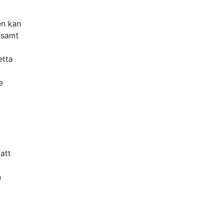
en kan
gsamt
etta
e
att
n