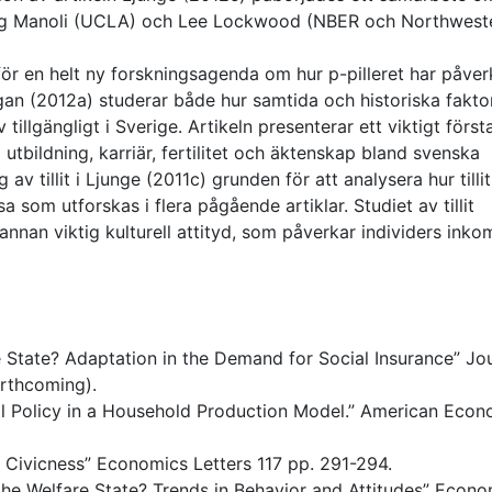
g Manoli (UCLA) och Lee Lockwood (NBER och Northweste
r en helt ny forskningsagenda om hur p-pilleret har påver
gan (2012a) studerar både hur samtida och historiska fakto
tillgängligt i Sverige. Artikeln presenterar ett viktigt först
 utbildning, karriär, fertilitet och äktenskap bland svenska
av tillit i Ljunge (2011c) grunden för att analysera hur tillit
sa som utforskas i flera pågående artiklar. Studiet av tillit
nnan viktig kulturell attityd, som påverkar individers inko
e State? Adaptation in the Demand for Social Insurance” Jo
orthcoming).
al Policy in a Household Production Model.” American Econ
f Civicness” Economics Letters 117 pp. 291-294.
he Welfare State? Trends in Behavior and Attitudes” Econo