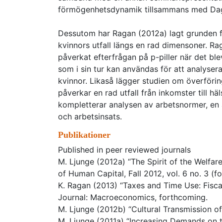
förmögenhetsdynamik tillsammans med Da
Dessutom har Ragan (2012a) lagt grunden fö
kvinnors utfall längs en rad dimensoner. Ra
påverkat efterfrågan på p-piller när det blev 
som i sin tur kan användas för att analysera
kvinnor. Likaså lägger studien om överföring 
påverkar en rad utfall från inkomster till häl
kompletterar analysen av arbetsnormer, en a
och arbetsinsats.
Publikationer
Published in peer reviewed journals
M. Ljunge (2012a) “The Spirit of the Welfar
of Human Capital, Fall 2012, vol. 6 no. 3 (f
K. Ragan (2013) “Taxes and Time Use: Fisc
Journal: Macroeconomics, forthcoming.
M. Ljunge (2012b) “Cultural Transmission o
M. Ljunge (2011a) “Increasing Demands on t