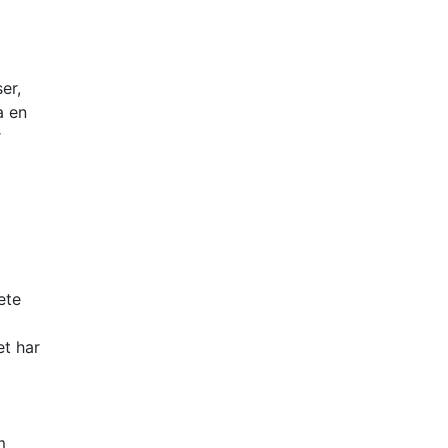
er,
a en
r
ete
et har
m