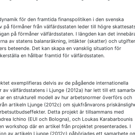
dynamik för den framtida finanspolitiken i den svenska
 på förmåner från välfärdsstaten leder till högre skattesats
erfrågan på förmåner välfärdsstaten. I längden kan det innebär
orna av statens balansräkning, intäkter (skatter) och utgifte
ers beteende. Det kan skapa en vansklig situation för
kerställa en hållbar framtid för välfärdsstaten.
ktet exemplifieras delvis av de pågående internationella
 av välfärdsstatens i Ljunge (2012a) har lett till ett samarb
ar en strukturell modell av hur arbetsnormer överförs och
rån artikeln Ljunge (2012c) om sjukfrånvarons priskänsligh
rbetsutbudseffekter. Detta projekt är tillsammans med
ndrea Ichino (EUI och Bologna), och Loukas Karabarbounis
en workshop där en artikel från projektet presenterades. I
on av artikeln Ljunge (2012c) påbörjades ett samarbete o