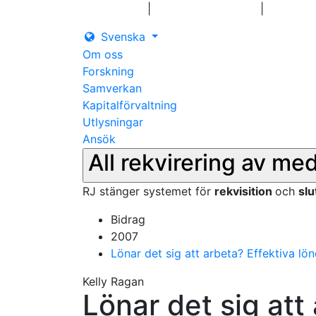
|
|
Logga in
Pressmeddelanden
Kontakt
Svenska
Om oss
Forskning
Samverkan
Kapitalförvaltning
Utlysningar
Ansök
All rekvirering av me
RJ stänger systemet för
rekvisition
och
sl
Bidrag
2007
Lönar det sig att arbeta? Effektiva lö
Kelly Ragan
Lönar det sig att