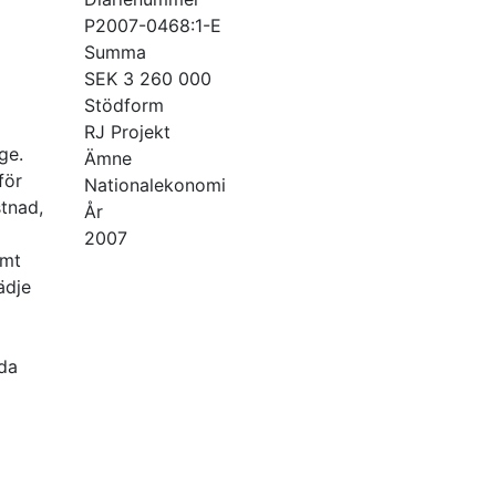
P2007-0468:1-E
Summa
SEK 3 260 000
Stödform
RJ Projekt
ge.
Ämne
för
Nationalekonomi
stnad,
År
2007
amt
ädje
oda