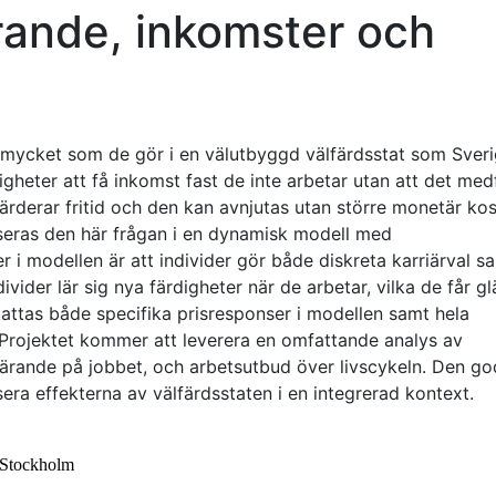
rande, inkomster och
 mycket som de gör i en välutbyggd välfärdsstat som Sveri
öjligheter att få inkomst fast de inte arbetar utan att det med
ärderar fritid och den kan avnjutas utan större monetär ko
yseras den här frågan i en dynamisk modell med
i modellen är att individer gör både diskreta karriärval s
vider lär sig nya färdigheter när de arbetar, vilka de får gl
skattas både specifika prisresponser i modellen samt hela
Projektet kommer att leverera en omfattande analys av
r, lärande på jobbet, och arbetsutbud över livscykeln. Den g
sera effekterna av välfärdsstaten i en integrerad kontext.
 Stockholm