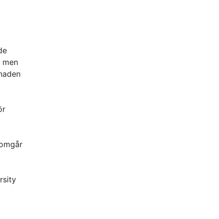
de
, men
tnaden
ör
enomgår
rsity