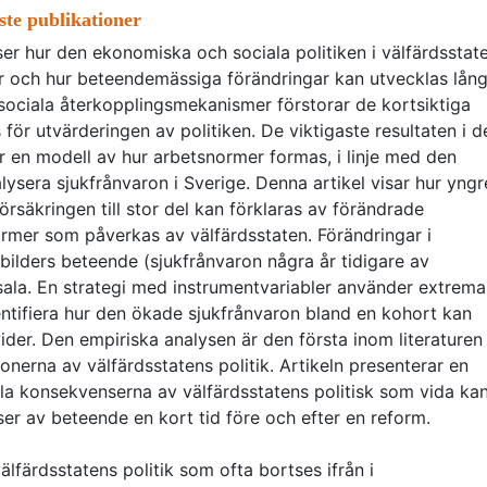
aste publikationer
yser hur den ekonomiska och sociala politiken i välfärdsstat
 och hur beteendemässiga förändringar kan utvecklas lån
na sociala återkopplingsmekanismer förstorar de kortsiktiga
för utvärderingen av politiken. De viktigaste resultaten i d
r en modell av hur arbetsnormer formas, i linje med den
alysera sjukfrånvaron i Sverige. Denna artikel visar hur yngr
säkringen till stor del kan förklaras av förändrade
rmer som påverkas av välfärdsstaten. Förändringar i
rebilders beteende (sjukfrånvaron några år tidigare av
usala. En strategi med instrumentvariabler använder extrema
entifiera hur den ökade sjukfrånvaron bland en kohort kan
der. Den empiriska analysen är den första inom literaturen 
onerna av välfärdsstatens politik. Artikeln presenterar en
la konsekvenserna av välfärdsstatens politisk som vida ka
er av beteende en kort tid före och efter en reform.
färdsstatens politik som ofta bortses ifrån i