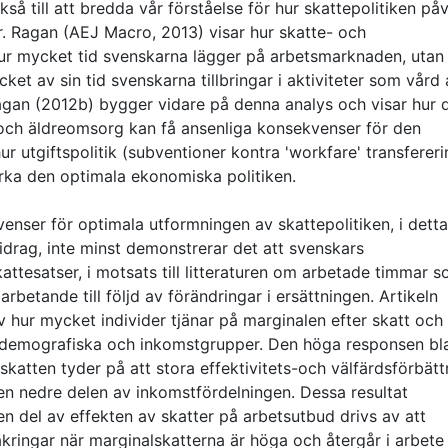
kså till att bredda vår förståelse för hur skattepolitiken på
. Ragan (AEJ Macro, 2013) visar hur skatte- och
 hur mycket tid svenskarna lägger på arbetsmarknaden, utan
ket av sin tid svenskarna tillbringar i aktiviteter som vård
agan (2012b) bygger vidare på denna analys och visar hur 
s och äldreomsorg kan få ansenliga konsekvenser för den
r utgiftspolitik (subventioner kontra 'workfare' transfereri
rka den optimala ekonomiska politiken.
ser för optimala utformningen av skattepolitiken, i detta 
idrag, inte minst demonstrerar det att svenskars
ttesatser, i motsats till litteraturen om arbetade timmar 
arbetande till följd av förändringar i ersättningen. Artikeln
v hur mycket individer tjänar på marginalen efter skatt och 
a demografiska och inkomstgrupper. Den höga responsen bl
skatten tyder på att stora effektivitets-och välfärdsförbätt
den nedre delen av inkomstfördelningen. Dessa resultat
en del av effekten av skatter på arbetsutbud drivs av att
äkringar när marginalskatterna är höga och återgår i arbete