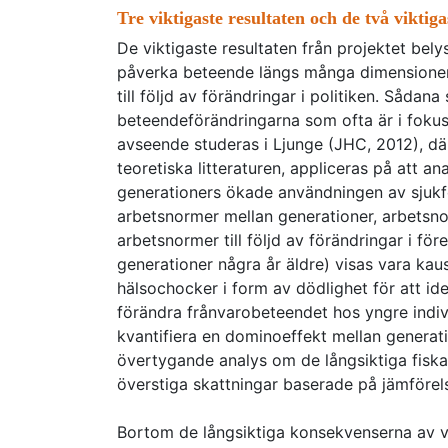
Tre viktigaste resultaten och de två viktig
De viktigaste resultaten från projektet bel
påverka beteende längs många dimensioner
till följd av förändringar i politiken. Såda
beteendeförändringarna som ofta är i fokus 
avseende studeras i Ljunge (JHC, 2012), dä
teoretiska litteraturen, appliceras på att an
generationers ökade användningen av sjukför
arbetsnormer mellan generationer, arbetsno
arbetsnormer till följd av förändringar i fö
generationer några år äldre) visas vara ka
hälsochocker i form av dödlighet för att id
förändra frånvarobeteendet hos yngre indivi
kvantifiera en dominoeffekt mellan generati
övertygande analys om de långsiktiga fiska
överstiga skattningar baserade på jämförels
Bortom de långsiktiga konsekvenserna av väl