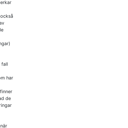
verkar
 också
 av
de
ngar)
fall
som har
finner
ad de
ringar
 när