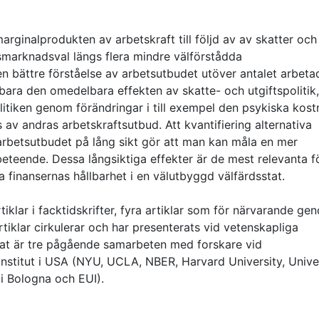
marginalprodukten av arbetskraft till följd av av skatter och
smarknadsval längs flera mindre välförstådda
 en bättre förståelse av arbetsutbudet utöver antalet arbeta
te bara den omedelbara effekten av skatte- och utgiftspolitik
itiken genom förändringar i till exempel den psykiska kos
av andras arbetskraftsutbud. Att kvantifiering alternativa
arbetsutbudet på lång sikt gör att man kan måla en mer
beteende. Dessa långsiktiga effekter är de mest relevanta f
ga finansernas hållbarhet i en välutbyggd välfärdsstat.
rtiklar i facktidskrifter, fyra artiklar som för närvarande g
rtiklar cirkulerar och har presenterats vid vetenskapliga
utat är tre pågående samarbeten med forskare vid
nstitut i USA (NYU, UCLA, NBER, Harvard University, Unive
i Bologna och EUI).