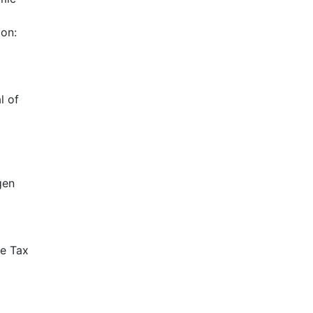
ion:
l of
gen
he Tax