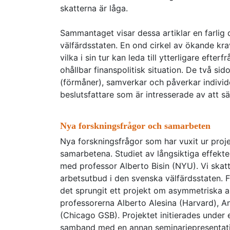
skatterna är låga.
Sammantaget visar dessa artiklar en farlig 
välfärdsstaten. En ond cirkel av ökande krav
vilka i sin tur kan leda till ytterligare eft
ohållbar finanspolitisk situation. De två sid
(förmåner), samverkar och påverkar individ
beslutsfattare som är intresserade av att sä
Nya forskningsfrågor och samarbeten
Nya forskningsfrågor som har vuxit ur proje
samarbetena. Studiet av långsiktiga effekter
med professor Alberto Bisin (NYU). Vi skatt
arbetsutbud i den svenska välfärdsstaten. F
det sprungit ett projekt om asymmetriska a
professorerna Alberto Alesina (Harvard), A
(Chicago GSB). Projektet initierades under 
samband med en annan seminariepresentati