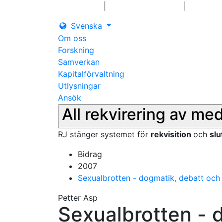
|
|
Logga in
Pressmeddelanden
Kontakt
Svenska
Om oss
Forskning
Samverkan
Kapitalförvaltning
Utlysningar
Ansök
All rekvirering av me
RJ stänger systemet för
rekvisition
och
sl
Bidrag
2007
Sexualbrotten - dogmatik, debatt och 
Petter Asp
Sexualbrotten - 