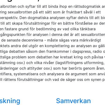
albrotten och syftar till att binda ihop en rättsdogmatisk a
ing sexualbrotten på ett sätt som är fruktbart såväl i ett
perspektiv. Den dogmatiska analysen syftar delvis till att bid
ill att skapa förutsättningar för en bättre förståelse av de
en fastare grund för bedömning av vad olika tänkbara
gångspunkten för analysen i denna del är att sexualbrotten
 de senaste decennierna - måste sägas vara märkvärdigt
ktets andra del utgör en komplettering av analysen av gäl
ntliga debatten såsom den framkommer i dagspress, radio o
ättsliga problem som debatten har kretsat kring och påvisa 
estämning osv.) och vilka nivåer (lagstiftningens utformning,
rderingar och attityder osv.) som har berörts genom åren.
dentifiera, systematisera och analysera de argument som an
till rättens förutsättningar och vad de säger oss om synen 
skning
Samverkan