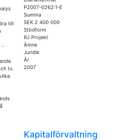
P2007-0262:1-E
nalys
Summa
SEK 2 400 000
ra till
Stödform
n
RJ Projekt
Ämne
 -
Juridik
År
lande
2007
ch tv.
vilka
vänds
på
Kapitalförvaltning