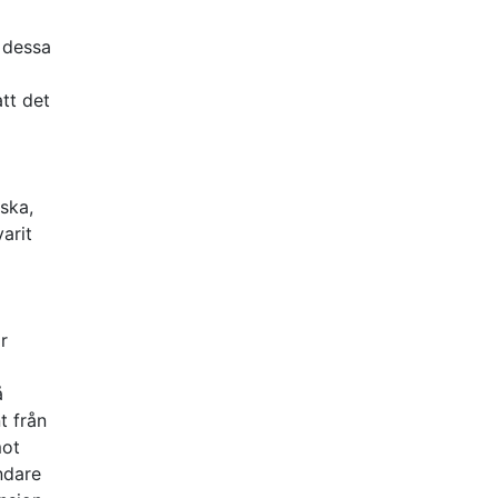
e dessa
tt det
iska,
arit
r
å
t från
mot
ndare