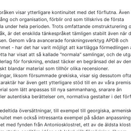
råken visar ytterligare kontinuitet med det förflutna. Äve
ng och organisation, förblir ord som tillskrivs de första
la under hela perioden. Trots omfattande omstrukturering 
åk, är det enskilda tänkespråket tämligen stabilt även när 
elsen. Genom våra avancerade forskningsverktyg APDB och
mmet - har det har varit möjligt att kartlägga förmedlingen
etta har visat att så kallade "normala" samlingar, och de ut
rlag för forskning, endast täcker en begränsad del av de
kt blandar material som tillhör olika recensioner.
ingar, liksom försummade grekiska, visar sig dessutom oft
karaktär har även gett ytterligare stöd till en av våra premis
rial som lätt anpassas till nya sammanhang, snarare än
ler autentiska berättelser om, normativa gestalter i det förf
eltida översättningar, till exempel till georgiska, armenis
tinuitet men också intressanta exempel på sådan anpassning
t med fynden från Antoniosklostret, ett av de äldsta klost