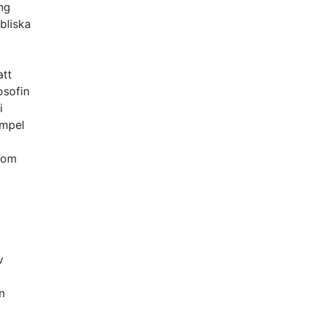
ng
bliska
att
osofin
i
empel
som
v
g
n