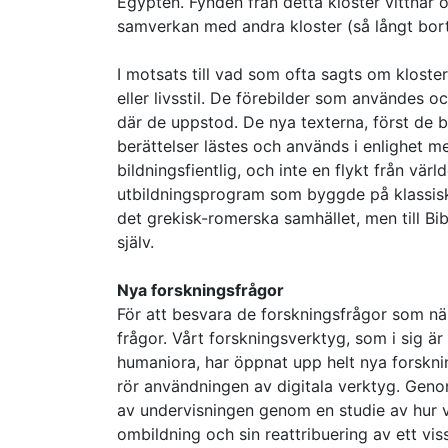
Egypten. Fynden från detta kloster vittnar o
samverkan med andra kloster (så långt bort
I motsats till vad som ofta sagts om kloste
eller livsstil. De förebilder som användes 
där de uppstod. De nya texterna, först de 
berättelser lästes och används i enlighet me
bildningsfientlig, och inte en flykt från vä
utbildningsprogram som byggde på klassisk p
det grekisk-romerska samhället, men till Bib
själv.
Nya forskningsfrågor
För att besvara de forskningsfrågor som n
frågor. Vårt forskningsverktyg, som i sig ä
humaniora, har öppnat upp helt nya forskn
rör användningen av digitala verktyg. Gen
av undervisningen genom en studie av hur var
ombildning och sin reattribuering av ett viss