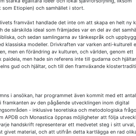
m starka egalitära idéer och lokal självförsörjning, liksom
 som Etiopien) och samhället i stort.
rlivets framväxt handlade det inte om att skapa en helt ny k
och de särskilda ideal som främjades var en del av det samhä
bibliska, och sedan samlingarna av tänkespråk och uppbygg
d klassiska modeller. Drivkraften var varken anti-kulturell e
rlden, men en förändring av kulturen, och världen, genom ett
aideia, men hade sin referens inte till gudarna och hjältar
elns gud och hjältar, och till den framväxande klostertradi
ämns i ansökan, har programmet även kommit med ett antal
r i framkanten av den pågående utvecklingen inom digital
ingsområden - inklusive teoretiska och metodologiska fråg
om APDB och Monastica öppnas möjligheter att följa utveck
je handskrift representerar ett medvetet steg i sitt urval, 
t givet material, och att utifrån detta kartlägga en rad olik