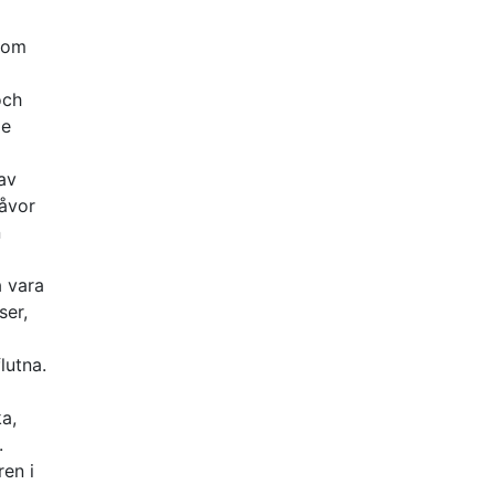
n om
och
de
 av
gåvor
n
a vara
ser,
lutna.
ka,
.
ren i