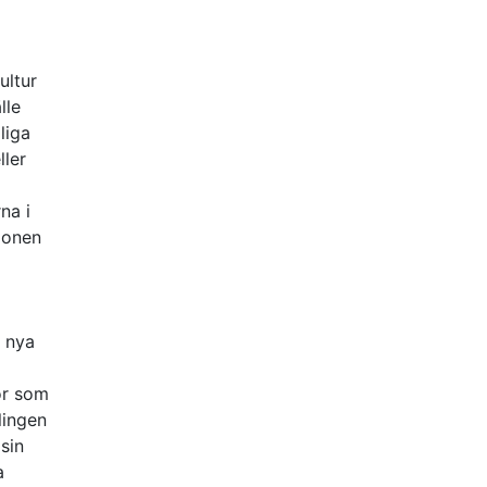
ultur
lle
liga
ller
na i
tionen
 nya
or som
lingen
sin
a