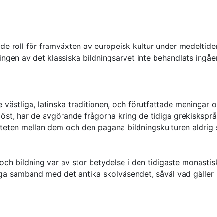
de roll för framväxten av europeisk kultur under medeltide
dlingen av det klassiska bildningsarvet inte behandlats ingå
västliga, latinska traditionen, och förutfattade meningar 
 öst, har de avgörande frågorna kring de tidiga grekiskspr
iteten mellan dem och den pagana bildningskulturen aldrig s
 och bildning var av stor betydelse i den tidigaste monastis
liga samband med det antika skolväsendet, såväl vad gäller