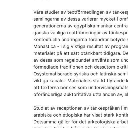
Våra studier av textförmedlingen av tänkesp
samlingarna av dessa varierar mycket i omfå
generationerna av egyptiska munkar centra
ganska vanliga reattribueringar av tänkespr
kontextuella ändringarna förändrar betyd
Monastica - i sig viktiga resultat av progra
materialet på ett sätt otänkbart tidigare. D
av dessa som regelbundet använts som unde
förmedlade traditionen och dessutom okritis
Osystematiserade syriska och latinska saml
viktiga kanaler. Materialets starkt flytande 
att texterna bör ses som undervisningsmate
oföränderliga auktoritativa uttalanden av, el
Studiet av receptionen av tänkespråken i med
arabiska och etiopiska har visat stark kon
Detsamma gäller för det arkeologiska arbete