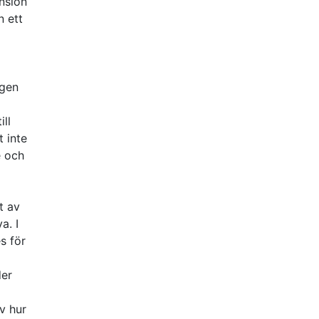
nsion
n ett
ngen
ill
t inte
e och
t av
a. I
s för
der
v hur