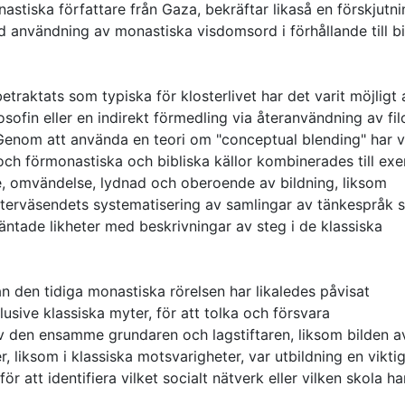
astiska författare från Gaza, bekräftar likaså en förskjutni
 användning av monastiska visdomsord i förhållande till bi
raktats som typiska för klosterlivet har det varit möjligt 
osofin eller en indirekt förmedling via återanvändning av fil
. Genom att använda en teori om "conceptual blending" har v
 och förmonastiska och bibliska källor kombinerades till ex
e, omvändelse, lydnad och oberoende av bildning, liksom
terväsendets systematisering av samlingar av tänkespråk 
väntade likheter med beskrivningar av steg i de klassiska
ån den tidiga monastiska rörelsen har likaledes påvisat
klusive klassiska myter, för att tolka och försvara
av den ensamme grundaren och lagstiftaren, liksom bilden a
r, liksom i klassiska motsvarigheter, var utbildning en vikti
för att identifiera vilket socialt nätverk eller vilken skola ha