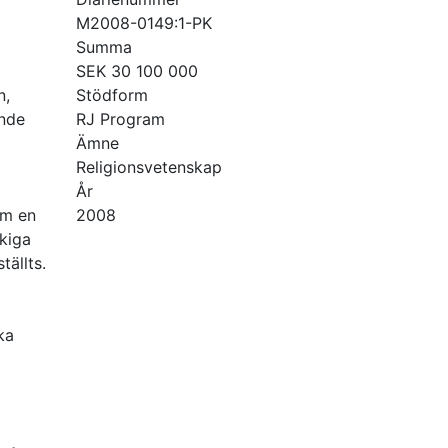
M2008-0149:1-PK
Summa
SEK 30 100 000
n,
Stödform
ende
RJ Program
Ämne
Religionsvetenskap
År
om en
2008
åkiga
tällts.
ka