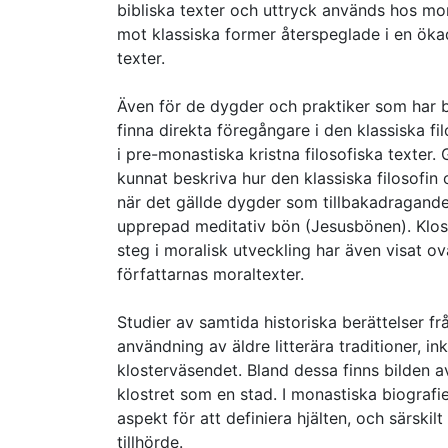
bibliska texter och uttryck används hos mon
mot klassiska former återspeglade i en ökad
texter.
Även för de dygder och praktiker som har bet
finna direkta föregångare i den klassiska fil
i pre-monastiska kristna filosofiska texter
kunnat beskriva hur den klassiska filosofin
när det gällde dygder som tillbakadragand
upprepad meditativ bön (Jesusbönen). Klos
steg i moralisk utveckling har även visat o
författarnas moraltexter.
Studier av samtida historiska berättelser fr
användning av äldre litterära traditioner, in
klosterväsendet. Bland dessa finns bilden 
klostret som en stad. I monastiska biografie
aspekt för att definiera hjälten, och särskilt 
tillhörde.