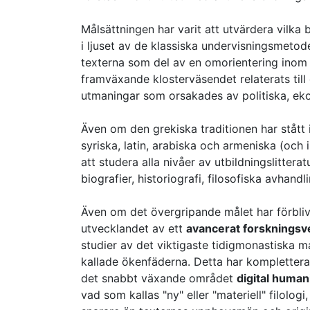
Målsättningen har varit att utvärdera vilka 
i ljuset av de klassiska undervisningsmetod
texterna som del av en omorientering inom d
framväxande klosterväsendet relaterats til
utmaningar som orsakades av politiska, ekon
Även om den grekiska traditionen har stått i
syriska, latin, arabiska och armeniska (och i
att studera alla nivåer av utbildningslitterat
biografier, historiografi, filosofiska avhan
Även om det övergripande målet har förblivi
utvecklandet av ett
avancerat forskningsve
studier av det viktigaste tidigmonastiska m
kallade ökenfäderna. Detta har komplette
det snabbt växande området
digital human
vad som kallas "ny" eller "materiell" filolo