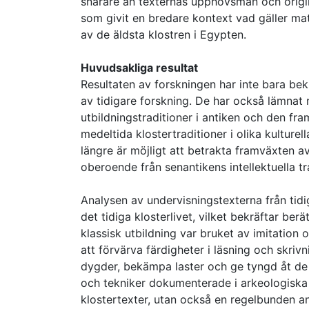
snarare än texternas upphovsmän och origin
som givit en bredare kontext vad gäller mate
av de äldsta klostren i Egypten.
Huvudsakliga resultat
Resultaten av forskningen har inte bara b
av tidigare forskning. De har också lämnat
utbildningstraditioner i antiken och den fra
medeltida klostertraditioner i olika kulture
längre är möjligt att betrakta framväxten a
oberoende från senantikens intellektuella tr
Analysen av undervisningstexterna från tidig
det tidiga klosterlivet, vilket bekräftar berä
klassisk utbildning var bruket av imitatio
att förvärva färdigheter i läsning och skri
dygder, bekämpa laster och ge tyngd åt de 
och tekniker dokumenterade i arkeologiska f
klostertexter, utan också en regelbunden 