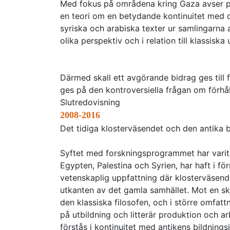
Med fokus på områdena kring Gaza avser pro
en teori om en betydande kontinuitet med de
syriska och arabiska texter ur samlingarna
olika perspektiv och i relation till klassiska 
Därmed skall ett avgörande bidrag ges till 
ges på den kontroversiella frågan om förhåll
Slutredovisning
2008-2016
Det tidiga klosterväsendet och den antika 
Syftet med forskningsprogrammet har varit a
Egypten, Palestina och Syrien, har haft i f
vetenskaplig uppfattning där klosterväsendet
utkanten av det gamla samhället. Mot en s
den klassiska filosofen, och i större omfatt
på utbildning och litterär produktion och 
förstås i kontinuitet med antikens bildning