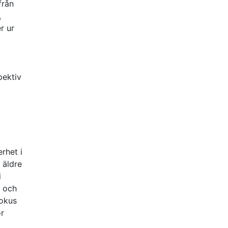
från
,
r ur
pektiv
rhet i
 äldre
i
n och
fokus
ör