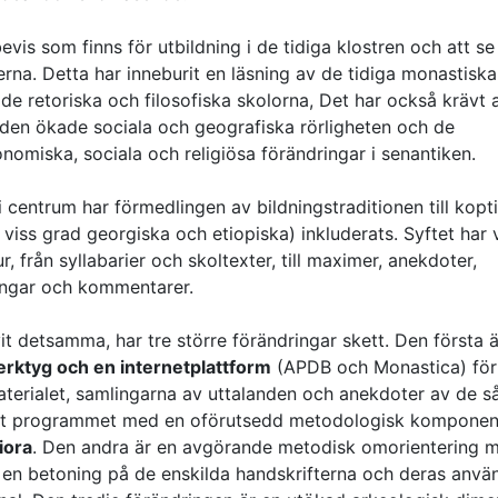
bevis som finns för utbildning i de tidiga klostren och att s
erna. Detta har inneburit en läsning av de tidiga monastiska
e retoriska och filosofiska skolorna, Det har också krävt a
l den ökade sociala och geografiska rörligheten och de
omiska, sociala och religiösa förändringar i senantiken.
 centrum har förmedlingen av bildningstraditionen till kopt
 viss grad georgiska och etiopiska) inkluderats. Syftet har v
ur, från syllabarier och skoltexter, till maximer, anekdoter,
dlingar och kommentarer.
t detsamma, har tre större förändringar skett. Den första ä
rktyg och en internetplattform
(APDB och Monastica) för
aterialet, samlingarna av uttalanden och anekdoter av de s
rat programmet med en oförutsedd metodologisk komponen
iora
. Den andra är en avgörande metodisk omorientering 
gi, en betoning på de enskilda handskrifterna och deras anvä