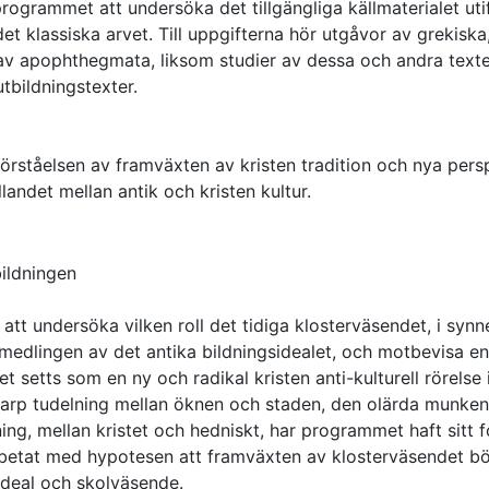
grammet att undersöka det tillgängliga källmaterialet uti
t klassiska arvet. Till uppgifterna hör utgåvor av grekiska
 av apophthegmata, liksom studier av dessa och andra texte
utbildningstexter.
förståelsen av framväxten av kristen tradition och nya pers
andet mellan antik och kristen kultur.
bildningen
tt undersöka vilken roll det tidiga klosterväsendet, i synne
örmedlingen av det antika bildningsidealet, och motbevisa en
 setts som en ny och radikal kristen anti-kulturell rörelse 
karp tudelning mellan öknen och staden, den olärda munke
ning, mellan kristet och hedniskt, har programmet haft sitt 
arbetat med hypotesen att framväxten av klosterväsendet b
sideal och skolväsende.