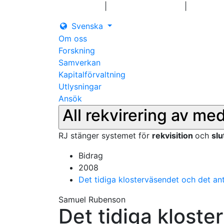
|
|
Logga in
Pressmeddelanden
Kontakt
Svenska
Om oss
Forskning
Samverkan
Kapitalförvaltning
Utlysningar
Ansök
All rekvirering av me
RJ stänger systemet för
rekvisition
och
sl
Bidrag
2008
Det tidiga klosterväsendet och det ant
Samuel Rubenson
Det tidiga kloste