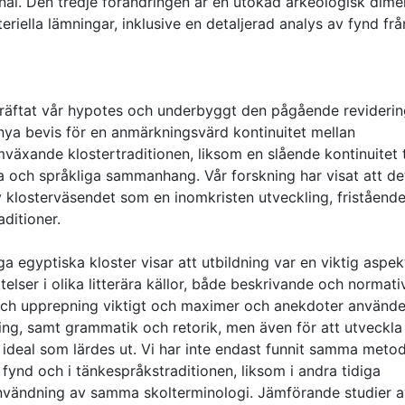
al. Den tredje förändringen är en utökad arkeologisk dime
riella lämningar, inklusive en detaljerad analys av fynd frå
ekräftat vår hypotes och underbyggt den pågående revideri
 nya bevis för en anmärkningsvärd kontinuitet mellan
mväxande klostertraditionen, liksom en slående kontinuitet t
lla och språkliga sammanhang. Vår forskning har visat att de
v klosterväsendet som en inomkristen utveckling, friståend
aditioner.
a egyptiska kloster visar att utbildning var en viktig aspek
ttelser i olika litterära källor, både beskrivande och normativ
n och upprepning viktigt och maximer och anekdoter använde
vning, samt grammatik och retorik, men även för att utveckla
ideal som lärdes ut. Vi har inte endast funnit samma meto
ynd och i tänkespråkstraditionen, liksom i andra tidiga
användning av samma skolterminologi. Jämförande studier a