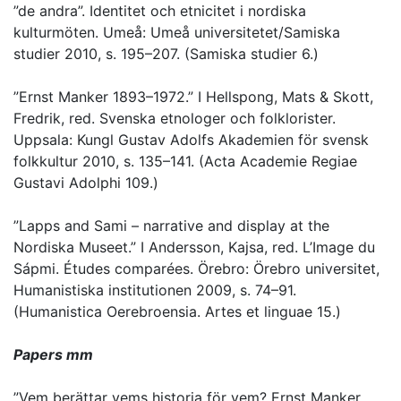
”de andra”. Identitet och etnicitet i nordiska
kulturmöten. Umeå: Umeå universitetet/Samiska
studier 2010, s. 195–207. (Samiska studier 6.)
”Ernst Manker 1893–1972.” I Hellspong, Mats & Skott,
Fredrik, red. Svenska etnologer och folklorister.
Uppsala: Kungl Gustav Adolfs Akademien för svensk
folkkultur 2010, s. 135–141. (Acta Academie Regiae
Gustavi Adolphi 109.)
”Lapps and Sami – narrative and display at the
Nordiska Museet.” I Andersson, Kajsa, red. L’Image du
Sápmi. Études comparées. Örebro: Örebro universitet,
Humanistiska institutionen 2009, s. 74–91.
(Humanistica Oerebroensia. Artes et linguae 15.)
Papers mm
”Vem berättar vems historia för vem? Ernst Manker,