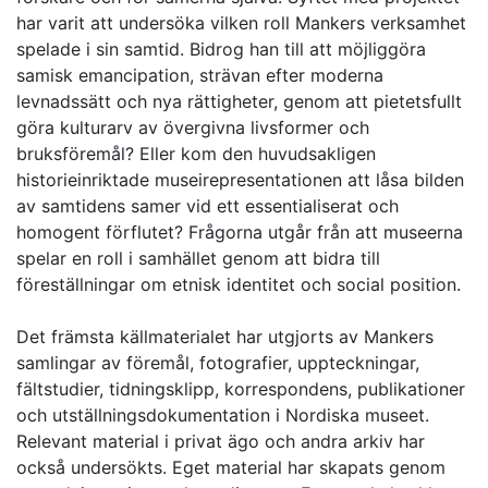
har varit att undersöka vilken roll Mankers verksamhet
spelade i sin samtid. Bidrog han till att möjliggöra
samisk emancipation, strävan efter moderna
levnadssätt och nya rättigheter, genom att pietetsfullt
göra kulturarv av övergivna livsformer och
bruksföremål? Eller kom den huvudsakligen
historieinriktade museirepresentationen att låsa bilden
av samtidens samer vid ett essentialiserat och
homogent förflutet? Frågorna utgår från att museerna
spelar en roll i samhället genom att bidra till
föreställningar om etnisk identitet och social position.
Det främsta källmaterialet har utgjorts av Mankers
samlingar av föremål, fotografier, uppteckningar,
fältstudier, tidningsklipp, korrespondens, publikationer
och utställningsdokumentation i Nordiska museet.
Relevant material i privat ägo och andra arkiv har
också undersökts. Eget material har skapats genom