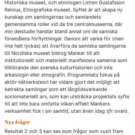
Historiska museet, och etnologen Lotten Gustafsson
Reinius, Etnografiska museet. Syftet är att skapa ny
kunskap om samlingarnas och samlandets
gemensamma roller vid de tre centralmuseerna, där
min delstudie handlar bland annat om de samiska
föremålens förflyttningar. Genom att verka för (men
inte helt lyckas) att överföra de samiska samlingarna
till Nordiska museet bidrog Manker till att
institutionellt och materiellt manifestera samerna som
tillhörande den svenska kulturhistorien och inte
arkeologin eller etnografin. Programmets fokus på
aktör-nätverksteori har vidare gjort det möjligt att
betrakta samlingar som ett långtidsverkande
sociomateriellt arv, som kan utsträcka projektets syfte
till att inte bara omfatta vilken effekt Mankers
verksamhet fick i sin samtid, utan även idag (jfr ovan).
Nya frågor
Resultat 2 och 3 kan ses som frågor som vuxit fram