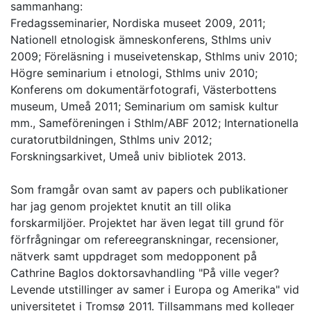
sammanhang:
Fredagsseminarier, Nordiska museet 2009, 2011;
Nationell etnologisk ämneskonferens, Sthlms univ
2009; Föreläsning i museivetenskap, Sthlms univ 2010;
Högre seminarium i etnologi, Sthlms univ 2010;
Konferens om dokumentärfotografi, Västerbottens
museum, Umeå 2011; Seminarium om samisk kultur
mm., Sameföreningen i Sthlm/ABF 2012; Internationella
curatorutbildningen, Sthlms univ 2012;
Forskningsarkivet, Umeå univ bibliotek 2013.
Som framgår ovan samt av papers och publikationer
har jag genom projektet knutit an till olika
forskarmiljöer. Projektet har även legat till grund för
förfrågningar om refereegranskningar, recensioner,
nätverk samt uppdraget som medopponent på
Cathrine Baglos doktorsavhandling "På ville veger?
Levende utstillinger av samer i Europa og Amerika" vid
universitetet i Tromsø 2011. Tillsammans med kolleger