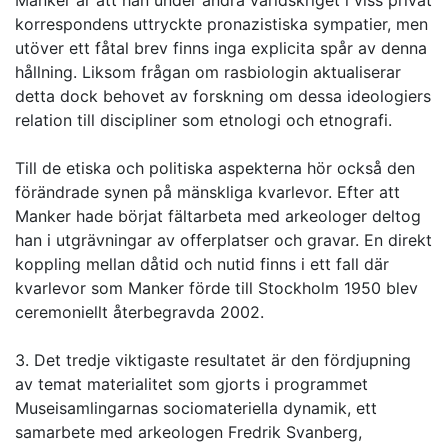
Manker är att han under andra världskriget i viss privat
korrespondens uttryckte pronazistiska sympatier, men
utöver ett fåtal brev finns inga explicita spår av denna
hållning. Liksom frågan om rasbiologin aktualiserar
detta dock behovet av forskning om dessa ideologiers
relation till discipliner som etnologi och etnografi.
Till de etiska och politiska aspekterna hör också den
förändrade synen på mänskliga kvarlevor. Efter att
Manker hade börjat fältarbeta med arkeologer deltog
han i utgrävningar av offerplatser och gravar. En direkt
koppling mellan dåtid och nutid finns i ett fall där
kvarlevor som Manker förde till Stockholm 1950 blev
ceremoniellt återbegravda 2002.
3. Det tredje viktigaste resultatet är den fördjupning
av temat materialitet som gjorts i programmet
Museisamlingarnas sociomateriella dynamik, ett
samarbete med arkeologen Fredrik Svanberg,