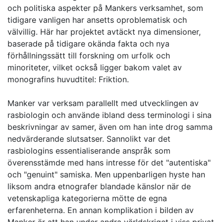
och politiska aspekter på Mankers verksamhet, som
tidigare vanligen har ansetts oproblematisk och
välvillig. Här har projektet avtäckt nya dimensioner,
baserade på tidigare okända fakta och nya
förhållningssätt till forskning om urfolk och
minoriteter, vilket också ligger bakom valet av
monografins huvudtitel: Friktion.
Manker var verksam parallellt med utvecklingen av
rasbiologin och använde ibland dess terminologi i sina
beskrivningar av samer, även om han inte drog samma
nedvärderande slutsatser. Sannolikt var det
rasbiologins essentialiserande anspråk som
överensstämde med hans intresse för det "autentiska"
och "genuint" samiska. Men uppenbarligen hyste han
liksom andra etnografer blandade känslor när de
vetenskapliga kategorierna mötte de egna
erfarenheterna. En annan komplikation i bilden av