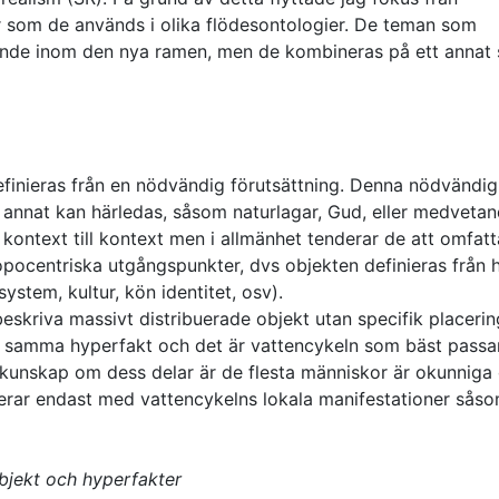
r som de används i olika flödesontologier. De teman som
ande inom den nya ramen, men de kombineras på ett annat s
efinieras från en nödvändig förutsättning. Denna nödvändig
t annat kan härledas, såsom naturlagar, Gud, eller medvetan
kontext till kontext men i allmänhet tenderar de att omfatt
pocentriska utgångspunkter, dvs objekten definieras från 
system, kultur, kön identitet, osv).
skriva massivt distribuerade objekt utan specifik placering
av samma hyperfakt och det är vattencykeln som bäst passa
kunskap om dess delar är de flesta människor är okunniga
agerar endast med vattencykelns lokala manifestationer sås
objekt och hyperfakter