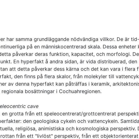
ger har samma grundläggande nödvändiga villkor. De är tid
tinuerliga på en människocentrerad skala. Dessa enheter 
 detta påverkar deras funktion, kapacitet, och morfologi. De
idpunkt. En hyperfakt å andra sidan, är vida distribuerad, den
tan att detta påverkar dess kärna och det kan vara i flera 
fakt, den finns på flera skalor, från molekyler till vattencyke
oner av denna hyperfakt kan påträffas i keramik, arkitektoni
h regionala bosättningar i Cochuahregionen.
eleocentric cave
en grotta från ett speleocentrerat/grottcentrerat perspekti
yperfakter: den geologiska cykeln och vattencykeln. Samtid
uella, religiösa, animistiska och kosmologiska perspektiv.
ottan från ett "livlöst" perspektiv, från ett objektorienterat