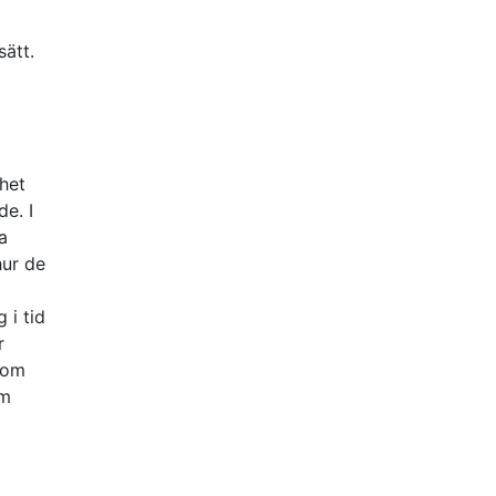
ätt.
het
de. I
a
hur de
 i tid
r
 om
om