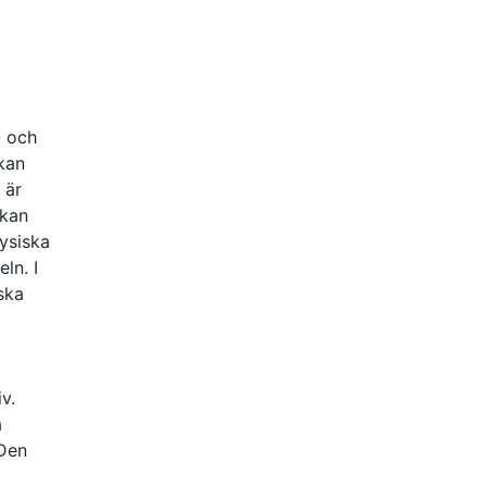
- och
kan
 är
 kan
fysiska
ln. I
ska
v.
a
 Den