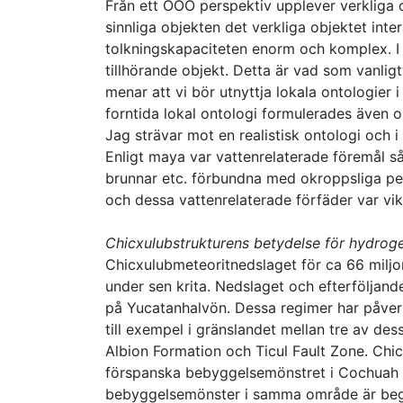
Från ett OOO perspektiv upplever verkliga 
sinnliga objekten det verkliga objektet inter
tolkningskapaciteten enorm och komplex. I 
tillhörande objekt. Detta är vad som vanligt
menar att vi bör utnyttja lokala ontologier i
forntida lokal ontologi formulerades även o
Jag strävar mot en realistisk ontologi och i 
Enligt maya var vattenrelaterade föremål s
brunnar etc. förbundna med okroppsliga pers
och dessa vattenrelaterade förfäder var vi
Chicxulubstrukturens betydelse för hydroge
Chicxulubmeteoritnedslaget för ca 66 miljo
under sen krita. Nedslaget och efterföljan
på Yucatanhalvön. Dessa regimer har påver
till exempel i gränslandet mellan tre av dess
Albion Formation och Ticul Fault Zone. Chi
förspanska bebyggelsemönstret i Cochuah r
bebyggelsemönster i samma område är begrän