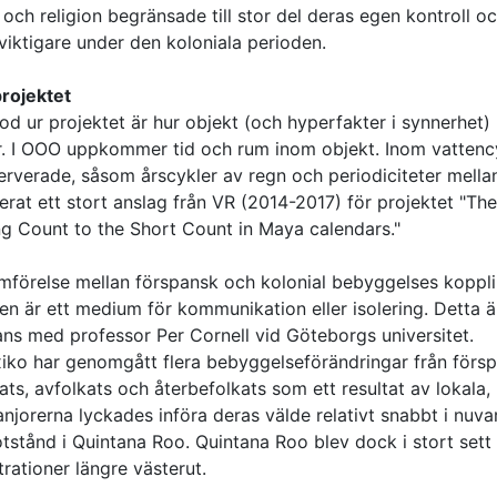
ch religion begränsade till stor del deras egen kontroll o
 viktigare under den koloniala perioden.
rojektet
d ur projektet är hur objekt (och hyperfakter i synnerhet)
ar. I OOO uppkommer tid och rum inom objekt. Inom vattenc
erverade, såsom årscykler av regn och periodiciteter mella
erat ett stort anslag från VR (2014-2017) för projektet "The
g Count to the Short Count in Maya calendars."
förelse mellan förspansk och kolonial bebyggelses kopplin
en är ett medium för kommunikation eller isolering. Detta ä
mans med professor Per Cornell vid Göteborgs universitet.
xiko har genomgått flera bebyggelseförändringar från förs
lkats, avfolkats och återbefolkats som ett resultat av lokala,
njorerna lyckades införa deras välde relativt snabbt i nuv
stånd i Quintana Roo. Quintana Roo blev dock i stort sett
ationer längre västerut.