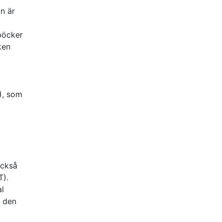
n är
 böcker
ken
), som
också
T).
al
r den