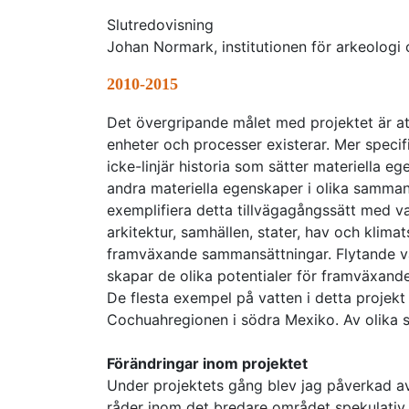
Slutredovisning
Johan Normark, institutionen för arkeologi 
2010-2015
Det övergripande målet med projektet är att
enheter och processer existerar. Mer specifik
icke-linjär historia som sätter materiella 
andra materiella egenskaper i olika samman
exemplifiera detta tillvägagångssätt med vat
arkitektur, samhällen, stater, hav och klimat
framväxande sammansättningar. Flytande vat
skapar de olika potentialer för framväxan
De flesta exempel på vatten i detta projek
Cochuahregionen i södra Mexiko. Av olika s
Förändringar inom projektet
Under projektets gång blev jag påverkad a
råder inom det bredare området spekulativ r