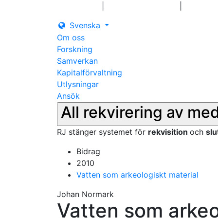
|
|
Logga in
Pressmeddelanden
Kontakt
Svenska
Om oss
Forskning
Samverkan
Kapitalförvaltning
Utlysningar
Ansök
All rekvirering av me
RJ stänger systemet för
rekvisition
och
sl
Bidrag
2010
Vatten som arkeologiskt material
Johan Normark
Vatten som arkeo