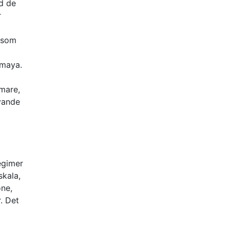
ed de
r
n som
 maya.
mmare,
evande
t
egimer
skala,
one,
. Det