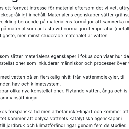
ett förnyat intresse för material eftersom det vi vet, uttr
 ickespråkligt innehåll. Materialens egenskaper sätter gräns
 utveckling beroende på materialens förmågor att samverka 
a på material som är fasta vid normal jordtemperatur (metall,
ktigaste, men minst studerade materialet är vatten.
v som sätter materialens egenskaper i fokus och visar hur d
stellationer som inkluderar människor och processer över 
med vatten på en flerskalig nivå: från vattenmolekyler, till
länder, hav och klimatsystem.
kapar olika nya konstellationer. Flytande vatten, ånga och is
 sammansättningar.
ikos förspanska tid men arbetar icke-linjärt och kommer att
ktet kommer att belysa vattnets katalytiska egenskaper i
 till jordbruk och klimatförändringar genom fem delstudier.