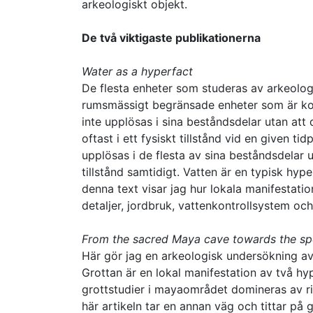
arkeologiskt objekt.
De två viktigaste publikationerna
Water as a hyperfact
De flesta enheter som studeras av arkeolo
rumsmässigt begränsade enheter som är kon
inte upplösas i sina beståndsdelar utan att
oftast i ett fysiskt tillstånd vid en given t
upplösas i de flesta av sina beståndsdelar u
tillstånd samtidigt. Vatten är en typisk hyper
denna text visar jag hur lokala manifestati
detaljer, jordbruk, vattenkontrollsystem oc
From the sacred Maya cave towards the sp
Här gör jag en arkeologisk undersökning av 
Grottan är en lokal manifestation av två h
grottstudier i mayaområdet domineras av rit
här artikeln tar en annan väg och tittar på gr