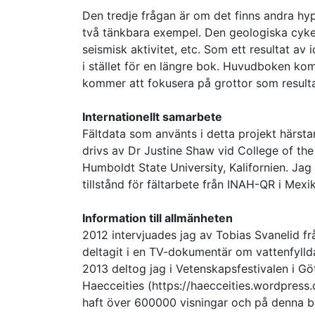
Den tredje frågan är om det finns andra hy
två tänkbara exempel. Den geologiska cykeln
seismisk aktivitet, etc. Som ett resultat av
i stället för en längre bok. Huvudboken k
kommer att fokusera på grottor som result
Internationellt samarbete
Fältdata som använts i detta projekt härs
drivs av Dr Justine Shaw vid College of th
Humboldt State University, Kalifornien. Ja
tillstånd för fältarbete från INAH-QR i Mexi
Information till allmänheten
2012 intervjuades jag av Tobias Svanelid f
deltagit i en TV-dokumentär om vattenfyll
2013 deltog jag i Vetenskapsfestivalen i Gö
Haecceities (https://haecceities.wordpress
haft över 600000 visningar och på denna bl