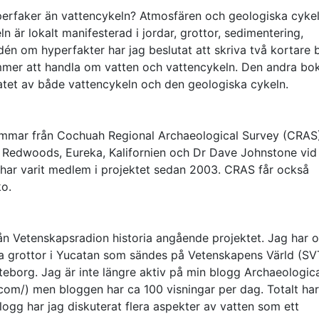
perfaker än vattencykeln? Atmosfären och geologiska cykel
 är lokalt manifesterad i jordar, grottor, sedimentering,
 idén om hyperfakter har jag beslutat att skriva två kortare
ommer att handla om vatten och vattencykeln. Den andra bo
atet av både vattencykeln och den geologiska cykeln.
tammar från Cochuah Regional Archaeological Survey (CRAS
e Redwoods, Eureka, Kalifornien och Dr Dave Johnstone vid
g har varit medlem i projektet sedan 2003. CRAS får också
ko.
rån Vetenskapsradion historia angående projektet. Jag har 
da grottor i Yucatan som sändes på Vetenskapens Värld (SV
teborg. Jag är inte längre aktiv på min blogg Archaeologic
.com/) men bloggen har ca 100 visningar per dag. Totalt ha
ogg har jag diskuterat flera aspekter av vatten som ett