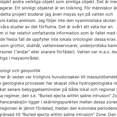
objekt andra verkliga objekt som sinnliga objekt. Det är m
agerar. Ett sinnligt objektet är en tolkning. För människor ä
detta projekt studerar jag även mayas syn på vatten och
vis kallas animism. Jag följer inte den nyanimistiska skola
 våra studier av det förflutna. Det är svårt att veta hur en
m vi har relativt omfattande information som är fallet med
de flesta fall de uppfyller inte lokala ontologier dessa krav.
åsom grottor, slukhål, vattenreservoarer, underjordiska ka
oner ("andar" eller snarare förfäder). Vatten var m.a.o. l
ktiga i mayaområdet.
ologi och geopolitik
ner år sedan var troligtvis huvudorsaken till massutdöende
de geologiska processer har skapat olika hydrogeologiska r
kat senare bebyggelsemönster på både lokal och regional 
a regimer; den s.k. "Buried ejecta within saline intrusion" Z
chancanabsjön ligger i skärningspunkten mellan dessa zoner
egionen är jämnt fördelad, medan den koloniala periodens
sad till "Buried ejecta within saline intrusion" Zone. Den