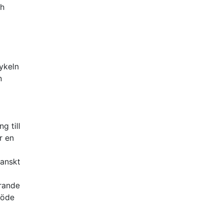
ch
ykeln
n
g till
r en
panskt
arande
 öde