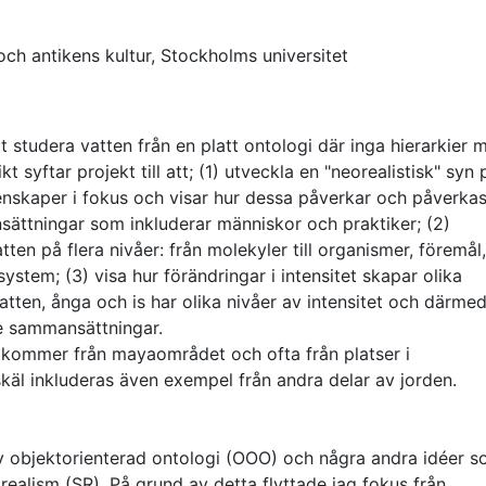
och antikens kultur, Stockholms universitet
 studera vatten från en platt ontologi där inga hierarkier m
t syftar projekt till att; (1) utveckla en "neorealistisk" syn 
egenskaper i fokus och visar hur dessa påverkar och påverka
sättningar som inkluderar människor och praktiker; (2)
ten på flera nivåer: från molekyler till organismer, föremål,
system; (3) visa hur förändringar i intensitet skapar olika
ten, ånga och is har olika nivåer av intensitet och därme
de sammansättningar.
t kommer från mayaområdet och ofta från platser i
käl inkluderas även exempel från andra delar av jorden.
v objektorienterad ontologi (OOO) och några andra idéer 
ealism (SR). På grund av detta flyttade jag fokus från