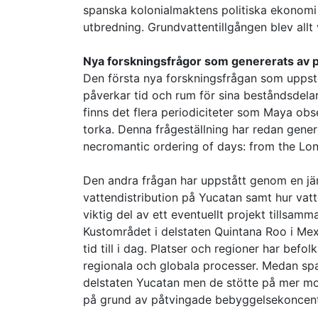
spanska kolonialmaktens politiska ekonomi o
utbredning. Grundvattentillgången blev allt
Nya forskningsfrågor som genererats av p
Den första nya forskningsfrågan som uppsto
påverkar tid och rum för sina beståndsdel
finns det flera periodiciteter som Maya obs
torka. Denna frågeställning har redan gener
necromantic ordering of days: from the Lon
Den andra frågan har uppstått genom en jäm
vattendistribution på Yucatan samt hur vatt
viktig del av ett eventuellt projekt tillsam
Kustområdet i delstaten Quintana Roo i Me
tid till i dag. Platser och regioner har befo
regionala och globala processer. Medan spa
delstaten Yucatan men de stötte på mer mot
på grund av påtvingade bebyggelsekoncentr