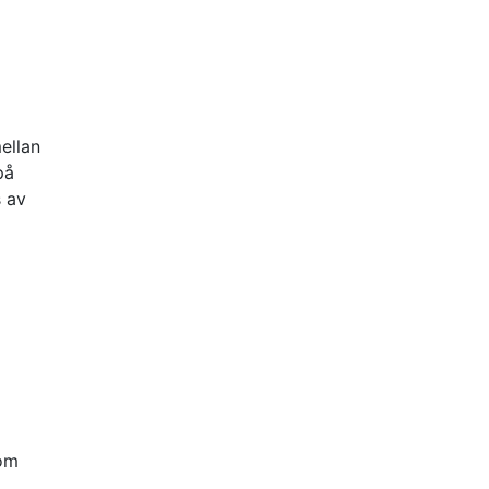
ellan
på
s av
d
som