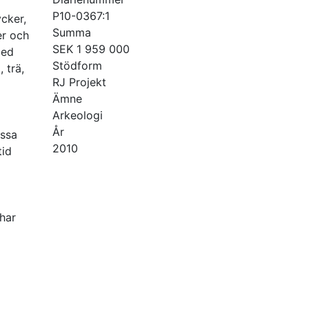
P10-0367:1
ycker,
Summa
er och
SEK 1 959 000
med
Stödform
 trä,
RJ Projekt
Ämne
Arkeologi
År
essa
2010
tid
 har