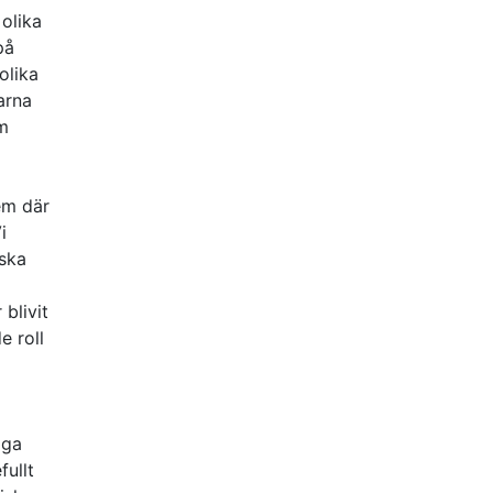
 olika
på
olika
arna
om
em där
i
iska
blivit
e roll
iga
fullt