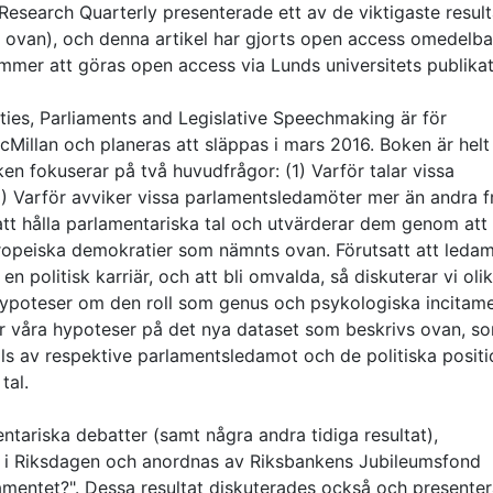
al Research Quarterly presenterade ett av de viktigaste resul
 ovan), och denna artikel har gjorts open access omedelba
ommer att göras open access via Lunds universitets publikat
rties, Parliaments and Legislative Speechmaking är för
Millan och planeras att släppas i mars 2016. Boken är helt 
ken fokuserar på två huvudfrågor: (1) Varför talar vissa
) Varför avviker vissa parlamentsledamöter mer än andra f
att hålla parlamentariska tal och utvärderar dem genom att
uropeiska demokratier som nämnts ovan. Förutsatt att leda
en politisk karriär, och att bli omvalda, så diskuterar vi oli
la hypoteser om den roll som genus och psykologiska incitam
rar våra hypoteser på det nya dataset som beskrivs ovan, s
lls av respektive parlamentsledamot och de politiska positi
tal.
ntariska debatter (samt några andra tidiga resultat),
s i Riksdagen och anordnas av Riksbankens Jubileumsfond
lamentet?". Dessa resultat diskuterades också och presente