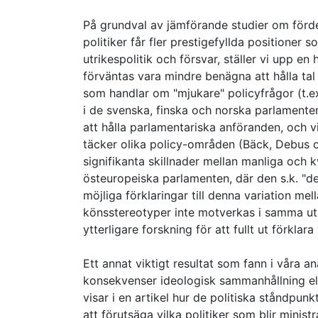
På grundval av jämförande studier om förde
politiker får fler prestigefyllda positioner
utrikespolitik och försvar, ställer vi upp 
förväntas vara mindre benägna att hålla tal
som handlar om "mjukare" policyfrågor (t.ex.
i de svenska, finska och norska parlamente
att hålla parlamentariska anföranden, och vi
täcker olika policy-områden (Bäck, Debus o
signifikanta skillnader mellan manliga och 
östeuropeiska parlamenten, där den s.k. "des
möjliga förklaringar till denna variation mel
könsstereotyper inte motverkas i samma ut
ytterligare forskning för att fullt ut förklar
Ett annat viktigt resultat som fann i våra 
konsekvenser ideologisk sammanhållning eller
visar i en artikel hur de politiska ståndpun
att förutsäga vilka politiker som blir minist