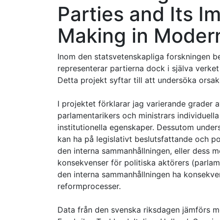
Parties and Its I
Making in Moder
Inom den statsvetenskapliga forskningen beha
representerar partierna dock i själva verke
Detta projekt syftar till att undersöka ors
I projektet förklarar jag varierande grader 
parlamentarikers och ministrars individuell
institutionella egenskaper. Dessutom under
kan ha på legislativt beslutsfattande och po
den interna sammanhållningen, eller dess mo
konsekvenser för politiska aktörers (parla
den interna sammanhållningen ha konsekvens
reformprocesser.
Data från den svenska riksdagen jämförs me