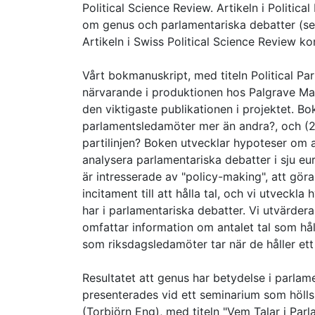
Political Science Review. Artikeln i Politic
om genus och parlamentariska debatter (se
Artikeln i Swiss Political Science Review k
Vårt bokmanuskript, med titeln Political Pa
närvarande i produktionen hos Palgrave Mac
den viktigaste publikationen i projektet. Bo
parlamentsledamöter mer än andra?, och (2
partilinjen? Boken utvecklar hypoteser om 
analysera parlamentariska debatter i sju e
är intresserade av "policy-making", att göra 
incitament till att hålla tal, och vi utveck
har i parlamentariska debatter. Vi utvärde
omfattar information om antalet tal som hå
som riksdagsledamöter tar när de håller ett 
Resultatet att genus har betydelse i parlame
presenterades vid ett seminarium som höll
(Torbjörn Eng), med titeln "Vem Talar i Par