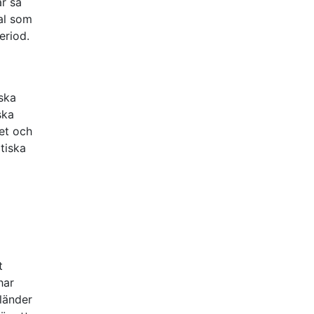
är så
al som
eriod.
ska
ska
et och
tiska
i
t
har
 länder