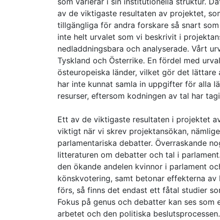
som varierar i sin institutionella struktur. 
av de viktigaste resultaten av projektet, s
tillgängliga för andra forskare så snart som
inte helt urvalet som vi beskrivit i projektan
nedladdningsbara och analyserade. Vårt urval
Tyskland och Österrike. En fördel med urvale
östeuropeiska länder, vilket gör det lättare 
har inte kunnat samla in uppgifter för alla 
resurser, eftersom kodningen av tal har tagi
Ett av de viktigaste resultaten i projektet a
viktigt när vi skrev projektansökan, nämlige
parlamentariska debatter. Överraskande no
litteraturen om debatter och tal i parlament
den ökande andelen kvinnor i parlament och
könskvotering, samt betonar effekterna av 
förs, så finns det endast ett fåtal studier 
Fokus på genus och debatter kan ses som en
arbetet och den politiska beslutsprocessen.