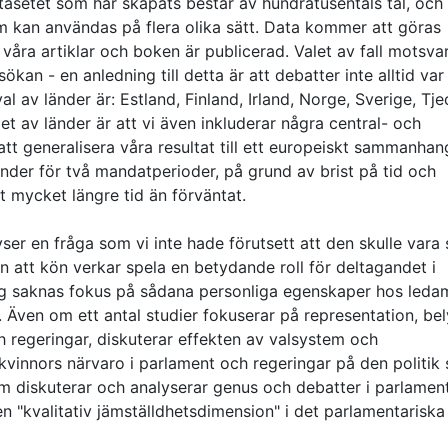
Datasetet som har skapats består av hundratusentals tal, och 
om kan användas på flera olika sätt. Data kommer att göras
 våra artiklar och boken är publicerad. Valet av fall motsva
sökan - en anledning till detta är att debatter inte alltid var 
 av länder är: Estland, Finland, Irland, Norge, Sverige, Tje
t av länder är att vi även inkluderar några central- och
att generalisera våra resultat till ett europeiskt sammanhan
länder för två mandatperioder, på grund av brist på tid och
t mycket längre tid än förväntat.
vser en fråga som vi inte hade förutsett att den skulle vara 
n att kön verkar spela en betydande roll för deltagandet i
g saknas fokus på sådana personliga egenskaper hos ledam
. Även om ett antal studier fokuserar på representation, be
 regeringar, diskuterar effekten av valsystem och
kvinnors närvaro i parlament och regeringar på den politik
som diskuterar och analyserar genus och debatter i parlament
 "kvalitativ jämställdhetsdimension" i det parlamentariska