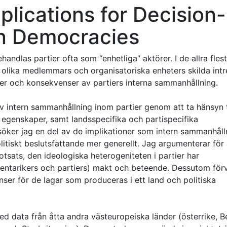
mplications for Decision-
n Democracies
ndlas partier ofta som “enhetliga” aktörer. I de allra flesta
t olika medlemmars och organisatoriska enheters skilda intr
aker och konsekvenser av partiers interna sammanhållning.
av intern sammanhållning inom partier genom att ta hänsyn t
a egenskaper, samt landsspecifika och partispecifika
söker jag en del av de implikationer som intern sammanhåll
litiskt beslutsfattande mer generellt. Jag argumenterar för 
tsats, den ideologiska heterogeniteten i partier har
mentarikers och partiers) makt och beteende. Dessutom för
er för de lagar som produceras i ett land och politiska
d data från åtta andra västeuropeiska länder (österrike, Be