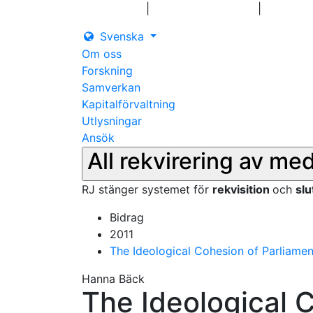
|
|
Logga in
Pressmeddelanden
Kontakt
Svenska
Om oss
Forskning
Samverkan
Kapitalförvaltning
Utlysningar
Ansök
All rekvirering av me
RJ stänger systemet för
rekvisition
och
sl
Bidrag
2011
The Ideological Cohesion of Parliamen
Hanna Bäck
The Ideological 