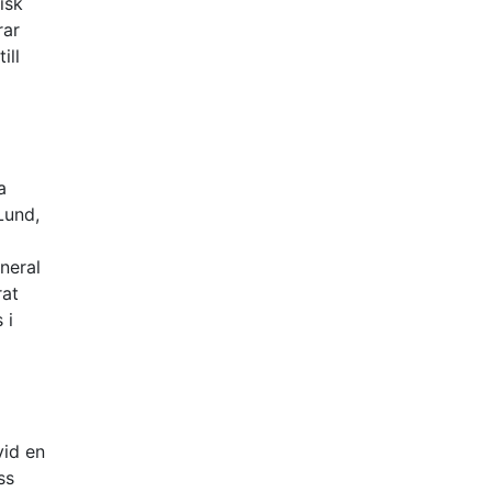
isk
rar
ill
a
Lund,
neral
rat
 i
vid en
ss