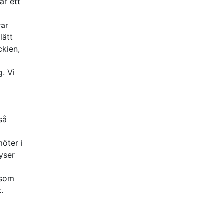
är ett
rar
lätt
ckien,
g. Vi
så
öter i
lyser
 som
.