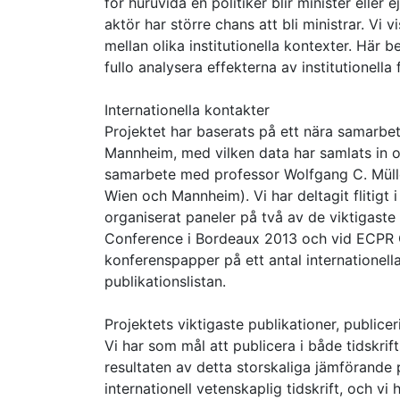
för huruvida en politiker blir minister eller 
aktör har större chans att bli ministrar. Vi 
mellan olika institutionella kontexter. Här be
fullo analysera effekterna av institutionella
Internationella kontakter
Projektet har baserats på ett nära samarbe
Mannheim, med vilken data har samlats in oc
samarbete med professor Wolfgang C. Müller 
Wien och Mannheim). Vi har deltagit flitigt 
organiserat paneler på två av de viktigast
Conference i Bordeaux 2013 och vid ECPR G
konferenspapper på ett antal internationell
publikationslistan.
Projektets viktigaste publikationer, publice
Vi har som mål att publicera i både tidskrift
resultaten av detta storskaliga jämförande 
internationell vetenskaplig tidskrift, och vi