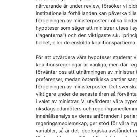
närvarande är under review, försöker vi bid
institutionella förhållanden kan påverka till
fördelningen av ministerposter i olika länder
hypoteser som säger att ministrar utses i s
("agenterna") och den viktigaste s.k. "prin
helhet, eller de enskilda koalitionspartierna.
För att utvärdera våra hypoteser studerar v
koalitionsregeringar är vanliga, men där re
förväntar oss att utnämningen av ministrar 
preferenser, medan österrikiska partier sann
fördelningen av ministerposter. Det svenska 
viktigare under de senaste åren så förvänta
i valet av ministrar. Vi utvärderar våra hy
riksdagsledamöters och regeringsmedlemmar
innehållsanalys av deras anföranden i parla
regeringsmedlemskap, ger stöd för våra hypo
variabler, så är det ideologiska avståndet m