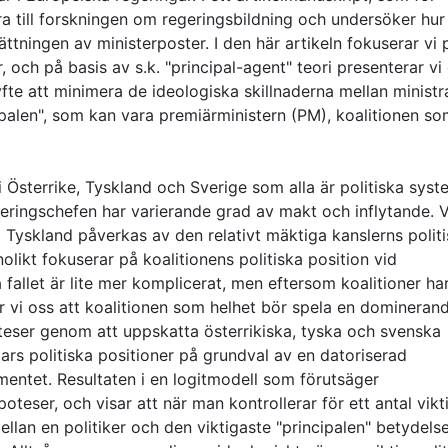
ra till forskningen om regeringsbildning och undersöker hur
sättningen av ministerposter. I den här artikeln fokuserar vi 
, och på basis av s.k. "principal-agent" teori presenterar vi 
yfte att minimera de ideologiska skillnaderna mellan ministr
cipalen", som kan vara premiärministern (PM), koalitionen s
i Österrike, Tyskland och Sverige som alla är politiska syst
geringschefen har varierande grad av makt och inflytande. V
i Tyskland påverkas av den relativt mäktiga kanslerns polit
olikt fokuserar på koalitionens politiska position vid
fallet är lite mer komplicerat, men eftersom koalitioner har 
r vi oss att koalitionen som helhet bör spela en dominerand
poteser genom att uppskatta österrikiska, tyska och svenska
s politiska positioner på grundval av en datoriserad
mentet. Resultaten i en logitmodell som förutsäger
teser, och visar att när man kontrollerar för ett antal vikt
ellan en politiker och den viktigaste "principalen" betydelse