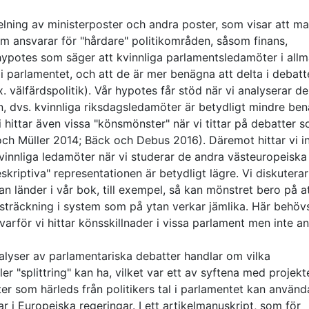
lning av ministerposter och andra poster, som visar att ma
 som ansvarar för "hårdare" politikområden, såsom finans,
en hypotes som säger att kvinnliga parlamentsledamöter i all
 i parlamentet, och att de är mer benägna att delta i debatt
 välfärdspolitik). Vår hypotes får stöd när vi analyserar d
n, dvs. kvinnliga riksdagsledamöter är betydligt mindre be
 hittar även vissa "könsmönster" när vi tittar på debatter 
ch Müller 2014; Bäck och Debus 2016). Däremot hittar vi i
kvinnliga ledamöter när vi studerar de andra västeuropeiska
kriptiva" representationen är betydligt lägre. Vi diskuterar
lan länder i vår bok, till exempel, så kan mönstret bero på a
sträckning i system som på ytan verkar jämlika. Här behöv
a varför vi hittar könsskillnader i vissa parlament men inte a
analyser av parlamentariska debatter handlar om vilka
 "splittring" kan ha, vilket var ett av syftena med projekte
kter som härleds från politikers tal i parlamentet kan använd
rar i Europeiska regeringar. I ett artikelmanuskript, som för