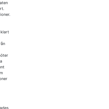
taten
rt.
ioner.
klart
rån
möter
ka
ent
om
oner
rades