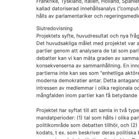
Frankrike, Tyskland, Italien, Holland, Span
kallad datoriserad innehållsanalys (”compu
hålls av parlamentariker och regeringsmedl
Slutredovisning
Projektets syfte, huvudresultat och nya frå
Det huvudsakliga målet med projektet var a
partier genom att analysera de tal som par
debatter kan vi kan mäta graden av sammanh
konsekvenserna av sammanhållning. En innovat
partierna inte kan ses som "enhetliga aktörer
moderna demokratier antar. Detta antagande
intressen av medlemmar i olika regionala o
mångfalden inom partier kan få betydande 
Projektet har syftat till att samla in två ty
mandatperioder: (1) tal som hålls i olika p
politikområde som debatten tillhör, och (
kodats, t ex. som beskriver deras politiska