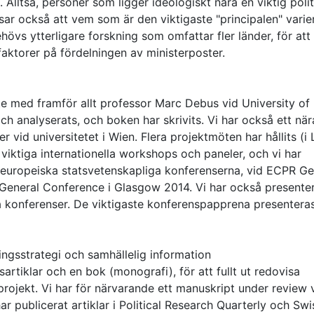
ej. Alltså, personer som ligger ideologiskt nära en viktig polit
visar också att vem som är den viktigaste "principalen" varie
hövs ytterligare forskning som omfattar fler länder, för att t
 faktorer på fördelningen av ministerposter.
te med framför allt professor Marc Debus vid University of
h analyserats, och boken har skrivits. Vi har också ett när
vid universitetet i Wien. Flera projektmöten har hållits (i 
i viktiga internationella workshops och paneler, och vi har
e europeiska statsvetenskapliga konferenserna, vid ECPR Ge
eneral Conference i Glasgow 2014. Vi har också presente
a konferenser. De viktigaste konferenspapprena presenteras
ringsstrategi och samhällelig information
sartiklar och en bok (monografi), för att fullt ut redovisa
projekt. Vi har för närvarande ett manuskript under review 
 har publicerat artiklar i Political Research Quarterly och Swi