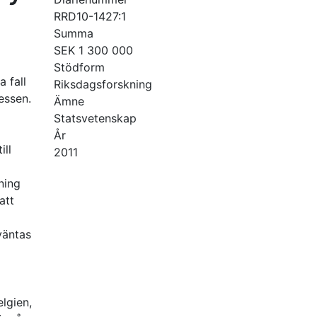
RRD10-1427:1
Summa
SEK 1 300 000
Stödform
 fall
Riksdagsforskning
essen.
Ämne
Statsvetenskap
År
ill
2011
ning
att
väntas
lgien,