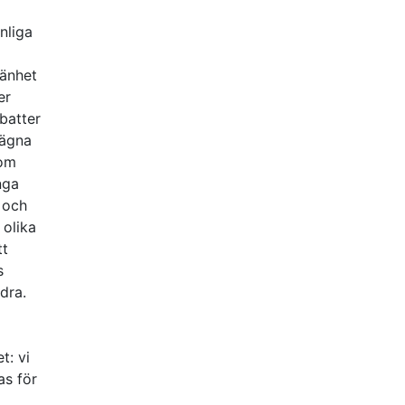
nliga
mänhet
er
ebatter
nägna
som
nga
 och
 olika
tt
s
ndra.
t: vi
as för