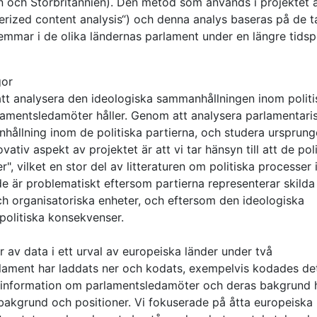
ien och Storbritannien). Den metod som används i projektet 
terized content analysis“) och denna analys baseras på de t
emmar i de olika ländernas parlament under en längre tidsp
gor
tt analysera den ideologiska sammanhållningen inom politi
lamentsledamöter håller. Genom att analysera parlamentari
ållning inom de politiska partierna, och studera ursprung
iv aspekt av projektet är att vi tar hänsyn till att de poli
", vilket en stor del av litteraturen om politiska processer 
 är problematiskt eftersom partierna representerar skilda
ch organisatoriska enheter, och eftersom den ideologiska
politiska konsekvenser.
per av data i ett urval av europeiska länder under två
arlament har laddats ner och kodats, exempelvis kodades de
2) information om parlamentsledamöter och deras bakgrund 
 bakgrund och positioner. Vi fokuserade på åtta europeiska