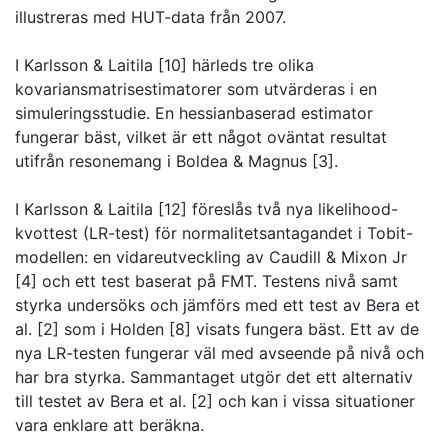
illustreras med HUT-data från 2007.
I Karlsson & Laitila [10] härleds tre olika
kovariansmatrisestimatorer som utvärderas i en
simuleringsstudie. En hessianbaserad estimator
fungerar bäst, vilket är ett något oväntat resultat
utifrån resonemang i Boldea & Magnus [3].
I Karlsson & Laitila [12] föreslås två nya likelihood-
kvottest (LR-test) för normalitetsantagandet i Tobit-
modellen: en vidareutveckling av Caudill & Mixon Jr
[4] och ett test baserat på FMT. Testens nivå samt
styrka undersöks och jämförs med ett test av Bera et
al. [2] som i Holden [8] visats fungera bäst. Ett av de
nya LR-testen fungerar väl med avseende på nivå och
har bra styrka. Sammantaget utgör det ett alternativ
till testet av Bera et al. [2] och kan i vissa situationer
vara enklare att beräkna.