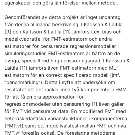
egenskaper och göra jämförelser mellan metoder.
Genomförandet av detta projekt är inget undantag
från denna allmänna beskrivning. I Karlsson & Laitila
[9] och Karlsson & Laitila [11] jämförs t.ex. bias och
medelkvadratfel för FMT-estimatorn och andra
estimatorer för censurerade regressionsmodeller i
simuleringsstudier. FMT-estimatorn är bättre än de
övriga, speciellt vid hög censureringsgrad. I Karlsson &
Laitila [11] jämförs även FMT-estimatorn med ML-
estimatorn för en korrekt specificerad modell (jmf.
”benchmarking”). Detta i syfte att undersöka om
resultatet att det räcker med två komponenter i FMM
för att få en bra approximation för
regressionsmodeller utan censurering [1] även gäller
för FMT vid censurerat data. En modifierad FMT med
heteroskedastiska variansfunktioner i komponenterna
(FMT.vf) samt ett modellvalstest mellan FMT och nya
FMT.vf föreslås också. De föreslagna metoderna