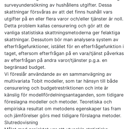
surveyundersökning av hushållens utgifter. Dessa
skattningar försvåras av att det finns hushåll vars
utgifter på en eller flera varor och/eller tjänster är noll.
Detta problem kallas censurering och gör att de
vanliga statistiska skattningsmetoderna ger felaktiga
skattningar. Dessutom bör man analysera system av
efterfrågefunktioner, istället för en efterfrågefunktion i
taget, eftersom efterfrågan på en vara/tjänst påverkas
av efterfrågan på andra varor/tjänster p.g.a. en
begränsad budget.
Vi föreslår användande av en sammanvägning av
multivariata Tobit modeller, som tar hänsyn till både
censurering och budgetrestriktionen och inte är
känslig för modellfördelningsantaganden, som tidigare
föreslagna modeller och metoder. Teoretiska och
empiriska resultat om metodens egenskaper tas fram
och jämförelser görs med tidigare förslagna metoder.
Slutredovisning