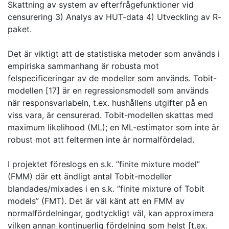
Skattning av system av efterfrågefunktioner vid
censurering 3) Analys av HUT-data 4) Utveckling av R-
paket.
Det är viktigt att de statistiska metoder som används i
empiriska sammanhang är robusta mot
felspecificeringar av de modeller som används. Tobit-
modellen [17] är en regressionsmodell som används
när responsvariabeln, t.ex. hushållens utgifter på en
viss vara, är censurerad. Tobit-modellen skattas med
maximum likelihood (ML); en ML-estimator som inte är
robust mot att feltermen inte är normalfördelad.
I projektet föreslogs en s.k. ”finite mixture model”
(FMM) där ett ändligt antal Tobit-modeller
blandades/mixades i en s.k. ”finite mixture of Tobit
models” (FMT). Det är väl känt att en FMM av
normalfördelningar, godtyckligt väl, kan approximera
vilken annan kontinuerlig fördelning som helst [t.ex.