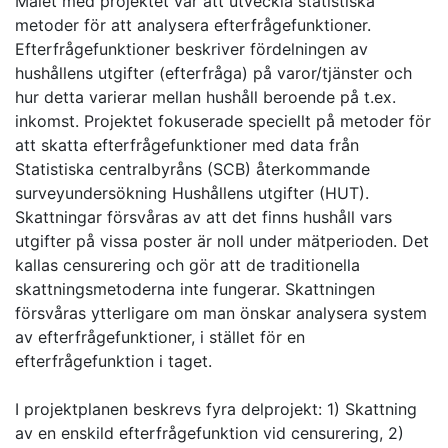
Målet med projektet var att utveckla statistiska
metoder för att analysera efterfrågefunktioner.
Efterfrågefunktioner beskriver fördelningen av
hushållens utgifter (efterfråga) på varor/tjänster och
hur detta varierar mellan hushåll beroende på t.ex.
inkomst. Projektet fokuserade speciellt på metoder för
att skatta efterfrågefunktioner med data från
Statistiska centralbyråns (SCB) återkommande
surveyundersökning Hushållens utgifter (HUT).
Skattningar försvåras av att det finns hushåll vars
utgifter på vissa poster är noll under mätperioden. Det
kallas censurering och gör att de traditionella
skattningsmetoderna inte fungerar. Skattningen
försvåras ytterligare om man önskar analysera system
av efterfrågefunktioner, i stället för en
efterfrågefunktion i taget.
I projektplanen beskrevs fyra delprojekt: 1) Skattning
av en enskild efterfrågefunktion vid censurering, 2)