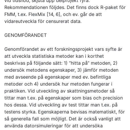
vid tidsnöd, skjuta upp delprojekt fyra.
Rekommendationen följdes. Det finns dock R-paket för
FMM, t.ex. FlexMix [14, 6], och ev. går de att
vidareutveckla för censurerat data.
GENOMFÖRANDET
Genomförandet av ett forskningsprojekt vars syfte är
att utveckla statistiska metoder kan i korthet
beskrivas på följande sätt: 1) ”hitta på” metoden, 2)
undersök metodens egenskaper, 3) jämför metoden
med avseende på egenskaper med ev. befintliga
metoder och 4) undersök hur metoden fungerar i
praktiken. Vid utveckling av skattningsmetoder så
tittar man t.ex. på egenskaper som bias och precision
hos dessa. Vid utveckling av test tittar man t.ex. på
testens styrka. Egenskaperna bevisas matematiskt, för
så generella fall som möjligt. Det är också vanligt att
använda datorsimuleringar för att undersöka