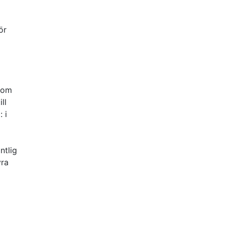
ör
ksom
ll
 i
ntlig
yra