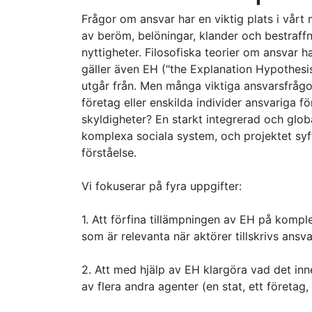
Frågor om ansvar har en viktig plats i vår
av beröm, belöningar, klander och bestraffn
nyttigheter. Filosofiska teorier om ansvar ha
gäller även EH ("the Explanation Hypothe
utgår från. Men många viktiga ansvarsfrågor 
företag eller enskilda individer ansvariga f
skyldigheter? En starkt integrerad och glob
komplexa sociala system, och projektet syft
förståelse.
Vi fokuserar på fyra uppgifter:
1. Att förfina tillämpningen av EH på kompl
som är relevanta när aktörer tillskrivs ansv
2. Att med hjälp av EH klargöra vad det inn
av flera andra agenter (en stat, ett företag, 