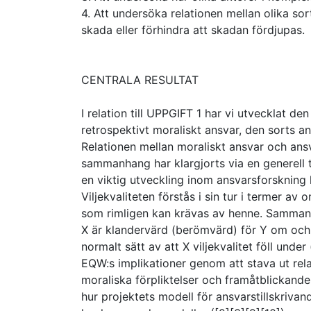
4. Att undersöka relationen mellan olika so
skada eller förhindra att skadan fördjupas.
CENTRALA RESULTAT
I relation till UPPGIFT 1 har vi utvecklat den
retrospektivt moraliskt ansvar, den sorts a
Relationen mellan moraliskt ansvar och ans
sammanhang har klargjorts via en generell 
en viktig utveckling inom ansvarsforskning kn
Viljekvaliteten förstås i sin tur i termer av
som rimligen kan krävas av henne. Samma
X är klandervärd (berömvärd) för Y om och 
normalt sätt av att X viljekvalitet föll und
EQW:s implikationer genom att stava ut rela
moraliska förpliktelser och framåtblickande 
hur projektets modell för ansvarstillskriva