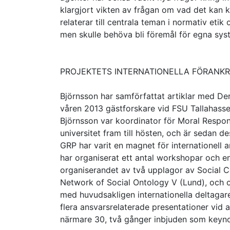
klargjort vikten av frågan om vad det kan kr
relaterar till centrala teman i normativ eti
men skulle behöva bli föremål för egna syst
PROJEKTETS INTERNATIONELLA FÖRANKR
Björnsson har samförfattat artiklar med D
våren 2013 gästforskare vid FSU Tallahassee
Björnsson var koordinator för Moral Respons
universitet fram till hösten, och är sedan d
GRP har varit en magnet för internationell a
har organiserat ett antal workshopar och en
organiserandet av två upplagor av Social 
Network of Social Ontology V (Lund), och 
med huvudsakligen internationella deltagar
flera ansvarsrelaterade presentationer vid 
närmare 30, två gånger inbjuden som keynot