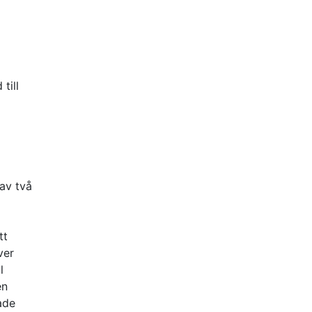
till
av två
tt
ver
l
en
ade