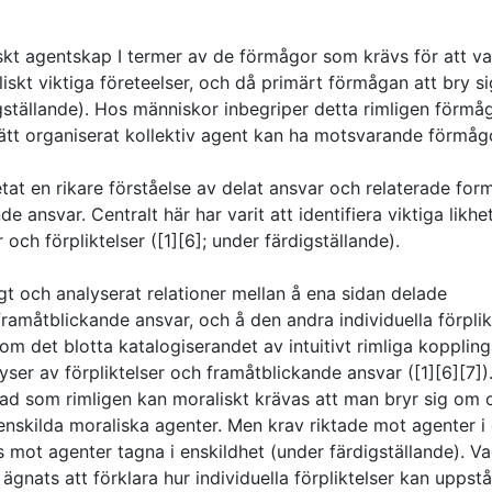
iskt agentskap I termer av de förmågor som krävs för att va
liskt viktiga företeelser, och då primärt förmågan att bry s
gställande). Hos människor inbegriper detta rimligen förmå
 rätt organiserat kollektiv agent kan ha motsvarande förmåg
betat en rikare förståelse av delat ansvar och relaterade for
e ansvar. Centralt här har varit att identifiera viktiga likhe
 och förpliktelser ([1][6]; under färdigställande).
lagt och analyserat relationer mellan å ena sidan delade
framåtblickande ansvar, och å den andra individuella förplik
om det blotta katalogiserandet av intuitivt rimliga koppling
yser av förpliktelser och framåtblickande ansvar ([1][6][7])
ad som rimligen kan moraliskt krävas att man bryr sig om 
nskilda moraliska agenter. Men krav riktade mot agenter i
 mot agenter tagna i enskildhet (under färdigställande). V
 ägnats att förklara hur individuella förpliktelser kan uppstå 