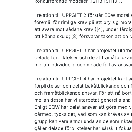
konkurrerande modeller ([2][3][9][10]).
I relation till UPPGIFT 2 förstår EQW moral
föremål för rimliga krav på att bry sig mora
att svara mot sådana krav ([4], under färdi
att känna skuld; [8] försvarar taken att en
I relation till UPPGIFT 3 har projektet utar
delade förpliktelser och delat framåtblickand
mellan individuella och delade fall av ansvar
I relation till UPPGIFT 4 har projektet kart
förpliktelser och delat bakåtblickande och 
och framåtblickande ansvar. För att nå bort
mellan dessa har vi utarbetat generella anal
Enligt EQW har delat ansvar att göra med v
därmed, tycks det, vad som kan krävas av e
grupp kan vara annorlunda än de som riktas
gäller delade förpliktelser har särskilt fokus