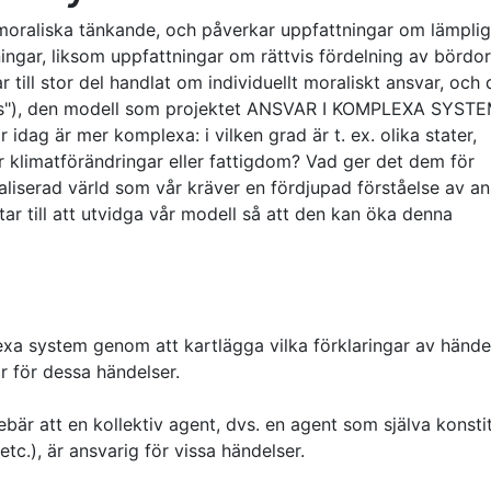
t moraliska tänkande, och påverkar uppfattningar om lämpli
ingar, liksom uppfattningar om rättvis fördelning av bördo
r till stor del handlat om individuellt moraliskt ansvar, och 
sis"), den modell som projektet ANSVAR I KOMPLEXA SYST
idag är mer komplexa: i vilken grad är t. ex. olika stater,
ör klimatförändringar eller fattigdom? Vad ger det dem för
aliserad värld som vår kräver en fördjupad förståelse av an
ar till att utvidga vår modell så att den kan öka denna
exa system genom att kartlägga vilka förklaringar av hände
ar för dessa händelser.
ebär att en kollektiv agent, dvs. en agent som själva konsti
etc.), är ansvarig för vissa händelser.