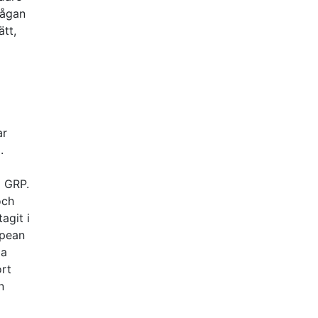
rågan
ätt,
ar
.
l GRP.
och
agit i
opean
la
ort
n