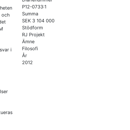
P12-0733:1
gheten
Summa
r och
SEK 3 104 000
det
Stödform
EM
RJ Projekt
Ämne
Filosofi
svar i
År
2012
lser
tueras