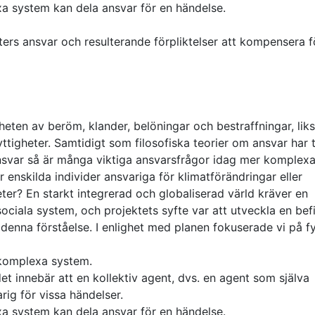
xa system kan dela ansvar för en händelse.
rters ansvar och resulterande förpliktelser att kompensera f
heten av beröm, klander, belöningar och bestraffningar, li
ttigheter. Samtidigt som filosofiska teorier om ansvar har ti
ansvar så är många viktiga ansvarsfrågor idag mer komplexa:
ler enskilda individer ansvariga för klimatförändringar eller
er? En starkt integrerad och globaliserad värld kräver en
ociala system, och projektets syfte var att utveckla en befi
 denna förståelse. I enlighet med planen fokuserade vi på f
å komplexa system.
et innebär att en kollektiv agent, dvs. en agent som själva
rig för vissa händelser.
xa system kan dela ansvar för en händelse.