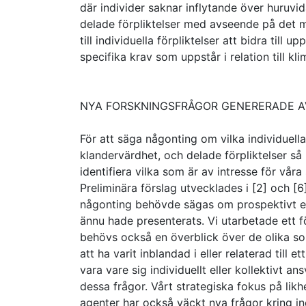
där individer saknar inflytande över huruvi
delade förpliktelser med avseende på det må
till individuella förpliktelser att bidra till 
specifika krav som uppstår i relation till kl
NYA FORSKNINGSFRÅGOR GENERERADE A
För att säga någonting om vilka individuell
klandervärdhet, och delade förpliktelser så b
identifiera vilka som är av intresse för våra 
Preliminära förslag utvecklades i [2] och [
någonting behövde sägas om prospektivt ell
ännu hade presenterats. Vi utarbetade ett fö
behövs också en överblick över de olika sor
att ha varit inblandad i eller relaterad till e
vara vare sig individuellt eller kollektivt 
dessa frågor. Vårt strategiska fokus på lik
agenter har också väckt nya frågor kring in