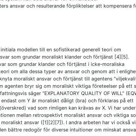
rters ansvar och resulterande förpliktelser att kompensera f
 initiala modellen till en sofistikerad generell teori om
nsvar som grundar moraliskt klander och förtjänst [4][5].
var som grundar klander och förtjänst i icke-moraliska
teori om alla dessa typer av ansvar och genom att i enligh
yta moraliskt ansvar och förtjänst till agentens ”viljekvalit
 om agenten bryr sig om moraliskt viktiga företeelser på ett 
nfattningsvis säger ”EXPLANATORY QUALITY OF WILL” (EQW
endast om Y är moraliskt dåligt (bra) och förklaras på ett
er (överskred) vad som rimligen kan krävas av X. Vi har unde
tionen mellan retrospektivt moraliskt ansvar och viktiga so
moraliskt ansvar ([1][2][7]). I andra arbeten har vi också vi
nden bättre redogör för diverse intuitioner om minskat ansva