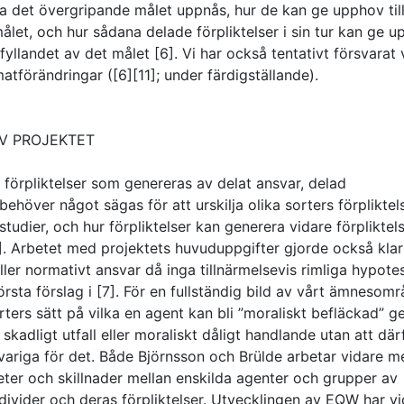
da det övergripande målet uppnås, hur de kan ge upphov til
let, och hur sådana delade förpliktelser i sin tur kan ge 
uppfyllandet av det målet [6]. Vi har också tentativt försvarat 
imatförändringar ([6][11]; under färdigställande).
V PROJEKTET
a förpliktelser som genereras av delat ansvar, delad
ehöver något sägas för att urskilja olika sorters förpliktels
studier, och hur förpliktelser kan generera vidare förpliktels
6]. Arbetet med projektets huvuduppgifter gjorde också klar
er normativt ansvar då inga tillnärmelsevis rimliga hypote
rsta förslag i [7]. För en fullständig bild av vårt ämnesom
ters sätt på vilka en agent kan bli ”moraliskt befläckad” 
tt skadligt utfall eller moraliskt dåligt handlande utan att där
ansvariga för det. Både Björnsson och Brülde arbetar vidare 
heter och skillnader mellan enskilda agenter och grupper av
divider och deras förpliktelser. Utvecklingen av EQW har v