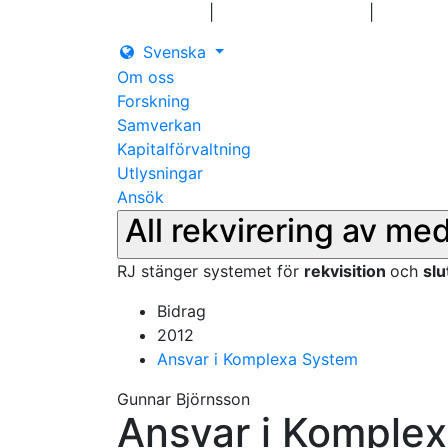
|
|
Logga in
Pressmeddelanden
Kontakt
Svenska
Om oss
Forskning
Samverkan
Kapitalförvaltning
Utlysningar
Ansök
All rekvirering av me
RJ stänger systemet för
rekvisition
och
sl
Bidrag
2012
Ansvar i Komplexa System
Gunnar Björnsson
Ansvar i Komple