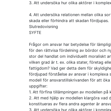
3. Att undersöka hur olika aktörer i komple
4. Att undersöka relationen mellan olika so
skada eller förhindra att skadan fördjupas.
Slutredovisning
SYFTE
Frågor om ansvar har betydelse för lämplig
för den rättvisa fördelning av bördor och ny
stor del handlat om individuellt moraliskt 
vilken grad är t. ex. olika stater, företag el
fattigdom? Vad ger detta dem för skyldighet
fördjupad förståelse av ansvar i komplexa s
modell för ansvarstillskrivanden för att öka
uppgifter:
1. Att förfina tillämpningen av modellen p
2. Att med hjälp av modellen klargöra vad d
konstitueras av flera andra agenter är ansva
3. Att undersöka hur olika aktörer i komple