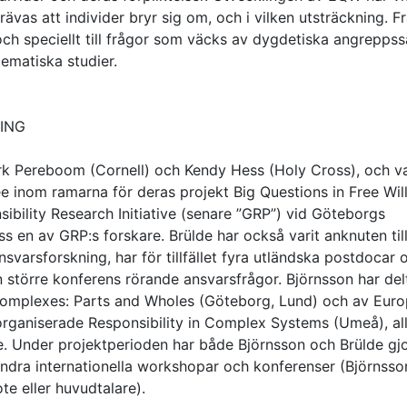
ävas att individer bryr sig om, och i vilken utsträckning. F
k och speciellt till frågor som väcks av dygdetiska angreppss
ematiska studier.
ING
erk Pereboom (Cornell) och Kendy Hess (Holy Cross), och v
 inom ramarna för deras projekt Big Questions in Free Will
ibility Research Initiative (senare ”GRP”) vid Göteborgs
ess en av GRP:s forskare. Brülde har också varit anknuten til
nsvarsforskning, har för tillfället fyra utländska postdocar 
 större konferens rörande ansvarsfrågor. Björnsson har delt
Complexes: Parts and Wholes (Göteborg, Lund) och av Eur
organiserade Responsibility in Complex Systems (Umeå), al
e. Under projektperioden har både Björnsson och Brülde gj
andra internationella workshopar och konferenser (Björnsso
e eller huvudtalare).