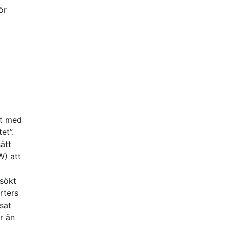
ör
et med
et”.
sätt
) att
rsökt
rters
sat
r än