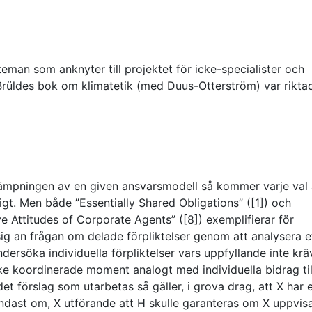
teman som anknyter till projektet för icke-specialister och
 Brüldes bok om klimatetik (med Duus-Otterström) var riktad 
illämpningen av en given ansvarsmodell så kommer varje val 
igt. Men både ”Essentially Shared Obligations” ([1]) och
 Attitudes of Corporate Agents” ([8]) exemplifierar för
 sig an frågan om delade förpliktelser genom att analysera e
dersöka individuella förpliktelser vars uppfyllande inte krä
 icke koordinerade moment analogt med individuella bidrag til
det förslag som utarbetas så gäller, i grova drag, att X har 
 endast om, X utförande att H skulle garanteras om X uppvis