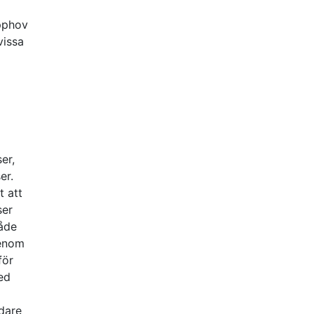
l
upphov
vissa
er,
er.
t att
ser
råde
genom
för
med
idare