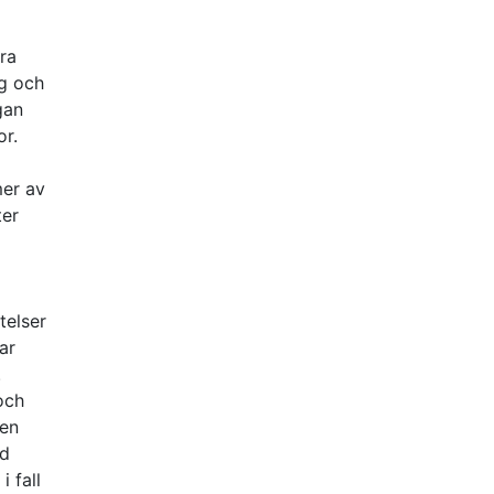
ra
ig och
gan
or.
mer av
ter
telser
ar
.
och
 en
ad
i fall