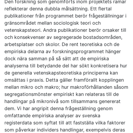
Den forskning som genomförts inom projektets ramar
reflekterar denna dubbla målsättning. Ett flertal
publikationer från programmet berör frågeställningar i
gränsområdet mellan sociologisk teori och
vetenskapsteori. Andra publikationer berör orsaker till
och konsekvenser av segregerade bostadsområden,
arbetsplatser och skolor. De rent teoretiska och de
empiriska delarna av forskningsprogrammet hänger
dock nära samman på så sätt att de empiriska
analyserna till betydande del har sökt konkretisera hur
de generella vetenskapsteoretiska principerna kan
omsättas i praxis. Detta gäller framförallt kopplingen
mellan mikro och makro; hur makroförhållanden såsom
segregationsmönster empiriskt kan relateras till de
handlingar på mikronivå som tillsammans genererat
dem. Vi har angripit denna frågeställning genom
omfattande empiriska analyser av svenska
registerdata som syftat till att fastställa vilka faktorer
som påverkar individers handlingar, exempelvis deras