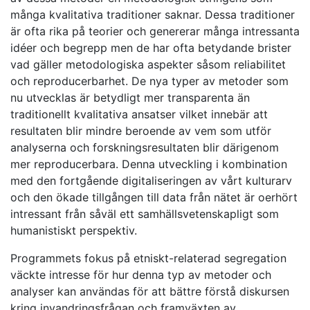
många kvalitativa traditioner saknar. Dessa traditioner
är ofta rika på teorier och genererar många intressanta
idéer och begrepp men de har ofta betydande brister
vad gäller metodologiska aspekter såsom reliabilitet
och reproducerbarhet. De nya typer av metoder som
nu utvecklas är betydligt mer transparenta än
traditionellt kvalitativa ansatser vilket innebär att
resultaten blir mindre beroende av vem som utför
analyserna och forskningsresultaten blir därigenom
mer reproducerbara. Denna utveckling i kombination
med den fortgående digitaliseringen av vårt kulturarv
och den ökade tillgången till data från nätet är oerhört
intressant från såväl ett samhällsvetenskapligt som
humanistiskt perspektiv.
Programmets fokus på etniskt-relaterad segregation
väckte intresse för hur denna typ av metoder och
analyser kan användas för att bättre förstå diskursen
kring invandringsfrågan och framväxten av