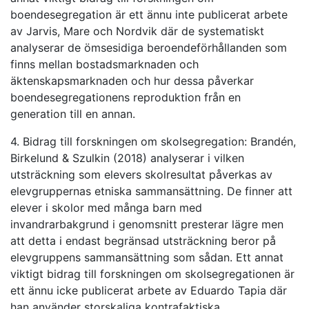
boendesegregation är ett ännu inte publicerat arbete
av Jarvis, Mare och Nordvik där de systematiskt
analyserar de ömsesidiga beroendeförhållanden som
finns mellan bostadsmarknaden och
äktenskapsmarknaden och hur dessa påverkar
boendesegregationens reproduktion från en
generation till en annan.
4. Bidrag till forskningen om skolsegregation: Brandén,
Birkelund & Szulkin (2018) analyserar i vilken
utsträckning som elevers skolresultat påverkas av
elevgruppernas etniska sammansättning. De finner att
elever i skolor med många barn med
invandrarbakgrund i genomsnitt presterar lägre men
att detta i endast begränsad utsträckning beror på
elevgruppens sammansättning som sådan. Ett annat
viktigt bidrag till forskningen om skolsegregationen är
ett ännu icke publicerat arbete av Eduardo Tapia där
han använder storskaliga kontrafaktiska