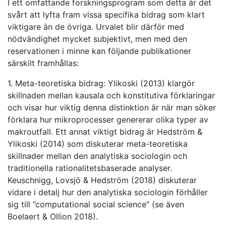
I ett omfattande forskningsprogram som detta är det
svårt att lyfta fram vissa specifika bidrag som klart
viktigare än de övriga. Urvalet blir därför med
nödvändighet mycket subjektivt, men med den
reservationen i minne kan följande publikationer
särskilt framhållas:
1. Meta-teoretiska bidrag: Ylikoski (2013) klargör
skillnaden mellan kausala och konstitutiva förklaringar
och visar hur viktig denna distinktion är när man söker
förklara hur mikroprocesser genererar olika typer av
makroutfall. Ett annat viktigt bidrag är Hedström &
Ylikoski (2014) som diskuterar meta-teoretiska
skillnader mellan den analytiska sociologin och
traditionella rationalitetsbaserade analyser.
Keuschnigg, Lovsjö & Hedström (2018) diskuterar
vidare i detalj hur den analytiska sociologin förhåller
sig till ”computational social science” (se även
Boelaert & Ollion 2018).