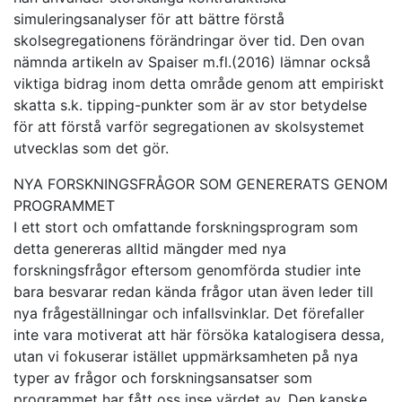
simuleringsanalyser för att bättre förstå
skolsegregationens förändringar över tid. Den ovan
nämnda artikeln av Spaiser m.fl.(2016) lämnar också
viktiga bidrag inom detta område genom att empiriskt
skatta s.k. tipping-punkter som är av stor betydelse
för att förstå varför segregationen av skolsystemet
utvecklas som det gör.
NYA FORSKNINGSFRÅGOR SOM GENERERATS GENOM
PROGRAMMET
I ett stort och omfattande forskningsprogram som
detta genereras alltid mängder med nya
forskningsfrågor eftersom genomförda studier inte
bara besvarar redan kända frågor utan även leder till
nya frågeställningar och infallsvinklar. Det förefaller
inte vara motiverat att här försöka katalogisera dessa,
utan vi fokuserar istället uppmärksamheten på nya
typer av frågor och forskningsansatser som
programmet har fått oss inse värdet av. Den kanske