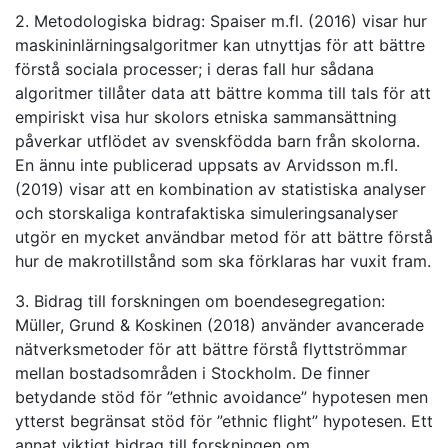
2. Metodologiska bidrag: Spaiser m.fl. (2016) visar hur
maskininlärningsalgoritmer kan utnyttjas för att bättre
förstå sociala processer; i deras fall hur sådana
algoritmer tillåter data att bättre komma till tals för att
empiriskt visa hur skolors etniska sammansättning
påverkar utflödet av svenskfödda barn från skolorna.
En ännu inte publicerad uppsats av Arvidsson m.fl.
(2019) visar att en kombination av statistiska analyser
och storskaliga kontrafaktiska simuleringsanalyser
utgör en mycket användbar metod för att bättre förstå
hur de makrotillstånd som ska förklaras har vuxit fram.
3. Bidrag till forskningen om boendesegregation:
Müller, Grund & Koskinen (2018) använder avancerade
nätverksmetoder för att bättre förstå flyttströmmar
mellan bostadsområden i Stockholm. De finner
betydande stöd för ”ethnic avoidance” hypotesen men
ytterst begränsat stöd för ”ethnic flight” hypotesen. Ett
annat viktigt bidrag till forskningen om