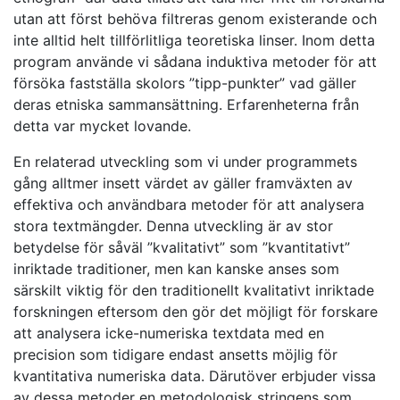
utan att först behöva filtreras genom existerande och
inte alltid helt tillförlitliga teoretiska linser. Inom detta
program använde vi sådana induktiva metoder för att
försöka fastställa skolors ”tipp-punkter” vad gäller
deras etniska sammansättning. Erfarenheterna från
detta var mycket lovande.
En relaterad utveckling som vi under programmets
gång alltmer insett värdet av gäller framväxten av
effektiva och användbara metoder för att analysera
stora textmängder. Denna utveckling är av stor
betydelse för såväl ”kvalitativt” som ”kvantitativt”
inriktade traditioner, men kan kanske anses som
särskilt viktig för den traditionellt kvalitativt inriktade
forskningen eftersom den gör det möjligt för forskare
att analysera icke-numeriska textdata med en
precision som tidigare endast ansetts möjlig för
kvantitativa numeriska data. Därutöver erbjuder vissa
av dessa metoder en metodologisk stringens som