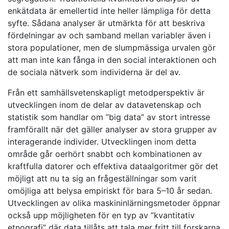
enkätdata är emellertid inte heller lämpliga för detta
syfte. Sådana analyser är utmärkta för att beskriva
fördelningar av och samband mellan variabler även i
stora populationer, men de slumpmässiga urvalen gör
att man inte kan fånga in den social interaktionen och
de sociala nätverk som individerna är del av.
Från ett samhällsvetenskapligt metodperspektiv är
utvecklingen inom de delar av datavetenskap och
statistik som handlar om ”big data” av stort intresse
framförallt när det gäller analyser av stora grupper av
interagerande individer. Utvecklingen inom detta
område går oerhört snabbt och kombinationen av
kraftfulla datorer och effektiva dataalgoritmer gör det
möjligt att nu ta sig an frågeställningar som varit
omöjliga att belysa empiriskt för bara 5–10 år sedan.
Utvecklingen av olika maskininlärningsmetoder öppnar
också upp möjligheten för en typ av ”kvantitativ
etnografi” där data tillåts att tala mer fritt till forskarna