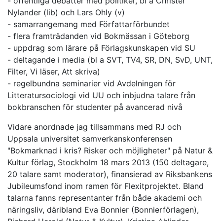
- offentliga debatter med politiker, bl a Christer
Nylander (lib) och Lars Ohly (v)
- samarrangemang med Författarförbundet
- flera framträdanden vid Bokmässan i Göteborg
- uppdrag som lärare på Förlagskunskapen vid SU
- deltagande i media (bl a SVT, TV4, SR, DN, SvD, UNT,
Filter, Vi läser, Att skriva)
- regelbundna seminarier vid Avdelningen för
Litteratursociologi vid UU och inbjudna talare från
bokbranschen för studenter på avancerad nivå
Vidare anordnade jag tillsammans med RJ och
Uppsala universitet samverkanskonferensen
"Bokmarknad i kris? Risker och möjligheter" på Natur &
Kultur förlag, Stockholm 18 mars 2013 (150 deltagare,
20 talare samt moderator), finansierad av Riksbankens
Jubileumsfond inom ramen för Flexitprojektet. Bland
talarna fanns representanter från både akademi och
näringsliv, däribland Eva Bonnier (Bonnierförlagen),