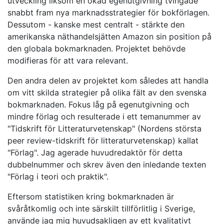
utveckling liksom en ökad egenutgivning tvingade
snabbt fram nya marknadsstrategier för bokförlagen.
Dessutom - kanske mest centralt - stärkte den
amerikanska näthandelsjätten Amazon sin position på
den globala bokmarknaden. Projektet behövde
modifieras för att vara relevant.
Den andra delen av projektet kom således att handla
om vitt skilda strategier på olika fält av den svenska
bokmarknaden. Fokus låg på egenutgivning och
mindre förlag och resulterade i ett temanummer av
"Tidskrift för Litteraturvetenskap" (Nordens största
peer review-tidskrift för litteraturvetenskap) kallat
"Förlag". Jag agerade huvudredaktör för detta
dubbelnummer och skrev även den inledande texten
"Förlag i teori och praktik".
Eftersom statistiken kring bokmarknaden är
svåråtkomlig och inte särskilt tillförlitlig i Sverige,
använde jag mig huvudsakligen av ett kvalitativt