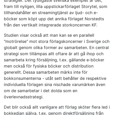
strategier. Det tydligaste svenska exemplet är det,
fram till nyligen, lilla uppstickarförlaget Storytel, som
tillhandahåller en streamingtjänst av ljud- och e-
böcker som köpt upp det anrika förlaget Norstedts
från den vertikalt integrerade storkoncernen KF.
Studien visar också att man kan se en parallell
"motrörelse" mot stora förlagskoncerner i Sverige och
globalt genom olika former av samarbeten. En central
strategi som tillämpas allt oftare är att gå ihop och
samarbeta kring försäljning, t.ex. gällande e-böcker
men också för fysiska böcker och distribution
generellt. Dessa samarbeten märks inte för
bokkonsumenterna - utåt sett behåller de respektive
individuella förlagen sina nischade varumärken även
om de samarbetar i det dolda som en
överlevnadsstrategi.
Det blir också allt vanligare att förlag sköter flera led i
bokkedjan själva, t.ex. genom direktförsäljning från