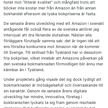
hotet mot "litterär kvalitet" och mångfald trots att
böcker inte kostar mer från Amazon än från annan
bokhandel eftersom de tyska bokpriserna är fasta.
De senaste årens utveckling med ett Amazon i svenskt
antågande får också flera av de svenska aktörer jag
intervjuat att dra liknande slutsatser. Nästan alla
förläggare förutspår samma sak: det är ingen idé att
ens försöka konkurrera mot Amazon när de kommer
till Sverige. Till skillnad från Tyskland har vi dessutom
fria bokpriser, vilket innebär att Amazons påverkan på
den svenska bokmarknaden förmodligen blir ännu mer
kännbar än i Tyskland.
Under projektets gång visade det sig dock tydligt att
bokmarknaden är motsägelsefull och överraskande till
sin karaktär. Genom de senaste årens digitala
utveckling har mindre, innovativa, företag i
bokbranschen lyckats ta sig fram genom nischade