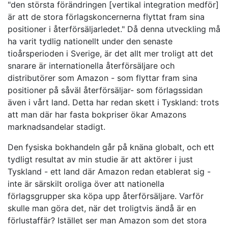
"den största förändringen [vertikal integration medför]
är att de stora förlagskoncernerna flyttat fram sina
positioner i återförsäljarledet." Då denna utveckling må
ha varit tydlig nationellt under den senaste
tioårsperioden i Sverige, är det allt mer troligt att det
snarare är internationella återförsäljare och
distributörer som Amazon - som flyttar fram sina
positioner på såväl återförsäljar- som förlagssidan
även i vårt land. Detta har redan skett i Tyskland: trots
att man där har fasta bokpriser ökar Amazons
marknadsandelar stadigt.
Den fysiska bokhandeln går på knäna globalt, och ett
tydligt resultat av min studie är att aktörer i just
Tyskland - ett land där Amazon redan etablerat sig -
inte är särskilt oroliga över att nationella
förlagsgrupper ska köpa upp återförsäljare. Varför
skulle man göra det, när det troligtvis ändå är en
förlustaffär? Istället ser man Amazon som det stora