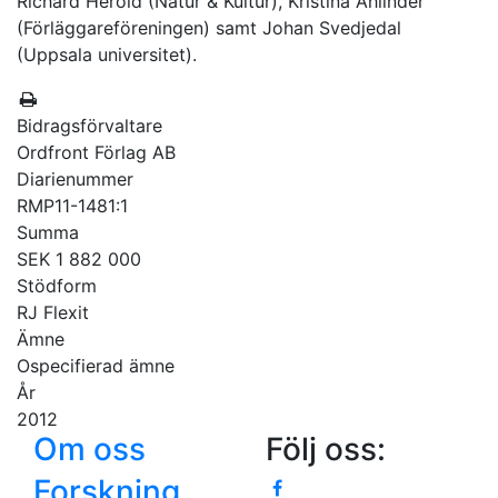
Richard Herold (Natur & Kultur), Kristina Ahlinder
(Förläggareföreningen) samt Johan Svedjedal
(Uppsala universitet).
Bidragsförvaltare
Ordfront Förlag AB
Diarienummer
RMP11-1481:1
Summa
SEK 1 882 000
Stödform
RJ Flexit
Ämne
Ospecifierad ämne
År
2012
Om oss
Följ oss:
Forskning