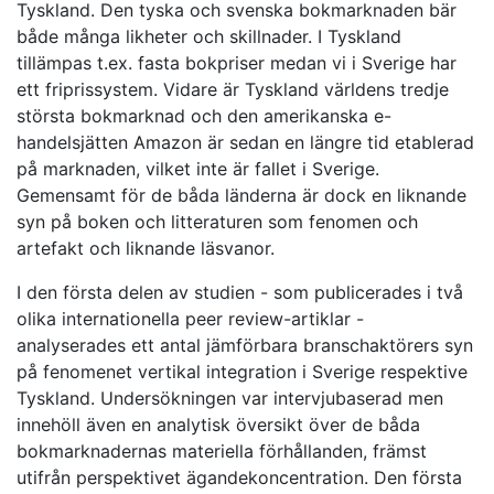
Tyskland. Den tyska och svenska bokmarknaden bär
både många likheter och skillnader. I Tyskland
tillämpas t.ex. fasta bokpriser medan vi i Sverige har
ett friprissystem. Vidare är Tyskland världens tredje
största bokmarknad och den amerikanska e-
handelsjätten Amazon är sedan en längre tid etablerad
på marknaden, vilket inte är fallet i Sverige.
Gemensamt för de båda länderna är dock en liknande
syn på boken och litteraturen som fenomen och
artefakt och liknande läsvanor.
I den första delen av studien - som publicerades i två
olika internationella peer review-artiklar -
analyserades ett antal jämförbara branschaktörers syn
på fenomenet vertikal integration i Sverige respektive
Tyskland. Undersökningen var intervjubaserad men
innehöll även en analytisk översikt över de båda
bokmarknadernas materiella förhållanden, främst
utifrån perspektivet ägandekoncentration. Den första