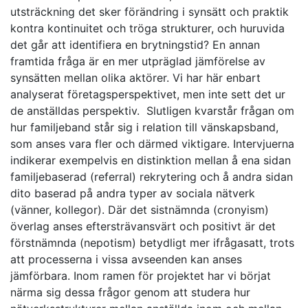
utsträckning det sker förändring i synsätt och praktik
kontra kontinuitet och tröga strukturer, och huruvida
det går att identifiera en brytningstid? En annan
framtida fråga är en mer utpräglad jämförelse av
synsätten mellan olika aktörer. Vi har här enbart
analyserat företagsperspektivet, men inte sett det ur
de anställdas perspektiv. Slutligen kvarstår frågan om
hur familjeband står sig i relation till vänskapsband,
som anses vara fler och därmed viktigare. Intervjuerna
indikerar exempelvis en distinktion mellan å ena sidan
familjebaserad (referral) rekrytering och å andra sidan
dito baserad på andra typer av sociala nätverk
(vänner, kollegor). Där det sistnämnda (cronyism)
överlag anses eftersträvansvärt och positivt är det
förstnämnda (nepotism) betydligt mer ifrågasatt, trots
att processerna i vissa avseenden kan anses
jämförbara. Inom ramen för projektet har vi börjat
närma sig dessa frågor genom att studera hur