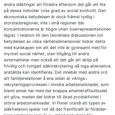
andra släktingar att föredra eftersom det går att lita
på dessa individer (viss grad av social kontroll). Den
ekonomiska betydelsen är dock främst tydlig i
storstadsregioner, inte i små regioner där
koncentrationerna är högre (men överrepresentationen
lägre). I relation till den teoretiska diskussionen om
betydelsen av olika närhetsdimensioner bidrar detta
med kunskapen om att det inte är gynnsamt med för
mycket social närhet, utan tillgång till andra
externaliteter men också att det går att skilja på
frivillig och tvingad släktrekrytering då inga alternativa
anställda kan identifieras. Det innebär med andra ord
att familjerelationer å ena sidan är viktiga i
rekryteringsprocessen i mindre arbetsmarknader, som
bland annat har med det knappa arbetskraftsutbudet
att göra, medan det bidrar till ökad produktivitet i
större arbetsmarknader. Vi finner också att typen av
släktrelation spelar roll då det framförallt är förälder-