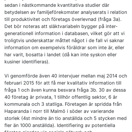
sedan i nästkommande kvantitativa studier där
betydelsen av familjeförekomster analyserats i relation
till produktivitet och företags överlevnad (fråga 3a).
Det bör noteras att släktvariabeln bygger på inter-
generationell information i databasen, vilket gör att vi
troligtvis underskattar måttet något i de fall vi saknar
information om exempelvis föräldrar som inte är, eller
har varit, bosatta i landet (då kan inte syskon eller
kusiner identifieras).
Vi genomförde även 40 intervjuer mellan maj 2014 och
februari 2015 för att få mer kvalitativ information till
fråga 1 och även kunna besvara fråga 3b. 30 av dessa
40 företag är privata, 1 tillhör offentlig sektor, 6 är
kommunala och 3 statliga. Företagen är spridda från
Haparanda i norr till Malmö i söder av varierande
storlek (4st mindre än tio anställda och 5 stycken med
fler än 1000 anställda). Identifiering av potentiella