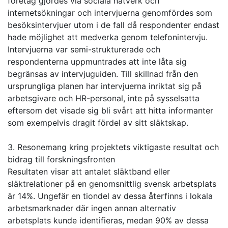
företag gjordes via sociala nätverk och
internetsökningar och intervjuerna genomfördes som
besöksintervjuer utom i de fall då respondenter endast
hade möjlighet att medverka genom telefonintervju.
Intervjuerna var semi-strukturerade och
respondenterna uppmuntrades att inte låta sig
begränsas av intervjuguiden. Till skillnad från den
ursprungliga planen har intervjuerna inriktat sig på
arbetsgivare och HR-personal, inte på sysselsatta
eftersom det visade sig bli svårt att hitta informanter
som exempelvis dragit fördel av sitt släktskap.
3. Resonemang kring projektets viktigaste resultat och
bidrag till forskningsfronten
Resultaten visar att antalet släktband eller
släktrelationer på en genomsnittlig svensk arbetsplats
är 14%. Ungefär en tiondel av dessa återfinns i lokala
arbetsmarknader där ingen annan alternativ
arbetsplats kunde identifieras, medan 90% av dessa