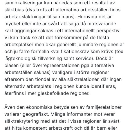
samlokaliseringar kan härledas som ett resultat av
släktbias (dvs trots att alternativa arbetsställen finns
arbetar släktningar tillsammans). Huruvida det är
mycket eller inte är svårt att säga då motsvarande
kartläggningar saknas i ett internationellt perspektiv.
Vi kan dock se att det förekommer på de flesta
arbetsplatser men ökar generellt ju mindre regionen är
och ju färre formella kvalifikationskrav som krävs (tex
lågteknologisk tillverkning samt service). Dock är
biasen (eller överrepresentationen pga alternativa
arbetsställen saknas) vanligare i större regioner
eftersom den tiondel av alla släktrelationer, där ingen
alternativ arbetsplats i regionen kunde identifieras,
återfinns i mer glesbefolkade regioner.
Även den ekonomiska betydelsen av familjerelationer
varierar geografiskt. Många informanter motiverar
släktrekrytering med att det i vissa regioner är svårt
att hitta kompetent arbetskraft och då är barn eller