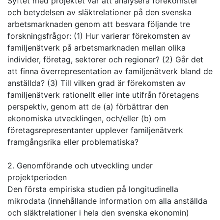
Syftet med projektet var att analysera förekomster
och betydelsen av släktrelationer på den svenska
arbetsmarknaden genom att besvara följande tre
forskningsfrågor: (1) Hur varierar förekomsten av
familjenätverk på arbetsmarknaden mellan olika
individer, företag, sektorer och regioner? (2) Går det
att finna överrepresentation av familjenätverk bland de
anställda? (3) Till vilken grad är förekomsten av
familjenätverk rationellt eller inte utifrån företagens
perspektiv, genom att de (a) förbättrar den
ekonomiska utvecklingen, och/eller (b) om
företagsrepresentanter upplever familjenätverk
framgångsrika eller problematiska?
2. Genomförande och utveckling under
projektperioden
Den första empiriska studien på longitudinella
mikrodata (innehållande information om alla anställda
och släktrelationer i hela den svenska ekonomin)