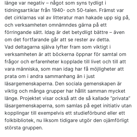
länge var negativ – något som syns tydligt i
tidningsartiklar från 1940- och 50-talen. Främst var
det cirklarnas val av litteratur man hakade upp sig på,
och verksamheten omnämndes gärna på ett
förringande sätt. Idag är det betydligt bättre – även
om det fortfarande går att se rester av detta.
Vad deltagarna själva lyfter fram som viktigt i
verksamheten är att böckerna öppnar för samtal om
frågor och erfarenheter kopplade till livet och till att
vara människa, som man idag har få möjligheter att
prata om i andra sammanhang än i just
läsargemenskaperna. Den sociala gemenskapen är
viktig och många grupper har hållit samman mycket
länge. Projektet visar också att de så kallade ”privata”
läsargemenskaperna, som samlas på eget initiativ utan
kopplingar till exempelvis ett studieförbund eller ett
folkbibliotek, nu liksom tidigare utgör den ojämförligt
största gruppen.