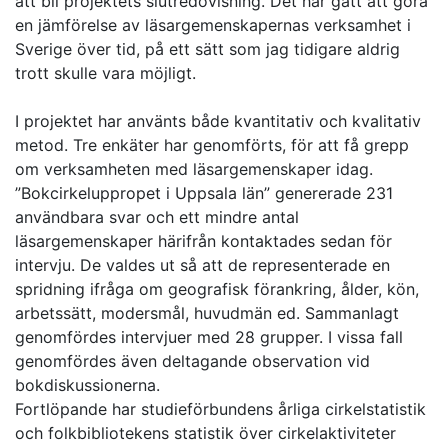
att bli projektets slutredovisning. Det har gått att göra
en jämförelse av läsargemenskapernas verksamhet i
Sverige över tid, på ett sätt som jag tidigare aldrig
trott skulle vara möjligt.
I projektet har använts både kvantitativ och kvalitativ
metod. Tre enkäter har genomförts, för att få grepp
om verksamheten med läsargemenskaper idag.
”Bokcirkeluppropet i Uppsala län” genererade 231
användbara svar och ett mindre antal
läsargemenskaper härifrån kontaktades sedan för
intervju. De valdes ut så att de representerade en
spridning ifråga om geografisk förankring, ålder, kön,
arbetssätt, modersmål, huvudmän ed. Sammanlagt
genomfördes intervjuer med 28 grupper. I vissa fall
genomfördes även deltagande observation vid
bokdiskussionerna.
Fortlöpande har studieförbundens årliga cirkelstatistik
och folkbibliotekens statistik över cirkelaktiviteter