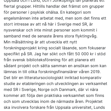
Uppsala och i Lund, och i Jönköpings län planeras ett
flertal grupper. Hittills handlar det främst om grupper
för personer i psykisk ohälsa. En kategori som
engelsmännen inte arbetat med, men som det finns ett
stort intresse av att nå här i Sverige med SR, är
nysvenskar och inte minst personer som kommit i
samband med de senaste årens stora flyktingvåg.
Min målsättning är att utveckla ett nytt
forskningsprojekt kring socialt läsande, som fokuserar
specifikt på SR. Jag har sökt och fått 50 000 kr i stöd
från svensk biblioteksförening för att planera ett
sådant projekt och sätta samman en ansökan som kan
lämnas in till olika forskningsfinansiärer våren 2019.
Det blir en litteratursociologiskt inriktad komparativ
studie av etableringen och utvecklingen av verksamhet
med SR i Sverige, Norge och Danmark, där vi nära
kommer att följa den praktiska verksamhet som finns
och som utvecklas inom de närmaste åren. Projektet
ska involvera forskare från Uppsala universitet, Lunds