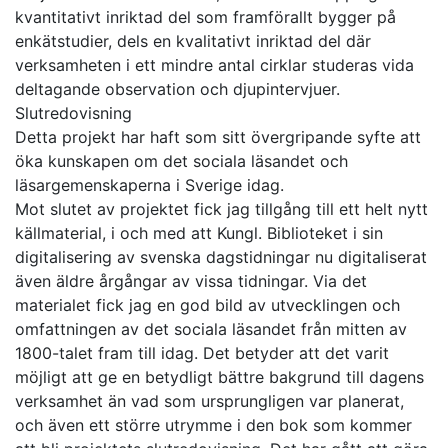
kvantitativt inriktad del som framförallt bygger på
enkätstudier, dels en kvalitativt inriktad del där
verksamheten i ett mindre antal cirklar studeras vida
deltagande observation och djupintervjuer.
Slutredovisning
Detta projekt har haft som sitt övergripande syfte att
öka kunskapen om det sociala läsandet och
läsargemenskaperna i Sverige idag.
Mot slutet av projektet fick jag tillgång till ett helt nytt
källmaterial, i och med att Kungl. Biblioteket i sin
digitalisering av svenska dagstidningar nu digitaliserat
även äldre årgångar av vissa tidningar. Via det
materialet fick jag en god bild av utvecklingen och
omfattningen av det sociala läsandet från mitten av
1800-talet fram till idag. Det betyder att det varit
möjligt att ge en betydligt bättre bakgrund till dagens
verksamhet än vad som ursprungligen var planerat,
och även ett större utrymme i den bok som kommer