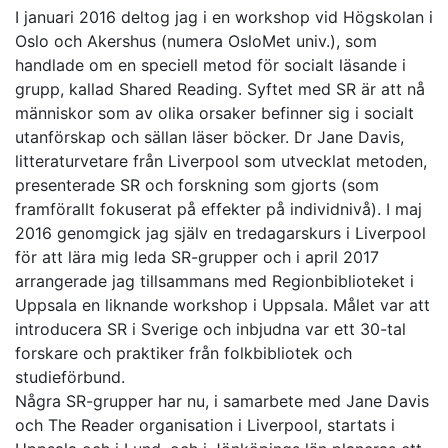
I januari 2016 deltog jag i en workshop vid Högskolan i
Oslo och Akershus (numera OsloMet univ.), som
handlade om en speciell metod för socialt läsande i
grupp, kallad Shared Reading. Syftet med SR är att nå
människor som av olika orsaker befinner sig i socialt
utanförskap och sällan läser böcker. Dr Jane Davis,
litteraturvetare från Liverpool som utvecklat metoden,
presenterade SR och forskning som gjorts (som
framförallt fokuserat på effekter på individnivå). I maj
2016 genomgick jag själv en tredagarskurs i Liverpool
för att lära mig leda SR-grupper och i april 2017
arrangerade jag tillsammans med Regionbiblioteket i
Uppsala en liknande workshop i Uppsala. Målet var att
introducera SR i Sverige och inbjudna var ett 30-tal
forskare och praktiker från folkbibliotek och
studieförbund.
Några SR-grupper har nu, i samarbete med Jane Davis
och The Reader organisation i Liverpool, startats i