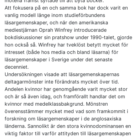
mötena främst syftade till att byta böcker.
Att fokusera på en och samma bok har dock varit en
vanlig modell länge inom studieförbundens
läsargemenskaper, och när den amerikanska
mediestjärnan Oprah Winfrey introducerade
bokdiskussioner sin pratshow under 1990-talet, gjorde
hon också så. Winfrey har tveklöst betytt mycket för
intresset (både hos media och bland läsarna) för
läsargemenskaper i Sverige under det senaste
decenniet.
Undersökningen visade att läsargemenskapernas
deltagarmönster inte förändrats mycket över tid.
Andelen kvinnor har genomgående varit mycket stor
och är så även idag, och framförallt handlar det om
kvinnor med medelklassbakgrund. Mönstren
överensstämmer mycket med vad som framkommit i
forskning om läsargemenskaper i de anglosaxiska
länderna. Sannolikt är den stora kvinnodominansen en
viktig faktor till varför attityden till läsargemenskapen