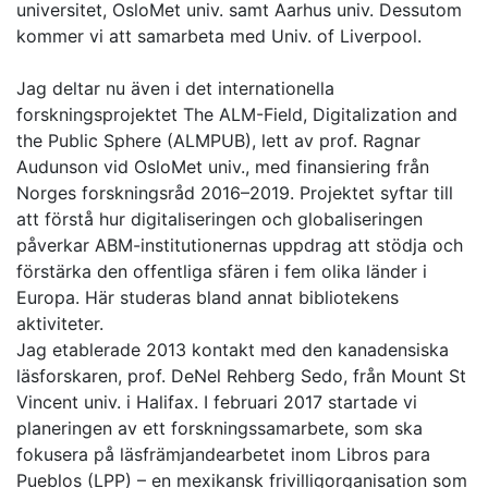
universitet, OsloMet univ. samt Aarhus univ. Dessutom
kommer vi att samarbeta med Univ. of Liverpool.
Jag deltar nu även i det internationella
forskningsprojektet The ALM-Field, Digitalization and
the Public Sphere (ALMPUB), lett av prof. Ragnar
Audunson vid OsloMet univ., med finansiering från
Norges forskningsråd 2016–2019. Projektet syftar till
att förstå hur digitaliseringen och globaliseringen
påverkar ABM-institutionernas uppdrag att stödja och
förstärka den offentliga sfären i fem olika länder i
Europa. Här studeras bland annat bibliotekens
aktiviteter.
Jag etablerade 2013 kontakt med den kanadensiska
läsforskaren, prof. DeNel Rehberg Sedo, från Mount St
Vincent univ. i Halifax. I februari 2017 startade vi
planeringen av ett forskningssamarbete, som ska
fokusera på läsfrämjandearbetet inom Libros para
Pueblos (LPP) – en mexikansk frivilligorganisation som