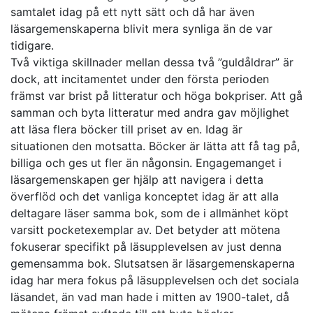
samtalet idag på ett nytt sätt och då har även
läsargemenskaperna blivit mera synliga än de var
tidigare.
Två viktiga skillnader mellan dessa två ”guldåldrar” är
dock, att incitamentet under den första perioden
främst var brist på litteratur och höga bokpriser. Att gå
samman och byta litteratur med andra gav möjlighet
att läsa flera böcker till priset av en. Idag är
situationen den motsatta. Böcker är lätta att få tag på,
billiga och ges ut fler än någonsin. Engagemanget i
läsargemenskapen ger hjälp att navigera i detta
överflöd och det vanliga konceptet idag är att alla
deltagare läser samma bok, som de i allmänhet köpt
varsitt pocketexemplar av. Det betyder att mötena
fokuserar specifikt på läsupplevelsen av just denna
gemensamma bok. Slutsatsen är läsargemenskaperna
idag har mera fokus på läsupplevelsen och det sociala
läsandet, än vad man hade i mitten av 1900-talet, då