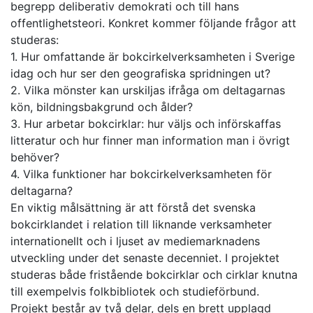
begrepp deliberativ demokrati och till hans
offentlighetsteori. Konkret kommer följande frågor att
studeras:
1. Hur omfattande är bokcirkelverksamheten i Sverige
idag och hur ser den geografiska spridningen ut?
2. Vilka mönster kan urskiljas ifråga om deltagarnas
kön, bildningsbakgrund och ålder?
3. Hur arbetar bokcirklar: hur väljs och införskaffas
litteratur och hur finner man information man i övrigt
behöver?
4. Vilka funktioner har bokcirkelverksamheten för
deltagarna?
En viktig målsättning är att förstå det svenska
bokcirklandet i relation till liknande verksamheter
internationellt och i ljuset av mediemarknadens
utveckling under det senaste decenniet. I projektet
studeras både fristående bokcirklar och cirklar knutna
till exempelvis folkbibliotek och studieförbund.
Projekt består av två delar, dels en brett upplagd