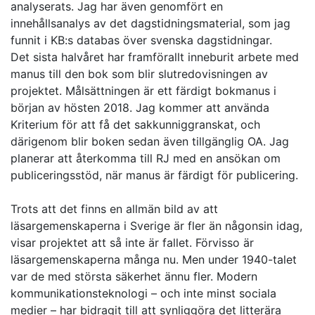
analyserats. Jag har även genomfört en
innehållsanalys av det dagstidningsmaterial, som jag
funnit i KB:s databas över svenska dagstidningar.
Det sista halvåret har framförallt inneburit arbete med
manus till den bok som blir slutredovisningen av
projektet. Målsättningen är ett färdigt bokmanus i
början av hösten 2018. Jag kommer att använda
Kriterium för att få det sakkunniggranskat, och
därigenom blir boken sedan även tillgänglig OA. Jag
planerar att återkomma till RJ med en ansökan om
publiceringsstöd, när manus är färdigt för publicering.
Trots att det finns en allmän bild av att
läsargemenskaperna i Sverige är fler än någonsin idag,
visar projektet att så inte är fallet. Förvisso är
läsargemenskaperna många nu. Men under 1940-talet
var de med största säkerhet ännu fler. Modern
kommunikationsteknologi – och inte minst sociala
medier – har bidragit till att synliggöra det litterära