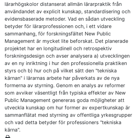
lärarhögskolor distanserat allmän lärarpraktik från
användandet av explicit kunskap, standardisering och
evidensbaserade metoder. Vad en sådan utveckling
betyder för lärarprofessionen och, i ett vidare
sammanhang, för forskningsfältet New Public
Management är mycket lite beforskat. Det planerade
projektet har en longitudinell och retrospektiv
forskningsdesign och avser analysera a) utvecklingen
av en ny inriktning i hur den professionella praktiken
styrs och b) hur och på vilket sätt den "tekniska
kärnan" i lärarnas arbete har påverkats av de nya
formerna av styrning. Genom en analys av reformer
som avviker väsentligt från typiska effekter av New
Public Management genereras goda möjligheter att
utveckla kunskap om hur former av expertkunskap är
sammanflätat med styrning av offentliga yrkesgrupper
och vad detta betyder för professioners "tekniska
kärna".