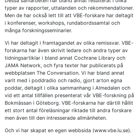
Dessa samarbeten har bland annat resulterat i olika
typer av rapporter, uttalanden och rekommendationer.
Men de har också lett till att VBE-forskare har deltagit
i konferenser, workshops, rundabordssamtal och
många forskningsseminarier.
Vi har deltagit i framtagandet av olika remissvar. VBE-
forskarna har även skrivit ledare och andra typer av
tidningsartiklar i bland annat Cochrane Library och
JAMA Network, och fyra texter har publicerats på
webbplatsen The Conversation. Vi har bland annat
varit med i poddradio och radio, gjort arton egna
poddar, deltagit i olika sammanhang i Almedalen och
vid ett antal tillfällen presenterat vår VBE-forskning på
Bokmässan i Göteborg. VBE-forskarna har därtill hållit
ett stort antal föreläsningar riktade till andra forskare
men även till den intresserade allmänheten.
Och vi har skapat en egen webbsida (www.vbe.lu.se).