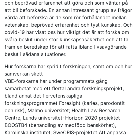
och beprövad erfarenhet att göra och som väntar på
att bli beforskade. En annan intressant grupp av frågor
värda att beforska är de som rör förhållandet mellan
vetenskap, beprövad erfarenhet och tyst kunskap. Och
covid-19 har visat oss hur viktigt det är att forska om
svåra beslut under stor kunskapsosäkerhet och att ta
fram en beredskap för att fatta ibland livsavgörande
beslut i sådana situationer.
Hur forskarna har spridit forskningen, samt om och hur
samverkan skett
VBE-forskarna har under programmets gång
samarbetat med ett flertal andra forskningsprojekt,
bland annat det flervetenskapliga
forskningsprogrammet Foresight (karies, parodontit
och risk), Malmö universitet; Health Law Research
Centre, Lunds universitet; Horizon 2020 projektet
BOOSTB4 (behandling av medfödd benskörhet),
Karolinska institutet; SweCRIS-projektet Att anpassa