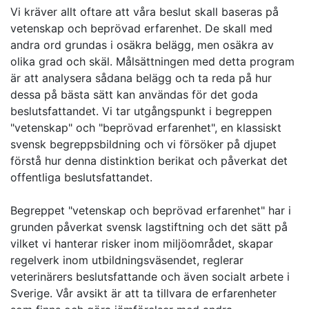
Vi kräver allt oftare att våra beslut skall baseras på
vetenskap och beprövad erfarenhet. De skall med
andra ord grundas i osäkra belägg, men osäkra av
olika grad och skäl. Målsättningen med detta program
är att analysera sådana belägg och ta reda på hur
dessa på bästa sätt kan användas för det goda
beslutsfattandet. Vi tar utgångspunkt i begreppen
"vetenskap" och "beprövad erfarenhet", en klassiskt
svensk begreppsbildning och vi försöker på djupet
förstå hur denna distinktion berikat och påverkat det
offentliga beslutsfattandet.
Begreppet "vetenskap och beprövad erfarenhet" har i
grunden påverkat svensk lagstiftning och det sätt på
vilket vi hanterar risker inom miljöområdet, skapar
regelverk inom utbildningsväsendet, reglerar
veterinärers beslutsfattande och även socialt arbete i
Sverige. Vår avsikt är att ta tillvara de erfarenheter