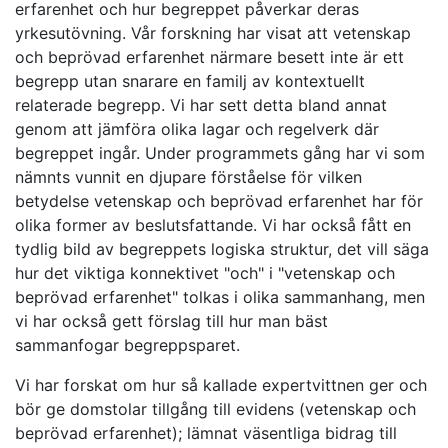
erfarenhet och hur begreppet påverkar deras
yrkesutövning. Vår forskning har visat att vetenskap
och beprövad erfarenhet närmare besett inte är ett
begrepp utan snarare en familj av kontextuellt
relaterade begrepp. Vi har sett detta bland annat
genom att jämföra olika lagar och regelverk där
begreppet ingår. Under programmets gång har vi som
nämnts vunnit en djupare förståelse för vilken
betydelse vetenskap och beprövad erfarenhet har för
olika former av beslutsfattande. Vi har också fått en
tydlig bild av begreppets logiska struktur, det vill säga
hur det viktiga konnektivet "och" i "vetenskap och
beprövad erfarenhet" tolkas i olika sammanhang, men
vi har också gett förslag till hur man bäst
sammanfogar begreppsparet.
Vi har forskat om hur så kallade expertvittnen ger och
bör ge domstolar tillgång till evidens (vetenskap och
beprövad erfarenhet); lämnat väsentliga bidrag till