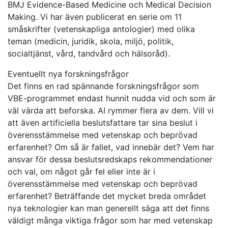
BMJ Evidence-Based Medicine och Medical Decision
Making. Vi har även publicerat en serie om 11
småskrifter (vetenskapliga antologier) med olika
teman (medicin, juridik, skola, miljö, politik,
socialtjänst, vård, tandvård och hälsoråd).
Eventuellt nya forskningsfrågor
Det finns en rad spännande forskningsfrågor som
VBE-programmet endast hunnit nudda vid och som är
väl värda att beforska. AI rymmer flera av dem. Vill vi
att även artificiella beslutsfattare tar sina beslut i
överensstämmelse med vetenskap och beprövad
erfarenhet? Om så är fallet, vad innebär det? Vem har
ansvar för dessa beslutsredskaps rekommendationer
och val, om något går fel eller inte är i
överensstämmelse med vetenskap och beprövad
erfarenhet? Beträffande det mycket breda området
nya teknologier kan man generellt säga att det finns
väldigt många viktiga frågor som har med vetenskap