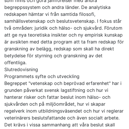
som finns och göra jämförelser med andra
begreppssystem och andra länder. De analytiska
redskapen hämtar vi från samtida filosofi,
samhällsvetenskap och beslutsvetenskap. I fokus står
två områden: juridik och hälso- och sjukvård. Förutom
att ge nya teoretiska insikter och ny empirisk kunskap
är avsikten med detta program att ta fram redskap för
granskning av belägg, redskap som skall ha direkt
betydelse för styrning och granskning av det
offentliga.
Slutredovisning
Programmets syfte och utveckling
Begreppet "vetenskap och beprövad erfarenhet" har i
grunden påverkat svensk lagstiftning och hur vi
hanterar risker och fattar beslut inom hälso- och
sjukvården och på miljöområdet, hur vi skapar
regelverk inom utbildningsväsendet och hur vi reglerar
veterinärers beslutsfattande och även socialt arbete.
Det krävs i vissa sammanhang att våra beslut skall