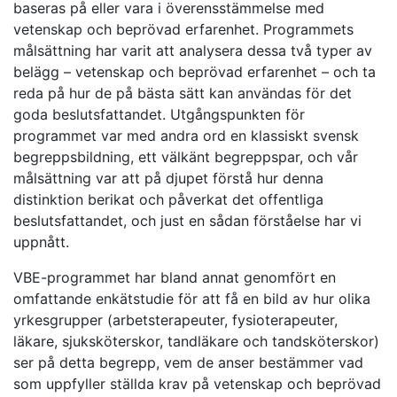
baseras på eller vara i överensstämmelse med
vetenskap och beprövad erfarenhet. Programmets
målsättning har varit att analysera dessa två typer av
belägg – vetenskap och beprövad erfarenhet – och ta
reda på hur de på bästa sätt kan användas för det
goda beslutsfattandet. Utgångspunkten för
programmet var med andra ord en klassiskt svensk
begreppsbildning, ett välkänt begreppspar, och vår
målsättning var att på djupet förstå hur denna
distinktion berikat och påverkat det offentliga
beslutsfattandet, och just en sådan förståelse har vi
uppnått.
VBE-programmet har bland annat genomfört en
omfattande enkätstudie för att få en bild av hur olika
yrkesgrupper (arbetsterapeuter, fysioterapeuter,
läkare, sjuksköterskor, tandläkare och tandsköterskor)
ser på detta begrepp, vem de anser bestämmer vad
som uppfyller ställda krav på vetenskap och beprövad