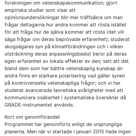
forskningen om vetenskapskommunikation; gjort
empiriska studier som visar att
opinionsundersökningar blir mer träffsäkra om man
frågar deltagarna hur andra kommer att rösta istället
för att fråga hur de själva kommer att rösta (det vill
säga frågar om deras beprövade erfarenhet); studerat
skogsägares syn på klimatförändringen och i vilken
utsträckning deras anpassningsbeslut beror på deras
egen erfarenhet av lokala effekter av den; sett att det
bland dem som har bättre vetenskaplig kunskap än
andra finns en starkare polarisering vad gäller synen
på kontroversiella vetenskapliga frågor; och vi har
studerat avancerade teoretiska svårigheter med att
kommunicera osäkerhet i systematiska översikter då
GRADE-instrumentet används.
Kort om genomförandet
Programmet har genomförts enligt de ursprungliga
planerna. Men när vi startade i januari 2015 hade ingen