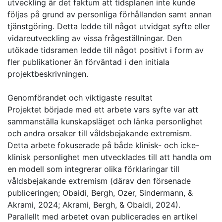
utveckling är det faktum att tidsplanen inte kunde
följas på grund av personliga förhållanden samt annan
tjänstgöring. Detta ledde till något utvidgat syfte eller
vidareutveckling av vissa frågeställningar. Den
utökade tidsramen ledde till något positivt i form av
fler publikationer än förväntad i den initiala
projektbeskrivningen.
Genomförandet och viktigaste resultat
Projektet började med ett arbete vars syfte var att
sammanställa kunskapsläget och länka personlighet
och andra orsaker till våldsbejakande extremism.
Detta arbete fokuserade på både klinisk- och icke-
klinisk personlighet men utvecklades till att handla om
en modell som integrerar olika förklaringar till
våldsbejakande extremism (därav den försenade
publiceringen; Obaidi, Bergh, Ozer, Sindermann, &
Akrami, 2024; Akrami, Bergh, & Obaidi, 2024).
Parallellt med arbetet ovan publicerades en artikel