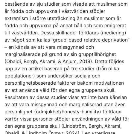
bestående av sju studier som visade att muslimer som
är födda och uppvuxna i västvärlden stödjer
extremism i större utsträckning än muslimer som är
födda och uppvuxna på annat håll och som emigrerat
till västvärlden. Dessa skillnader förklaras (mediering)
av något som kallas ”group-based relative deprivation”
– en känsla av att vara missgynnad och
marginaliserade på grund av sin grupptillhörighet
(Obaidi, Bergh, Akrami, & Anjum, 2019). Detta följdes
upp av en artikel baserad på tre studier (från olika
populationer) som undersöker sociala och
personlighetsbaserade faktorer bakom motivationen
av att använda våld för den egna gruppens skull.
Resultaten av dessa studier visar att inte bara känslan
av att vara missgynnad och marginaliserad utan även
personlighet (ödmjukhet/honesty-humility) förklarar
varför vissa personer stödjer användningen av våld för
den egna gruppens skull (Lindström, Bergh, Akrami,
Obaidi, & Lindholm Öymyr, 2024). I en ytterligare