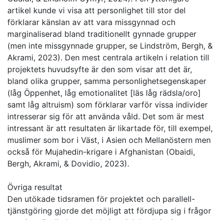
artikel kunde vi visa att personlighet till stor del
förklarar känslan av att vara missgynnad och
marginaliserad bland traditionellt gynnade grupper
(men inte missgynnade grupper, se Lindström, Bergh, &
Akrami, 2023). Den mest centrala artikeln i relation till
projektets huvudsyfte är den som visar att det är,
bland olika grupper, samma personlighetsegenskaper
(låg Öppenhet, låg emotionalitet [läs låg rädsla/oro]
samt låg altruism) som förklarar varför vissa individer
intresserar sig för att använda våld. Det som är mest
intressant är att resultaten är likartade för, till exempel,
muslimer som bor i Väst, i Asien och Mellanöstern men
också för Mujahedin-krigare i Afghanistan (Obaidi,
Bergh, Akrami, & Dovidio, 2023).
Övriga resultat
Den utökade tidsramen för projektet och parallell-
tjänstgöring gjorde det möjligt att fördjupa sig i frågor