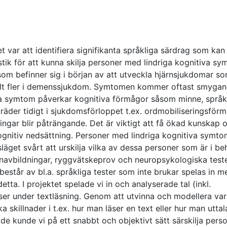
t var att identifiera signifikanta språkliga särdrag som kan
tik för att kunna skilja personer med lindriga kognitiva s
 som befinner sig i början av att utveckla hjärnsjukdomar s
allt fler i demenssjukdom. Symtomen kommer oftast smyga
sa symtom påverkar kognitiva förmågor såsom minne, språ
räder tidigt i sjukdomsförloppet t.ex. ordmobiliseringsför
gar blir påträngande. Det är viktigt att få ökad kunskap 
ognitiv nedsättning. Personer med lindriga kognitiva symtom
släget svårt att urskilja vilka av dessa personer som är i b
ärnavbildningar, ryggvätskeprov och neuropsykologiska teste
estår av bl.a. språkliga tester som inte brukar spelas in m
etta. I projektet spelade vi in och analyserade tal (inkl.
ser under textläsning. Genom att utvinna och modellera var
 skillnader i t.ex. hur man läser en text eller hur man uttal
de kunde vi på ett snabbt och objektivt sätt särskilja pers