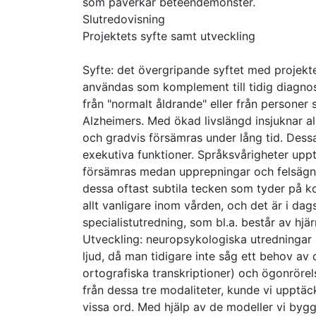
som påverkar beteendemönster.
Slutredovisning
Projektets syfte samt utveckling
Syfte: det övergripande syftet med projekte
användas som komplement till tidig diagnos
från "normalt åldrande" eller från personer
Alzheimers. Med ökad livslängd insjuknar 
och gradvis försämras under lång tid. Des
exekutiva funktioner. Språksvårigheter uppt
försämras medan upprepningar och felsägnin
dessa oftast subtila tecken som tyder på k
allt vanligare inom vården, och det är i dag
specialistutredning, som bl.a. består av hj
Utveckling: neuropsykologiska utredningar b
ljud, då man tidigare inte såg ett behov av d
ortografiska transkriptioner) och ögonrörel
från dessa tre modaliteter, kunde vi upptäcka
vissa ord. Med hjälp av de modeller vi bygg