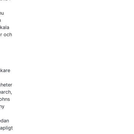
nu
n
skala
ar och
skare
gheter
earch,
Johns
ny
sedan
apligt