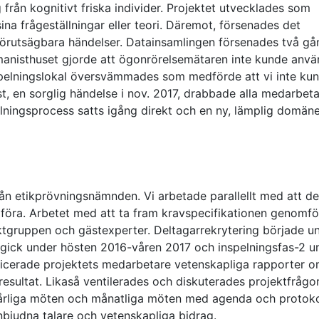
från kognitivt friska individer. Projektet utvecklades som
 sina frågeställningar eller teori. Däremot, försenades det
. oförutsägbara händelser. Datainsamlingen försenades två gå
anisthuset gjorde att ögonrörelsemätaren inte kunde anv
 inspelningslokal översvämmades som medförde att vi inte ku
st, en sorglig händelse i nov. 2017, drabbade alla medarbet
lningsprocess satts igång direkt och en ny, lämplig domän
rån etikprövningsnämnden. Vi arbetade parallellt med att d
föra. Arbetet med att ta fram kravspecifikationen genomfö
gruppen och gästexperter. Deltagarrekrytering började u
gick under hösten 2016-våren 2017 och inspelningsfas-2 u
licerade projektets medarbetare vetenskapliga rapporter 
esultat. Likaså ventilerades och diskuterades projektfrågor
 årliga möten och månatliga möten med agenda och protoko
nbjudna talare och vetenskapliga bidrag.