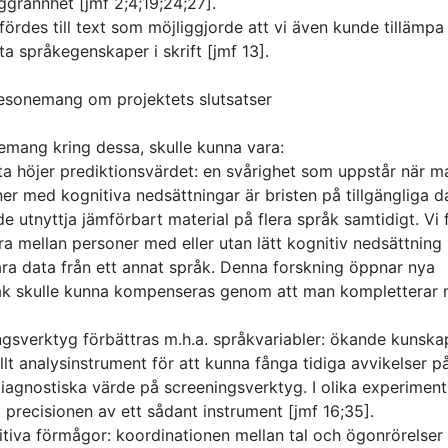
ggrannhet [jmf 2;4;19;24;27].
erfördes till text som möjliggjorde att vi även kunde tillämpa
 språkegenskaper i skrift [jmf 13].
t resonemang om projektets slutsatser
nemang kring dessa, skulle kunna vara:
ta höjer prediktionsvärdet: en svårighet som uppstår när ma
er med kognitiva nedsättningar är bristen på tillgängliga d
utnyttja jämförbart material på flera språk samtidigt. Vi 
ra mellan personer med eller utan lätt kognitiv nedsättning
ara data från ett annat språk. Denna forskning öppnar nya
pråk skulle kunna kompenseras genom att man kompletterar
ingsverktyg förbättras m.h.a. språkvariabler: ökande kunsk
llt analysinstrument för att kunna fånga tidiga avvikelser p
agnostiska värde på screeningsverktyg. I olika experiment
 precisionen av ett sådant instrument [jmf 16;35].
nitiva förmågor: koordinationen mellan tal och ögonrörelser