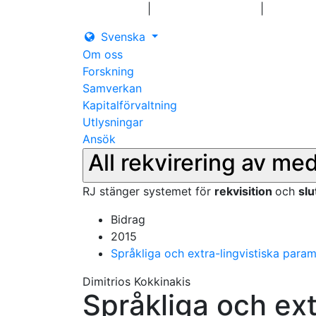
|
|
Logga in
Pressmeddelanden
Kontakt
Svenska
Om oss
Forskning
Samverkan
Kapitalförvaltning
Utlysningar
Ansök
All rekvirering av me
RJ stänger systemet för
rekvisition
och
sl
Bidrag
2015
Språkliga och extra-lingvistiska param
Dimitrios Kokkinakis
Språkliga och ext