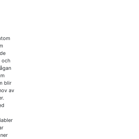
ymtom
om
nde
k och
mågan
om
 blir
ehov av
r.
ed
iabler
ar
oner