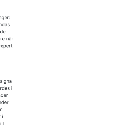
nger:
ändas
nde
are när
expert
esigna
rdes i
nder
nder
om
 i
ll