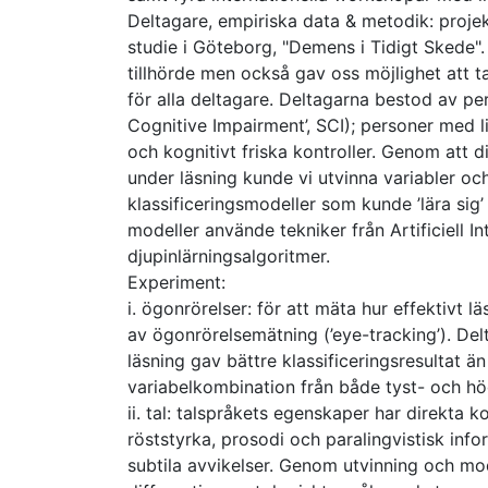
Deltagare, empiriska data & metodik: proje
studie i Göteborg, "Demens i Tidigt Skede".
tillhörde men också gav oss möjlighet att
för alla deltagare. Deltagarna bestod av pe
Cognitive Impairment’, SCI); personer med l
och kognitivt friska kontroller. Genom att d
under läsning kunde vi utvinna variabler o
klassificeringsmodeller som kunde ’lära sig
modeller använde tekniker från Artificiell In
djupinlärningsalgoritmer.
Experiment:
i. ögonrörelser: för att mäta hur effektivt 
av ögonrörelsemätning (’eye-tracking’). Del
läsning gav bättre klassificeringsresultat 
variabelkombination från både tyst- och hög
ii. tal: talspråkets egenskaper har direkta k
röststyrka, prosodi och paralingvistisk info
subtila avvikelser. Genom utvinning och mo