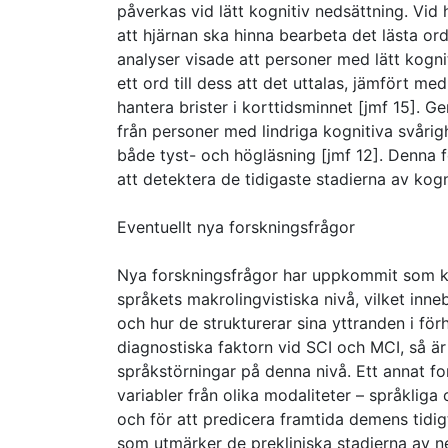
påverkas vid lätt kognitiv nedsättning. Vid 
att hjärnan ska hinna bearbeta det lästa ord
analyser visade att personer med lätt kogni
ett ord till dess att det uttalas, jämfört me
hantera brister i korttidsminnet [jmf 15]. 
från personer med lindriga kognitiva svår
både tyst- och högläsning [jmf 12]. Denna 
att detektera de tidigaste stadierna av kogn
Eventuellt nya forskningsfrågor
Nya forskningsfrågor har uppkommit som kan
språkets makrolingvistiska nivå, vilket inne
och hur de strukturerar sina yttranden i för
diagnostiska faktorn vid SCI och MCI, så är d
språkstörningar på denna nivå. Ett annat fo
variabler från olika modaliteter – språkliga
och för att predicera framtida demens tidi
som utmärker de prekliniska stadierna av 