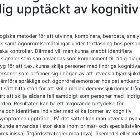
dig upptäckt av kognitiv
ologiska metoder för att utvinna, kombinera, bearbeta, anal
råk samt ögonrörelsemätningar under textläsning hos person
iska kontroller. Därmed vill man kunna snabbt identifiera
ka signaler som kan användas som komplement till tidig diag
g för att t.ex. kunna skilja personer med lindriga kognitiva
ersoner som befinner sig i början av att utveckla hjärnsju
 jämföra språkliga och ögonrörelsemönster hos patientkand
vt sätt hitta stöd för att skilja mellan demenssjukdomar frå
rt att skilja sådana fall samtidigt som personer med lindri
ården. Resultaten kan ha ett avgörande betydelse för
a och identifiera individer med olika former av kognitiv
a symptomen uppträder. På det sättet kan man utveckla nya
 kunde användas i stor skala inom primär- och specialistvå
prekliniska) åtgärdsstrategier mha (nya) läkemedel eller me