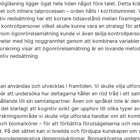
högläsning ligger ögat hela tiden något före talet. Detta krä
et och initiera talprocessen – orden hålls i korttidsminnet. 
tiv nedsättning har ett kortare tidsavstånd mellan fixeringe
d kontrollpersoner vilket skulle kunna vara en strategi för at
Genom ögonrörelsemätning kunde vi även skilja kontrollpers
igheter med hög noggrannhet genom att kombinera variabler
forskning visar att ögonrörelsemätning är en lovande metod
itiv nedsättning.
 användas och utvecklas i framtiden. Vi skulle vilja utfor
bär att undersöka hur deltagarna håller en röd tråd i ett sam
hållande till sin samtalspartner. Även om språket inte är de
et klarlagt att kognitiv svikt ger upphov till olika typer av
rskningsområde vi skulle vilja utforska handlar om att kom
 och biomarkörer – för att förbättra förutsägelserna och res
gt. På det sättet kan vi bredda och fördjupa kunskapen om 
neurodegenerativa demenssjukdomar. Biomarkörerna unders