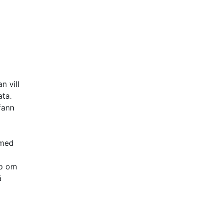
n vill
ata.
fann
 med
ap om
å