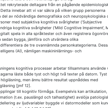
ktet rekryterade deltagare från en pågående epidemiologis
 Detta innebar att vi var säkra på vilken grupp personerna
 ta del av nödvändiga demografiska och neuropsykologiska 
rsoner med subjektiva kognitiva svårigheter (’Subjective
indriga kognitiva svårigheter (’Mild Cognitive Impairment’, 
igitalt spela in alla språktester och även registrera ögonrör
ch sedan bygga, jämföra och utvärdera olika
’ differentiera de tre ovannämnda personkategorierna. Dess
telligens (AI), nämligen maskininlärnings- och
läsningens kognitiva processer arbetar tillsammans använde 
tagarna läste både tyst och högt två texter på datorn. Tyst
än högläsning, men ännu bättre resultat uppnåddes med
läsning [jmf 12].
opplingar till kognitiv förmåga. Exempelvis kan artikulation,
rmation (t.ex. pauslängd och talhastighet) avslöja patologis
dellering av ljudvariabler byggde vi datormodeller som ku