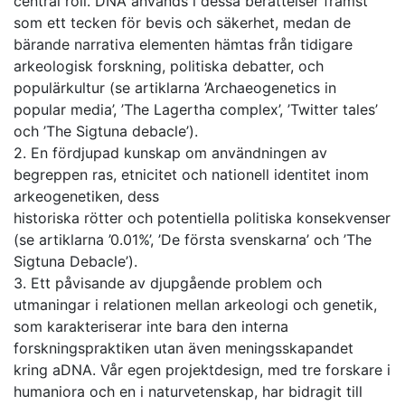
central roll. DNA används i dessa berättelser främst
som ett tecken för bevis och säkerhet, medan de
bärande narrativa elementen hämtas från tidigare
arkeologisk forskning, politiska debatter, och
populärkultur (se artiklarna ’Archaeogenetics in
popular media’, ’The Lagertha complex’, ’Twitter tales’
och ’The Sigtuna debacle’).
2. En fördjupad kunskap om användningen av
begreppen ras, etnicitet och nationell identitet inom
arkeogenetiken, dess
historiska rötter och potentiella politiska konsekvenser
(se artiklarna ’0.01%’, ’De första svenskarna’ och ’The
Sigtuna Debacle’).
3. Ett påvisande av djupgående problem och
utmaningar i relationen mellan arkeologi och genetik,
som karakteriserar inte bara den interna
forskningspraktiken utan även meningsskapandet
kring aDNA. Vår egen projektdesign, med tre forskare i
humaniora och en i naturvetenskap, har bidragit till