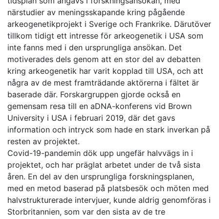
tidsplan som angavs i forskningsansökan, med
närstudier av meningsskapande kring pågående
arkeogenetikprojekt i Sverige och Frankrike. Därutöver
tillkom tidigt ett intresse för arkeogenetik i USA som
inte fanns med i den ursprungliga ansökan. Det
motiverades dels genom att en stor del av debatten
kring arkeogenetik har varit kopplad till USA, och att
några av de mest framträdande aktörerna i fältet är
baserade där. Forskargruppen gjorde också en
gemensam resa till en aDNA-konferens vid Brown
University i USA i februari 2019, där det gavs
information och intryck som hade en stark inverkan på
resten av projektet.
Covid-19-pandemin dök upp ungefär halvvägs in i
projektet, och har präglat arbetet under de två sista
åren. En del av den ursprungliga forskningsplanen,
med en metod baserad på platsbesök och möten med
halvstrukturerade intervjuer, kunde aldrig genomföras i
Storbritannien, som var den sista av de tre