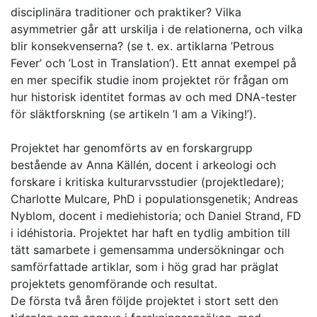
disciplinära traditioner och praktiker? Vilka
asymmetrier går att urskilja i de relationerna, och vilka
blir konsekvenserna? (se t. ex. artiklarna ’Petrous
Fever’ och ’Lost in Translation’). Ett annat exempel på
en mer specifik studie inom projektet rör frågan om
hur historisk identitet formas av och med DNA-tester
för släktforskning (se artikeln ’I am a Viking!’).
Projektet har genomförts av en forskargrupp
bestående av Anna Källén, docent i arkeologi och
forskare i kritiska kulturarvsstudier (projektledare);
Charlotte Mulcare, PhD i populationsgenetik; Andreas
Nyblom, docent i mediehistoria; och Daniel Strand, FD
i idéhistoria. Projektet har haft en tydlig ambition till
tätt samarbete i gemensamma undersökningar och
samförfattade artiklar, som i hög grad har präglat
projektets genomförande och resultat.
De första två åren följde projektet i stort sett den