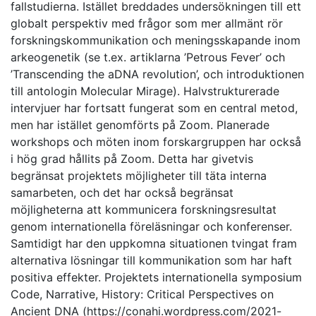
fallstudierna. Istället breddades undersökningen till ett
globalt perspektiv med frågor som mer allmänt rör
forskningskommunikation och meningsskapande inom
arkeogenetik (se t.ex. artiklarna ’Petrous Fever’ och
’Transcending the aDNA revolution’, och introduktionen
till antologin Molecular Mirage). Halvstrukturerade
intervjuer har fortsatt fungerat som en central metod,
men har istället genomförts på Zoom. Planerade
workshops och möten inom forskargruppen har också
i hög grad hållits på Zoom. Detta har givetvis
begränsat projektets möjligheter till täta interna
samarbeten, och det har också begränsat
möjligheterna att kommunicera forskningsresultat
genom internationella föreläsningar och konferenser.
Samtidigt har den uppkomna situationen tvingat fram
alternativa lösningar till kommunikation som har haft
positiva effekter. Projektets internationella symposium
Code, Narrative, History: Critical Perspectives on
Ancient DNA (https://conahi.wordpress.com/2021-