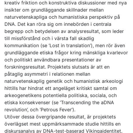
kreativ friktion och konstruktiva diskussioner med nya
insikter om grundläggande skillnader mellan
naturvetenskapliga och humanistiska perspektiv på
DNA. Det kan röra sig om innebörden i centrala
begrepp och betydelsen av analysresultat, som leder
till missförstånd och i värsta fall skadlig
kommunikation (se ’Lost in translation’), men rör även
grundläggande etiska frågor kring mänskliga kvarlevor
och politiskt användbara presentationer av
forskningsresultat. Projektets slutsats är att en
påtaglig asymmetri i relationen mellan
naturvetenskaplig genetik och humanistisk arkeologi
hittills har hindrat ett angeläget kritiskt samtal om
arkeogenetikens potentiella politiska, sociala, och
etiska konsekvenser (se ’Transcending the aDNA
revolution’, och ’Petrous Fever’).
Utöver dessa övergripande resultat, är projektets
överlägset mest uppmärksammade studie hittills en
diskursanalys av DNA-test-baserad Vikingaidentitet,