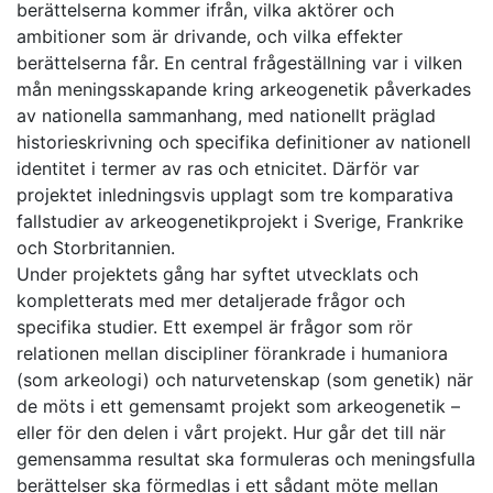
berättelserna kommer ifrån, vilka aktörer och
ambitioner som är drivande, och vilka effekter
berättelserna får. En central frågeställning var i vilken
mån meningsskapande kring arkeogenetik påverkades
av nationella sammanhang, med nationellt präglad
historieskrivning och specifika definitioner av nationell
identitet i termer av ras och etnicitet. Därför var
projektet inledningsvis upplagt som tre komparativa
fallstudier av arkeogenetikprojekt i Sverige, Frankrike
och Storbritannien.
Under projektets gång har syftet utvecklats och
kompletterats med mer detaljerade frågor och
specifika studier. Ett exempel är frågor som rör
relationen mellan discipliner förankrade i humaniora
(som arkeologi) och naturvetenskap (som genetik) när
de möts i ett gemensamt projekt som arkeogenetik –
eller för den delen i vårt projekt. Hur går det till när
gemensamma resultat ska formuleras och meningsfulla
berättelser ska förmedlas i ett sådant möte mellan