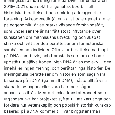
meningsskapande kring forntida DNA’ har under åren
2018–2021 undersökt hur genetisk kod blir till
historiska berättelser i och omkring arkeogenetisk
forskning. Arkeogenetik (även kallat paleogenetik, eller
paleogenomik) är ett starkt växande forskningsfält,
som under senare år har fått stort inflytande över
kunskapen om människans utveckling och skapat
starka och vitt spridda berättelser om förhistoriska
samhällen och individer. Ofta vilar berättelserna tungt
på DNA som bevis, och framställs som om de hade
uppstått ur själva koden. Men DNA är en molekyl – den
innehåller ingen mening, och berättar inga historier. De
meningsfulla berättelser om historien som sägs vara
baserade på aDNA (gammalt DNA), måste alltså vara
skapade av någon, eller vara hämtade någon
annanstans ifrån. Med det enkla konstaterandet som
utgångspunkt har projektet syftat till att kartlägga och
förklara hur vetenskaplig och populärhistorisk kunskap
baserad på aDNA kommer till, var byggstenarna i