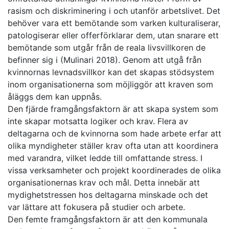
rasism och diskriminering i och utanför arbetslivet. Det
behöver vara ett bemötande som varken kulturaliserar,
patologiserar eller offerförklarar dem, utan snarare ett
bemötande som utgår från de reala livsvillkoren de
befinner sig i (Mulinari 2018). Genom att utgå från
kvinnornas levnadsvillkor kan det skapas stödsystem
inom organisationerna som möjliggör att kraven som
åläggs dem kan uppnås.
Den fjärde framgångsfaktorn är att skapa system som
inte skapar motsatta logiker och krav. Flera av
deltagarna och de kvinnorna som hade arbete erfar att
olika myndigheter ställer krav ofta utan att koordinera
med varandra, vilket ledde till omfattande stress. I
vissa verksamheter och projekt koordinerades de olika
organisationernas krav och mål. Detta innebär att
mydighetstressen hos deltagarna minskade och det
var lättare att fokusera på studier och arbete.
Den femte framgångsfaktorn är att den kommunala