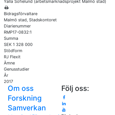
Yalla Sofielund (arbetsmarknadsprojekt Malmö stad)
Bidragsförvaltare
Malmö stad, Stadskontoret
Diarienummer
RMP17-0832:1
Summa
SEK 1 328 000
Stödform
RJ Flexit
Ämne
Genusstudier
År
2017
Om oss
Följ oss:
Forskning
Samverkan