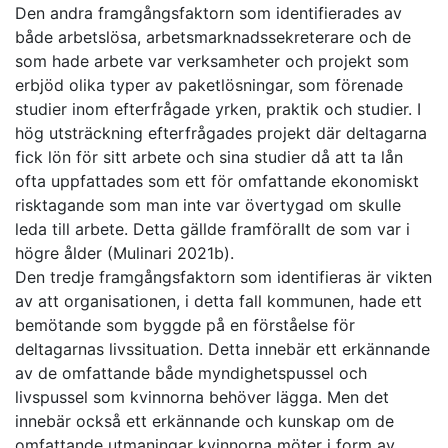
Den andra framgångsfaktorn som identifierades av
både arbetslösa, arbetsmarknadssekreterare och de
som hade arbete var verksamheter och projekt som
erbjöd olika typer av paketlösningar, som förenade
studier inom efterfrågade yrken, praktik och studier. I
hög utsträckning efterfrågades projekt där deltagarna
fick lön för sitt arbete och sina studier då att ta lån
ofta uppfattades som ett för omfattande ekonomiskt
risktagande som man inte var övertygad om skulle
leda till arbete. Detta gällde framförallt de som var i
högre ålder (Mulinari 2021b).
Den tredje framgångsfaktorn som identifieras är vikten
av att organisationen, i detta fall kommunen, hade ett
bemötande som byggde på en förståelse för
deltagarnas livssituation. Detta innebär ett erkännande
av de omfattande både myndighetspussel och
livspussel som kvinnorna behöver lägga. Men det
innebär också ett erkännande och kunskap om de
omfattande utmaningar kvinnorna möter i form av