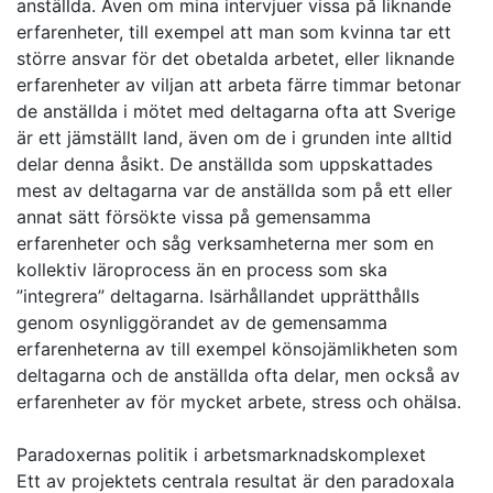
anställda. Även om mina intervjuer vissa på liknande
erfarenheter, till exempel att man som kvinna tar ett
större ansvar för det obetalda arbetet, eller liknande
erfarenheter av viljan att arbeta färre timmar betonar
de anställda i mötet med deltagarna ofta att Sverige
är ett jämställt land, även om de i grunden inte alltid
delar denna åsikt. De anställda som uppskattades
mest av deltagarna var de anställda som på ett eller
annat sätt försökte vissa på gemensamma
erfarenheter och såg verksamheterna mer som en
kollektiv läroprocess än en process som ska
”integrera” deltagarna. Isärhållandet upprätthålls
genom osynliggörandet av de gemensamma
erfarenheterna av till exempel könsojämlikheten som
deltagarna och de anställda ofta delar, men också av
erfarenheter av för mycket arbete, stress och ohälsa.
Paradoxernas politik i arbetsmarknadskomplexet
Ett av projektets centrala resultat är den paradoxala