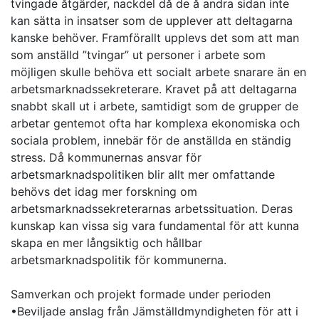
tvingade åtgärder, nackdel då de å andra sidan inte
kan sätta in insatser som de upplever att deltagarna
kanske behöver. Framförallt upplevs det som att man
som anställd ”tvingar” ut personer i arbete som
möjligen skulle behöva ett socialt arbete snarare än en
arbetsmarknadssekreterare. Kravet på att deltagarna
snabbt skall ut i arbete, samtidigt som de grupper de
arbetar gentemot ofta har komplexa ekonomiska och
sociala problem, innebär för de anställda en ständig
stress. Då kommunernas ansvar för
arbetsmarknadspolitiken blir allt mer omfattande
behövs det idag mer forskning om
arbetsmarknadssekreterarnas arbetssituation. Deras
kunskap kan vissa sig vara fundamental för att kunna
skapa en mer långsiktig och hållbar
arbetsmarknadspolitik för kommunerna.
Samverkan och projekt formade under perioden
•Beviljade anslag från Jämställdmyndigheten för att i