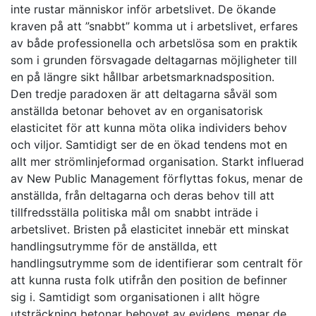
inte rustar människor inför arbetslivet. De ökande
kraven på att ”snabbt” komma ut i arbetslivet, erfares
av både professionella och arbetslösa som en praktik
som i grunden försvagade deltagarnas möjligheter till
en på längre sikt hållbar arbetsmarknadsposition.
Den tredje paradoxen är att deltagarna såväl som
anställda betonar behovet av en organisatorisk
elasticitet för att kunna möta olika individers behov
och viljor. Samtidigt ser de en ökad tendens mot en
allt mer strömlinjeformad organisation. Starkt influerad
av New Public Management förflyttas fokus, menar de
anställda, från deltagarna och deras behov till att
tillfredsställa politiska mål om snabbt inträde i
arbetslivet. Bristen på elasticitet innebär ett minskat
handlingsutrymme för de anställda, ett
handlingsutrymme som de identifierar som centralt för
att kunna rusta folk utifrån den position de befinner
sig i. Samtidigt som organisationen i allt högre
utsträckning betonar behovet av evidens, menar de