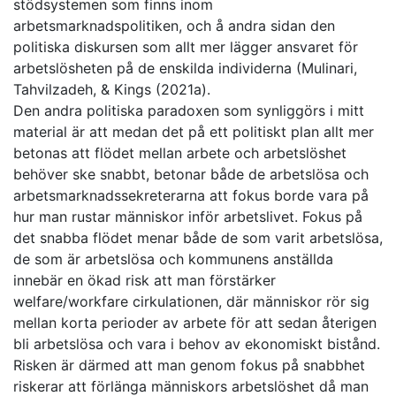
stödsystemen som finns inom
arbetsmarknadspolitiken, och å andra sidan den
politiska diskursen som allt mer lägger ansvaret för
arbetslösheten på de enskilda individerna (Mulinari,
Tahvilzadeh, & Kings (2021a).
Den andra politiska paradoxen som synliggörs i mitt
material är att medan det på ett politiskt plan allt mer
betonas att flödet mellan arbete och arbetslöshet
behöver ske snabbt, betonar både de arbetslösa och
arbetsmarknadssekreterarna att fokus borde vara på
hur man rustar människor inför arbetslivet. Fokus på
det snabba flödet menar både de som varit arbetslösa,
de som är arbetslösa och kommunens anställda
innebär en ökad risk att man förstärker
welfare/workfare cirkulationen, där människor rör sig
mellan korta perioder av arbete för att sedan återigen
bli arbetslösa och vara i behov av ekonomiskt bistånd.
Risken är därmed att man genom fokus på snabbhet
riskerar att förlänga människors arbetslöshet då man