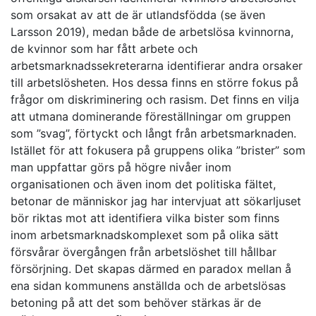
som orsakat av att de är utlandsfödda (se även
Larsson 2019), medan både de arbetslösa kvinnorna,
de kvinnor som har fått arbete och
arbetsmarknadssekreterarna identifierar andra orsaker
till arbetslösheten. Hos dessa finns en större fokus på
frågor om diskriminering och rasism. Det finns en vilja
att utmana dominerande föreställningar om gruppen
som ”svag”, förtyckt och långt från arbetsmarknaden.
Istället för att fokusera på gruppens olika ”brister” som
man uppfattar görs på högre nivåer inom
organisationen och även inom det politiska fältet,
betonar de människor jag har intervjuat att sökarljuset
bör riktas mot att identifiera vilka bister som finns
inom arbetsmarknadskomplexet som på olika sätt
försvårar övergången från arbetslöshet till hållbar
försörjning. Det skapas därmed en paradox mellan å
ena sidan kommunens anställda och de arbetslösas
betoning på att det som behöver stärkas är de