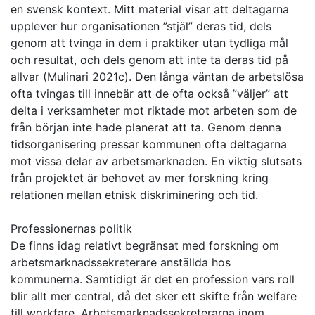
en svensk kontext. Mitt material visar att deltagarna
upplever hur organisationen ”stjäl” deras tid, dels
genom att tvinga in dem i praktiker utan tydliga mål
och resultat, och dels genom att inte ta deras tid på
allvar (Mulinari 2021c). Den långa väntan de arbetslösa
ofta tvingas till innebär att de ofta också ”väljer” att
delta i verksamheter mot riktade mot arbeten som de
från början inte hade planerat att ta. Genom denna
tidsorganisering pressar kommunen ofta deltagarna
mot vissa delar av arbetsmarknaden. En viktig slutsats
från projektet är behovet av mer forskning kring
relationen mellan etnisk diskriminering och tid.
Professionernas politik
De finns idag relativt begränsat med forskning om
arbetsmarknadssekreterare anställda hos
kommunerna. Samtidigt är det en profession vars roll
blir allt mer central, då det sker ett skifte från welfare
till workfare. Arbetsmarknadssekreterarna inom