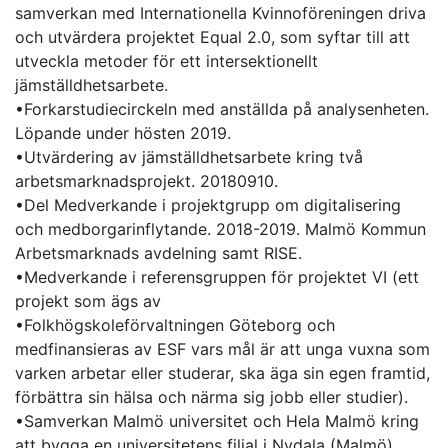
samverkan med Internationella Kvinnoföreningen driva
och utvärdera projektet Equal 2.0, som syftar till att
utveckla metoder för ett intersektionellt
jämställdhetsarbete.
•Forkarstudiecirckeln med anställda på analysenheten.
Löpande under hösten 2019.
•Utvärdering av jämställdhetsarbete kring två
arbetsmarknadsprojekt. 20180910.
•Del Medverkande i projektgrupp om digitalisering
och medborgarinflytande. 2018-2019. Malmö Kommun
Arbetsmarknads avdelning samt RISE.
•Medverkande i referensgruppen för projektet VI (ett
projekt som ägs av
•Folkhögskoleförvaltningen Göteborg och
medfinansieras av ESF vars mål är att unga vuxna som
varken arbetar eller studerar, ska äga sin egen framtid,
förbättra sin hälsa och närma sig jobb eller studier).
•Samverkan Malmö universitet och Hela Malmö kring
att bygga en universitetens filial i Nydala (Malmö)