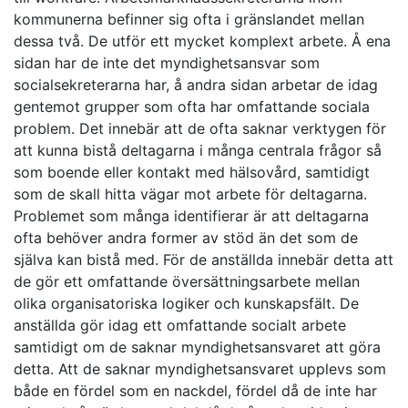
kommunerna befinner sig ofta i gränslandet mellan
dessa två. De utför ett mycket komplext arbete. Å ena
sidan har de inte det myndighetsansvar som
socialsekreterarna har, å andra sidan arbetar de idag
gentemot grupper som ofta har omfattande sociala
problem. Det innebär att de ofta saknar verktygen för
att kunna bistå deltagarna i många centrala frågor så
som boende eller kontakt med hälsovård, samtidigt
som de skall hitta vägar mot arbete för deltagarna.
Problemet som många identifierar är att deltagarna
ofta behöver andra former av stöd än det som de
själva kan bistå med. För de anställda innebär detta att
de gör ett omfattande översättningsarbete mellan
olika organisatoriska logiker och kunskapsfält. De
anställda gör idag ett omfattande socialt arbete
samtidigt om de saknar myndighetsansvaret att göra
detta. Att de saknar myndighetsansvaret upplevs som
både en fördel som en nackdel, fördel då de inte har