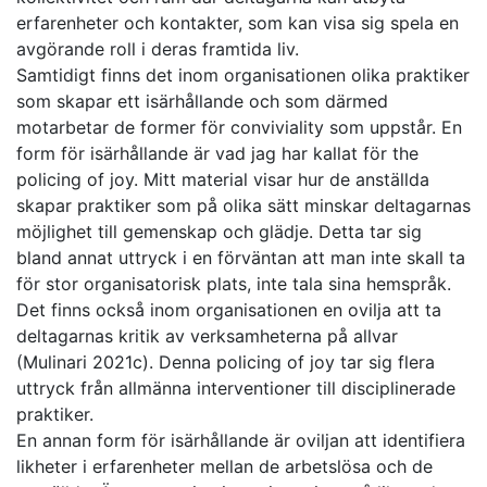
erfarenheter och kontakter, som kan visa sig spela en
avgörande roll i deras framtida liv.
Samtidigt finns det inom organisationen olika praktiker
som skapar ett isärhållande och som därmed
motarbetar de former för conviviality som uppstår. En
form för isärhållande är vad jag har kallat för the
policing of joy. Mitt material visar hur de anställda
skapar praktiker som på olika sätt minskar deltagarnas
möjlighet till gemenskap och glädje. Detta tar sig
bland annat uttryck i en förväntan att man inte skall ta
för stor organisatorisk plats, inte tala sina hemspråk.
Det finns också inom organisationen en ovilja att ta
deltagarnas kritik av verksamheterna på allvar
(Mulinari 2021c). Denna policing of joy tar sig flera
uttryck från allmänna interventioner till disciplinerade
praktiker.
En annan form för isärhållande är oviljan att identifiera
likheter i erfarenheter mellan de arbetslösa och de