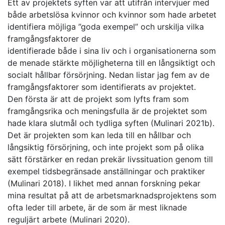
Ett av projektets syften var att utifrån intervjuer med
både arbetslösa kvinnor och kvinnor som hade arbetet
identifiera möjliga ”goda exempel” och urskilja vilka
framgångsfaktorer de
identifierade både i sina liv och i organisationerna som
de menade stärkte möjligheterna till en långsiktigt och
socialt hållbar försörjning. Nedan listar jag fem av de
framgångsfaktorer som identifierats av projektet.
Den första är att de projekt som lyfts fram som
framgångsrika och meningsfulla är de projektet som
hade klara slutmål och tydliga syften (Mulinari 2021b).
Det är projekten som kan leda till en hållbar och
långsiktig försörjning, och inte projekt som på olika
sätt förstärker en redan prekär livssituation genom till
exempel tidsbegränsade anställningar och praktiker
(Mulinari 2018). I likhet med annan forskning pekar
mina resultat på att de arbetsmarknadsprojektens som
ofta leder till arbete, är de som är mest liknade
reguljärt arbete (Mulinari 2020).