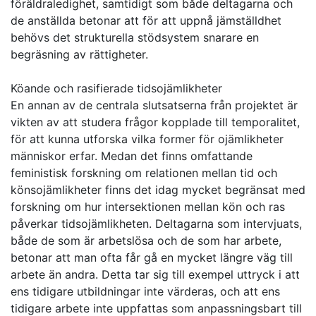
föräldraledighet, samtidigt som både deltagarna och
de anställda betonar att för att uppnå jämställdhet
behövs det strukturella stödsystem snarare en
begräsning av rättigheter.
Köande och rasifierade tidsojämlikheter
En annan av de centrala slutsatserna från projektet är
vikten av att studera frågor kopplade till temporalitet,
för att kunna utforska vilka former för ojämlikheter
människor erfar. Medan det finns omfattande
feministisk forskning om relationen mellan tid och
könsojämlikheter finns det idag mycket begränsat med
forskning om hur intersektionen mellan kön och ras
påverkar tidsojämlikheten. Deltagarna som intervjuats,
både de som är arbetslösa och de som har arbete,
betonar att man ofta får gå en mycket längre väg till
arbete än andra. Detta tar sig till exempel uttryck i att
ens tidigare utbildningar inte värderas, och att ens
tidigare arbete inte uppfattas som anpassningsbart till