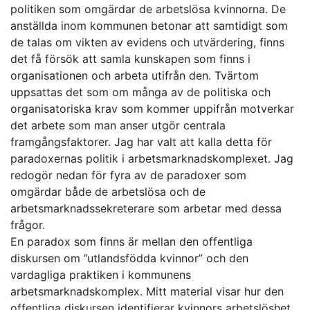
politiken som omgärdar de arbetslösa kvinnorna. De
anställda inom kommunen betonar att samtidigt som
de talas om vikten av evidens och utvärdering, finns
det få försök att samla kunskapen som finns i
organisationen och arbeta utifrån den. Tvärtom
uppsattas det som om många av de politiska och
organisatoriska krav som kommer uppifrån motverkar
det arbete som man anser utgör centrala
framgångsfaktorer. Jag har valt att kalla detta för
paradoxernas politik i arbetsmarknadskomplexet. Jag
redogör nedan för fyra av de paradoxer som
omgärdar både de arbetslösa och de
arbetsmarknadssekreterare som arbetar med dessa
frågor.
En paradox som finns är mellan den offentliga
diskursen om ”utlandsfödda kvinnor” och den
vardagliga praktiken i kommunens
arbetsmarknadskomplex. Mitt material visar hur den
offentliga diskursen identifierar kvinnors arbetslöshet