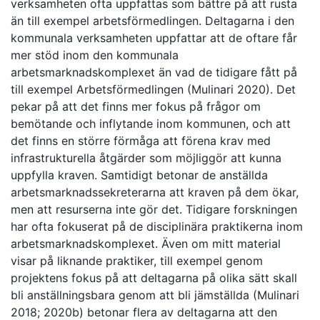
verksamheten ofta uppfattas som bättre på att rusta
än till exempel arbetsförmedlingen. Deltagarna i den
kommunala verksamheten uppfattar att de oftare får
mer stöd inom den kommunala
arbetsmarknadskomplexet än vad de tidigare fått på
till exempel Arbetsförmedlingen (Mulinari 2020). Det
pekar på att det finns mer fokus på frågor om
bemötande och inflytande inom kommunen, och att
det finns en större förmåga att förena krav med
infrastrukturella åtgärder som möjliggör att kunna
uppfylla kraven. Samtidigt betonar de anställda
arbetsmarknadssekreterarna att kraven på dem ökar,
men att resurserna inte gör det. Tidigare forskningen
har ofta fokuserat på de disciplinära praktikerna inom
arbetsmarknadskomplexet. Även om mitt material
visar på liknande praktiker, till exempel genom
projektens fokus på att deltagarna på olika sätt skall
bli anställningsbara genom att bli jämställda (Mulinari
2018; 2020b) betonar flera av deltagarna att den