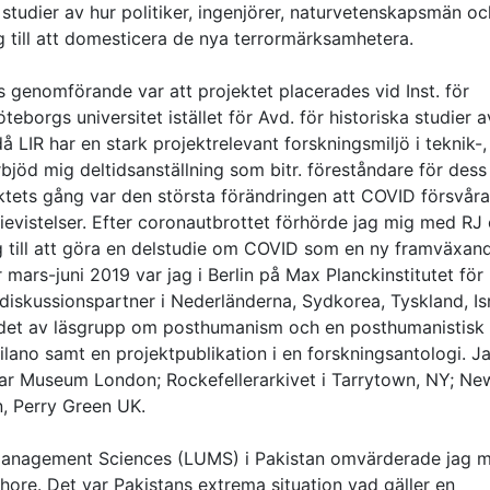
studier av hur politiker, ingenjörer, naturvetenskapsmän oc
till att domesticera de nya terrormärksamhetera.
 genomförande var att projektet placerades vid Inst. för
Göteborgs universitet istället för Avd. för historiska studier a
 LIR har en stark projektrelevant forskningsmiljö i teknik-,
rbjöd mig deltidsanställning som bitr. föreståndare för dess
ktets gång var den största förändringen att COVID försvår
udievistelser. Efter coronautbrottet förhörde jag mig med RJ
ng till att göra en delstudie om COVID som en ny framväxan
 mars-juni 2019 var jag i Berlin på Max Planckinstitutet för
iskussionspartner i Nederländerna, Sydkorea, Tyskland, Isr
andet av läsgrupp om posthumanism och en posthumanistisk
ano samt en projektpublikation i en forskningsantologi. J
War Museum London; Rockefellerarkivet i Tarrytown, NY; Ne
, Perry Green UK.
Management Sciences (LUMS) i Pakistan omvärderade jag mi
 Lahore. Det var Pakistans extrema situation vad gäller en