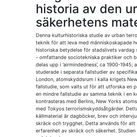
historia av den u
säkerhetens mater
Denna kulturhistoriska studie av urban terr
teknik för att leva med människoskapade ho
historiska betydelse för stadslivets vardag
- omfattande sociotekniska praktiker och b
delas upp i ’airmindedness’, ca 1900-1945; 
studerade i separata fallstudier av specifi
London, atomskyddsrum i kalla krigets New 
fallstudie, som valts ut för att utforska en
en mindre fallstudie av samma teknik i en
kontrasteras med Berlins, New Yorks atoms
med Tokyos terrorismskyddsåtgärder. Detta r
källmaterial är dagböcker, brev och intervju
skräck och trygghet. Detta används för att
erfarenhet av skräck och säkerhet. Studien o