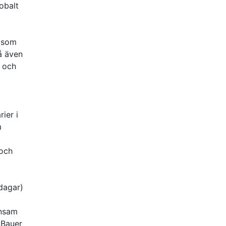
obalt
n som
å även
t och
ier i
m
 och
dagar)
ensam
(Bauer