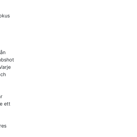
fokus
rån
mbshot
Varje
och
är
e ett
res