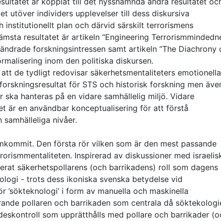
esultatet är kopplat till det nyssnämnda andra resultatet oc
utöver individers upplevelser till dess diskursiva
 institutionellt plan och därvid särskilt terrorismens
msta resultatet är artikeln “Engineering Terrorismmindedn
rändrade forskningsintressen samt artikeln “The Diachrony 
rmalisering inom den politiska diskursen.
 att de tydligt redovisar säkerhetsmentaliteters emotionella
lt forskningsresultat för STS och historisk forskning men äve
r ska hanteras på en vidare samhällelig miljö. Vidare
t är en användbar konceptualisering för att förstå
h samhälleliga nivåer.
framkommit. Den första rör vilken som är den mest passande
rorismmentaliteten. Inspirerad av diskussioner med israeli
erat säkerhetspollarens (och barrikadens) roll som dagens
logi - trots dess ikoniska svenska betydelse vid
ör ’sökteknologi’ i form av manuella och maskinella
farande pollaren och barrikaden som centrala då söktekologi
trädeskontroll som upprätthålls med pollare och barrikader (