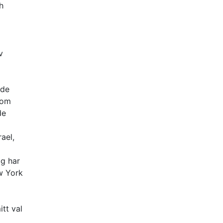
h
v
ade
 om
de
ael,
ag har
w York
tt val