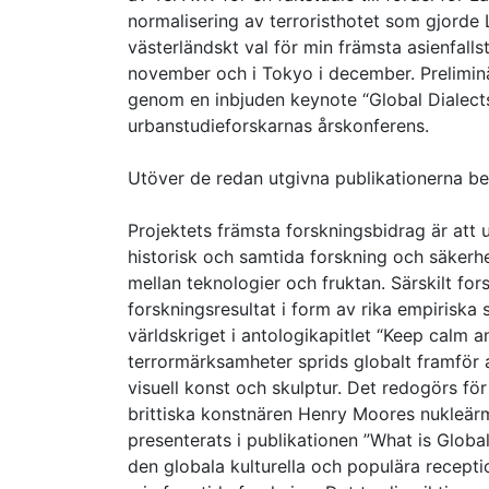
normalisering av terroristhotet som gjorde 
västerländskt val för min främsta asienfall
november och i Tokyo i december. Preliminär
genom en inbjuden keynote “Global Dialect
urbanstudieforskarnas årskonferens.
Utöver de redan utgivna publikationerna befi
Projektets främsta forskningsbidrag är att 
historisk och samtida forskning och säkerh
mellan teknologier och fruktan. Särskilt for
forskningsresultat i form av rika empiriska
världskriget i antologikapitlet “Keep calm a
terrormärksamheter sprids globalt framför a
visuell konst och skulptur. Det redogörs för 
brittiska konstnären Henry Moores nukleär
presenterats i publikationen ”What is Global
den globala kulturella och populära recept