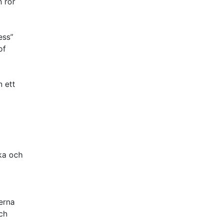
h rör
ess”
of
n ett
ska och
erna
och