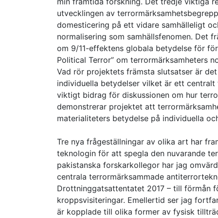
min framtida forskning. Det tredje viktiga r
utvecklingen av terrormärksamhetsbegreppet 
domesticering på ett vidare samhälleligt och
normalisering som samhällsfenomen. Det frä
om 9/11-effektens globala betydelse för fö
Political Terror” om terrormärksamheters no
Vad rör projektets främsta slutsatser är det
individuella betydelser vilket är ett centra
viktigt bidrag för diskussionen om hur terro
demonstrerar projektet att terrormärksamhe
materialiteters betydelse på individuella oc
Tre nya frågeställningar av olika art har 
teknologin för att spegla den nuvarande ter
pakistanska forskarkollegor har jag omvärd
centrala terrormärksammade antiterrortekno
Drottninggatsattentatet 2017 – till förmån f
kroppsvisiteringar. Emellertid ser jag fort
är kopplade till olika former av fysisk till