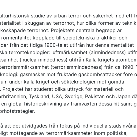
kulturhistorisk studie av urban terror och säkerhet med ett 
terialitet i skuggan av terrorhot, hur olika former av teknik
skoskapade terrorhot. Projektets centrala begrepp är
rrormentalitet kopplade till sociotekniska praktiker och
oder från det tidiga 1900-talet utifrån hur denna mentalitet
ska terrorteknologier: luftmärksamhet (airmindedness) utif
samhet (nuclearmindedness) utifrån Kalla krigets atombo
errorismmärksamhet (terrorismmindedness) från ca 1990. 
teknologi: gasmasker mot fruktade gasbombsattacker före 
rum under kalla kriget och sökteknologier mot gömda
Projektet har studerat olika uttryck för materiell och
torbritannien, Tyskland, USA, Sverige, Pakistan och Japan d
ge en global historieskrivning av framväxten dessa hit samt g
orhotstrategier.
 att det utvidgades från fokus på individuella stadsinvåna
lleligt mottagande av terrormärksamheter inom politiska,