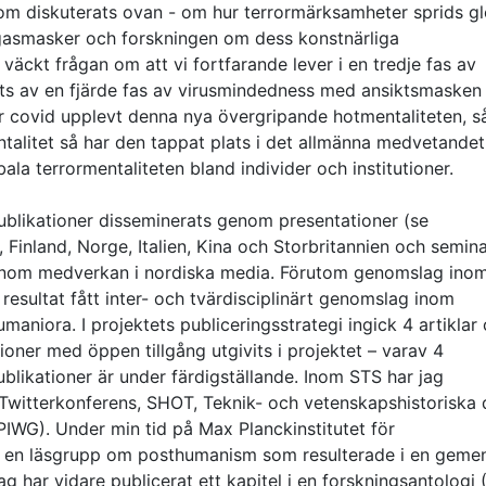
som diskuterats ovan - om hur terrormärksamheter sprids gl
asmasker och forskningen om dess konstnärliga
 väckt frågan om att vi fortfarande lever i en tredje fas av
tts av en fjärde fas av virusmindedness med ansiktsmaske
nder covid upplevt denna nya övergripande hotmentaliteten, s
ntalitet så har den tappat plats i det allmänna medvetande
ala terrormentaliteten bland individer och institutioner.
publikationer disseminerats genom presentationer (se
 Finland, Norge, Italien, Kina och Storbritannien och seminar
genom medverkan i nordiska media. Förutom genomslag ino
resultat fått inter- och tvärdisciplinärt genomslag inom
umaniora. I projektets publiceringsstrategi ingick 4 artiklar
ioner med öppen tillgång utgivits i projektet – varav 4
blikationer är under färdigställande. Inom STS har jag
 Twitterkonferens, SHOT, Teknik- och vetenskapshistoriska 
PIWG). Under min tid på Max Planckinstitutet för
jag en läsgrupp om posthumanism som resulterade i en gem
 har vidare publicerat ett kapitel i en forskningsantologi 