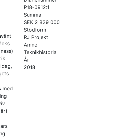
P18-0912:1
Summa
SEK 2 829 000
Stödform
nvänt
RJ Projekt
äcks
Ämne
dness)
Teknikhistoria
rik
År
idag,
2018
gets
rs med
ing
iv
märt
gars
ing