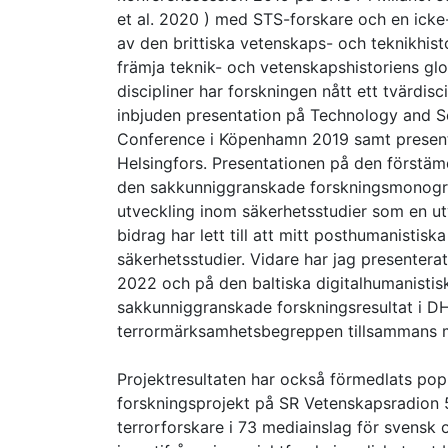
et al. 2020 ) med STS-forskare och en icke-
av den brittiska vetenskaps- och teknikhisto
främja teknik- och vetenskapshistoriens glob
discipliner har forskningen nått ett tvärdis
inbjuden presentation på Technology and Se
Conference i Köpenhamn 2019 samt present
Helsingfors. Presentationen på den förstämda
den sakkunniggranskade forskningsmonografi
utveckling inom säkerhetsstudier som en u
bidrag har lett till att mitt posthumanistisk
säkerhetsstudier. Vidare har jag presenter
2022 och på den baltiska digitalhumanisti
sakkunniggranskade forskningsresultat i 
terrormärksamhetsbegreppen tillsammans m
Projektresultaten har också förmedlats pop
forskningsprojekt på SR Vetenskapsradion 
terrorforskare i 73 mediainslag för svensk o