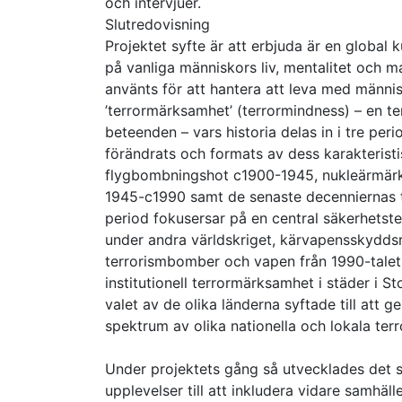
och intervjuer.
Slutredovisning
Projektet syfte är att erbjuda är en global 
på vanliga människors liv, mentalitet och ma
använts för att hantera att leva med männi
’terrormärksamhet’ (terrormindness) – en te
beteenden – vars historia delas in i tre peri
förändrats och formats av dess karakteristi
flygbombningshot c1900-1945, nukleärmärk
1945-c1990 samt de senaste decenniernas t
period fokusersar på en central säkerhets
under andra världskriget, kärvapensskydds
terrorismbomber och vapen från 1990-talet. 
institutionell terrormärksamhet i städer i S
valet av de olika länderna syftade till att 
spektrum av olika nationella och lokala terr
Under projektets gång så utvecklades det så
upplevelser till att inkludera vidare samhä