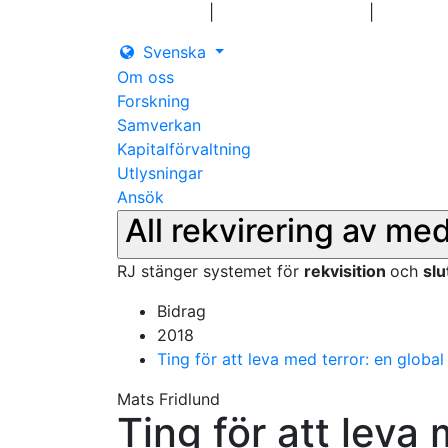
|
|
Logga in
Pressmeddelanden
Kontakt
Svenska
Om oss
Forskning
Samverkan
Kapitalförvaltning
Utlysningar
Ansök
All rekvirering av me
RJ stänger systemet för
rekvisition
och
sl
Bidrag
2018
Ting för att leva med terror: en global
Mats Fridlund
Ting för att leva 