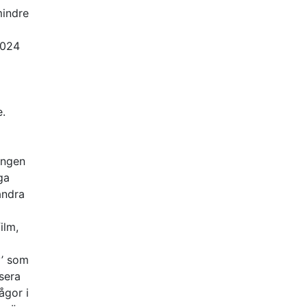
mindre
2024
e.
ingen
ga
andra
ilm,
y’ som
isera
ågor i