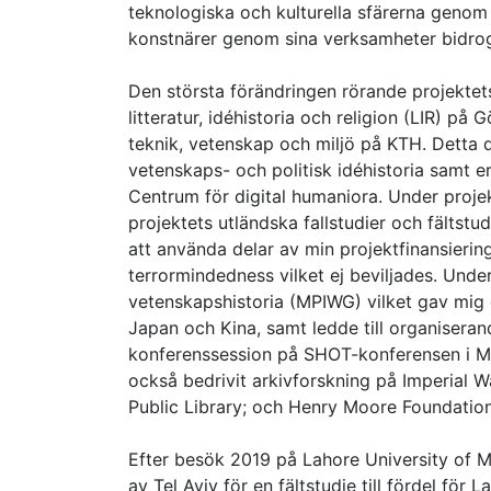
teknologiska och kulturella sfärerna genom 
konstnärer genom sina verksamheter bidrog 
Den största förändringen rörande projektets
litteratur, idéhistoria och religion (LIR) på 
teknik, vetenskap och miljö på KTH. Detta då
vetenskaps- och politisk idéhistoria samt e
Centrum för digital humaniora. Under proje
projektets utländska fallstudier och fältst
att använda delar av min projektfinansieri
terrormindedness vilket ej beviljades. Under
vetenskapshistoria (MPIWG) vilket gav mig d
Japan och Kina, samt ledde till organiser
konferenssession på SHOT-konferensen i Mil
också bedrivit arkivforskning på Imperial 
Public Library; och Henry Moore Foundation
Efter besök 2019 på Lahore University of 
av Tel Aviv för en fältstudie till fördel för