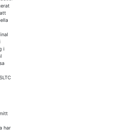
gerat
att
ella
inal
i
g i
l
sa
 SLTC
mitt
a har