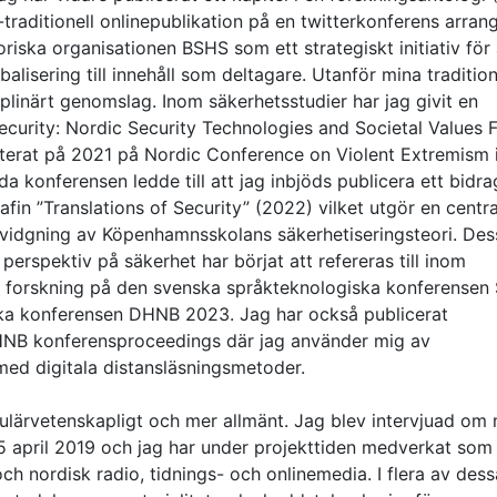
traditionell onlinepublikation på en twitterkonferens arran
riska organisationen BSHS som ett strategiskt initiativ för 
alisering till innehåll som deltagare. Utanför mina tradition
ciplinärt genomslag. Inom säkerhetsstudier har jag givit en
curity: Nordic Security Technologies and Societal Values F
erat på 2021 på Nordic Conference on Violent Extremism 
 konferensen ledde till att jag inbjöds publicera ett bidra
n ”Translations of Security” (2022) vilket utgör en centra
tvidgning av Köpenhamnsskolans säkerhetiseringsteori. Des
a perspektiv på säkerhet har börjat att refereras till inom
at forskning på den svenska språkteknologiska konferensen
ska konferensen DHNB 2023. Jag har också publicerat
DHNB konferensproceedings där jag använder mig av
ed digitala distansläsningsmetoder.
ulärvetenskapligt och mer allmänt. Jag blev intervjuad om 
5 april 2019 och jag har under projekttiden medverkat som
ch nordisk radio, tidnings- och onlinemedia. I flera av dess