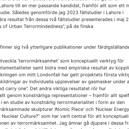
Lahore till en mer passande kandidat, framför allt som ett 
studie. Således genomförde jag 2023 fältstudier i Lahore i
a resultat från dessa två fältstudier presenterades i maj 
s of Urban Terrormindedness”, på de finska
nner sig två ytterligare publikationer under färdigställand
utveckla ’terrormärksamhet’ som konceptuellt verktyg för
etsmentaliteter samt bidra med empiriska resultat av koppl
skningen om mitt Londonfall har gett projektets första vikti
 skildringar av individuella upplevelser av gasmasker under 
nd carry one”. Det andra viktiga resultatet rör hur
llt genom konstnärliga representationer – framför allt spelf
i en studie av konstnärlig terrormaterialitet i form av den
märksammade skulpturer ’Atomic Piece’ och ’Nuclear Energ
 Nuclear Culture?” som har varit central för att konceptual
ionen av terrormärksamhet. Jag ämnar gå djupare i dessa fr