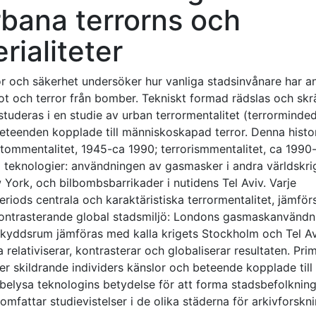
rbana terrorns och
ialiteter
or och säkerhet undersöker hur vanliga stadsinvånare har a
t och terror från bomber. Tekniskt formad rädslas och skr
 studeras i en studie av urban terrormentalitet (terrorminde
eteenden kopplade till människoskapad terror. Denna histo
atommentalitet, 1945-ca 1990; terrorismmentalitet, ca 1990-
ka teknologier: användningen av gasmasker i andra världskri
York, och bilbombsbarrikader i nutidens Tel Aviv. Varje
 periods centrala och karaktäristiska terrormentalitet, jämfö
 kontrasterande global stadsmiljö: Londons gasmaskanvändn
kyddsrum jämföras med kalla krigets Stockholm och Tel Av
elativiserar, kontrasterar och globaliserar resultaten. Pri
er skildrande individers känslor och beteende kopplade till
 belysa teknologins betydelse för att forma stadsbefolknin
mfattar studievistelser i de olika städerna för arkivforskn