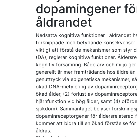
dopamingener för 
åldrandet
Nedsatta kognitiva funktioner i åldrandet h
förknippade med betydande konsekvenser fö
viktigt att förstå de mekanismer som styr d
(DA), reglerar kognitiva funktioner. Åldersr
kognitiv försämring. Både arv och miljö ger u
generellt är mer framträdande hos äldre än h
genuttryck via epigenetiska mekanismer, s
ökad DNA-metylering av dopaminreceptorgen
ökad ålder, (2) förlust av dopaminreceptore
hjärnfunktion vid hög ålder, samt (4) ofördela
sjukdom). Sammantaget belyser forskning
dopaminreceptorgener för åldersrelaterad 
kommer att bidra till en ökad förståelse fö
åldras.