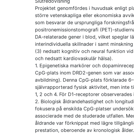
Slutredovisning
Projektet genomfördes i huvudsak enligt pl
större vetenskapliga eller ekonomiska avvike
som besvarar de ursprungliga forskningsfråg
positronemissionstomografi (PET)-studier
DA-relaterade gener i blod, vilket speglar l
interindividuella skillnader i samt minsknin
(3) nedsatt kognitiv och neural funktion vid
och nedsatt kardiovaskulär hälsa).
1. Epigenetiska markörer och dopaminrecepto
CpG-plats inom DRD2-genen som var associe
avbildning). Denna CpG-plats förklarade 6–
självrapporterad fysisk aktivitet, men inte 
1, 2 och 4. För D1-receptorer observerade
2. Biologisk åldrandehastighet och longitudi
fokusera på enskilda CpG-platser undersök
associerade med de studerade utfallen. Med
åldrande var förknippat med lägre tillgäng
prestation, oberoende av kronologisk ålder. 