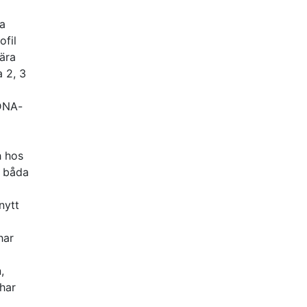
ta
ofil
lära
a 2, 3
 DNA-
h hos
i båda
nytt
har
,
 har