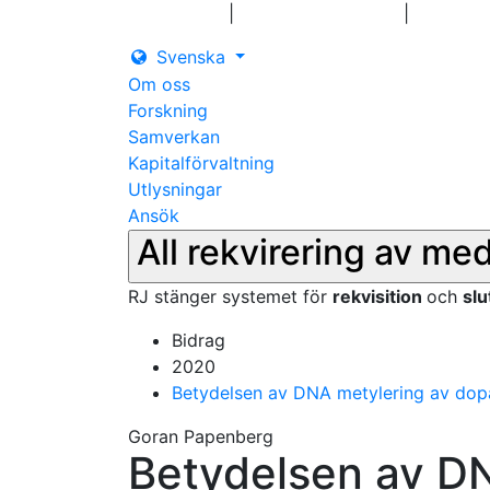
|
|
Logga in
Pressmeddelanden
Kontakt
Svenska
Om oss
Forskning
Samverkan
Kapitalförvaltning
Utlysningar
Ansök
All rekvirering av me
RJ stänger systemet för
rekvisition
och
sl
Bidrag
2020
Betydelsen av DNA metylering av dopa
Goran Papenberg
Betydelsen av DN