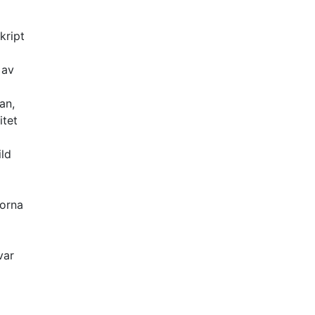
kript
 av
an,
itet
ild
gorna
var