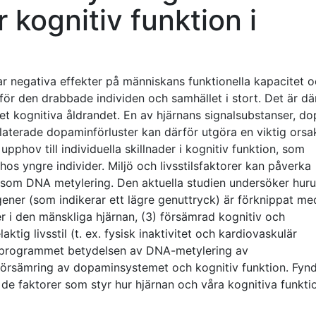
kognitiv funktion i
ar negativa effekter på människans funktionella kapacitet o
r den drabbade individen och samhället i stort. Det är dä
et kognitiva åldrandet. En av hjärnans signalsubstanser, d
elaterade dopaminförluster kan därför utgöra en viktig orsak 
pphov till individuella skillnader i kognitiv funktion, som
os yngre individer. Miljö och livsstilsfaktorer kan påverka
åsom DNA metylering. Den aktuella studien undersöker hur
er (som indikerar ett lägre genuttryck) är förknippat med
r i den mänskliga hjärnan, (3) försämrad kognitiv och
ktig livsstil (t. ex. fysisk inaktivitet och kardiovaskulär
sprogrammet betydelsen av DNA-metylering av
försämring av dopaminsystemet och kognitiv funktion. Fyn
r de faktorer som styr hur hjärnan och våra kognitiva funkti