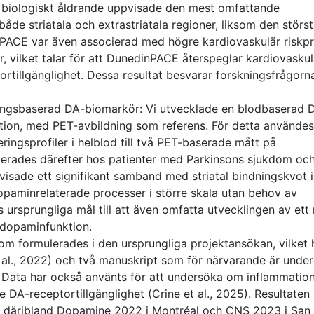
 biologiskt åldrande uppvisade den mest omfattande
åde striatala och extrastriatala regioner, liksom den störs
PACE var även associerad med högre kardiovaskulär riskpr
, vilket talar för att DunedinPACE återspeglar kardiovasku
ortillgänglighet. Dessa resultat besvarar forskningsfrågorn
eringsbaserad DA-biomarkör: Vi utvecklade en blodbaserad
tion, med PET-avbildning som referens. För detta användes
eringsprofiler i helblod till två PET-baserade mått på
erades därefter hos patienter med Parkinsons sjukdom oc
 visade ett signifikant samband med striatal bindningskvot 
paminrelaterade processer i större skala utan behov av
 ursprungliga mål till att även omfatta utvecklingen av ett 
å dopaminfunktion.
om formulerades i den ursprungliga projektansökan, vilket 
 et al., 2022) och två manuskript som för närvarande är under
). Data har också använts för att undersöka om inflammation
 DA-receptortillgänglighet (Crine et al., 2025). Resultaten
r, däribland Dopamine 2022 i Montréal och CNS 2023 i San