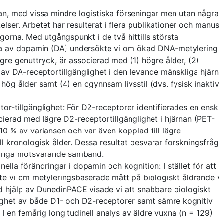
an, med vissa mindre logistiska förseningar men utan några
lser. Arbetet har resulterat i flera publikationer och manus
orna. Med utgångspunkt i de två hittills största
na av dopamin (DA) undersökte vi om ökad DNA-metylering
ägre genuttryck, är associerad med (1) högre ålder, (2)
g av DA-receptortillgänglighet i den levande mänskliga hjärn
 hög ålder samt (4) en ogynnsam livsstil (dvs. fysisk inaktiv
r-tillgänglighet: För D2-receptorer identifierades en ensk
rad med lägre D2-receptortillgänglighet i hjärnan (PET-
10 % av variansen och var även kopplad till lägre
till kronologisk ålder. Dessa resultat besvarar forskningsfrå
s inga motsvarande samband.
nella förändringar i dopamin och kognition: I stället för att
te vi om metyleringsbaserade mått på biologiskt åldrande 
 hjälp av DunedinPACE visade vi att snabbare biologiskt
lighet av både D1- och D2-receptorer samt sämre kognitiv
I en femårig longitudinell analys av äldre vuxna (n = 129)