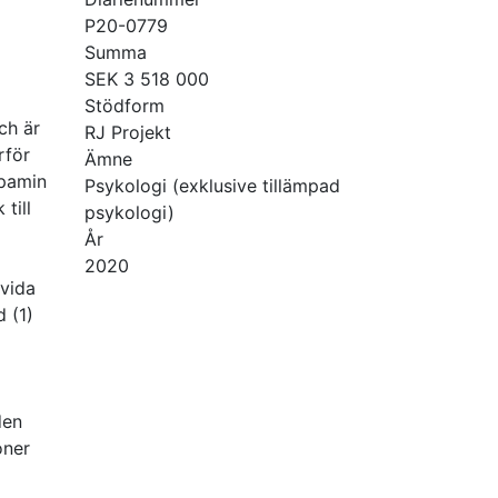
P20-0779
Summa
SEK 3 518 000
Stödform
ch är
RJ Projekt
rför
Ämne
opamin
Psykologi (exklusive tillämpad
till
psykologi)
År
2020
uvida
 (1)
den
oner