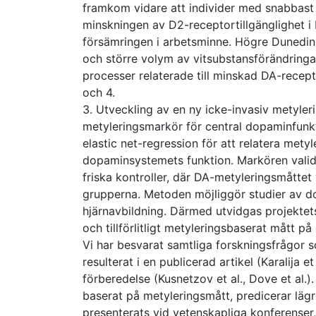
framkom vidare att individer med snabbast
minskningen av D2-receptortillgänglighet i b
försämringen i arbetsminne. Högre Dunedin
och större volym av vitsubstansförändringar
processer relaterade till minskad DA-recept
och 4.
3. Utveckling av en ny icke-invasiv metyl
metyleringsmarkör för central dopaminfunk
elastic net-regression för att relatera metyl
dopaminsystemets funktion. Markören valid
friska kontroller, där DA-metyleringsmåttet
grupperna. Metoden möjliggör studier av do
hjärnavbildning. Därmed utvidgas projektets
och tillförlitligt metyleringsbaserat mått p
Vi har besvarat samtliga forskningsfrågor s
resulterat i en publicerad artikel (Karalija
förberedelse (Kusnetzov et al., Dove et al.
baserat på metyleringsmått, predicerar lägre
presenterats vid vetenskapliga konferense