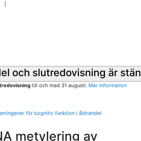
|
del och slutredovisning är stän
utredovisning
till och med 31 augusti.
Mer information
mingener för kognitiv funktion i åldrandet
A metylering av