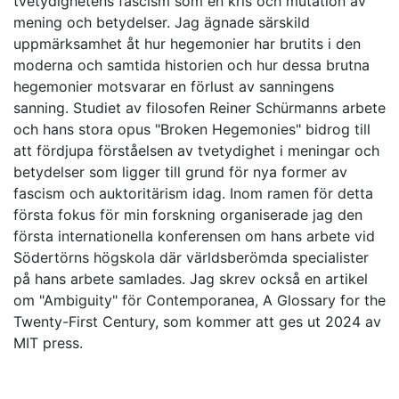
tvetydighetens fascism som en kris och mutation av
mening och betydelser. Jag ägnade särskild
uppmärksamhet åt hur hegemonier har brutits i den
moderna och samtida historien och hur dessa brutna
hegemonier motsvarar en förlust av sanningens
sanning. Studiet av filosofen Reiner Schürmanns arbete
och hans stora opus "Broken Hegemonies" bidrog till
att fördjupa förståelsen av tvetydighet i meningar och
betydelser som ligger till grund för nya former av
fascism och auktoritärism idag. Inom ramen för detta
första fokus för min forskning organiserade jag den
första internationella konferensen om hans arbete vid
Södertörns högskola där världsberömda specialister
på hans arbete samlades. Jag skrev också en artikel
om "Ambiguity" för Contemporanea, A Glossary for the
Twenty-First Century, som kommer att ges ut 2024 av
MIT press.