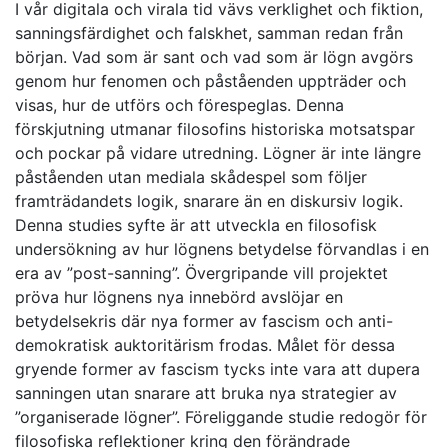
I vår digitala och virala tid vävs verklighet och fiktion,
sanningsfärdighet och falskhet, samman redan från
början. Vad som är sant och vad som är lögn avgörs
genom hur fenomen och påståenden uppträder och
visas, hur de utförs och förespeglas. Denna
förskjutning utmanar filosofins historiska motsatspar
och pockar på vidare utredning. Lögner är inte längre
påståenden utan mediala skådespel som följer
framträdandets logik, snarare än en diskursiv logik.
Denna studies syfte är att utveckla en filosofisk
undersökning av hur lögnens betydelse förvandlas i en
era av ”post-sanning”. Övergripande vill projektet
pröva hur lögnens nya innebörd avslöjar en
betydelsekris där nya former av fascism och anti-
demokratisk auktoritärism frodas. Målet för dessa
gryende former av fascism tycks inte vara att dupera
sanningen utan snarare att bruka nya strategier av
”organiserade lögner”. Föreliggande studie redogör för
filosofiska reflektioner kring den förändrade