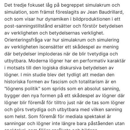
Det tredje fokuset låg på begreppet simulakrum och
simulation, som främst föreslagits av Jean Baudrillard,
och som visar hur dynamiken i bildproduktionen i ett
post-sanningstillstånd ersätter och förstör betydelsen
av verkligheten och betydelsernas verklighet.
Orienteringsfråga var hur simulakrum och simulering
av verkligheten iscensätter ett skådespel av mening
där betydelser imploderas när de blir tvetydiga och
utbytbara. Moderna lögner har en performativ karaktär
i motsats till den logiska diskursiva betydelsen av
lögner. I min studie blev det tydligt att medan den
historiska formen av fascism och totalitarism är en
"lögnens politik" som sprids som en absolut sanning,
bygger den nya formen på ett skådespel av lögner där
lögner blir föremål för tilltro just när de tas som lögner
och görs tvetydiga och utbytbara med vilken sanning
som helst. Som föremål för mediala spektakel är
sanningar och lögner inte längre bara påståenden utan