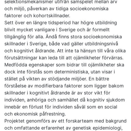
selektionsmekanismer utifrån samspelet mellan arv
och miljö, påverkan av tidiga socioekonomiska
faktorer och kohortskillnader.
Sett över en längre tidsperiod har högre utbildning
blivit mycket vanligare i Sverige och är formellt
tillgänglig för alla. Ändå finns stora socioekonomiska
skillnader i Sverige, både vad gäller utbildningsnivå
och kognitivt åldrande. Att inte ta hänsyn till våra olika
förutsättningar kan leda till att ojämlikheter förvärras.
Medfödda egenskaper som bidrar till ojämlikheter ska
dock inte förstås som deterministiska, utan visar i
stället på vikten av stödjande miljöer. En bättre
förståelse av modifierbara faktorer som ligger bakom
skillnader i kognitivt åldrande är av stor vikt för
individen, anhöriga och samhället då kognitiv sjukdom
innebär en förlust för individen såväl som en social
och ekonomisk påfrestning.
Projektet genomförs av ett forskarteam med bakgrund
och omfattande erfarenhet av genetisk epidemiologi,