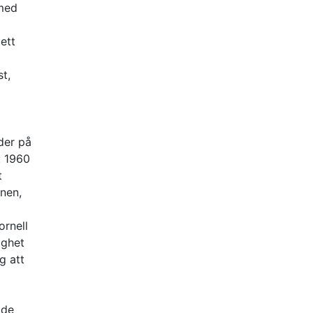
rmed
 ett
t,
der på
: 1960
t
onen,
ornell
ighet
g att
ade