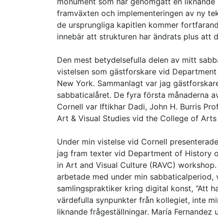
monument som har genomgått en liknande p
framväxten och implementeringen av ny tek
de ursprungliga kapitlen kommer fortfarand
innebär att strukturen har ändrats plus att 
Den mest betydelsefulla delen av mitt sabb
vistelsen som gästforskare vid Department of
New York. Sammanlagt var jag gästforskare 
sabbaticalåret. De fyra första månaderna av
Cornell var Iftikhar Dadi, John H. Burris Pr
Art & Visual Studies vid the College of Art
Under min vistelse vid Cornell presenterade
jag fram texter vid Department of History 
in Art and Visual Culture (RAVC) workshop. 
arbetade med under min sabbaticalperiod, v
samlingspraktiker kring digital konst, “Att 
värdefulla synpunkter från kollegiet, inte
liknande frågeställningar. María Fernande