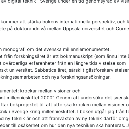
 av digital teknik i Sverige under en tid genomsyrad av vis
y kommer att stärka bokens internationella perspektiv, och 
bete på doktorandnivå mellan Uppsala universitet och Corne
 en monografi om det svenska millenniemonumentet,
t från forskningsåret är ett bokmanuskript (som ännu inte 
mt ovärderliga erfarenheter från en längre tids vistelse som
kt universitet. Sabbaticalåret, särskilt gästforskarvistelsen
forskningssamarbeten och nya forskningsansökningar.
kumentet: krockar mellan visioner och
e runt millennieskiftet 2000”. Genom att undersöka det svensk
ar bokprojektet till att utforska krocken mellan visioner 
knik i Sverige kring millennieskiftet. I boken utgår jag från 
ad ny teknik är och att framväxten av ny teknik därför omg
ur leder till osäkerhet om hur den nya tekniken ska hanteras. 