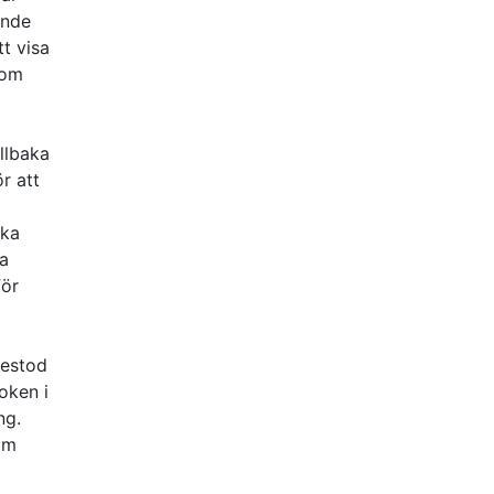
ande
tt visa
som
llbaka
r att
ska
 a
för
bestod
oken i
ng.
om