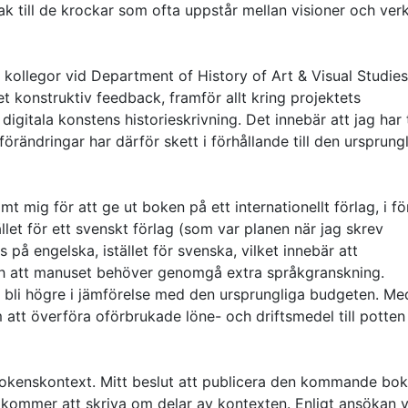
ak till de krockar som ofta uppstår mellan visioner och verk
 kollegor vid Department of History of Art & Visual Studie
t konstruktiv feedback, framför allt kring projektets
 digitala konstens historieskrivning. Det innebär att jag har
förändringar har därför skett i förhållande till den ursprung
t mig för att ge ut boken på ett internationellt förlag, i fö
ället för ett svenskt förlag (som var planen när jag skrev
å engelska, istället för svenska, vilket innebär att
ch att manuset behöver genomgå extra språkgranskning.
bli högre i jämförelse med den ursprungliga budgeten. Me
att överföra oförbrukade löne- och driftsmedel till potten
bokenskontext. Mitt beslut att publicera den kommande bo
ag kommer att skriva om delar av kontexten. Enligt ansökan 