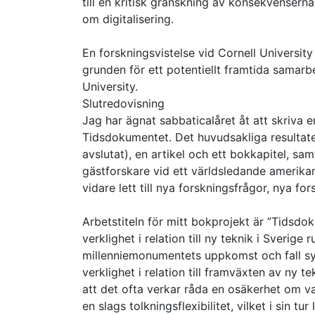
till en kritisk granskning av konsekvenserna
om digitalisering.
En forskningsvistelse vid Cornell Universit
grunden för ett potentiellt framtida samar
University.
Slutredovisning
Jag har ägnat sabbaticalåret åt att skriva
Tidsdokumentet. Det huvudsakliga resultate
avslutat), en artikel och ett bokkapitel, sa
gästforskare vid ett världsledande amerikans
vidare lett till nya forskningsfrågor, nya 
Arbetstiteln för mitt bokprojekt är ”Tidsdo
verklighet i relation till ny teknik i Sverig
millenniemonumentets uppkomst och fall syft
verklighet i relation till framväxten av ny te
att det ofta verkar råda en osäkerhet om v
en slags tolkningsflexibilitet, vilket i sin t