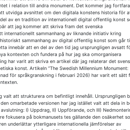
tet i relation till andra monument. Det kommer jag fortfar
t utvidga avsnittet om den digitala konstens historia för a
l av en tradition av internationell digital offentlig konst 
nnebär att jag kommer att skriva fram det svenska
 internationellt sammanhang av liknande initiativ kring
thistoriskt sammanhang av digital offentlig konst som går ti
Detta innebär att en del av den tid jag ursprungligen avsatt fö
n nya kontexten och fundera på hur jag ska omorganisera
g har varit att skriva en artikel där jag relaterar det sven
netiska konst. Artikeln ”The Swedish Millennium Monument:
nad för språkgranskning i februari 2026) har varit ett sätt 
ontexten.
 valt att strukturera om befintligt innehåll. Ursprungligen 
 den omarbetade versionen har jag istället valt att dela in b
 avslutning: I) Uppdrag, II) Uppförande, och III) Nedmonteri
gare fokusera på bokmanusets tes gällande den osäkerhet s
en underlättar ytterligare internationella jämförelser av