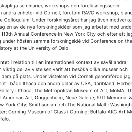
nskapliga seminarier, workshops och föreläsningsserier
ch andra enheter vid Cornell, förutom RAVC workshop, blan
ure Colloquium. Under forskningsåret har jag även medverka
jag en av de nya forskningsidéer som jag arbetat med unde
 113th Annual Conference in New York City och efter att ja
jag under hösten samma forskningsidé vid Conference on the
story at the University of Oslo.
et i relation till en internationell kontext av såväl andra
 viktig del av vistelsen varit att besöka olika museer och
 dem på plats. Under vistelsen vid Cornell genomförde jag
t i både Ithaca och andra delar av USA, däribland: Herber
llery i Ithaca; The Metropolitan Museum of Art, MoMA: T
American Art, Guggenheim, Neue Galerie, 9/11 Memorial &
ew York City; Smithsonian och The National Mall i Washingt
r; Corning Museum of Glass i Corning; Buffalo AKG Art 
falo.