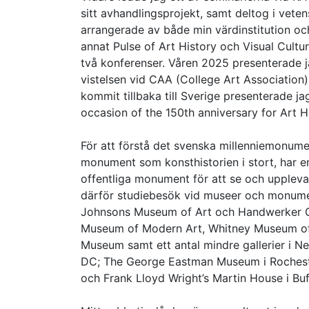
sitt avhandlingsprojekt, samt deltog i vete
arrangerade av både min värdinstitution o
annat Pulse of Art History och Visual Cult
två konferenser. Våren 2025 presenterade 
vistelsen vid CAA (College Art Association)
kommit tillbaka till Sverige presenterade 
occasion of the 150th anniversary for Art Hi
För att förstå det svenska millenniemonument
monument som konsthistorien i stort, har en
offentliga monument för att se och uppleva
därför studiebesök vid museer och monumen
Johnsons Museum of Art och Handwerker Ga
Museum of Modern Art, Whitney Museum of 
Museum samt ett antal mindre gallerier i N
DC; The George Eastman Museum i Rocheste
och Frank Lloyd Wright’s Martin House i Buf