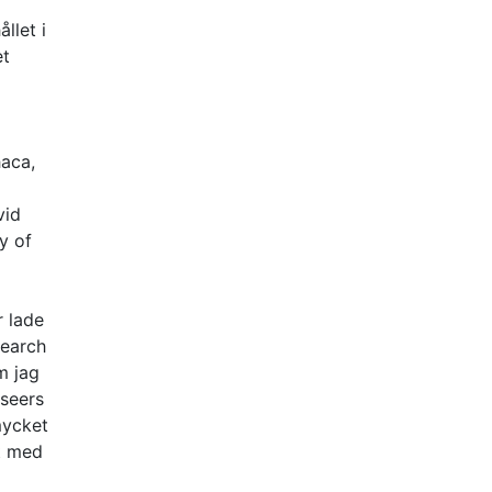
llet i
et
haca,
vid
y of
r lade
search
m jag
useers
mycket
at med