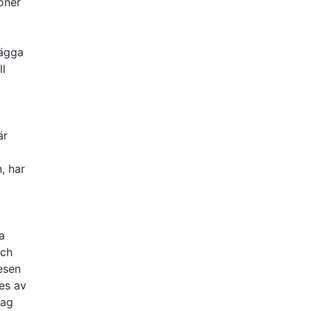
ioner
lägga
ll
är
, har
a
och
tesen
es av
Jag