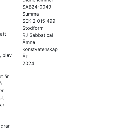
SAB24-0049
Summa
SEK 2 015 499
Stödform
att
RJ Sabbatical
Ämne
v
Konstvetenskap
, blev
År
2024
t är
å
er
t,
ar
idrar