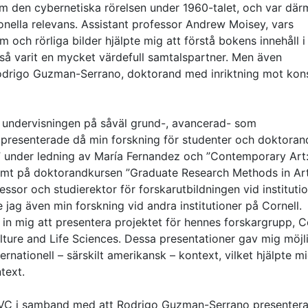
 den cybernetiska rörelsen under 1960-talet, och var dä
ionella relevans. Assistant professor Andrew Moisey, vars
lm och rörliga bilder hjälpte mig att förstå bokens innehåll i
kså varit en mycket värdefull samtalspartner. Men även
 Rodrigo Guzman-Serrano, doktorand med inriktning mot kons
ta i undervisningen på såväl grund-, avancerad- som
ch presenterade då min forskning för studenter och doktoran
t” under ledning av María Fernandez och ”Contemporary Art
 samt på doktorandkursen ”Graduate Research Methods in Ar
ssor och studierektor för forskarutbildningen vid instituti
jag även min forskning vid andra institutioner på Cornell.
n mig att presentera projektet för hennes forskargrupp, C
ulture and Life Sciences. Dessa presentationer gav mig möjl
nternationell – särskilt amerikansk – kontext, vilket hjälpte mi
text.
RAVC i samband med att Rodrigo Guzman-Serrano presenter