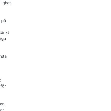
lighet
s på
 tänkt
liga
rsta
d
 för
ken
var