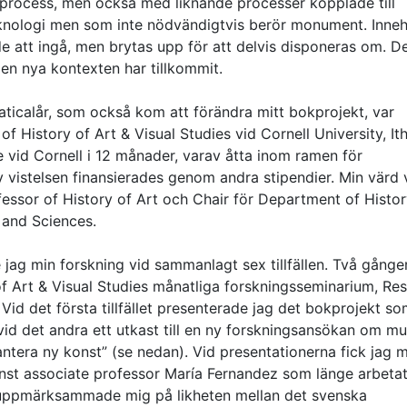
rocess, men också med liknande processer kopplade till
nologi men som inte nödvändigtvis berör monument. Innehå
e att ingå, men brytas upp för att delvis disponeras om. D
den nya kontexten har tillkommit.
aticalår, som också kom att förändra mitt bokprojekt, var
 History of Art & Visual Studies vid Cornell University, It
vid Cornell i 12 månader, varav åtta inom ramen för
 vistelsen finansierades genom andra stipendier. Min värd 
ofessor of History of Art och Chair för Department of Histor
s and Sciences.
 jag min forskning vid sammanlagt sex tillfällen. Två gånge
of Art & Visual Studies månatliga forskningsseminarium, Re
Vid det första tillfället presenterade jag det bokprojekt so
id det andra ett utkast till en ny forskningsansökan om m
hantera ny konst” (se nedan). Vid presentationerna fick jag 
 minst associate professor María Fernandez som länge arbet
z uppmärksammade mig på likheten mellan det svenska