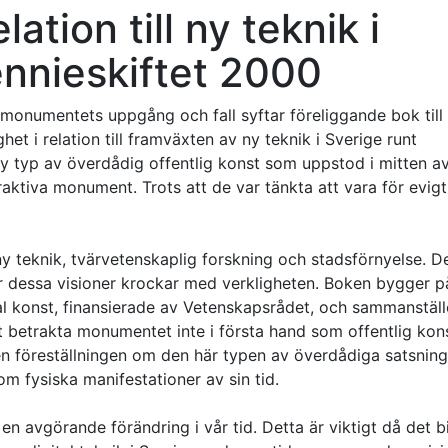
lation till ny teknik i
ennieskiftet 2000
onumentets uppgång och fall syftar föreliggande bok till 
et i relation till framväxten av ny teknik i Sverige runt
 ny typ av överdådig offentlig konst som uppstod i mitten a
aktiva monument. Trots att de var tänkta att vara för evigt
y teknik, tvärvetenskaplig forskning och stadsförnyelse. De
 dessa visioner krockar med verkligheten. Boken bygger p
tal konst, finansierade av Vetenskapsrådet, och sammanställ
t betrakta monumentet inte i första hand som offentlig kons
n föreställningen om den här typen av överdådiga satsning
m fysiska manifestationer av sin tid.
n avgörande förändring i vår tid. Detta är viktigt då det b