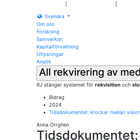
|
|
Logga in
Pressmeddelanden
Kontakt
Svenska
Om oss
Forskning
Samverkan
Kapitalförvaltning
Utlysningar
Ansök
All rekvirering av me
RJ stänger systemet för
rekvisition
och
sl
Bidrag
2024
Tidsdokumentet: krockar mellan visioner
Anna Orrghen
Tidsdokumentet: 