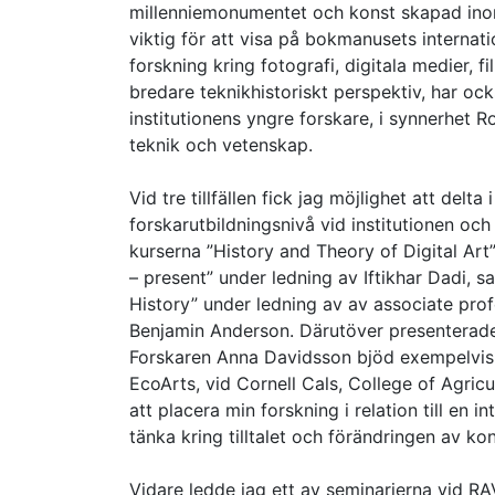
millenniemonumentet och konst skapad inom
viktig för att visa på bokmanusets internat
forskning kring fotografi, digitala medier, fi
bredare teknikhistoriskt perspektiv, har oc
institutionens yngre forskare, i synnerhet
teknik och vetenskap.
Vid tre tillfällen fick jag möjlighet att del
forskarutbildningsnivå vid institutionen o
kurserna ”History and Theory of Digital Ar
– present” under ledning av Iftikhar Dadi,
History” under ledning av av associate profe
Benjamin Anderson. Därutöver presenterade 
Forskaren Anna Davidsson bjöd exempelvis i
EcoArts, vid Cornell Cals, College of Agric
att placera min forskning i relation till en i
tänka kring tilltalet och förändringen av kon
Vidare ledde jag ett av seminarierna vid 