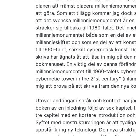
planen att främst placera millenniemonumen
att göra. Som ett tillägg kommer jag dock at
att det svenska millenniemonumentet är en de
sträcker sig tillbaka till 1960-talet. Det i
millenniemonumentet både som en del av ett
millennieskiftet och som en del av ett kons
till 1960-talet, särskilt cybernetisk konst. 
skriva har ägnats åt att läsa in mig på de
bokmanuset. En viktig del av denna förändrin
millenniemonumentet till 1960-talets cyber
cybernetic tower in the 21st century” (inläm
mig att prova på att skriva fram den nya k
Utöver ändringar i språk och kontext har jag
boken av en inledning följd av sex kapitel. I
tre kapitel med en kortare introduktion och
Syftet med omstruktureringen är att tydli
uppstår kring ny teknologi. Den nya struktur