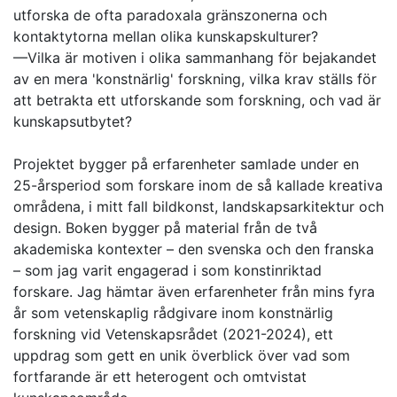
utforska de ofta paradoxala gränszonerna och
kontaktytorna mellan olika kunskapskulturer?
—Vilka är motiven i olika sammanhang för bejakandet
av en mera 'konstnärlig' forskning, vilka krav ställs för
att betrakta ett utforskande som forskning, och vad är
kunskapsutbytet?
Projektet bygger på erfarenheter samlade under en
25-årsperiod som forskare inom de så kallade kreativa
områdena, i mitt fall bildkonst, landskapsarkitektur och
design. Boken bygger på material från de två
akademiska kontexter – den svenska och den franska
– som jag varit engagerad i som konstinriktad
forskare. Jag hämtar även erfarenheter från mins fyra
år som vetenskaplig rådgivare inom konstnärlig
forskning vid Vetenskapsrådet (2021-2024), ett
uppdrag som gett en unik överblick över vad som
fortfarande är ett heterogent och omtvistat