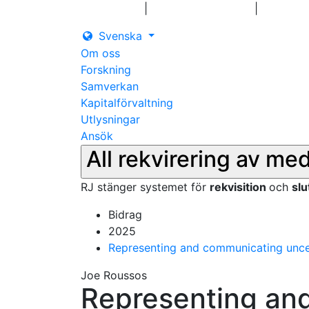
|
|
Logga in
Pressmeddelanden
Kontakt
Svenska
Om oss
Forskning
Samverkan
Kapitalförvaltning
Utlysningar
Ansök
All rekvirering av me
RJ stänger systemet för
rekvisition
och
sl
Bidrag
2025
Representing and communicating uncer
Joe Roussos
Representing an