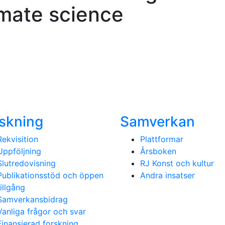
imate science
skning
Samverkan
Rekvisition
Plattformar
Uppföljning
Årsboken
Slutredovisning
RJ Konst och kultur
Publikationsstöd och öppen
Andra insatser
tillgång
Samverkansbidrag
Vanliga frågor och svar
Finansierad forskning