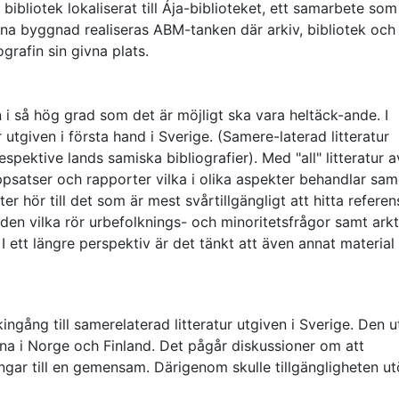
ibliotek lokaliserat till Ája-biblioteket, ett samarbete som
na byggnad realiseras ABM-tanken där arkiv, bibliotek och
rafin sin givna plats.
 i så hög grad som det är möjligt ska vara heltäck-ande. I
tur utgiven i första hand i Sverige. (Samere-laterad litteratur
spektive lands samiska bibliografier). Med "all" litteratur a
ppsatser och rapporter vilka i olika aspekter behandlar sam
r hör till det som är mest svårtillgängligt att hitta referens
den vilka rör urbefolknings- och minoritetsfrågor samt arkt
 ett längre perspektiv är det tänkt att även annat material
gång till samerelaterad litteratur utgiven i Sverige. Den u
rna i Norge och Finland. Det pågår diskussioner om att
ngar till en gemensam. Därigenom skulle tillgängligheten u