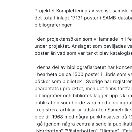
Projektet Komplettering av svensk samisk bi
det totalt inlagt 17131 poster i SAMB-datab
bibliograferingen.
I den projektansökan som vi lämnade in i f
under projektet. Anslaget som beviljades v
poster än vad som var tänkt blev katalogis
I denna del av bibliografiarbetet har koncen
· bearbeta de ca 1500 poster i Libris som va
böcker som bibliotek i Sverige har registre
bearbetats i projektet, men det finns fort
bibliografier och bibliotek lägger upp s.k. 
publikation som borde vara med i bibliograf
· registrera artiklar ur tidskriften Samefolk
blev till 1968 med några punktinsatser på 1
· gå igenom några centrala seriella publikati
"Norrbotten", "Västerbotten", "Jämten", "Fat