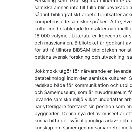
Forskning som riktar sig mot minoritets- oc
samiska ämnen inte till fullo blir bevakade 
sådant bibliografiskt arbete förutsätter ank
kompetens i de samiska språken. Ájtte, Sve
kultur med etablerade kontakter nationellt 
18 000 volymer. Litteraturen koncentrerar s
och museiämnen. Biblioteket är godkänt av Ku
för att få tillhöra BIBSAM-biblioteken hör a
betjäna svensk forskning och utveckling, sam
Jokkmokk utgör för närvarande en levande s
datateknologi inom den samiska kulturen. S
redskap både för kommunikation och utbildni
och Samemuseum, som är huvudmuseum för de
levande samiska miljö vilket underlättar ar
har ytterligare förstärkt sin position som en
byggnaden. Denna nya del av museet är ett 
kunna hitta det svårtillgängliga arkiv- och 
kunskap om samer genom samarbetet mellan 