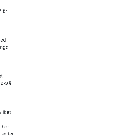
7 är
med
ängd
st
också
vilket
a hör
 serier