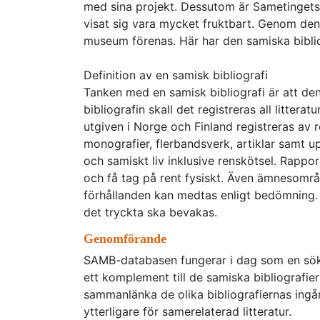
med sina projekt. Dessutom är Sametingets b
visat sig vara mycket fruktbart. Genom den
museum förenas. Här har den samiska bibliog
Definition av en samisk bibliografi
Tanken med en samisk bibliografi är att den
bibliografin skall det registreras all littera
utgiven i Norge och Finland registreras av re
monografier, flerbandsverk, artiklar samt u
och samiskt liv inklusive renskötsel. Rapporte
och få tag på rent fysiskt. Även ämnesområ
förhållanden kan medtas enligt bedömning. I
det tryckta ska bevakas.
Genomförande
SAMB-databasen fungerar i dag som en sökin
ett komplement till de samiska bibliografie
sammanlänka de olika bibliografiernas ingå
ytterligare för samerelaterad litteratur.