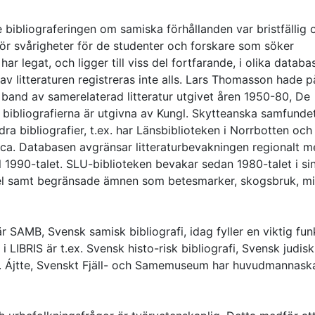
bibliograferingen om samiska förhållanden var bristfällig 
för svårigheter för de studenter och forskare som söker
r legat, och ligger till viss del fortfarande, i olika databa
v litteraturen registreras inte alls. Lars Thomasson hade p
a band av samerelaterad litteratur utgivet åren 1950-80, De
 bibliografierna är utgivna av Kungl. Skytteanska samfundet
 bibliografier, t.ex. har Länsbiblioteken i Norrbotten och
ca. Databasen avgränsar litteraturbevakningen regionalt m
ll 1990-talet. SLU-biblioteken bevakar sedan 1980-talet i si
el samt begränsade ämnen som betesmarker, skogsbruk, mi
r SAMB, Svensk samisk bibliografi, idag fyller en viktig fun
IBRIS är t.ex. Svensk histo-risk bibliografi, Svensk judisk
rafi. Ájtte, Svenskt Fjäll- och Samemuseum har huvudmannask