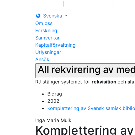
|
|
Logga in
Pressmeddelanden
Kontakt
Svenska
Om oss
Forskning
Samverkan
Kapitalförvaltning
Utlysningar
Ansök
All rekvirering av me
RJ stänger systemet för
rekvisition
och
sl
Bidrag
2002
Komplettering av Svensk samisk biblio
Inga Maria Mulk
Komplettering av