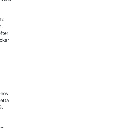
te
n,
fter
ickar
a
ehov
Detta
8.
ar