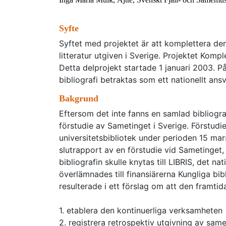
Syfte
Syftet med projektet är att komplettera de
litteratur utgiven i Sverige. Projektet Komp
Detta delprojekt startade 1 januari 2003. På
bibliografi betraktas som ett nationellt ansv
Bakgrund
Eftersom det inte fanns en samlad bibliograf
förstudie av Sametinget i Sverige. Förstud
universitetsbibliotek under perioden 15 mar
slutrapport av en förstudie vid Sametinget,
bibliografin skulle knytas till LIBRIS, det n
överlämnades till finansiärerna Kungliga bi
resulterade i ett förslag om att den framtid
1. etablera den kontinuerliga verksamheten
2. registrera retrospektiv utgivning av samer