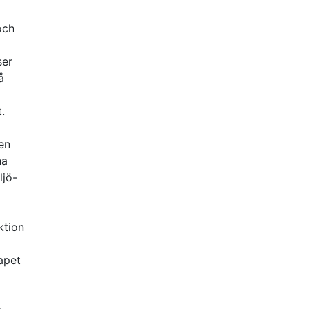
och
ser
å
.
en
na
ljö-
ktion
apet