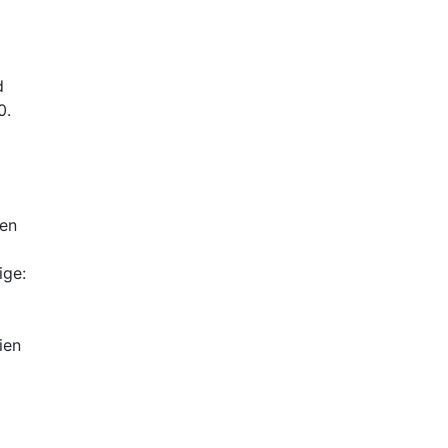
d
0.
 en
ige:
ien