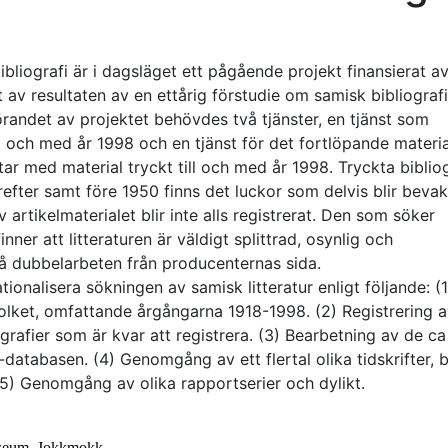
bliografi är i dagsläget ett pågående projekt finansierat a
 av resultaten av en ettårig förstudie om samisk bibliografi
örandet av projektet behövdes två tjänster, en tjänst som
ll och med år 1998 och en tjänst för det fortlöpande materia
ar med material tryckt till och med år 1998. Tryckta bibliog
fter samt före 1950 finns det luckor som delvis blir beva
v artikelmaterialet blir inte alls registrerat. Den som söker
ner att litteraturen är väldigt splittrad, osynlig och
så dubbelarbeten från producenternas sida.
rationalisera sökningen av samisk litteratur enligt följande: (1
efolket, omfattande årgångarna 1918-1998. (2) Registrering 
grafier som är kvar att registrera. (3) Bearbetning av de ca
atabasen. (4) Genomgång av ett flertal olika tidskrifter, 
(5) Genomgång av olika rapportserier och dylikt.
useum, Jokkmokk