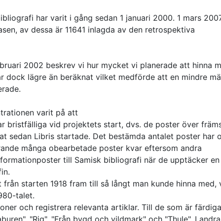
bliografi har varit i gång sedan 1 januari 2000. 1 mars 200
asen, av dessa är 11641 inlagda av den retrospektiva
ebruari 2002 beskrev vi hur mycket vi planerade att hinna 
ar dock lägre än beräknat vilket medförde att en mindre m
erade.
trationen varit på att
r bristfälliga vid projektets start, dvs. de poster över främ
rat sedan Libris startade. Det bestämda antalet poster har 
farande många obearbetade poster kvar eftersom andra
informationposter till Samisk bibliografi när de upptäcker en
in.
et från starten 1918 fram till så långt man kunde hinna med, 
980-talet.
oner och registrera relevanta artiklar. Till de som är färdig
aburen", "Rig", "Från bygd och vildmark" och "Thule". I andra