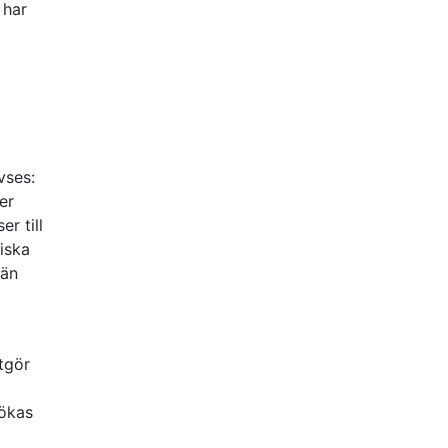
 har
vses:
er
er till
iska
 än
tgör
tökas