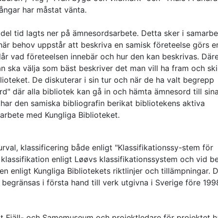
ångar har måstat vänta.
l del tid lagts ner på ämnesordsarbete. Detta sker i samarbe
 när behov uppstår att beskriva en samisk företeelse görs e
slår vad företeelsen innebär och hur den kan beskrivas. Däre
an ska välja som bäst beskriver det man vill ha fram och sk
lioteket. De diskuterar i sin tur och när de ha valt begrepp
d" där alla bibliotek kan gå in och hämta ämnesord till sin
ar den samiska bibliografin berikat bibliotekens aktiva
arbete med Kungliga Biblioteket.
rval, klassificering både enligt "Klassifikationssy-stem för
klassifikation enligt Løøvs klassifikationssystem och vid b
n enligt Kungliga Bibliotekets riktlinjer och tillämpningar. 
 begränsas i första hand till verk utgivna i Sverige före 199
kt Fjäll- och Samemuseum och projektledare för projektet h