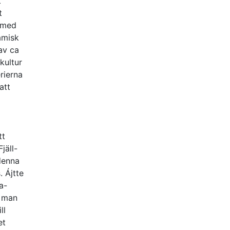
t
t
ö med
amisk
av ca
kultur
rierna
att
tt
jäll-
denna
. Ájtte
a-
a man
ll
et