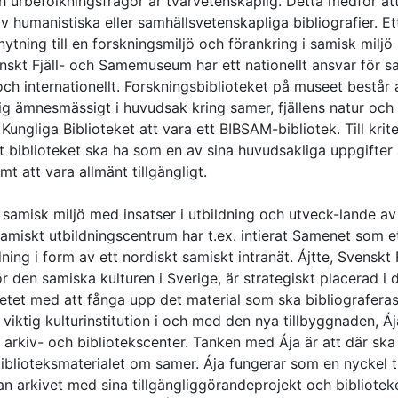
h urbefolkningsfrågor är tvärvetenskaplig. Detta medför at
av humanistiska eller samhällsvetenskapliga bibliografier. Et
nytning till en forskningsmiljö och förankring i samisk milj
nskt Fjäll- och Samemuseum har ett nationellt ansvar för s
och internationellt. Forskningsbiblioteket på museet består 
ig ämnesmässigt i huvudsak kring samer, fjällens natur och 
ngliga Biblioteket att vara ett BIBSAM-bibliotek. Till krite
tt biblioteket ska ha som en av sina huvudsakliga uppgifter 
t att vara allmänt tillgängligt.
amisk miljö med insatser i utbildning och utveck-lande av
amiskt utbildningscentrum har t.ex. intierat Samenet som e
ng i form av ett nordiskt samiskt intranät. Ájtte, Svenskt F
n samiska kulturen i Sverige, är strategiskt placerad i 
betet med att fånga upp det material som ska bibliograferas
 viktig kulturinstitution i och med den nya tillbyggnaden, Áj
arkiv- och bibliotekscenter. Tanken med Ája är att där sk
biblioteksmaterialet om samer. Ája fungerar som en nyckel ti
arkivet med sina tillgängliggörandeprojekt och bibliotek