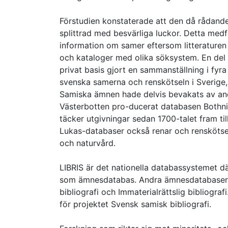
Förstudien konstaterade att den då rådande 
splittrad med besvärliga luckor. Detta med
information om samer eftersom litteraturen ha
och kataloger med olika söksystem. En del a
privat basis gjort en sammanställning i fyr
svenska samerna och renskötseln i Sverige,
Samiska ämnen hade delvis bevakats av andra
Västerbotten pro-ducerat databasen Bothni
täcker utgivningar sedan 1700-talet fram ti
Lukas-databaser också renar och rensköts
och naturvård.
LIBRIS är det nationella databassystemet dä
som ämnesdatabas. Andra ämnesdatabaser i L
bibliografi och Immaterialrättslig bibliog
för projektet Svensk samisk bibliografi.