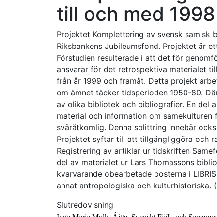
till och med 1998
Projektet Komplettering av svensk samisk bi
Riksbankens Jubileumsfond. Projektet är ett
Förstudien resulterade i att det för genomf
ansvarar för det retrospektiva materialet ti
från år 1999 och framåt. Detta projekt arbet
om ämnet täcker tidsperioden 1950-80. Däre
av olika bibliotek och bibliografier. En del a
material och information om samekulturen fin
svåråtkomlig. Denna splittring innebär ock
Projektet syftar till att tillgängliggöra och 
Registrering av artiklar ur tidskriften Sam
del av materialet ur Lars Thomassons biblio
kvarvarande obearbetade posterna i LIBRIS-d
annat antropologiska och kulturhistoriska. 
Slutredovisning
Inga Maria Mulk, Ájtte, Svenskt Fjäll- och Samem