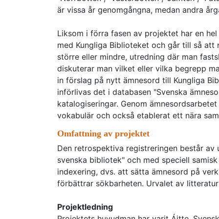
är vissa år genomgångna, medan andra årg
Liksom i förra fasen av projektet har en he
med Kungliga Biblioteket och går till så att
större eller mindre, utredning där man fast
diskuterar man vilket eller vilka begrepp m
in förslag på nytt ämnesord till Kungliga Bib
införlivas det i databasen "Svenska ämnesor
katalogiseringar. Genom ämnesordsarbetet h
vokabulär och också etablerat ett nära sam
Omfattning av projektet
Den retrospektiva registreringen består av u
svenska bibliotek" och med speciell samisk 
indexering, dvs. att sätta ämnesord på verke
förbättrar sökbarheten. Urvalet av litteratur
Projektledning
Projektets huvudman har varit Ájtte, Svens