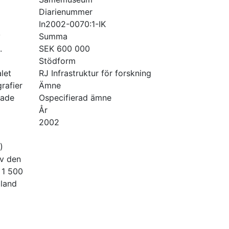
Diarienummer
In2002-0070:1-IK
v
Summa
.
SEK 600 000
Stödform
let
RJ Infrastruktur för forskning
rafier
Ämne
kade
Ospecifierad ämne
År
2002
)
av den
 1 500
bland