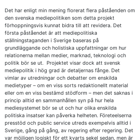
Det har enligt min mening florerat flera påståenden om
den svenska mediepolitiken som detta projekt
förhoppningsvis kunnat bidra till att revidera. Det
första påståendet är att mediepolitiska
ställningstaganden i Sverige baseras på
grundläggande och holistiska uppfattningar om hur
relationerna mellan medier, marknad, teknologi och
politik bör se ut. Projektet visar dock att svensk
mediepolitik i hög grad är detaljernas fånge. Det
vimlar av utredningar och debatter om enskilda
medietyper – om en viss sorts redaktionellt material
eller om en viss bestämd stödform – men det saknas i
princip alltid en sammanhållen syn på hur hela
mediesystemet bör se ut och hur olika enskilda
politiska insatser kan påverka helheten. Företeelserna
presstöd och public service utreds exempelvis alltid i
Sverige, gång på gång, av regering efter regering. Det
var möjligen logiskt för ett kvarts sekel sedan, men är