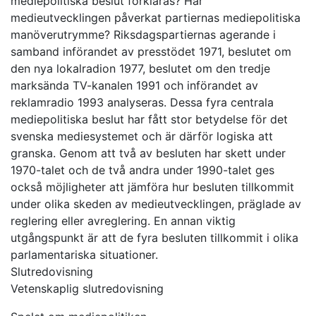
mediepolitiska beslut förklaras? Har
medieutvecklingen påverkat partiernas mediepolitiska
manöverutrymme? Riksdagspartiernas agerande i
samband införandet av presstödet 1971, beslutet om
den nya lokalradion 1977, beslutet om den tredje
marksända TV-kanalen 1991 och införandet av
reklamradio 1993 analyseras. Dessa fyra centrala
mediepolitiska beslut har fått stor betydelse för det
svenska mediesystemet och är därför logiska att
granska. Genom att två av besluten har skett under
1970-talet och de två andra under 1990-talet ges
också möjligheter att jämföra hur besluten tillkommit
under olika skeden av medieutvecklingen, präglade av
reglering eller avreglering. En annan viktig
utgångspunkt är att de fyra besluten tillkommit i olika
parlamentariska situationer.
Slutredovisning
Vetenskaplig slutredovisning