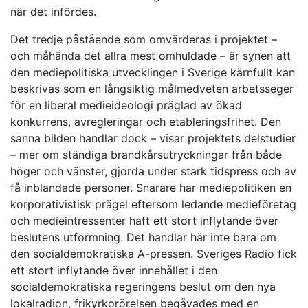
när det infördes.
Det tredje påstående som omvärderas i projektet –
och måhända det allra mest omhuldade – är synen att
den mediepolitiska utvecklingen i Sverige kärnfullt kan
beskrivas som en långsiktig målmedveten arbetsseger
för en liberal medieideologi präglad av ökad
konkurrens, avregleringar och etableringsfrihet. Den
sanna bilden handlar dock – visar projektets delstudier
– mer om ständiga brandkårsutryckningar från både
höger och vänster, gjorda under stark tidspress och av
få inblandade personer. Snarare har mediepolitiken en
korporativistisk prägel eftersom ledande medieföretag
och medieintressenter haft ett stort inflytande över
beslutens utformning. Det handlar här inte bara om
den socialdemokratiska A-pressen. Sveriges Radio fick
ett stort inflytande över innehållet i den
socialdemokratiska regeringens beslut om den nya
lokalradion, frikyrkorörelsen begåvades med en