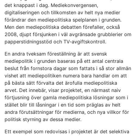
det knappast i dag. Mediekonvergensen,
digitaliseringen och tillkomsten av helt nya medier
förändrar den mediepolitiska spelplanen i grunden.
Men den mediepolitiska debatten förefaller, också
2008, djupt försjunken i väl avgränsade grubblerier om
papperstidningsstöd och TV-avgiftskontroll.
En andra tveksam föreställning är att svensk
mediepolitik i grunden baseras på ett antal centrala
beslut från fornstora dagar som fattats i så stor allmän
vishet att mediepolitiken numera bara handlar om att
på bästa sätt förvalta det ärofulla mediepolitiska
arvet. Det innebär, visar projektet, en närmast naiv
förtjusning över gamla mediepolitiska lösningar som i
stället blir till låsningar i en tid som präglas av helt
andra förutsättningar för medierna, och nya villkor för
politisk styrning av dessa medier.
Ett exempel som redovisas i projektet är det selektiva