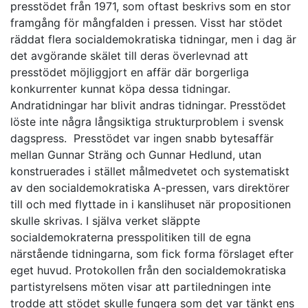
presstödet från 1971, som oftast beskrivs som en stor
framgång för mångfalden i pressen. Visst har stödet
räddat flera socialdemokratiska tidningar, men i dag är
det avgörande skälet till deras överlevnad att
presstödet möjliggjort en affär där borgerliga
konkurrenter kunnat köpa dessa tidningar.
Andratidningar har blivit andras tidningar. Presstödet
löste inte några långsiktiga strukturproblem i svensk
dagspress. Presstödet var ingen snabb bytesaffär
mellan Gunnar Sträng och Gunnar Hedlund, utan
konstruerades i stället målmedvetet och systematiskt
av den socialdemokratiska A-pressen, vars direktörer
till och med flyttade in i kanslihuset när propositionen
skulle skrivas. I själva verket släppte
socialdemokraterna presspolitiken till de egna
närstående tidningarna, som fick forma förslaget efter
eget huvud. Protokollen från den socialdemokratiska
partistyrelsens möten visar att partiledningen inte
trodde att stödet skulle fungera som det var tänkt ens