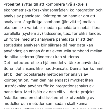
Projektet syftar till att kombinera två aktuella
ekonometriska forskningsområden: kointegration och
analys av paneldata. Kointegration handlar om att
analysera långsiktiga samband (jämvikter) mellan
ekonomiska variabler medan paneldata innebär flera
parallella (system av) tidsserier, t.ex. för olika länder.
En fördel med att analysera paneldata är att den
statistiska analysen blir säkrare då mer data kan
användas; en annan är att eventuella samband mellan
de olika serierna (länderna) kan studeras.
Det metodteoretiska hjälpmedel vi tänker använda är
Sören Johansens likelihood-ansats. Denna har kommit
att bli den populäraste metoden för analys av
kointegration, men den har endast i mycket liten
utsträckning använts för kointegrationsanalys av
paneldata. Med hjälp av den vill vi i detta projekt
åstadkomma en statistisk-teoretisk utveckling av
modeller och metoder som sedan skall kunna