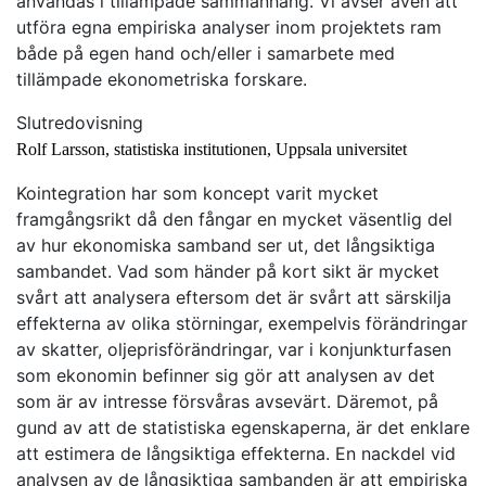
användas i tillämpade sammanhang. Vi avser även att
utföra egna empiriska analyser inom projektets ram
både på egen hand och/eller i samarbete med
tillämpade ekonometriska forskare.
Slutredovisning
Rolf Larsson, statistiska institutionen, Uppsala universitet
Kointegration har som koncept varit mycket
framgångsrikt då den fångar en mycket väsentlig del
av hur ekonomiska samband ser ut, det långsiktiga
sambandet. Vad som händer på kort sikt är mycket
svårt att analysera eftersom det är svårt att särskilja
effekterna av olika störningar, exempelvis förändringar
av skatter, oljeprisförändringar, var i konjunkturfasen
som ekonomin befinner sig gör att analysen av det
som är av intresse försvåras avsevärt. Däremot, på
gund av att de statistiska egenskaperna, är det enklare
att estimera de långsiktiga effekterna. En nackdel vid
analysen av de långsiktiga sambanden är att empiriska