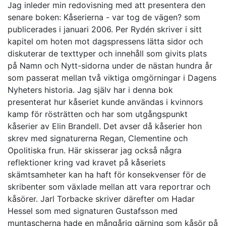
Jag inleder min redovisning med att presentera den
senare boken: Kåserierna - var tog de vägen? som
publicerades i januari 2006. Per Rydén skriver i sitt
kapitel om hoten mot dagspressens lätta sidor och
diskuterar de texttyper och innehåll som givits plats
på Namn och Nytt-sidorna under de nästan hundra år
som passerat mellan två viktiga omgörningar i Dagens
Nyheters historia. Jag själv har i denna bok
presenterat hur kåseriet kunde användas i kvinnors
kamp för rösträtten och har som utgångspunkt
kåserier av Elin Brandell. Det avser då kåserier hon
skrev med signaturerna Regan, Clementine och
Opolitiska frun. Här skisserar jag också några
reflektioner kring vad kravet på kåseriets
skämtsamheter kan ha haft för konsekvenser för de
skribenter som växlade mellan att vara reportrar och
kåsörer. Jarl Torbacke skriver därefter om Hadar
Hessel som med signaturen Gustafsson med
muntascherna hade en mångårig gärning som kåsör på