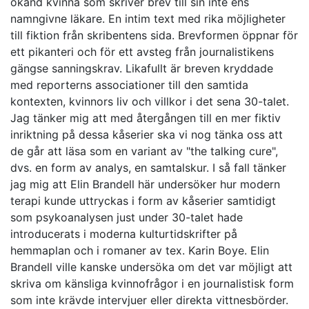
okänd kvinna som skriver brev till sin inte ens
namngivne läkare. En intim text med rika möjligheter
till fiktion från skribentens sida. Brevformen öppnar för
ett pikanteri och för ett avsteg från journalistikens
gängse sanningskrav. Likafullt är breven kryddade
med reporterns associationer till den samtida
kontexten, kvinnors liv och villkor i det sena 30-talet.
Jag tänker mig att med återgången till en mer fiktiv
inriktning på dessa kåserier ska vi nog tänka oss att
de går att läsa som en variant av "the talking cure",
dvs. en form av analys, en samtalskur. I så fall tänker
jag mig att Elin Brandell här undersöker hur modern
terapi kunde uttryckas i form av kåserier samtidigt
som psykoanalysen just under 30-talet hade
introducerats i moderna kulturtidskrifter på
hemmaplan och i romaner av tex. Karin Boye. Elin
Brandell ville kanske undersöka om det var möjligt att
skriva om känsliga kvinnofrågor i en journalistisk form
som inte krävde intervjuer eller direkta vittnesbörder.