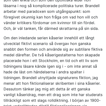
som den enkla och som den opolitiska leder hon
läsarna i nog så komplicerade politiska turer. Brandell
arbetar med paradoxen som utgångspunkt: som
föregivet okunnig kan hon fråga om vad hon vill och
vänder kritikers fördomar om kvinnor till sin fördel.
Och, är väl tanken, får därmed skrattarna på sin sida.
Om den inledande serien kåserier innehöll ett långt
utvecklat fiktivt scenario så övergav hon ganska
snabbt den formen och använde sig av subtilare fiktiva
medel därefter. De två kåserigestalterna hon skapade
placerade hon i ett Stockholm, en tid och ett liv som
tidningens läsare kände igen sig i - om inte annat så
hade de läst om händelserna i andra spalter i
tidningen. Brandell utnyttjade signaturens fiktion, jag
menar att hon fiktionaliserar skribenten i sina kåserier.
Dessutom tänker jag mig att detta är ett ganska
vanligt kåseridrag, men ett drag som inte har studerats
tillräckligt som ett slags rolldiktning. I början av 1900-