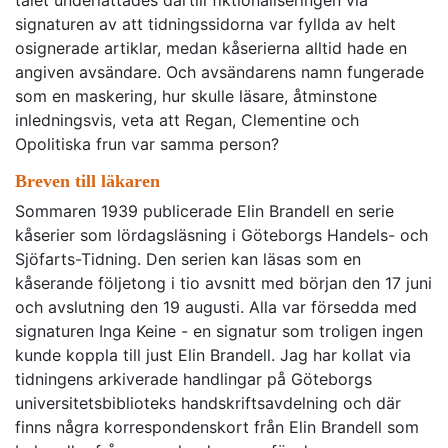
talet underlättades därtill fiktionaliseringen via
signaturen av att tidningssidorna var fyllda av helt
osignerade artiklar, medan kåserierna alltid hade en
angiven avsändare. Och avsändarens namn fungerade
som en maskering, hur skulle läsare, åtminstone
inledningsvis, veta att Regan, Clementine och
Opolitiska frun var samma person?
Breven till läkaren
Sommaren 1939 publicerade Elin Brandell en serie
kåserier som lördagsläsning i Göteborgs Handels- och
Sjöfarts-Tidning. Den serien kan läsas som en
kåserande följetong i tio avsnitt med början den 17 juni
och avslutning den 19 augusti. Alla var försedda med
signaturen Inga Keine - en signatur som troligen ingen
kunde koppla till just Elin Brandell. Jag har kollat via
tidningens arkiverade handlingar på Göteborgs
universitetsbiblioteks handskriftsavdelning och där
finns några korrespondenskort från Elin Brandell som