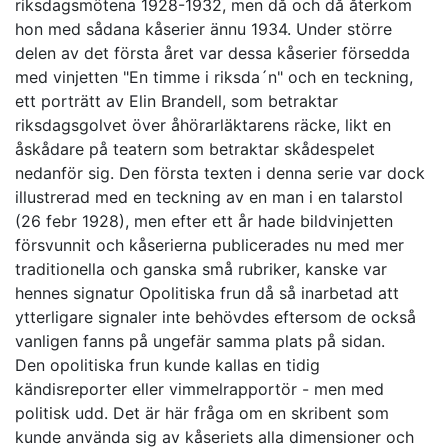
riksdagsmötena 1928-1932, men då och då återkom
hon med sådana kåserier ännu 1934. Under större
delen av det första året var dessa kåserier försedda
med vinjetten "En timme i riksda´n" och en teckning,
ett porträtt av Elin Brandell, som betraktar
riksdagsgolvet över åhörarläktarens räcke, likt en
åskådare på teatern som betraktar skådespelet
nedanför sig. Den första texten i denna serie var dock
illustrerad med en teckning av en man i en talarstol
(26 febr 1928), men efter ett år hade bildvinjetten
försvunnit och kåserierna publicerades nu med mer
traditionella och ganska små rubriker, kanske var
hennes signatur Opolitiska frun då så inarbetad att
ytterligare signaler inte behövdes eftersom de också
vanligen fanns på ungefär samma plats på sidan.
Den opolitiska frun kunde kallas en tidig
kändisreporter eller vimmelrapportör - men med
politisk udd. Det är här fråga om en skribent som
kunde använda sig av kåseriets alla dimensioner och