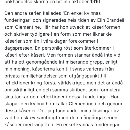
bokhandelsdiskarna en bit in i oktober 1910.
Den andra serien kallades "En enkel kvinnas
funderingar" och signerades hela tiden av Elin Brandell
som Clementine. Här har hon utvecklat kåseriformen
och skriver tydligare i en form som mer liknar de
kåserier som än i våra dagar förekommer i
dagspressen. En personlig röst som återkommer i
kåseri efter kåseri. Men formen stannar ändå inte vid
att ha ett genomgående intimiserande grepp, enligt
min mening, kåserierna kan till synes varieras från
privata familjehändelser som utgångspunkt till
reflektioner kring första världskriget, men det är ändå
omisskännligt en och samma skribent som formulerar
sina tankar och reflektioner i dessa funderingar. Hon
skapar den kvinna hon kallar Clementine i och genom
dessa kåserier. Det jag fann under mina läsningar av
vad hon skrev samtidigt med den mångåriga serien
kåserier med vinjetten "En enkel kvinnas funderingar"