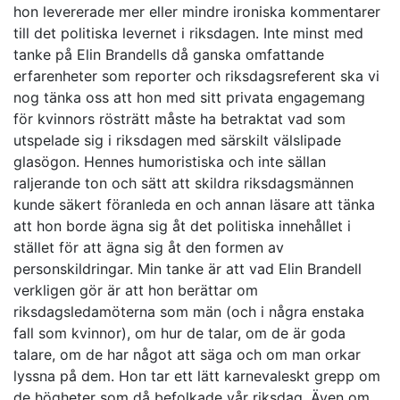
hon levererade mer eller mindre ironiska kommentarer
till det politiska levernet i riksdagen. Inte minst med
tanke på Elin Brandells då ganska omfattande
erfarenheter som reporter och riksdagsreferent ska vi
nog tänka oss att hon med sitt privata engagemang
för kvinnors rösträtt måste ha betraktat vad som
utspelade sig i riksdagen med särskilt välslipade
glasögon. Hennes humoristiska och inte sällan
raljerande ton och sätt att skildra riksdagsmännen
kunde säkert föranleda en och annan läsare att tänka
att hon borde ägna sig åt det politiska innehållet i
stället för att ägna sig åt den formen av
personskildringar. Min tanke är att vad Elin Brandell
verkligen gör är att hon berättar om
riksdagsledamöterna som män (och i några enstaka
fall som kvinnor), om hur de talar, om de är goda
talare, om de har något att säga och om man orkar
lyssna på dem. Hon tar ett lätt karnevaleskt grepp om
de högheter som då befolkade vår riksdag. Även om