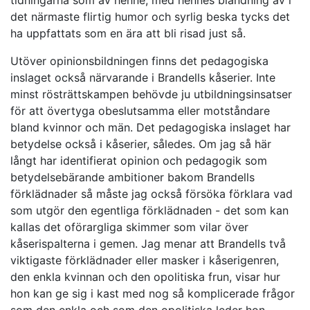
tidningarna som av henne, med hennes blandning av i
det närmaste flirtig humor och syrlig beska tycks det
ha uppfattats som en ära att bli risad just så.
Utöver opinionsbildningen finns det pedagogiska
inslaget också närvarande i Brandells kåserier. Inte
minst rösträttskampen behövde ju utbildningsinsatser
för att övertyga obeslutsamma eller motståndare
bland kvinnor och män. Det pedagogiska inslaget har
betydelse också i kåserier, således. Om jag så här
långt har identifierat opinion och pedagogik som
betydelsebärande ambitioner bakom Brandells
förklädnader så måste jag också försöka förklara vad
som utgör den egentliga förklädnaden - det som kan
kallas det oförargliga skimmer som vilar över
kåserispalterna i gemen. Jag menar att Brandells två
viktigaste förklädnader eller masker i kåserigenren,
den enkla kvinnan och den opolitiska frun, visar hur
hon kan ge sig i kast med nog så komplicerade frågor