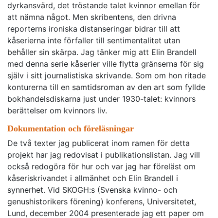
dyrkansvärd, det tröstande talet kvinnor emellan för
att nämna något. Men skribentens, den drivna
reporterns ironiska distanseringar bidrar till att
kåserierna inte förfaller till sentimentalitet utan
behåller sin skärpa. Jag tänker mig att Elin Brandell
med denna serie kåserier ville flytta gränserna för sig
själv i sitt journalistiska skrivande. Som om hon ritade
konturerna till en samtidsroman av den art som fyllde
bokhandelsdiskarna just under 1930-talet: kvinnors
berättelser om kvinnors liv.
Dokumentation och föreläsningar
De två texter jag publicerat inom ramen för detta
projekt har jag redovisat i publikationslistan. Jag vill
också redogöra för hur och var jag har föreläst om
kåseriskrivandet i allmänhet och Elin Brandell i
synnerhet. Vid SKOGH:s (Svenska kvinno- och
genushistorikers förening) konferens, Universitetet,
Lund, december 2004 presenterade jag ett paper om