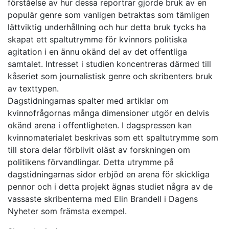
förståelse av hur dessa reportrar gjorde bruk av en
populär genre som vanligen betraktas som tämligen
lättviktig underhållning och hur detta bruk tycks ha
skapat ett spaltutrymme för kvinnors politiska
agitation i en ännu okänd del av det offentliga
samtalet. Intresset i studien koncentreras därmed till
kåseriet som journalistisk genre och skribenters bruk
av texttypen.
Dagstidningarnas spalter med artiklar om
kvinnofrågornas många dimensioner utgör en delvis
okänd arena i offentligheten. I dagspressen kan
kvinnomaterialet beskrivas som ett spaltutrymme som
till stora delar förblivit oläst av forskningen om
politikens förvandlingar. Detta utrymme på
dagstidningarnas sidor erbjöd en arena för skickliga
pennor och i detta projekt ägnas studiet några av de
vassaste skribenterna med Elin Brandell i Dagens
Nyheter som främsta exempel.