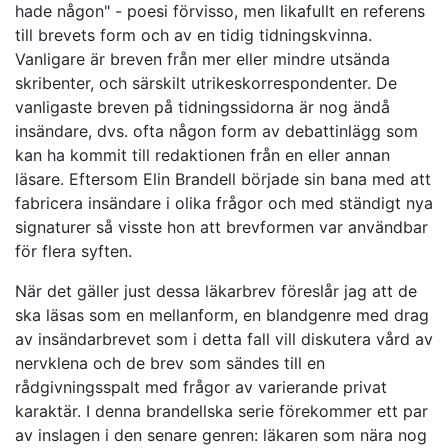
hade någon" - poesi förvisso, men likafullt en referens
till brevets form och av en tidig tidningskvinna.
Vanligare är breven från mer eller mindre utsända
skribenter, och särskilt utrikeskorrespondenter. De
vanligaste breven på tidningssidorna är nog ändå
insändare, dvs. ofta någon form av debattinlägg som
kan ha kommit till redaktionen från en eller annan
läsare. Eftersom Elin Brandell började sin bana med att
fabricera insändare i olika frågor och med ständigt nya
signaturer så visste hon att brevformen var användbar
för flera syften.
När det gäller just dessa läkarbrev föreslår jag att de
ska läsas som en mellanform, en blandgenre med drag
av insändarbrevet som i detta fall vill diskutera vård av
nervklena och de brev som sändes till en
rådgivningsspalt med frågor av varierande privat
karaktär. I denna brandellska serie förekommer ett par
av inslagen i den senare genren: läkaren som nära nog