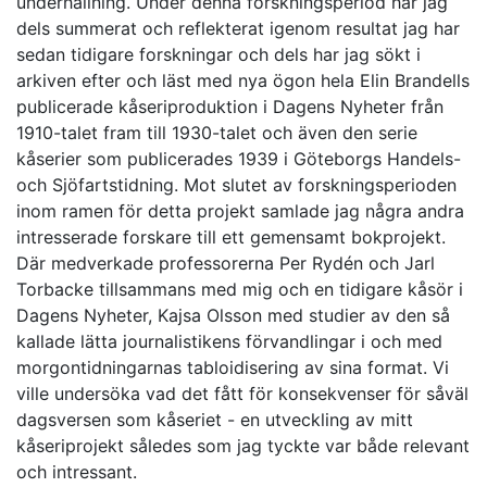
underhållning. Under denna forskningsperiod har jag
dels summerat och reflekterat igenom resultat jag har
sedan tidigare forskningar och dels har jag sökt i
arkiven efter och läst med nya ögon hela Elin Brandells
publicerade kåseriproduktion i Dagens Nyheter från
1910-talet fram till 1930-talet och även den serie
kåserier som publicerades 1939 i Göteborgs Handels-
och Sjöfartstidning. Mot slutet av forskningsperioden
inom ramen för detta projekt samlade jag några andra
intresserade forskare till ett gemensamt bokprojekt.
Där medverkade professorerna Per Rydén och Jarl
Torbacke tillsammans med mig och en tidigare kåsör i
Dagens Nyheter, Kajsa Olsson med studier av den så
kallade lätta journalistikens förvandlingar i och med
morgontidningarnas tabloidisering av sina format. Vi
ville undersöka vad det fått för konsekvenser för såväl
dagsversen som kåseriet - en utveckling av mitt
kåseriprojekt således som jag tyckte var både relevant
och intressant.