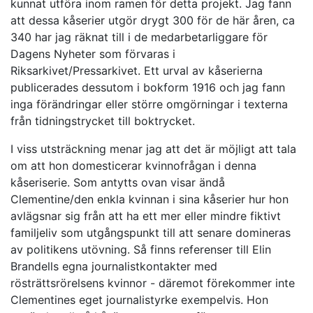
kunnat utföra inom ramen för detta projekt. Jag fann
att dessa kåserier utgör drygt 300 för de här åren, ca
340 har jag räknat till i de medarbetarliggare för
Dagens Nyheter som förvaras i
Riksarkivet/Pressarkivet. Ett urval av kåserierna
publicerades dessutom i bokform 1916 och jag fann
inga förändringar eller större omgörningar i texterna
från tidningstrycket till boktrycket.
I viss utsträckning menar jag att det är möjligt att tala
om att hon domesticerar kvinnofrågan i denna
kåseriserie. Som antytts ovan visar ändå
Clementine/den enkla kvinnan i sina kåserier hur hon
avlägsnar sig från att ha ett mer eller mindre fiktivt
familjeliv som utgångspunkt till att senare domineras
av politikens utövning. Så finns referenser till Elin
Brandells egna journalistkontakter med
rösträttsrörelsens kvinnor - däremot förekommer inte
Clementines eget journalistyrke exempelvis. Hon