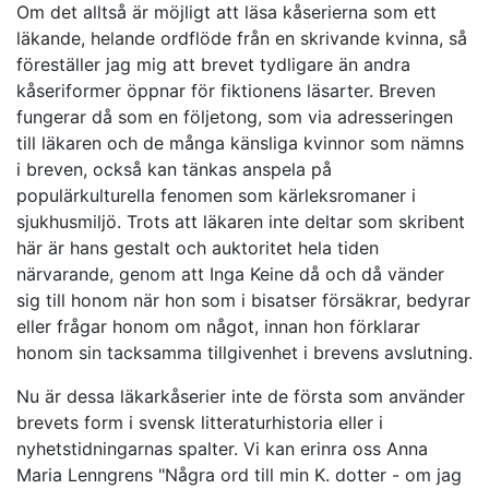
Om det alltså är möjligt att läsa kåserierna som ett
läkande, helande ordflöde från en skrivande kvinna, så
föreställer jag mig att brevet tydligare än andra
kåseriformer öppnar för fiktionens läsarter. Breven
fungerar då som en följetong, som via adresseringen
till läkaren och de många känsliga kvinnor som nämns
i breven, också kan tänkas anspela på
populärkulturella fenomen som kärleksromaner i
sjukhusmiljö. Trots att läkaren inte deltar som skribent
här är hans gestalt och auktoritet hela tiden
närvarande, genom att Inga Keine då och då vänder
sig till honom när hon som i bisatser försäkrar, bedyrar
eller frågar honom om något, innan hon förklarar
honom sin tacksamma tillgivenhet i brevens avslutning.
Nu är dessa läkarkåserier inte de första som använder
brevets form i svensk litteraturhistoria eller i
nyhetstidningarnas spalter. Vi kan erinra oss Anna
Maria Lenngrens "Några ord till min K. dotter - om jag