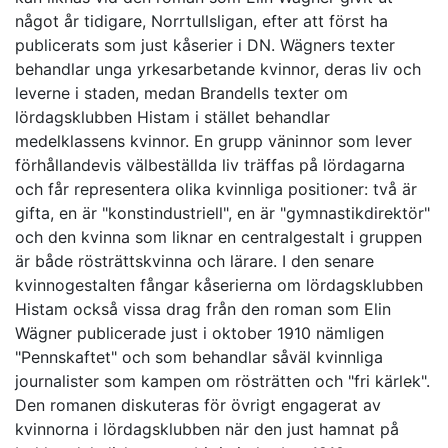
något år tidigare, Norrtullsligan, efter att först ha
publicerats som just kåserier i DN. Wägners texter
behandlar unga yrkesarbetande kvinnor, deras liv och
leverne i staden, medan Brandells texter om
lördagsklubben Histam i stället behandlar
medelklassens kvinnor. En grupp väninnor som lever
förhållandevis välbeställda liv träffas på lördagarna
och får representera olika kvinnliga positioner: två är
gifta, en är "konstindustriell", en är "gymnastikdirektör"
och den kvinna som liknar en centralgestalt i gruppen
är både rösträttskvinna och lärare. I den senare
kvinnogestalten fångar kåserierna om lördagsklubben
Histam också vissa drag från den roman som Elin
Wägner publicerade just i oktober 1910 nämligen
"Pennskaftet" och som behandlar såväl kvinnliga
journalister som kampen om rösträtten och "fri kärlek".
Den romanen diskuteras för övrigt engagerat av
kvinnorna i lördagsklubben när den just hamnat på