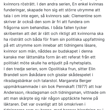
kvinnors rösträtt. I den andra serien, En enkel kvinnas
funderingar, skapade hon sig ett större utrymme att
tala i om inte egen, så kvinnors sak: Clementine som
skriver är också den som är fri att fundera om
frågorna som behandlas. I båda fallen tycker
skribenten att det är rätt och riktigt att kvinnorna ska
ha rösträtt och båda för fram sin politiska uppfattning
på ett utrymme som innebar att tidningens läsare,
kvinnor som män, nåddes av budskapet i denna
kanske mer lättsmälta form än ett referat från ett
politiskt möte skulle ha erbjudit på nyhetsplats.
I den tredje serien, som Opolitiska frun, sitter Elin
Brandell som åskådare och gisslar skådespelet i
riksdagsbänkar och talarstol. Margareta Berger
uppmärksammade i sin bok Pennskaft (1977) att Ivar
Andersson, riksdagsman och tidningsman, vittnade om
att man skärpte sig när någon upptäckte henne på
läktaren. Det var ovanligt att bli omskriven i