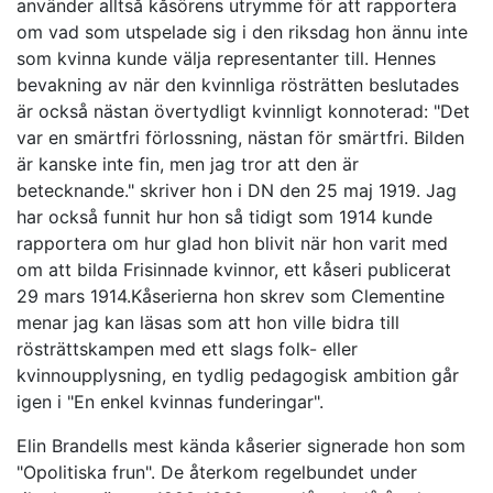
använder alltså kåsörens utrymme för att rapportera
om vad som utspelade sig i den riksdag hon ännu inte
som kvinna kunde välja representanter till. Hennes
bevakning av när den kvinnliga rösträtten beslutades
är också nästan övertydligt kvinnligt konnoterad: "Det
var en smärtfri förlossning, nästan för smärtfri. Bilden
är kanske inte fin, men jag tror att den är
betecknande." skriver hon i DN den 25 maj 1919. Jag
har också funnit hur hon så tidigt som 1914 kunde
rapportera om hur glad hon blivit när hon varit med
om att bilda Frisinnade kvinnor, ett kåseri publicerat
29 mars 1914.Kåserierna hon skrev som Clementine
menar jag kan läsas som att hon ville bidra till
rösträttskampen med ett slags folk- eller
kvinnoupplysning, en tydlig pedagogisk ambition går
igen i "En enkel kvinnas funderingar".
Elin Brandells mest kända kåserier signerade hon som
"Opolitiska frun". De återkom regelbundet under