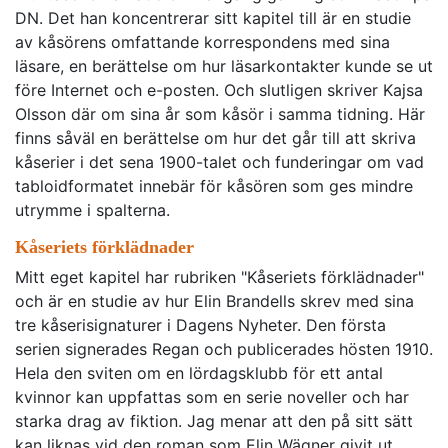
DN. Det han koncentrerar sitt kapitel till är en studie
av kåsörens omfattande korrespondens med sina
läsare, en berättelse om hur läsarkontakter kunde se ut
före Internet och e-posten. Och slutligen skriver Kajsa
Olsson där om sina år som kåsör i samma tidning. Här
finns såväl en berättelse om hur det går till att skriva
kåserier i det sena 1900-talet och funderingar om vad
tabloidformatet innebär för kåsören som ges mindre
utrymme i spalterna.
Kåseriets förklädnader
Mitt eget kapitel har rubriken "Kåseriets förklädnader"
och är en studie av hur Elin Brandells skrev med sina
tre kåserisignaturer i Dagens Nyheter. Den första
serien signerades Regan och publicerades hösten 1910.
Hela den sviten om en lördagsklubb för ett antal
kvinnor kan uppfattas som en serie noveller och har
starka drag av fiktion. Jag menar att den på sitt sätt
kan liknas vid den roman som Elin Wägner givit ut