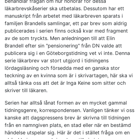
behandlar frågan om hur honorar för dessa
läkarbrevskåserier ska utbetalas. Dessutom har ett
manuskript från arbetet med läkarbreven sparats i
familjen Brandells samlingar, ett par brev som aldrig
publicerades i serien finns också kvar med fragment
av de som tryckts. Men anledningen till att Elin
Brandell efter sin "pensionering" från DN valde att
publicera sig i en Göteborgstidning vet vi inte. Denna
serie läkarbrev var stort utgjord i tidningens
lördagsläsning och försedda med en ganska stor
teckning av en kvinna som är i skrivartagen, här ska vi
alltså tänka oss att det är Inga Keine som sitter och
skriver till läkaren.
Serien har alltså lånat formen av en mycket gammal
tidningsgenre, korrespondensen. Vanligen tänker vi oss
kanske att dagspressens brev är skrivna till tidningen
från en namngiven plats, en stad eller när en bestämd
händelse utspelar sig. Här är det i stället fråga om en