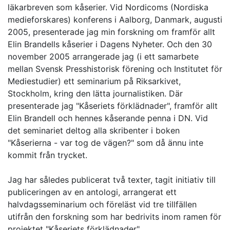
läkarbreven som kåserier. Vid Nordicoms (Nordiska
medieforskares) konferens i Aalborg, Danmark, augusti
2005, presenterade jag min forskning om framför allt
Elin Brandells kåserier i Dagens Nyheter. Och den 30
november 2005 arrangerade jag (i ett samarbete
mellan Svensk Presshistorisk förening och Institutet för
Mediestudier) ett seminarium på Riksarkivet,
Stockholm, kring den lätta journalistiken. Där
presenterade jag "Kåseriets förklädnader", framför allt
Elin Brandell och hennes kåserande penna i DN. Vid
det seminariet deltog alla skribenter i boken
"Kåserierna - var tog de vägen?" som då ännu inte
kommit från trycket.
Jag har således publicerat två texter, tagit initiativ till
publiceringen av en antologi, arrangerat ett
halvdagsseminarium och föreläst vid tre tillfällen
utifrån den forskning som har bedrivits inom ramen för
projektet "Kåseriets förklädnader".