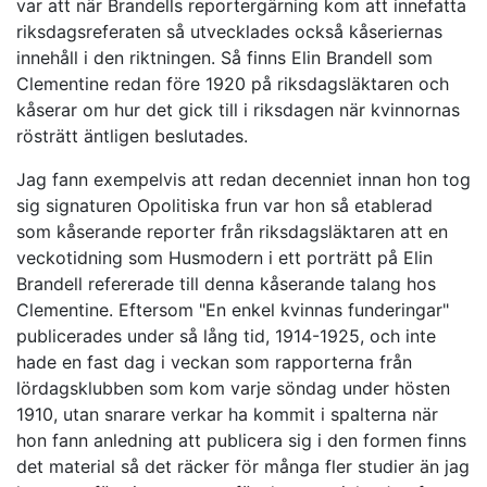
var att när Brandells reportergärning kom att innefatta
riksdagsreferaten så utvecklades också kåseriernas
innehåll i den riktningen. Så finns Elin Brandell som
Clementine redan före 1920 på riksdagsläktaren och
kåserar om hur det gick till i riksdagen när kvinnornas
rösträtt äntligen beslutades.
Jag fann exempelvis att redan decenniet innan hon tog
sig signaturen Opolitiska frun var hon så etablerad
som kåserande reporter från riksdagsläktaren att en
veckotidning som Husmodern i ett porträtt på Elin
Brandell refererade till denna kåserande talang hos
Clementine. Eftersom "En enkel kvinnas funderingar"
publicerades under så lång tid, 1914-1925, och inte
hade en fast dag i veckan som rapporterna från
lördagsklubben som kom varje söndag under hösten
1910, utan snarare verkar ha kommit i spalterna när
hon fann anledning att publicera sig i den formen finns
det material så det räcker för många fler studier än jag