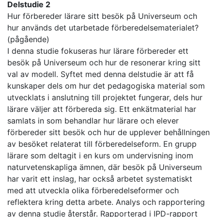
Delstudie 2
Hur förbereder lärare sitt besök på Universeum och
hur används det utarbetade förberedelsematerialet?
(pågående)
I denna studie fokuseras hur lärare förbereder ett
besök på Universeum och hur de resonerar kring sitt
val av modell. Syftet med denna delstudie är att få
kunskaper dels om hur det pedagogiska material som
utvecklats i anslutning till projektet fungerar, dels hur
lärare väljer att förbereda sig. Ett enkätmaterial har
samlats in som behandlar hur lärare och elever
förbereder sitt besök och hur de upplever behållningen
av besöket relaterat till förberedelseform. En grupp
lärare som deltagit i en kurs om undervisning inom
naturvetenskapliga ämnen, där besök på Universeum
har varit ett inslag, har också arbetet systematiskt
med att utveckla olika förberedelseformer och
reflektera kring detta arbete. Analys och rapportering
av denna studie återstår. Rapporterad i IPD-rapport