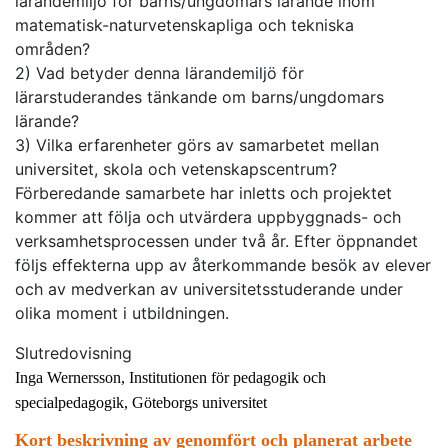
lärandemiljö för barns/ungdomars lärande inom
matematisk-naturvetenskapliga och tekniska
områden?
2) Vad betyder denna lärandemiljö för
lärarstuderandes tänkande om barns/ungdomars
lärande?
3) Vilka erfarenheter görs av samarbetet mellan
universitet, skola och vetenskapscentrum?
Förberedande samarbete har inletts och projektet
kommer att följa och utvärdera uppbyggnads- och
verksamhetsprocessen under två år. Efter öppnandet
följs effekterna upp av återkommande besök av elever
och av medverkan av universitetsstuderande under
olika moment i utbildningen.
Slutredovisning
Inga Wernersson, Institutionen för pedagogik och
specialpedagogik, Göteborgs universitet
Kort beskrivning av genomfört och planerat arbete