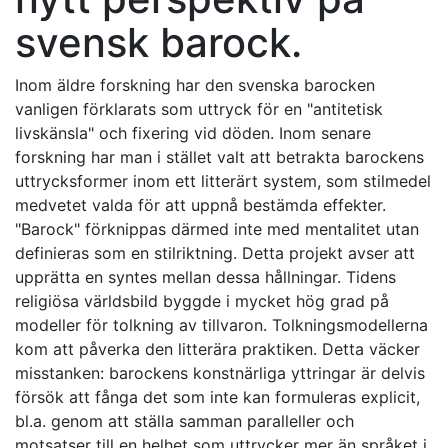
svensk barock.
Inom äldre forskning har den svenska barocken
vanligen förklarats som uttryck för en "antitetisk
livskänsla" och fixering vid döden. Inom senare
forskning har man i stället valt att betrakta barockens
uttrycksformer inom ett litterärt system, som stilmedel
medvetet valda för att uppnå bestämda effekter.
"Barock" förknippas därmed inte med mentalitet utan
definieras som en stilriktning. Detta projekt avser att
upprätta en syntes mellan dessa hållningar. Tidens
religiösa världsbild byggde i mycket hög grad på
modeller för tolkning av tillvaron. Tolkningsmodellerna
kom att påverka den litterära praktiken. Detta väcker
misstanken: barockens konstnärliga yttringar är delvis
försök att fånga det som inte kan formuleras explicit,
bl.a. genom att ställa samman paralleller och
motsatser till en helhet som uttrycker mer än språket i