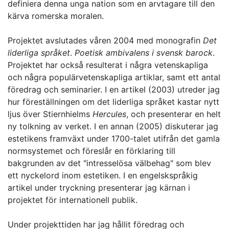
definiera denna unga nation som en arvtagare till den
kärva romerska moralen.
Projektet avslutades våren 2004 med monografin
Det
liderliga språket
.
Poetisk ambivalens i svensk barock
.
Projektet har också resulterat i några vetenskapliga
och några populärvetenskapliga artiklar, samt ett antal
föredrag och seminarier. I en artikel (2003) utreder jag
hur föreställningen om det liderliga språket kastar nytt
ljus över Stiernhielms
Hercules
, och presenterar en helt
ny tolkning av verket. I en annan (2005) diskuterar jag
estetikens framväxt under 1700-talet utifrån det gamla
normsystemet och föreslår en förklaring till
bakgrunden av det "intresselösa välbehag" som blev
ett nyckelord inom estetiken. I en engelskspråkig
artikel under tryckning presenterar jag kärnan i
projektet för internationell publik.
Under projekttiden har jag hållit föredrag och