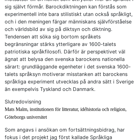
sig självt förmår. Barockdiktningen kan förstås som
experimentell inte bara stilistiskt utan också språkligt,
och i den meningen färgar människans självförståelse
och världsbild av sig på diktsyn och diktning.
Tendensen att söka sig bortom språkets
begränsningar stärks ytterligare av 1600-talets
patriotiska språkfilosofi. Därför är perspektivet väl
ägnat att belysa den svenska barockens nationella
särart: grundläggande egenheter i det svenska 1600-
talets språksyn motiverar misstanken att barockens
språkliga experiment utvecklas på andra sätt i Sverige
än exempelvis Tyskland och Danmark.
Slutredovisning
Mats Malm, institutionen för litteratur, idéhistoria och religion,
Göteborgs universitet
Som angavs i ansökan om fortsättningsbidrag, har
fokus i det projekt jag först kallade Språkliga