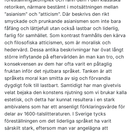
retoriken, närmare bestämt i motsättningen mellan
"asianism" och "atticism". Där beskrivs den rikt
smyckade och prunkande asianismen som inte bara
fåfäng och lättjefull utan också lastbar och liderlig,
farlig för samhället. Som kontrast framhålls den kärva
och filosofiska atticismen, som är moralisk och
hedervärd. Dessa antika beskrivningar har övat långt
större inflytande på eftervärlden än man kan tro, och
konsekvensen av dem har ofta varit en påtaglig
fruktan inför det njutbara språket. Tanken är att
språkets moral kan smitta av sig och förvandla
dygdigt folk till lastbart. Samtidigt har man givetvis
velat bejaka den konstens njutning som vi brukar kalla
estetisk, och detta har kunnat resultera i en stark
ambivalens som har ett ansenligt förklaringsvärde för
delar av 1600-talslitteraturen. I Sverige tycks
föreställningen om det liderliga språket ha varit
särskilt stark, eftersom man var angelägna att