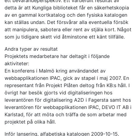
ett bevarandeperspektiv. Ett värdefullt resultat av
detta är att Kungliga biblioteket får en säkerhetskopia
av en gammal kortkatalog och den fysiska katalogen
kan ställas undan. Det försvårar alla eventuella försök
att manipulera, sabotera eller rent av stjäla kort. Något
som ju tidigare skett vid åtminstone ett känt tillfälle.
Andra typer av resultat
Projektets medarbetare har deltagit i följande
aktiviteter:
En konferens i Malmö kring användandet av
webbapplikationen IPAC, gick av stapel i maj 2007. En
representant från Projekt Plåten deltog från KB:s håll. I
övrigt har besök gjorts vid digitaliseringen hos
leverantören för digitalisering A2D i Fagersta samt hos
leverantören för webbapplikationen IPAC, DEVO IT AB i
Karlstad, för att möta och träffa de som arbetar med
projektet på olika håll.
Inför lansering, alfabetiska katalogen 2009-10-15,