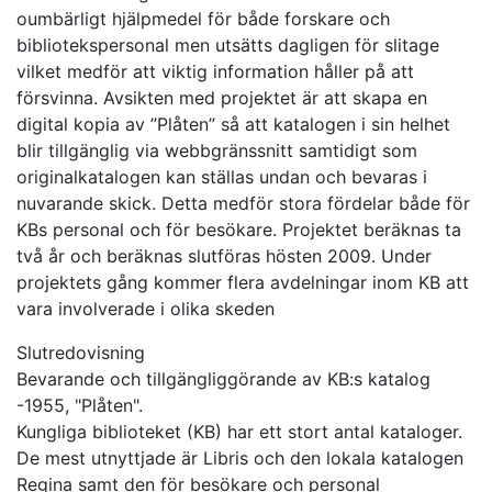
oumbärligt hjälpmedel för både forskare och
bibliotekspersonal men utsätts dagligen för slitage
vilket medför att viktig information håller på att
försvinna. Avsikten med projektet är att skapa en
digital kopia av ”Plåten” så att katalogen i sin helhet
blir tillgänglig via webbgränssnitt samtidigt som
originalkatalogen kan ställas undan och bevaras i
nuvarande skick. Detta medför stora fördelar både för
KBs personal och för besökare. Projektet beräknas ta
två år och beräknas slutföras hösten 2009. Under
projektets gång kommer flera avdelningar inom KB att
vara involverade i olika skeden
Slutredovisning
Bevarande och tillgängliggörande av KB:s katalog
-1955, "Plåten".
Kungliga biblioteket (KB) har ett stort antal kataloger.
De mest utnyttjade är Libris och den lokala katalogen
Regina samt den för besökare och personal