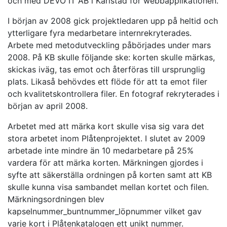
och med DEVO IT AB i Karlstad för webbapplikationen.
I början av 2008 gick projektledaren upp på heltid och
ytterligare fyra medarbetare internrekryterades.
Arbete med metodutveckling påbörjades under mars
2008. På KB skulle följande ske: korten skulle märkas,
skickas iväg, tas emot och återföras till ursprunglig
plats. Likaså behövdes ett flöde för att ta emot filer
och kvalitetskontrollera filer. En fotograf rekryterades i
början av april 2008.
Arbetet med att märka kort skulle visa sig vara det
stora arbetet inom Plåtenprojektet. I slutet av 2009
arbetade inte mindre än 10 medarbetare på 25%
vardera för att märka korten. Märkningen gjordes i
syfte att säkerställa ordningen på korten samt att KB
skulle kunna visa sambandet mellan kortet och filen.
Märkningsordningen blev
kapselnummer_buntnummer_löpnummer vilket gav
varje kort i Plåtenkatalogen ett unikt nummer.