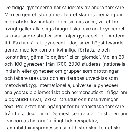
De tidiga gyneceerna har studerats av andra forskare.
Men en genrehistoria med teoretiska resonemang om
biografiska kvinnokataloger saknas ännu, vilket för
övrigt gäller alla slags biografiska lexikon. I synnerhet
saknas längre studier som följer gyneceet in i modern
tid. Faktum är att gyneceet i dag är en högst levande
genre, med lexikon om kvinnliga författare och
konstnärer, gärna ”pionjärer” eller ”glömda”. Mellan 60
och 100 gyneceer från 1700-2000 studeras (nationella
initiativ eller gyneceer om grupper som drottningar
och läkare utesluts) och en databas utvecklas som
metodverktyg. Internationella, universella gyneceer
analyseras bibliometriskt och hermeneutiskt i fråga om
biografiskt urval, lexikal struktur och beskrivningar i
text. Projektet har ingångar för humanistiska forskare
från flera discipliner. De mest centrala är: ”historien om
kvinnornas historia” i långt tidsperspektiv,
kanonbildningsprocessen samt historiska, teoretiska