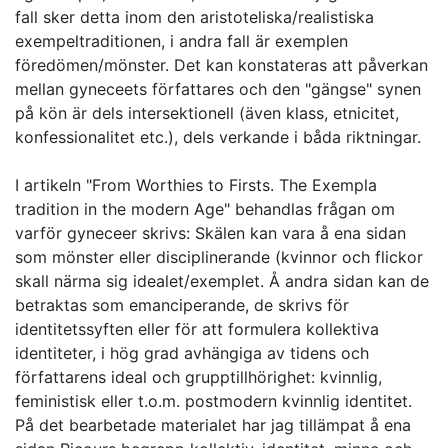
fall sker detta inom den aristoteliska/realistiska
exempeltraditionen, i andra fall är exemplen
föredömen/mönster. Det kan konstateras att påverkan
mellan gyneceets författares och den "gängse" synen
på kön är dels intersektionell (även klass, etnicitet,
konfessionalitet etc.), dels verkande i båda riktningar.
I artikeln "From Worthies to Firsts. The Exempla
tradition in the modern Age" behandlas frågan om
varför gyneceer skrivs: Skälen kan vara å ena sidan
som mönster eller disciplinerande (kvinnor och flickor
skall närma sig idealet/exemplet. Å andra sidan kan de
betraktas som emanciperande, de skrivs för
identitetssyften eller för att formulera kollektiva
identiteter, i hög grad avhängiga av tidens och
författarens ideal och grupptillhörighet: kvinnlig,
feministisk eller t.o.m. postmodern kvinnlig identitet.
På det bearbetade materialet har jag tillämpat å ena