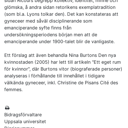
sidan Ricours begrepp kollektiv, identitet, minne och
glömska, å andra sidan retorikens exemplatradition
(som bl.a. Lyons tolkar den). Det kan konstateras att
gyneceer med såväl disciplinerande som
emanciperande syfte finns från
undersökningsperiodens början men att de
emanciperande under 1900-talet blir de vanligaste.
Ett förslag att även behandla Nina Burtons Den nya
kvinnostaden (2005) har lett till artikeln "Ett eget rum
för kvinnor", där Burtons vitor (biograferade personer)
analyseras i förhållande till innehållet i tidigare
välkända gyneceer, inkl. Christine de Pisans Cité des
femmes.
Bidragsförvaltare
Uppsala universitet