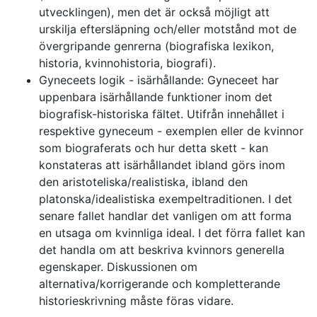
utvecklingen), men det är också möjligt att
urskilja eftersläpning och/eller motstånd mot de
övergripande genrerna (biografiska lexikon,
historia, kvinnohistoria, biografi).
Gyneceets logik - isärhållande: Gyneceet har
uppenbara isärhållande funktioner inom det
biografisk-historiska fältet. Utifrån innehållet i
respektive gyneceum - exemplen eller de kvinnor
som biograferats och hur detta skett - kan
konstateras att isärhållandet ibland görs inom
den aristoteliska/realistiska, ibland den
platonska/idealistiska exempeltraditionen. I det
senare fallet handlar det vanligen om att forma
en utsaga om kvinnliga ideal. I det förra fallet kan
det handla om att beskriva kvinnors generella
egenskaper. Diskussionen om
alternativa/korrigerande och kompletterande
historieskrivning måste föras vidare.