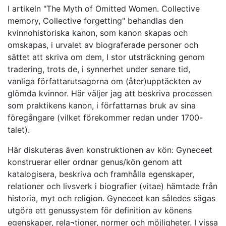
I artikeln "The Myth of Omitted Women. Collective
memory, Collective forgetting" behandlas den
kvinnohistoriska kanon, som kanon skapas och
omskapas, i urvalet av biograferade personer och
sättet att skriva om dem, I stor utsträckning genom
tradering, trots de, i synnerhet under senare tid,
vanliga författarutsagorna om (åter)upptäckten av
glömda kvinnor. Här väljer jag att beskriva processen
som praktikens kanon, i författarnas bruk av sina
föregångare (vilket förekommer redan under 1700-
talet).
Här diskuteras även konstruktionen av kön: Gyneceet
konstruerar eller ordnar genus/kön genom att
katalogisera, beskriva och framhålla egenskaper,
relationer och livsverk i biografier (vitae) hämtade från
historia, myt och religion. Gyneceet kan således sägas
utgöra ett genussystem för definition av könens
egenskaper, rela¬tioner, normer och möjligheter. I vissa