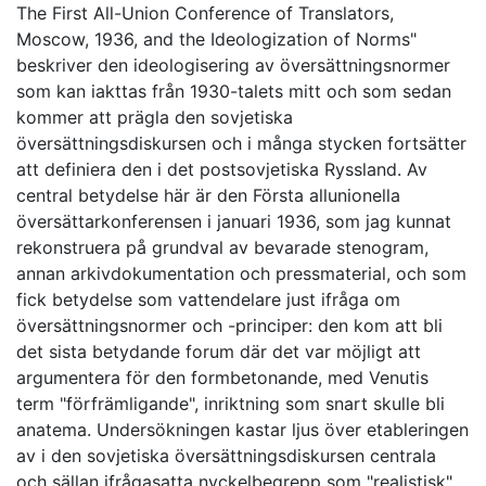
The First All-Union Conference of Translators,
Moscow, 1936, and the Ideologization of Norms"
beskriver den ideologisering av översättningsnormer
som kan iakttas från 1930-talets mitt och som sedan
kommer att prägla den sovjetiska
översättningsdiskursen och i många stycken fortsätter
att definiera den i det postsovjetiska Ryssland. Av
central betydelse här är den Första allunionella
översättarkonferensen i januari 1936, som jag kunnat
rekonstruera på grundval av bevarade stenogram,
annan arkivdokumentation och pressmaterial, och som
fick betydelse som vattendelare just ifråga om
översättningsnormer och -principer: den kom att bli
det sista betydande forum där det var möjligt att
argumentera för den formbetonande, med Venutis
term "förfrämligande", inriktning som snart skulle bli
anatema. Undersökningen kastar ljus över etableringen
av i den sovjetiska översättningsdiskursen centrala
och sällan ifrågasatta nyckelbegrepp som "realistisk",