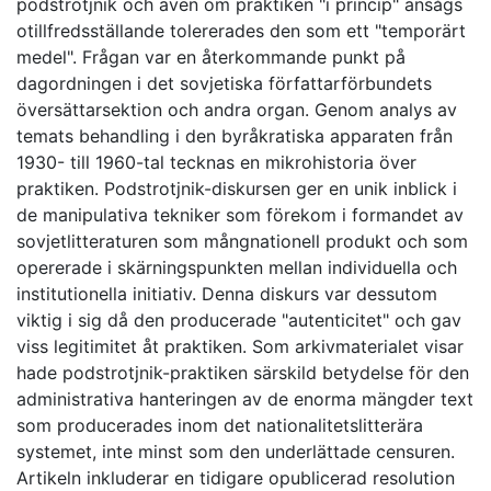
podstrotjnik och även om praktiken "i princip" ansågs
otillfredsställande tolererades den som ett "temporärt
medel". Frågan var en återkommande punkt på
dagordningen i det sovjetiska författarförbundets
översättarsektion och andra organ. Genom analys av
temats behandling i den byråkratiska apparaten från
1930- till 1960-tal tecknas en mikrohistoria över
praktiken. Podstrotjnik-diskursen ger en unik inblick i
de manipulativa tekniker som förekom i formandet av
sovjetlitteraturen som mångnationell produkt och som
opererade i skärningspunkten mellan individuella och
institutionella initiativ. Denna diskurs var dessutom
viktig i sig då den producerade "autenticitet" och gav
viss legitimitet åt praktiken. Som arkivmaterialet visar
hade podstrotjnik-praktiken särskild betydelse för den
administrativa hanteringen av de enorma mängder text
som producerades inom det nationalitetslitterära
systemet, inte minst som den underlättade censuren.
Artikeln inkluderar en tidigare opublicerad resolution