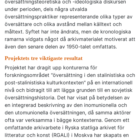
översättningsteoretiska och -ideologiska diskursen
under perioden, dels några utvalda
översättningspraktiker representerande olika typer av
översättare och olika avstånd mellan källtext och
måltext. Syftet har inte ändrats, men de kronologiska
ramarna vidgats något då arkivmaterialet motiverat att
även den senare delen av 1950-talet omfattats.
Projektets tre viktigaste resultat
Projektet har dragit upp konturerna för
forskningsområdet "översättning i den stalinistiska och
post-stalinistiska kulturkontexten" på en internationell
nivå och bidragit till att lägga grunden till en sovjetisk
översättningshistoria. Det har visat på betydelsen av
en integrerad beskrivning av den inomunionella och
den utomunionella översättningen, då samma aktörer
ofta var verksamma i bägge kontexterna. Genom ett
omfattande arkivarbete i Ryska statliga arkivet för
litteratur och konst (RGALI) i Moskva har skapats en