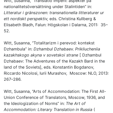
Witt, Susanna, “Translatio imperii: aspekter på
nationalitetsöversättning under Stalintiden” in:
Litteratur i gränszonen: transnationella litteraturer ur
ett nordiskt perspektiv,
eds. Christina Kullberg &
Elisabeth Bladh, Falun: Högskolan i Dalarna, 2011: 35–
52.
Witt, Susanna, “Totalitarizm i perevod: kontekst
Dzhambula” in:
Dzhambul Dzhabaev. Prikliucheniia
kazakhskogo akyna v sovetskoi strane
[ Dzhambul
Dzhabaev: The Adventures of the Kazakh Bard in the
land of the Soviets], eds. Konstantin Bogdanov,
Riccardo Nicolosi, Iurii Murashov, Moscow: NLO, 2013:
267–286.
Witt, Susanna, “Arts of Accommodation: The First All-
Union Conference of Translators, Moscow, 1936, and
the Ideologization of Norms” in:
The Art of
Accommodation: Literary Translation in Russia
(