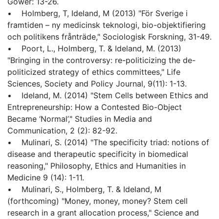
Gower: 13-26.
• Holmberg, T, Ideland, M (2013) "För Sverige i
framtiden – ny medicinsk teknologi, bio-objektifiering
och politikens frånträde," Sociologisk Forskning, 31-49.
• Poort, L., Holmberg, T. & Ideland, M. (2013)
"Bringing in the controversy: re-politicizing the de-
politicized strategy of ethics committees," Life
Sciences, Society and Policy Journal, 9(11): 1-13.
• Ideland, M. (2014) "Stem Cells between Ethics and
Entrepreneurship: How a Contested Bio-Object
Became ‘Normal’," Studies in Media and
Communication, 2 (2): 82-92.
• Mulinari, S. (2014) "The specificity triad: notions of
disease and therapeutic specificity in biomedical
reasoning," Philosophy, Ethics and Humanities in
Medicine 9 (14): 1-11.
• Mulinari, S., Holmberg, T. & Ideland, M
(forthcoming) "Money, money, money? Stem cell
research in a grant allocation process," Science and