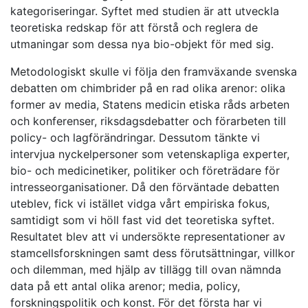
kategoriseringar. Syftet med studien är att utveckla
teoretiska redskap för att förstå och reglera de
utmaningar som dessa nya bio-objekt för med sig.
Metodologiskt skulle vi följa den framväxande svenska
debatten om chimbrider på en rad olika arenor: olika
former av media, Statens medicin etiska råds arbeten
och konferenser, riksdagsdebatter och förarbeten till
policy- och lagförändringar. Dessutom tänkte vi
intervjua nyckelpersoner som vetenskapliga experter,
bio- och medicinetiker, politiker och företrädare för
intresseorganisationer. Då den förväntade debatten
uteblev, fick vi istället vidga vårt empiriska fokus,
samtidigt som vi höll fast vid det teoretiska syftet.
Resultatet blev att vi undersökte representationer av
stamcellsforskningen samt dess förutsättningar, villkor
och dilemman, med hjälp av tillägg till ovan nämnda
data på ett antal olika arenor; media, policy,
forskningspolitik och konst. För det första har vi