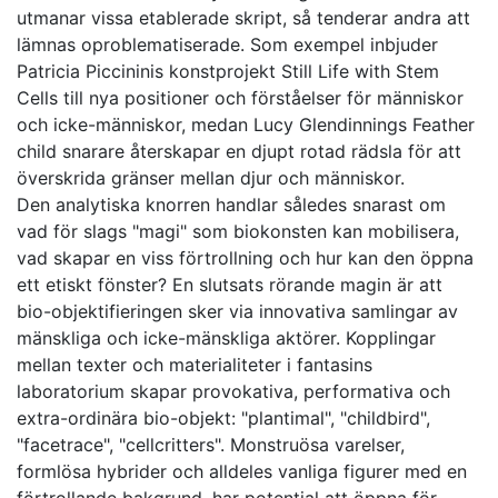
utmanar vissa etablerade skript, så tenderar andra att
lämnas oproblematiserade. Som exempel inbjuder
Patricia Piccininis konstprojekt Still Life with Stem
Cells till nya positioner och förståelser för människor
och icke-människor, medan Lucy Glendinnings Feather
child snarare återskapar en djupt rotad rädsla för att
överskrida gränser mellan djur och människor.
Den analytiska knorren handlar således snarast om
vad för slags "magi" som biokonsten kan mobilisera,
vad skapar en viss förtrollning och hur kan den öppna
ett etiskt fönster? En slutsats rörande magin är att
bio-objektifieringen sker via innovativa samlingar av
mänskliga och icke-mänskliga aktörer. Kopplingar
mellan texter och materialiteter i fantasins
laboratorium skapar provokativa, performativa och
extra-ordinära bio-objekt: "plantimal", "childbird",
"facetrace", "cellcritters". Monstruösa varelser,
formlösa hybrider och alldeles vanliga figurer med en