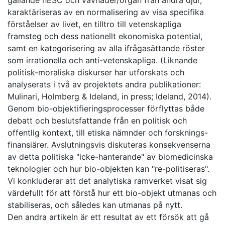
gällande hESC och vävnader/organ från andra djur,
karaktäriseras av en normalisering av visa specifika
förståelser av livet, en tilltro till vetenskapliga
framsteg och dess nationellt ekonomiska potential,
samt en kategorisering av alla ifrågasättande röster
som irrationella och anti-vetenskapliga. (Liknande
politisk-moraliska diskurser har utforskats och
analyserats i två av projektets andra publikationer:
Mulinari, Holmberg & Ideland, in press; Ideland, 2014).
Genom bio-objektifieringsprocesser förflyttas både
debatt och beslutsfattande från en politisk och
offentlig kontext, till etiska nämnder och forsknings-
finansiärer. Avslutningsvis diskuteras konsekvenserna
av detta politiska "icke-hanterande" av biomedicinska
teknologier och hur bio-objekten kan "re-politiseras".
Vi konkluderar att det analytiska ramverket visat sig
värdefullt för att förstå hur ett bio-objekt utmanas och
stabiliseras, och således kan utmanas på nytt.
Den andra artikeln är ett resultat av ett försök att gå