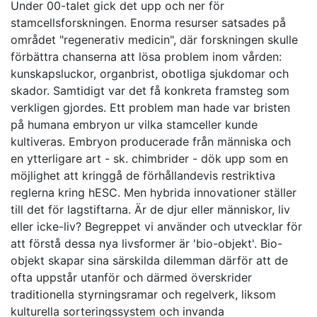
Under 00-talet gick det upp och ner för
stamcellsforskningen. Enorma resurser satsades på
området "regenerativ medicin", där forskningen skulle
förbättra chanserna att lösa problem inom vården:
kunskapsluckor, organbrist, obotliga sjukdomar och
skador. Samtidigt var det få konkreta framsteg som
verkligen gjordes. Ett problem man hade var bristen
på humana embryon ur vilka stamceller kunde
kultiveras. Embryon producerade från människa och
en ytterligare art - sk. chimbrider - dök upp som en
möjlighet att kringgå de förhållandevis restriktiva
reglerna kring hESC. Men hybrida innovationer ställer
till det för lagstiftarna. Är de djur eller människor, liv
eller icke-liv? Begreppet vi använder och utvecklar för
att förstå dessa nya livsformer är 'bio-objekt'. Bio-
objekt skapar sina särskilda dilemman därför att de
ofta uppstår utanför och därmed överskrider
traditionella styrningsramar och regelverk, liksom
kulturella sorteringssystem och invanda