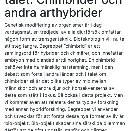
andra arthybrider
Genetisk modifiering av organismer är i dag
vardagsmat, en tredjedel av alla djurförsök omfattar
någon form av transgenteknik. Bioteknologin vill nu ta
ett steg längre. Begreppet ”chimbrid” är ett
samlingsord för hybrider och chimärer, och innefattar
embryon med blandad arttillhörighet. En chimbrid
behöver inte ha mänsklig härstamning, men i den
debatt som förts i andra länder och i talet om
chimbrider så är det olika typer av mix mellan
människor och andra djur och konsekvenserna av
detta som stått i fokus. Så också i detta projekt. Men
vi kommer även att relatera denna typ av forskning
med annan hybridforskning. Begreppet vi använder
och utvecklar för att förstå dessa nya former av liv är
’bio-objekt’. Bio-objekt skapar sina särskilda dilemman
därför att de ofta uppstår utanför och därmed