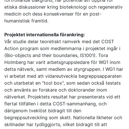
förtrollande bakgrund, har potential att öppna för
etiska diskussioner kring bioteknologi och regenerativ
medicin och dess konsekvenser för en post-
humanistisk framtid.
Projektet internationella förankring:
Vår studie delar teoretiskt ramverk med det COST
Action program som medlemmarna i projektet ingår i
(Bio-objects and their boundaries, IS1001). Tora
Holmberg har varit arbetsgruppsledare för WG1 inom
detta nätverk, samt medlem av styrgruppen. I WG1 har
vi arbetat med att vidareutveckla begreppsapparaten
och utarbetat en "tool box", som sedan också testats
och använts av forskare och doktorander inom
nätverket. Projektets resultat har presenterats vid ett
flertal tillfällen i detta COST-sammanhang, och
därigenom tveklöst bidragit till den
begreppsutveckling som skett. Nationella likheter och
skillnader har tydliggjorts, vilket bidragit till att