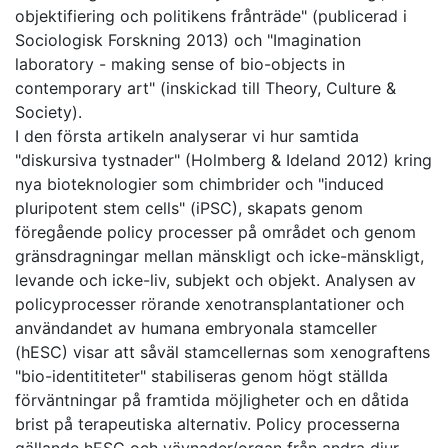
objektifiering och politikens frånträde" (publicerad i
Sociologisk Forskning 2013) och "Imagination
laboratory - making sense of bio-objects in
contemporary art" (inskickad till Theory, Culture &
Society).
I den första artikeln analyserar vi hur samtida
"diskursiva tystnader" (Holmberg & Ideland 2012) kring
nya bioteknologier som chimbrider och "induced
pluripotent stem cells" (iPSC), skapats genom
föregående policy processer på området och genom
gränsdragningar mellan mänskligt och icke-mänskligt,
levande och icke-liv, subjekt och objekt. Analysen av
policyprocesser rörande xenotransplantationer och
användandet av humana embryonala stamceller
(hESC) visar att såväl stamcellernas som xenograftens
"bio-identititeter" stabiliseras genom högt ställda
förväntningar på framtida möjligheter och en dåtida
brist på terapeutiska alternativ. Policy processerna