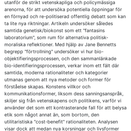
utanför de strikt vetenskapliga och policymässiga
arenorna, för att undersöka potentiella öppningar för
en förnyad och re-politiserad offentlig debatt som kan
ta lite nya riktningar. Artikeln undersöker således
samtida genetisk/biokonst som ett "fantasins
laboratorium", som rum för alternativa politisk-
moraliska reflektioner. Med hjälp av Jane Bennetts
begrepp "förtrollning" undersöker vi hur bio-
objektifieringsprocessen, och den sammanlänkade
bio-identifieringsprocessen, verkar inom ett fält där
samtida, moderna rationaliteter och kategorier
utmanas genom att nya metoder och former för
förståelse skapas. Konstens villkor och
kommunikationsformer, liksom dess sanningsanspråk,
skiljer sig från vetenskapens och politikens, varför vi
använder det som ett kontrasterande fall för att belysa
etik som något annat än, som bortom, den
utilitaristiska "cost-benefit" rationaliteten. Analysen
visar dock att medan nya korsningar och livsformer