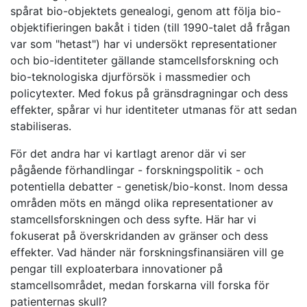
spårat bio-objektets genealogi, genom att följa bio-
objektifieringen bakåt i tiden (till 1990-talet då frågan
var som "hetast") har vi undersökt representationer
och bio-identiteter gällande stamcellsforskning och
bio-teknologiska djurförsök i massmedier och
policytexter. Med fokus på gränsdragningar och dess
effekter, spårar vi hur identiteter utmanas för att sedan
stabiliseras.
För det andra har vi kartlagt arenor där vi ser
pågående förhandlingar - forskningspolitik - och
potentiella debatter - genetisk/bio-konst. Inom dessa
områden möts en mängd olika representationer av
stamcellsforskningen och dess syfte. Här har vi
fokuserat på överskridanden av gränser och dess
effekter. Vad händer när forskningsfinansiären vill ge
pengar till exploaterbara innovationer på
stamcellsområdet, medan forskarna vill forska för
patienternas skull?