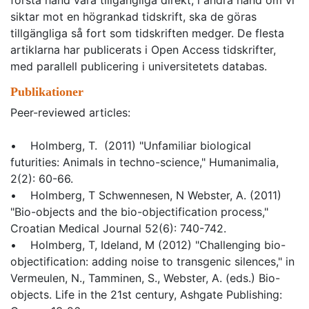
första hand vara tillgängliga direkt, i andra hand om vi
siktar mot en högrankad tidskrift, ska de göras
tillgängliga så fort som tidskriften medger. De flesta
artiklarna har publicerats i Open Access tidskrifter,
med parallell publicering i universitetets databas.
Publikationer
Peer-reviewed articles:
• Holmberg, T. (2011) "Unfamiliar biological
futurities: Animals in techno-science," Humanimalia,
2(2): 60-66.
• Holmberg, T Schwennesen, N Webster, A. (2011)
"Bio-objects and the bio-objectification process,"
Croatian Medical Journal 52(6): 740-742.
• Holmberg, T, Ideland, M (2012) "Challenging bio-
objectification: adding noise to transgenic silences," in
Vermeulen, N., Tamminen, S., Webster, A. (eds.) Bio-
objects. Life in the 21st century, Ashgate Publishing: