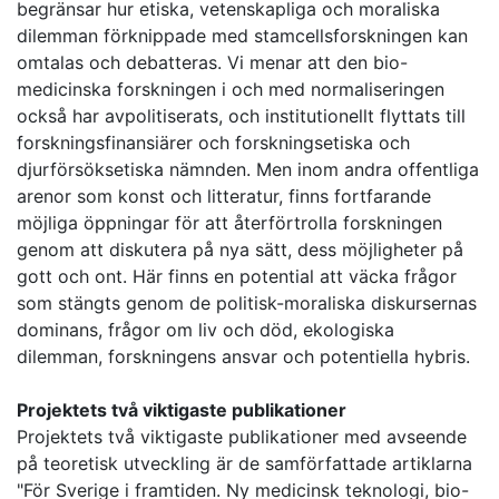
begränsar hur etiska, vetenskapliga och moraliska
dilemman förknippade med stamcellsforskningen kan
omtalas och debatteras. Vi menar att den bio-
medicinska forskningen i och med normaliseringen
också har avpolitiserats, och institutionellt flyttats till
forskningsfinansiärer och forskningsetiska och
djurförsöksetiska nämnden. Men inom andra offentliga
arenor som konst och litteratur, finns fortfarande
möjliga öppningar för att återförtrolla forskningen
genom att diskutera på nya sätt, dess möjligheter på
gott och ont. Här finns en potential att väcka frågor
som stängts genom de politisk-moraliska diskursernas
dominans, frågor om liv och död, ekologiska
dilemman, forskningens ansvar och potentiella hybris.
Projektets två viktigaste publikationer
Projektets två viktigaste publikationer med avseende
på teoretisk utveckling är de samförfattade artiklarna
"För Sverige i framtiden. Ny medicinsk teknologi, bio-