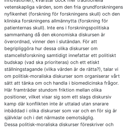
innovationer), kvarstår dock mer traditionella
vetenskapliga värden, som den fria grundforskningens
nyfikenhet (forskning för forskningens skull) och den
kliniska forskningens allmännytta (forskning för
patienternas skull). Inte ens i forskningspolitiska
sammanhang då den ekonomiska diskursen är
överordnad, vinner den i slutändan. För att
begripliggöra hur dessa olika diskurser om
stamcellsforskning samtidigt innefattar ett politiskt
budskap (vad ska prioriteras) och ett etiskt
ställningstagande (vilka värden är de rätta?), talar vi
om politisk-moraliska diskurser som organiserar vårt
sätt att tänka om och handla i biomedicinska frågor.
Här framträder stundom friktion mellan olika
positioner, vilket visar sig som ett slags diskursiv
kamp där konflikten inte är uttalad utan snarare
inbäddad i olika diskurser som var och en för sig är
självklar och i det närmaste oemotsäglig.
Dessa politisk-moraliska diskurser föreskriver och